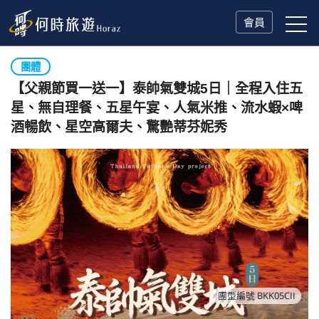
會員
團體
【父親節買一送一】泰帥氣雙城5日｜全程入住五
星、無自理餐、五星午宴、人氣米推、流水蝦×啤
酒暢飲、星空高爾夫、驚艷蒂芬妮秀
團型編號 BKK05CII