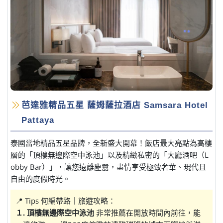
芭達雅精品五星 薩姆薩拉酒店 Samsara Hotel
Pattaya
泰國當地精品五星品牌，全新盛大開幕！飯店最大亮點為高樓
層的「頂樓無邊際空中泳池」以及精緻私密的「大廳酒吧（L
obby Bar）」，讓您遠離塵囂，盡情享受極致奢華、現代且
自由的度假時光。
📍 Tips 何編帶路｜旅遊攻略：
１. 頂樓無邊際空中泳池
非常推薦在開放時間內前往，能