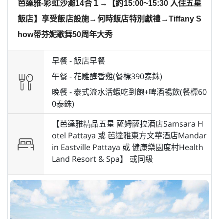
芭達雅-彩虹沙灘14合１→【約15:00~15:30 入住五星
飯店】享受飯店設施→何時飯店特別獻禮→Tiffany S
how蒂芬妮歌舞50周年大秀
早餐 -
飯店早餐
午餐 -
花雕醇香雞(餐標390泰銖)
晚餐 -
泰式流水活蝦吃到飽+啤酒暢飲(餐標60
0泰銖)
【芭達雅精品五星 薩姆薩拉酒店Samsara H
otel Pattaya 或 芭達雅東方文華酒店Mandar
in Eastville Pattaya 或 健康樂園度村Health
Land Resort & Spa】 或
同級