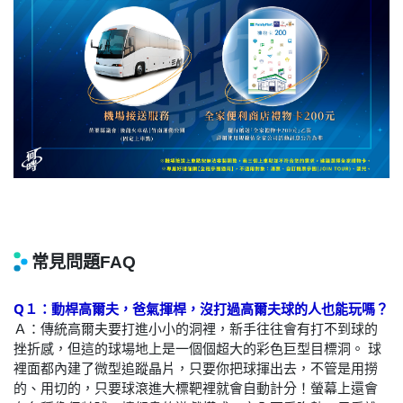
Q１：動桿高爾夫，爸氣揮桿
，沒打過高爾夫球的人也能玩嗎？
Ａ：傳統高爾夫要打進小小的洞裡，新手往往會有打不到球的
挫折感，但這的球場地上是一個個超大的彩色巨型目標洞。 球
裡面都內建了微型追蹤晶片，只要你把球揮出去，不管是用撈
的、用切的，只要球滾進大標靶裡就會自動計分！螢幕上還會