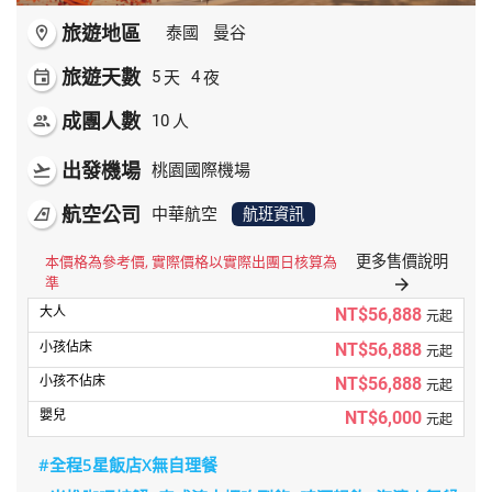
旅遊地區
room
泰國
曼谷
旅遊天數
天
夜
event
5
4
成團人數
人
people
10
出發機場
flight_takeoff
桃園國際機場
航空公司
airlines
中華航空
航班資訊
更多售價說明
本價格為參考價, 實際價格以實際出團日核算為
準
arrow_forward
NT$56,888
元起
NT$56,888
元起
NT$56,888
元起
NT$6,000
元起
#全程5星飯店X無自理餐