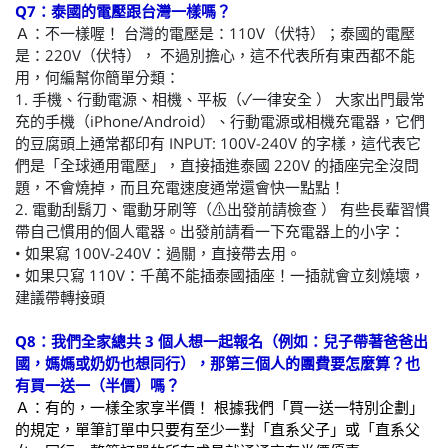
Q7：泰國的電壓跟台灣一樣嗎？
Ａ：不一樣喔！ 台灣的電壓是：110V（伏特）；泰國的電壓
是：220V（伏特）， 不過別擔心，這不代表所有東西都不能
用，何編幫你簡單分類：
1. 手機、行動電源、相機、平板（✓一律安全 ） 大家出門最常
充的手機（iPhone/Android）、行動電源或相機充電器，它們
的豆腐頭上通常都印有 INPUT: 100V-240V 的字樣，這代表它
們是「全球通用電壓」，直接插進泰國 220V 的插座完全沒問
題，不會燒掉，而且充電速度通常還會快一點點！
2. 電動刮鬍刀、電動牙刷等（⚠出發前請檢查 ） 有些長輩習慣
帶自己慣用的個人電器。出發前請看一下充電器上的小字：
• 如果寫 100V-240V：過關，直接帶去用。
• 如果只寫 110V：千萬不能插泰國插座！一插就會立刻燒壞，
建議帶轉接頭
Q8：我們全家總共 3 個人想一起報名（例如：兒子帶著爸爸出
國，媽媽或奶奶也想同行），那第三個人的團費要怎麼算？也
有買一送一（半價）嗎？
Ａ：有的，一樣全家享半價！ 根據我們「買一送一特別企劃」
的規定，單筆訂單中只要有至少一對「直系父子」或「直系父