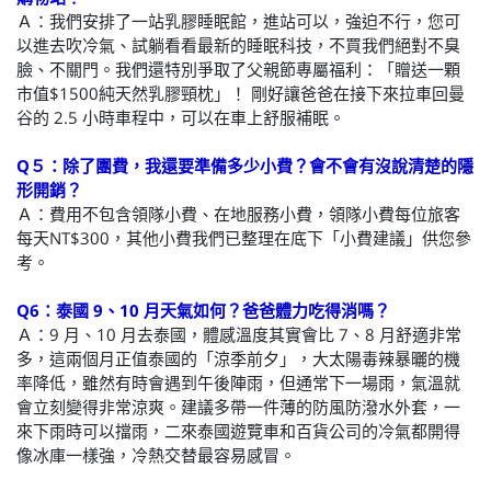
Ａ：我們安排了一站乳膠睡眠館，進站可以，強迫不行，您可
以進去吹冷氣、試躺看看最新的睡眠科技，不買我們絕對不臭
臉、不關門。我們還特別爭取了父親節專屬福利：「贈送一顆
市值$1500純天然乳膠頸枕」！ 剛好讓爸爸在接下來拉車回曼
谷的 2.5 小時車程中，可以在車上舒服補眠。
Q５：除了團費，我還要準備多少小費？會不會有沒說清楚的隱
形開銷？
Ａ：費用不包含領隊小費、在地服務小費，領隊小費每位旅客
每天NT$300，其他小費我們已整理在底下「小費建議」供您參
考。
Q6：泰國 9、10 月天氣如何？爸爸體力吃得消嗎？
Ａ：9 月、10 月去泰國，體感溫度其實會比 7、8 月舒適非常
多，這兩個月正值泰國的「涼季前夕」，大太陽毒辣暴曬的機
率降低，雖然有時會遇到午後陣雨，但通常下一場雨，氣溫就
會立刻變得非常涼爽。建議多帶一件薄的防風防潑水外套，一
來下雨時可以擋雨，二來泰國遊覽車和百貨公司的冷氣都開得
像冰庫一樣強，冷熱交替最容易感冒。