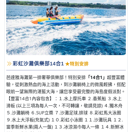
彩虹沙灘俱樂部14合1
★特別安排
芭達雅海灘第一排奢華俱樂部！特別安排
「14合1」
超豐富體
驗，從刺激熱血的海上活動，到沙灘躺椅上的微風輕拂，搭配
眼前一望無際的湛藍大海，讓您享受最完整的海島度假派對。
【豐富14合1內容包含】：１.水上摩托車 ２.香蕉船 ３.水上
滑板 (以上三項為每人一次，不可轉讓，敬請見諒) ４.獨木舟
５.沙灘躺椅 ６.SUP立槳 ７.沙灘足球,排球 ８.彩虹馬大泳圈
９.水上大浮板(充氣式) １０.彩虹小泳圈 １１.沙灘玩具 １２.
當季新鮮水果(兩人一盤) １３.冰涼濕巾每人一條 １４.新鮮冰