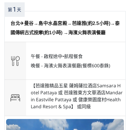
1
第
天
台北✈曼谷→島中水晶宮殿→芭達雅(約2.5小時)→泰
國傳統古式按摩(約1小時) →海濱火舞表演餐廳
午餐 -
啟程途中•航程餐食
晚餐 -
海濱火舞表演餐廳(餐標600泰銖)
【芭達雅精品五星 薩姆薩拉酒店Samsara H
otel Pattaya 或 芭達雅東方文華酒店Mandar
in Eastville Pattaya 或 健康樂園度村Health
Land Resort & Spa】 或
同級