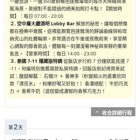
一邊悠游、一邊360度俯瞰芭達雅璀璨的城市天際線與湛
藍海景，是絕對不能錯過的絕美拍照打卡點！【開放時
間】：每日 07:00 - 20:00
２. 空中層大廳酒吧 Lobby Bar
解放的秘密，讓每個想像
都在極樂中覺醒。這裡能飽覽芭達雅灣的靜謐曲線與帕塔
納克山的壯麗輪廓。非常適合在午後或夜晚前來，享受精
心調製的醇香飲品，體驗每一刻瀰漫著神秘與寧靜的奢華
氣息。【營業時間】：每日 14:00 - 23:00
３. 泰國 7-11 隱藏版特調
從飯店步行約 7 分鐘就能抵達 7
-11，何編特別推薦兩款私房特調，回飯店前記得買來試
試：酸甜解膩： 石榴汁 ＋ 養樂多（秒變超火的虞書欣同
款「漂亮水」，粉嫩好喝又好拍！）香濃絕配： 牛奶巧克
力 ＋ 香蕉牛奶（混搭變成濃郁的香蕉巧克力！
expand_more
2
第
天