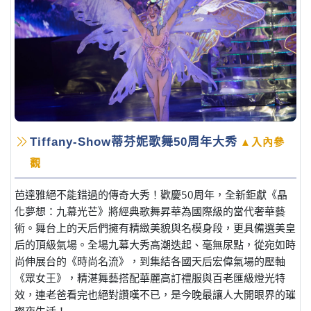
Tiffany-Show蒂芬妮歌舞50周年大秀
▲入內參
觀
芭達雅絕不能錯過的傳奇大秀！歡慶50周年，全新鉅獻《晶
化夢想：九幕光芒》將經典歌舞昇華為國際級的當代奢華藝
術。舞台上的天后們擁有精緻美貌與名模身段，更具備選美皇
后的頂級氣場。全場九幕大秀高潮迭起、毫無尿點，從宛如時
尚伸展台的《時尚名流》，到集結各國天后宏偉氣場的壓軸
《眾女王》，精湛舞藝搭配華麗高訂禮服與百老匯級燈光特
效，連老爸看完也絕對讚嘆不已，是今晚最讓人大開眼界的璀