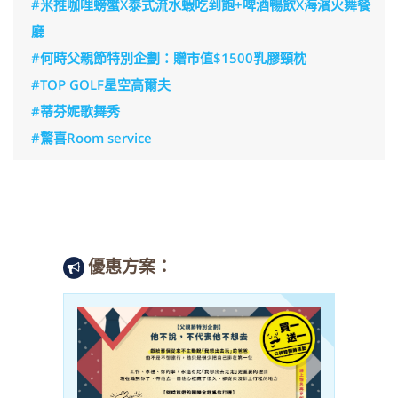
#米推咖哩螃蟹X泰式流水蝦吃到飽+啤酒暢飲X海濱火舞餐
廳
#何時父親節特別企劃：贈市值$1500乳膠頸枕
#TOP GOLF星空高爾夫
#蒂芬妮歌舞秀
#驚喜Room service
優惠方案：