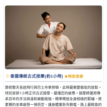
泰國傳統古式按摩(約1小時)
★特別安排
歷經整天長途飛行與巴士舟車勞頓，此時最需要徹底的放鬆。
特別安排1小時正宗古式按摩，最懂您的疲憊。按摩師運用傳
承百年的手法與溫和被動瑜珈，精準釋放全身經絡的緊繃，將
累積的坐車疲勞一掃而空，讓身體重新充飽電，換上最輕盈的