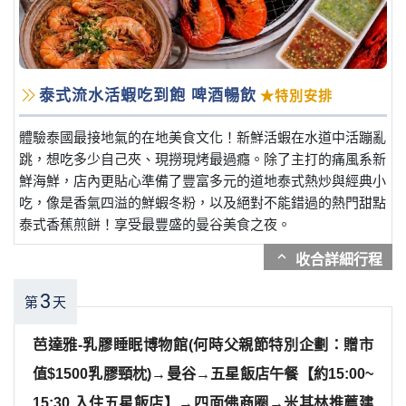
泰式流水活蝦吃到飽 啤酒暢飲
★特別安排
體驗泰國最接地氣的在地美食文化！新鮮活蝦在水道中活蹦亂
跳，想吃多少自己夾、現撈現烤最過癮。除了主打的痛風系新
鮮海鮮，店內更貼心準備了豐富多元的道地泰式熱炒與經典小
吃，像是香氣四溢的鮮蝦冬粉，以及絕對不能錯過的熱門甜點
泰式香蕉煎餅！享受最豐盛的曼谷美食之夜。
expand_more
3
第
天
芭達雅-乳膠睡眠博物館(何時父親節特別企劃：贈市
值$1500乳膠頸枕)→曼谷→五星飯店午餐【約15:00~
15:30 入住五星飯店】→四面佛商圈→米其林推薦建