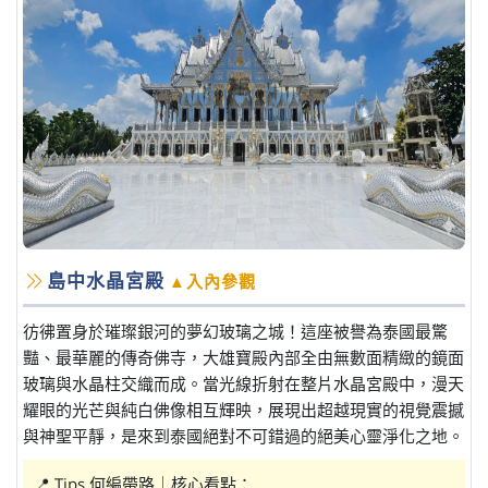
島中水晶宮殿
▲入內參觀
彷彿置身於璀璨銀河的夢幻玻璃之城！這座被譽為泰國最驚
豔、最華麗的傳奇佛寺，大雄寶殿內部全由無數面精緻的鏡面
玻璃與水晶柱交織而成。當光線折射在整片水晶宮殿中，漫天
耀眼的光芒與純白佛像相互輝映，展現出超越現實的視覺震撼
與神聖平靜，是來到泰國絕對不可錯過的絕美心靈淨化之地。
📍 Tips 何編帶路｜核心看點：