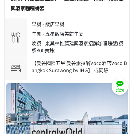
興酒家咖哩螃蟹
早餐 -
飯店早餐
午餐 -
五星飯店美饌午宴
晚餐 -
米其林推薦建興酒家招牌咖哩螃蟹(餐
標800泰銖)
【曼谷國際五星 曼谷素拉翁Voco酒店Voco B
angkok Surawong by IHG】 或
同級
諮詢