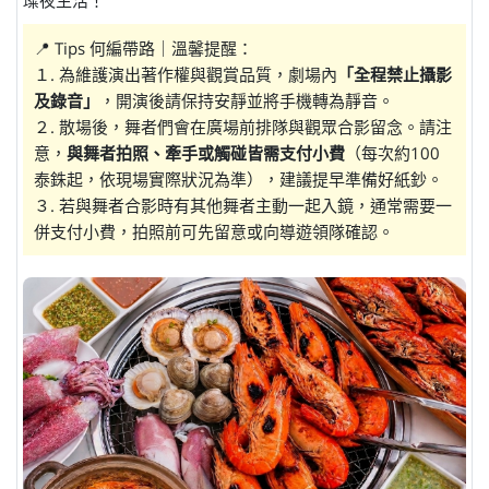
璨夜生活！
📍 Tips 何編帶路｜溫馨提醒：
１. 為維護演出著作權與觀賞品質，劇場內
「全程禁止攝影
及錄音」
，開演後請保持安靜並將手機轉為靜音。
２. 散場後，舞者們會在廣場前排隊與觀眾合影留念。請注
意，
與舞者拍照、牽手或觸碰皆需支付小費
（每次約100
泰銖起，依現場實際狀況為準），建議提早準備好紙鈔。
３. 若與舞者合影時有其他舞者主動一起入鏡，通常需要一
併支付小費，拍照前可先留意或向導遊領隊確認。