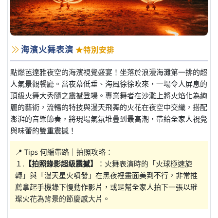
海濱火舞表演
★特別安排
點燃芭達雅夜空的海濱視覺盛宴！坐落於浪漫海灘第一排的超
人氣景觀餐廳。當夜幕低垂、海風徐徐吹來，一場令人屏息的
頂級火舞大秀隨之震撼登場。專業舞者在沙灘上將火焰化為絢
麗的藝術，流暢的特技與漫天飛舞的火花在夜空中交織，搭配
澎湃的音樂節奏，將現場氣氛堆疊到最高潮，帶給全家人視覺
與味蕾的雙重震撼！
📍 Tips 何編帶路｜拍照攻略：
１.
【拍照錄影超級震撼】
：火舞表演時的「火球極速旋
轉」與「漫天星火噴發」在黑夜裡畫面美到不行，非常推
薦拿起手機錄下慢動作影片，或是幫全家人拍下一張以璀
璨火花為背景的節慶感大片。