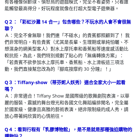
有各種像保齡球、憤怒鳥的遊戲模式，完全不看姿勢，只看誰
能觸發最高得分，好玩程度就像在打超大型電子遊樂器。
Q２：「彩虹沙灘 14 合一」包含哪些？不玩水的人會不會很無
聊？
Ａ：完全不會無聊！我們連「不碰水」的貴賓都照顧到了！ 我
們非常明白，有些貴賓（尤其是長輩、生理期或單純怕曬、不
想濕身的網美型客人）對水上摩托車和香蕉船等速度感活動比
較抗拒，為此，我們特別規劃了貼心的「無痛轉換方案」：
「若貴賓不欲參加水上摩托車、香蕉船、水上滑板這三項活
動，我們直接幫您改為的『腳底按摩約 30 分鐘』！」
Q３：Tiffany-show（蒂芬妮人妖秀）適合全家大小一起看
嗎？
Ａ：非常適合！Tiffany Show 是國際級的歌舞劇院表演，以華
麗的服裝、震撼的舞台燈光和各國文化舞蹈編排聞名，完全屬
於國家級、健康且高雅的藝術表演，絕非限制級的成人秀，請
放心帶著純欣賞的心情前往。
Q４：看到行程有「乳膠博物館」，是不是就是那種強迫購物的
購物站？