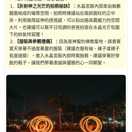
１.
【折射神之光芒的拍照秘訣】：
水晶宮殿內部是由無數
鏡面組成的璀璨空間，拍照時建議站在兩排圓柱的正中
央，利用無限延伸的透視感，可以拍出極具震撼力的空間
大片。也建議可以幫平日低調的爸爸拍張在水晶光芒包圍
下的帥氣特寫喔！
２.
【服裝與參觀禮儀】：
因為是神聖的佛教聖地，請貴賓
當天穿著不過度暴露的服裝（建議衣服有袖、褲子或裙子
長度過膝）。進入水晶宮殿內部時需脫鞋，建議穿著好穿
脫的鞋子，讓我們帶著虔誠與優雅的心一同朝聖。