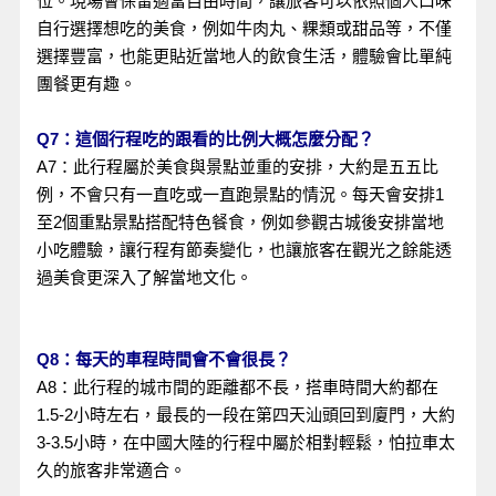
位。現場會保留適當自由時間，讓旅客可以依照個人口味
自行選擇想吃的美食，例如牛肉丸、粿類或甜品等，不僅
選擇豐富，也能更貼近當地人的飲食生活，體驗會比單純
團餐更有趣。
Q7：這個行程吃的跟看的比例大概怎麼分配？
A7：此行程屬於美食與景點並重的安排，大約是五五比
例，不會只有一直吃或一直跑景點的情況。每天會安排1
至2個重點景點搭配特色餐食，例如參觀古城後安排當地
小吃體驗，讓行程有節奏變化，也讓旅客在觀光之餘能透
過美食更深入了解當地文化。
Q8：每天的車程時間會不會很長？
A8：此行程的城市間的距離都不長，搭車時間大約都在
1.5-2小時左右，最長的一段在第四天汕頭回到廈門，大約
3-3.5小時，在中國大陸的行程中屬於相對輕鬆，怕拉車太
久的旅客非常適合。