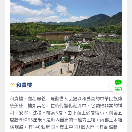
和貴樓
諮詢
和貴樓，顧名思義，是勸世人弘揚以和爲貴的中華民族傳
統美德。樓如其名，在時代變化潮流中，它顯得非常的祥
和、安寧、沈穩。樓高5層，由下而上逐層縮小，到第五
層牆厚僅65厘米。是縣內最高的一座方土樓，內部土木結
構規整，有140個房間。樓正中開1個大門，有副檻聯：