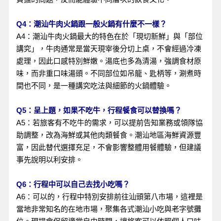
Q4：潮汕牛肉火鍋跟一般火鍋有什麼不一樣？
A4：潮汕牛肉火鍋最大的特色在於「現切新鮮」與「部位
講究」，牛肉通常是當天現宰後分切上桌，不會經過冷凍
處理，因此口感特別鮮嫩。湯底也多為清湯，強調食材原
味，而非重口味湯頭。不同部位如吊龍、匙柄等，涮煮時
間也不同，是一種講究吃法與細節的火鍋體驗。
Q5：呈上題，如果不吃牛，行程餐食可以替換嗎？
A5：若旅客有不吃牛的需求，可以提前告知業務或領隊協
助調整，改為海鮮或其他肉類餐食。潮汕地區海鮮資源豐
富，因此替代選擇充足，不會影響整體用餐體驗，但建議
事先說明以利安排。
Q6：行程中可以自己去找小吃嗎？
A6：可以的，行程中特別安排前往汕頭第八市場，這裡是
當地非常知名的在地市場，聚集各式潮汕小吃與老字號攤