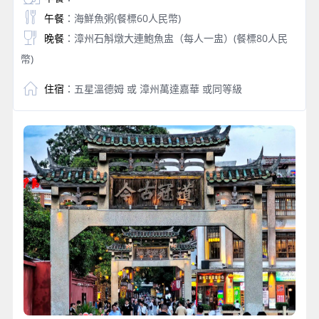
午餐
：海鮮魚粥(餐標60人民幣)
晚餐
：漳州石斛燉大連鮑魚盅（每人一盅）(餐標80人民
幣)
住宿
：五星溫德姆 或 漳州萬達嘉華 或同等級