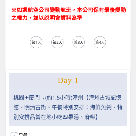
※如遇航空公司變動航班，本公司保有最後變動
之權力，並以說明會資料為準
第1天
第2天
第3天
第4天
第5天
Day 1
桃園✈︎廈門→(約1.5小時)漳州【漳州古城記憶
館、明清古街、午餐特別安排：海鮮魚粥、特
別安排品嘗在地小吃四果湯、麻糍】
早餐
：