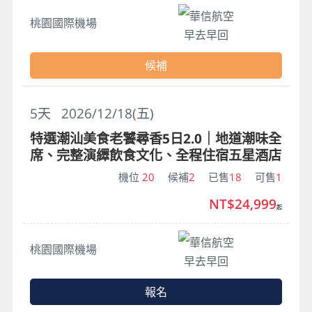
華信航空
桃園國際機場
早去早回
候補
5
天
2026/12/18(五)
特選潮汕美食老饕尋香5日2.0｜地道潮味全
席、完整演繹飲食文化、全程住宿五星酒店
機位
20
候補
2
已售
18
可售
1
NT$24,999
起
華信航空
桃園國際機場
早去早回
報名