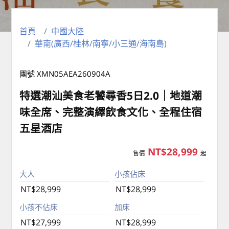
首頁
中國大陸
華南(廣西/桂林/南寧/小三通/海南島)
團號 XMN05AEA260904A
特選潮汕美食老饕尋香5日2.0｜地道潮
味全席、完整演繹飲食文化、全程住宿
五星酒店
NT$28,999
售價
起
大人
小孩佔床
NT$28,999
NT$28,999
小孩不佔床
加床
NT$27,999
NT$28,999