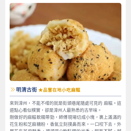
明清古街
★品嘗在地小吃麻糍
來到漳州，不能不嚐的就是街頭巷尾隨處可見的 麻糍。這
道點心看似樸實，卻是漳州人最熟悉的古早味。
剛做好的麻糍軟糯帶勁，師傅現場切成小塊，裹上滿滿的
花生粉和芝麻糖粉，香氣立刻撲鼻而來。一口咬下去，外
層花生芝麻酥香，裡頭是Q軟黏糯的米香，甜而不膩，越