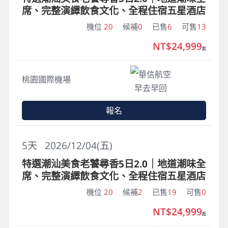
席、完整演繹飲食文化、全程住宿五星酒店
機位
20
候補
0
已售
6
可售
13
NT$24,999
起
華信航空
桃園國際機場
早去早回
報名
5
天
2026/12/04(五)
特選潮汕美食老饕尋香5日2.0｜地道潮味全
席、完整演繹飲食文化、全程住宿五星酒店
機位
20
候補
2
已售
19
可售
0
NT$24,999
起