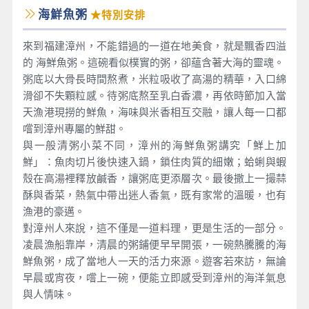
海鮮魚粥
★特別安排
來到福建漳州，不能錯過的一道在地美食，就是飄香四溢
的 海鮮魚粥。這碗看似樸實的粥，卻蘊含著大海的靈魂。
粥底以大骨長時間熬煮，米粒吸收了高湯的精華，入口綿
滑卻不失顆粒感。待粥底熬至乳白香濃，再依時節加入當
天漁港現撈的鮮魚，海味與米香相互交融，讓人每一口都
嚐到漳州專屬的鮮甜。
與一般清粥小菜不同，漳州的海鮮魚粥講究「鮮上加
鮮」：魚肉切片後快速入鍋，鎖住肉質的細嫩；蛤蜊與蝦
殼在高湯裡釋放鹹香，讓粥底更添層次。最後撒上一撮蒜
酥與香菜，熱氣中帶出迷人香氣，既有家常的溫暖，也有
漁港的豪邁。
對漳州人來說，這不僅是一道料理，更是生活的一部分。
凌晨漁船靠岸，清晨的粥鋪便早早開張，一碗熱騰騰的海
鮮魚粥，成了當地人一天的活力來源。遊客若來訪，無論
早晨或宵夜，嚐上一碗，便能立即感受到漳州的海洋氣息
與人情味。