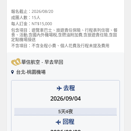
報名截止：2026/08/20
成團人數：15人
每人訂金：NT$15,000
包含項目：遊覽車巴士、旅遊責任保險、行程表列住宿、餐
食、活動,含國內外機場稅,含燃油附加費,含旅遊責任險,含固
定點機場接送
不含項目：不含全程小費、個人花費及行程未提及費用
華信航空
早去早回
台北-桃園機場
去程
2026/09/04
5天4夜
回程