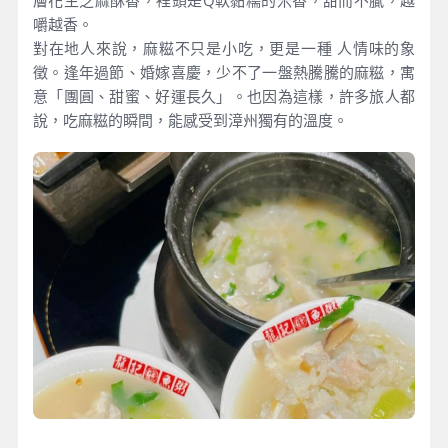
嚼越香。
對在地人來說，麻糍不只是小吃，更是一種 人情味的象
徵。逢年過節、婚嫁喜慶，少不了一盤熱騰騰的麻糍，寓
意「團圓、甜蜜、好運長久」。也因為這樣，許多旅人都
說，吃麻糍的瞬間，能感受到漳州獨有的溫度。