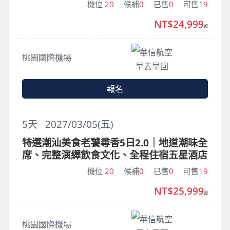
機位
20
候補
0
已售
0
可售
19
NT$24,999
起
華信航空
桃園國際機場
早去早回
報名
5
天
2027/03/05(五)
特選潮汕美食老饕尋香5日2.0｜地道潮味全
席、完整演繹飲食文化、全程住宿五星酒店
機位
20
候補
0
已售
0
可售
19
NT$25,999
起
華信航空
桃園國際機場