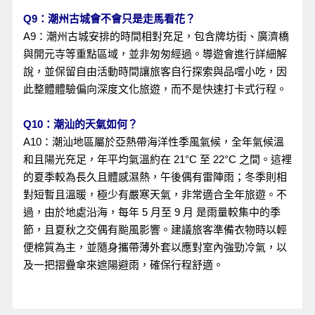
Q9：潮州古城會不會只是走馬看花？
A9：潮州古城安排的時間相對充足，包含牌坊街、廣濟橋
與開元寺等重點區域，並非匆匆經過。導遊會進行詳細解
說，並保留自由活動時間讓旅客自行探索與品嚐小吃，因
此整體體驗偏向深度文化旅遊，而不是快速打卡式行程。
Q10：潮汕的天氣如何？
A10：潮汕地區屬於亞熱帶海洋性季風氣候，全年氣候溫
和且陽光充足，年平均氣溫約在 21°C 至 22°C 之間。這裡
的夏季較為長久且體感濕熱，午後偶有雷陣雨；冬季則相
對短暫且溫暖，極少有嚴寒天氣，非常適合全年旅遊。不
過，由於地處沿海，每年 5 月至 9 月 是雨量較集中的季
節，且夏秋之交偶有颱風影響。建議旅客準備衣物時以輕
便棉質為主，並隨身攜帶薄外套以應對室內強勁冷氣，以
及一把摺疊傘來遮陽避雨，確保行程舒適。