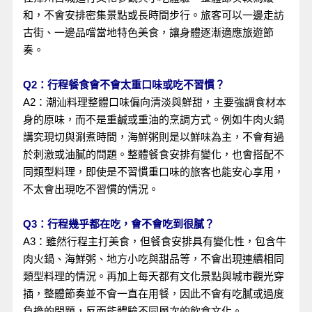
和，不會安排密集景點或長時間步行。旅客可以一邊走訪
古街、一邊品嚐當地特色美食，讓身體逐漸適應旅遊節
奏。
Q2：行程餐食會不會太重口味或吃不習慣？
A2：潮汕料理整體口味偏向清淡與鮮甜，主要強調食材本
身的原味，而不是重鹹或重油的烹調方式。例如牛肉火鍋
講究現切與涮煮時間，海鮮粥則是以鮮味為主，不會有過
於刺激或油膩的問題。整體餐食安排有變化，也會搭配不
同類型料理，即使是不習慣重口味的旅客也能安心享用，
不太會出現吃不習慣的情況。
Q3：行程幾乎都在吃，會不會吃到很膩？
A3：雖然行程主打美食，但餐食安排具有變化性，包含牛
肉火鍋、海鮮粥、地方小吃與甜品等，不會出現連續相同
類型料理的情況。再加上每天都有文化景點與城市觀光穿
插，整體節奏並不會一直在用餐，因此不會有吃膩或過度
負擔的問題，反而能體驗不同層次的飲食文化。