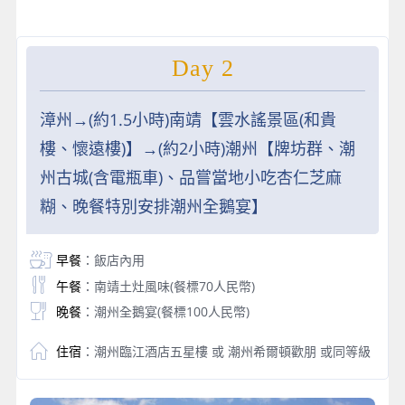
Day 2
漳州→(約1.5小時)南靖【雲水謠景區(和貴
樓、懷遠樓)】→(約2小時)潮州【牌坊群、潮
州古城(含電瓶車)、品嘗當地小吃杏仁芝麻
糊、晚餐特別安排潮州全鵝宴】
早餐
：飯店內用
午餐
：南靖土灶風味(餐標70人民幣)
晚餐
：潮州全鵝宴(餐標100人民幣)
住宿
：潮州臨江酒店五星樓 或 潮州希爾頓歡朋 或同等級