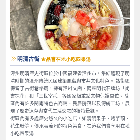
明清古街
★品嘗在地小吃四果湯
漳州明清歷史街區位於中國福建省漳州市，集結體現了明
清時期的漳州傳統民居建築風貌與市井文化特色。 該街區
保留了古街巷格局，擁有漳州文廟、兩座明代石牌坊「尚
書探花」和「三世宰貳」等國家級重點文物保護單位。 街
區內有許多閩南特色古商鋪、民居院落以及傳統工坊，展
現了歷史遺存與當代生活交融的獨特景觀。
街區內有多處歷史悠久的小吃店，如清明果子、烤芋頭、
花生糖等，傳承著漳州的特色美食，在這我們會享用在地
小吃四果湯