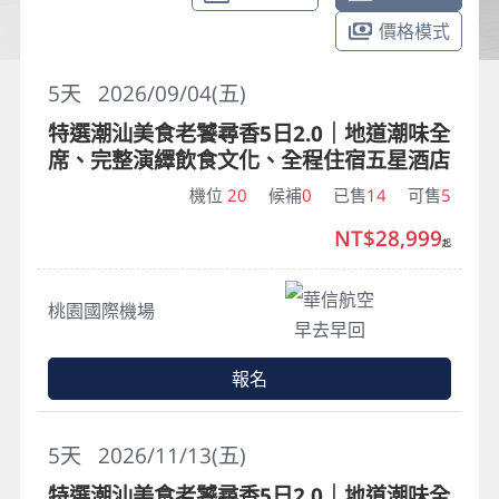
價格模式
5
天
2026/09/04(五)
特選潮汕美食老饕尋香5日2.0｜地道潮味全
席、完整演繹飲食文化、全程住宿五星酒店
機位
20
候補
0
已售
14
可售
5
NT$28,999
起
華信航空
桃園國際機場
早去早回
報名
5
天
2026/11/13(五)
特選潮汕美食老饕尋香5日2.0｜地道潮味全