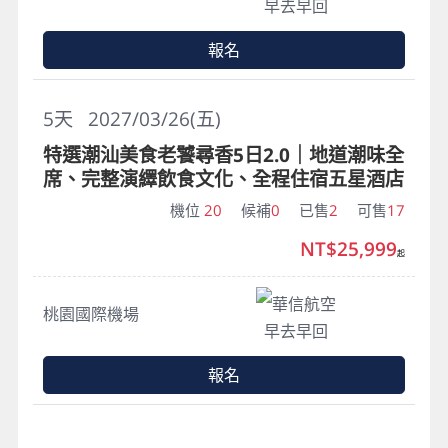
早去早回
報名
5
天
2027/03/26(五)
特選潮汕美食老饕尋香5日2.0｜地道潮味全
席、完整演繹飲食文化、全程住宿五星酒店
機位
20
候補
0
已售
2
可售
17
NT$25,999
起
華信航空
桃園國際機場
早去早回
報名