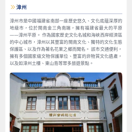
漳州
漳州市是中國福建省南部一座歷史悠久、文化底蘊深厚的
地級市，位於閩南金三角南端，擁有福建省最大的平原
——漳州平原。 作為國家歷史文化名城和海峽西岸經濟區
的中心城市，漳州以其豐富的閩南文化、獨特的文化生態
保護區、以及作為著名花果之鄉而聞名。 該市交通便利，
擁有多個國家級文物保護單位、豐富的非物質文化遺產，
以及如漳州土樓、東山島等眾多旅遊景點。