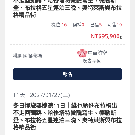
不走回頭路、哈修塔特微醺寫生、德勒斯
登、布拉格五星連泊三晚、奧特萊斯與布拉
格精品街
機位
16
候補
0
已售
5
可售
10
NT$95,900
起
中華航空
桃園國際機場
晚去早回
報名
11
天
2027/01/27(三)
冬日慢旅奧捷德11日｜維也納進布拉格出
不走回頭路、哈修塔特微醺寫生、德勒斯
登、布拉格五星連泊三晚、奧特萊斯與布拉
格精品街