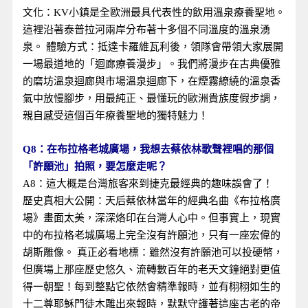
文化：KV小鎮是全歐洲最具代表性的飲用溫泉療養聖地。
這裡沿著泰普拉河兩岸分布著十多個不同溫度的溫泉湧
泉。 體驗方式：抵達卡羅維瓦利後，領隊會帶領大家展開
一場最道地的「迴廊療養漫步」。我們將漫步在古典優雅
的磨坊溫泉迴廊與市場溫泉迴廊下，在煙霧繚繞的溫泉香
氣中放慢腳步，用最純正、最懂玩的歐洲貴族度假步調，
親自感受這個百年療養聖地的獨特魅力！
Q8：在布拉格老城廣場，我想去蔡依林歌聲裡唱的那個
「許願池」拍照，要怎麼走呢？
A8：這大概是台灣旅客來到捷克最經典的趣味誤會了！
歷史真相大公開：天后蔡依林當年的經典名曲《布拉格廣
場》畫面太美，深深烙印在台灣人心中。但事實上，現實
中的布拉格老城廣場上完全沒有許願池，只有一座宏偉的
胡斯雕像。 真正必看地標：雖然沒有許願池可以投硬幣，
但廣場上那座歷史悠久、流轉數百年的老天文鐘絕對更值
得一朝聖！每到整點它依然會精準報時，並有栩栩如生的
十二尊耶穌門徒木雕出來報時，默默守護著這座古老的帝