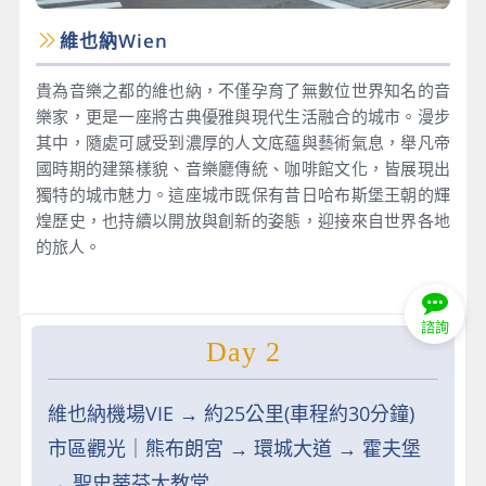
維也納Wien
貴為音樂之都的維也納，不僅孕育了無數位世界知名的音
樂家，更是一座將古典優雅與現代生活融合的城市。漫步
其中，隨處可感受到濃厚的人文底蘊與藝術氣息，舉凡帝
國時期的建築樣貌、音樂廳傳統、咖啡館文化，皆展現出
獨特的城市魅力。這座城市既保有昔日哈布斯堡王朝的輝
煌歷史，也持續以開放與創新的姿態，迎接來自世界各地
的旅人。
諮詢
Day 2
維也納機場VIE → 約25公里(車程約30分鐘)
市區觀光｜熊布朗宮 → 環城大道 → 霍夫堡
→ 聖史蒂芬大教堂