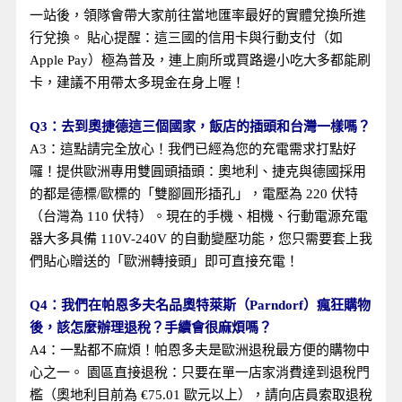
一站後，領隊會帶大家前往當地匯率最好的實體兌換所進
行兌換。 貼心提醒：這三國的信用卡與行動支付（如
Apple Pay）極為普及，連上廁所或買路邊小吃大多都能刷
卡，建議不用帶太多現金在身上喔！
Q3：去到奧捷德這三個國家，飯店的插頭和台灣一樣嗎？
A3：這點請完全放心！我們已經為您的充電需求打點好
囉！提供歐洲專用雙圓頭插頭：奧地利、捷克與德國採用
的都是德標/歐標的「雙腳圓形插孔」，電壓為 220 伏特
（台灣為 110 伏特）。現在的手機、相機、行動電源充電
器大多具備 110V-240V 的自動變壓功能，您只需要套上我
們貼心贈送的「歐洲轉接頭」即可直接充電！
Q4：我們在帕恩多夫名品奧特萊斯（Parndorf）瘋狂購物
後，該怎麼辦理退稅？手續會很麻煩嗎？
A4：一點都不麻煩！帕恩多夫是歐洲退稅最方便的購物中
心之一。 園區直接退稅：只要在單一店家消費達到退稅門
檻（奧地利目前為 €75.01 歐元以上），請向店員索取退稅