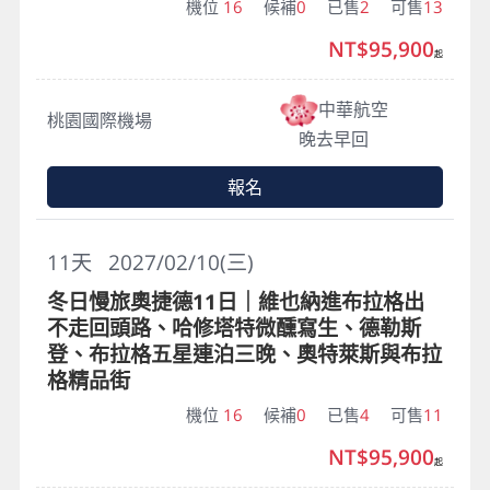
機位
16
候補
0
已售
2
可售
13
NT$95,900
起
中華航空
桃園國際機場
晚去早回
報名
11
天
2027/02/10(三)
冬日慢旅奧捷德11日｜維也納進布拉格出
不走回頭路、哈修塔特微醺寫生、德勒斯
登、布拉格五星連泊三晚、奧特萊斯與布拉
格精品街
機位
16
候補
0
已售
4
可售
11
NT$95,900
起