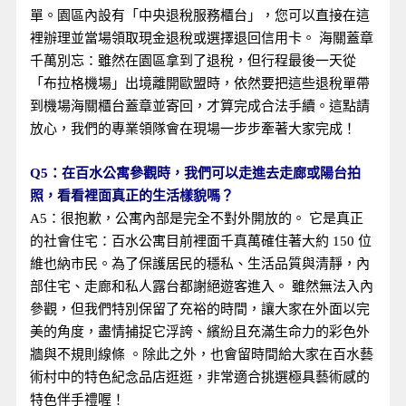
單。園區內設有「中央退稅服務櫃台」，您可以直接在這
裡辦理並當場領取現金退稅或選擇退回信用卡。 海關蓋章
千萬別忘：雖然在園區拿到了退稅，但行程最後一天從
「布拉格機場」出境離開歐盟時，依然要把這些退稅單帶
到機場海關櫃台蓋章並寄回，才算完成合法手續。這點請
放心，我們的專業領隊會在現場一步步牽著大家完成！
Q5：在百水公寓參觀時，我們可以走進去走廊或陽台拍
照，看看裡面真正的生活樣貌嗎？
A5：很抱歉，公寓內部是完全不對外開放的。 它是真正
的社會住宅：百水公寓目前裡面千真萬確住著大約 150 位
維也納市民。為了保護居民的穩私、生活品質與清靜，內
部住宅、走廊和私人露台都謝絕遊客進入。 雖然無法入內
參觀，但我們特別保留了充裕的時間，讓大家在外面以完
美的角度，盡情捕捉它浮誇、繽紛且充滿生命力的彩色外
牆與不規則線條 。除此之外，也會留時間給大家在百水藝
術村中的特色紀念品店逛逛，非常適合挑選極具藝術感的
特色伴手禮喔！