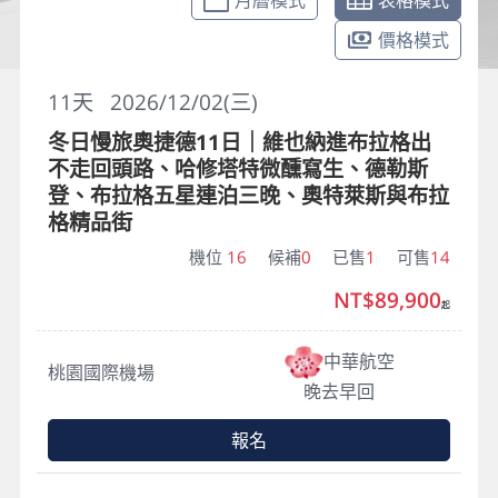
月曆模式
表格模式
價格模式
11
天
2026/12/02(三)
冬日慢旅奧捷德11日｜維也納進布拉格出
不走回頭路、哈修塔特微醺寫生、德勒斯
登、布拉格五星連泊三晚、奧特萊斯與布拉
格精品街
機位
16
候補
0
已售
1
可售
14
NT$89,900
起
中華航空
桃園國際機場
晚去早回
報名