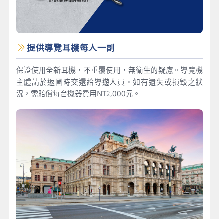
提供導覽耳機每人一副
保證使用全新耳機，不重覆使用，無衛生的疑慮。導覽機
主體請於返國時交還給導遊人員。如有遺失或損毀之狀
況，需賠償每台機器費用NT2,000元。