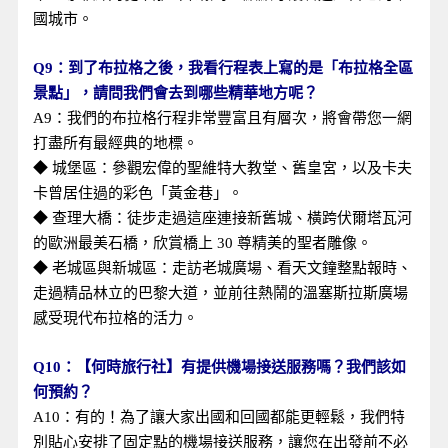
國城市。
Q9：到了布拉格之後，我看行程表上寫的是「布拉格全區
景點」，請問我們會去到哪些精華地方呢？
A9：我們的布拉格行程非常豐富且有層次，將會帶您一網
打盡所有最經典的地標。
◆ 城堡區：參觀宏偉的聖維特大教堂、舊皇宮，以及卡夫
卡曾居住過的彩色「黃金巷」。
◆ 查理大橋：徒步走過這座連接新舊城、橫跨伏爾塔瓦河
的歐洲最美石橋，欣賞橋上 30 尊精美的聖者雕像。
◆ 老城區與新城區：走訪老城廣場、看天文鐘整點報時、
走過精品林立的巴黎大道，並前往熱鬧的溫塞斯拉斯廣場
感受現代布拉格的活力。
Q10：【何時旅行社】有提供機場接送服務嗎？我們該如
何預約？
A10：有的！為了讓大家出國和回國都能更輕鬆，我們特
別貼心安排了固定點的機場接送服務，讓您在出發前不必