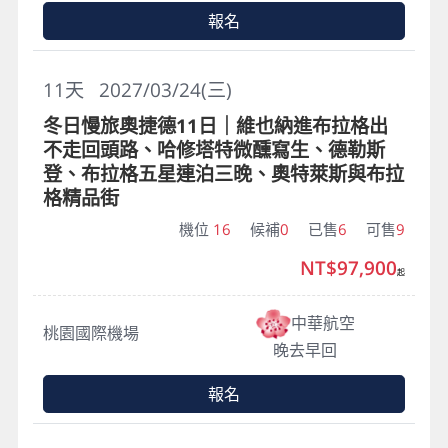
報名
11
天
2027/03/24(三)
冬日慢旅奧捷德11日｜維也納進布拉格出
不走回頭路、哈修塔特微醺寫生、德勒斯
登、布拉格五星連泊三晚、奧特萊斯與布拉
格精品街
機位
16
候補
0
已售
6
可售
9
NT$97,900
起
中華航空
桃園國際機場
晚去早回
報名