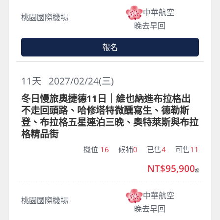
中華航空
桃園國際機場
晚去早回
報名
11
天
2027/02/24(三)
冬日慢旅奧捷德11日｜維也納進布拉格出
不走回頭路、哈修塔特微醺寫生、德勒斯
登、布拉格五星連泊三晚、奧特萊斯與布拉
格精品街
機位
16
候補
0
已售
4
可售
11
NT$95,900
起
中華航空
桃園國際機場
晚去早回