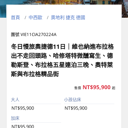
首頁
中西歐
奧地利 捷克 德國
團號 VIE11CIA270224A
冬日慢旅奧捷德11日｜維也納進布拉格
出不走回頭路、哈修塔特微醺寫生、德
勒斯登、布拉格五星連泊三晚、奧特萊
斯與布拉格精品街
NT$95,900
售價
起
大人
小孩佔床
NT$95,900
NT$95,900
加床
NT$95,900