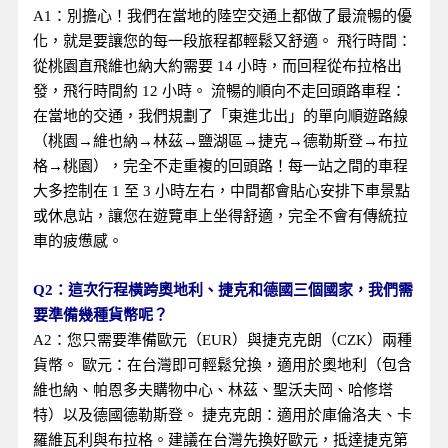
A1：別擔心！我們在當地的陸空交通上都做了最流暢的優
化，就是要讓您的每一段旅程都輕鬆又舒適。 飛行時間：
從桃園直飛維也納大約需要 14 小時，而回程從布拉格出
發，飛行時間約 12 小時。 流暢的順向不走回頭路車程：
在當地的交通，我們規劃了「東進北出」的單向順遊路線
（桃園→維也納→林茲→鹽湖區→捷克→德勒斯登→布拉
格→桃園），完全不走重複的回頭路！每一站之間的車程
大多控制在 1 至 3 小時左右，中間都會貼心安排下車景點
或休息站，讓您在遊覽車上坐得舒適，完全不會有傳統拉
車的疲憊感。
Q2：這次行程橫跨奧地利、捷克和德國三個國家，我們需
要準備幾種貨幣呢？
A2：您只需要準備歐元（EUR）與捷克克朗（CZK）兩種
貨幣。 歐元：在台灣即可輕鬆兌換，適用於奧地利（包含
維也納、帕恩多夫購物中心、林茲、聖沃夫岡、哈修塔
特）以及德國德勒斯登。 捷克克朗：適用於庫倫洛夫、卡
羅維瓦利與布拉格。建議在台灣先換好歐元，抵達捷克第