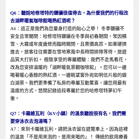
Q6：聽說哈修塔特的鹽礦很值得去，為什麼我們的行程改
去湖畔暖氣咖啡館喝熱紅酒呢？
A6：這正是我們為您量身打造的貼心之舉！ 冬季鹽礦不
安全且常關閉：哈修塔特鹽礦在冬季與初春期間，常因積
雪、大霧或年度歲修而臨時關閉，且票價高昂。如果硬擠
進去，旅客往往需要在雪地寒風中長時間排隊等待，旅遊
品質大打折扣。 極致享受的專屬體驗：我們不走馬看花，
改為您安排溫暖的「湖畔暖氣景觀咖啡館」。您可以一邊
喝著暖心香醇的熱紅酒，一邊眺望窗外宛如明信片般的銀
白湖景。我們更準備了私房的專屬互動驚喜，讓您用最有
溫度的方式，悠閒記錄這段專屬於您的哈修塔特夢幻午
後。
Q7：卡羅維瓦利（KV小鎮）的溫泉聽說很有名，我們需
要穿泳衣去泡湯嗎？
A7：來到卡羅維瓦利，請把泳衣留在遊覽車上，因為這裡
的溫泉「不是用來泡的，是用來喝的」！ 傳統的飲用療養