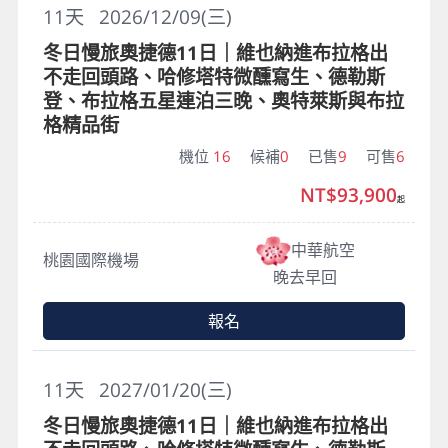
11
天
2026/12/09(三)
冬日慢旅奧捷德11日｜維也納進布拉格出
不走回頭路、哈修塔特微醺寫生、德勒斯
登、布拉格五星連泊三晚、奧特萊斯與布拉
格精品街
機位
16
候補
0
已售
9
可售
6
NT$93,900
起
中華航空
桃園國際機場
晚去早回
報名
11
天
2027/01/20(三)
冬日慢旅奧捷德11日｜維也納進布拉格出