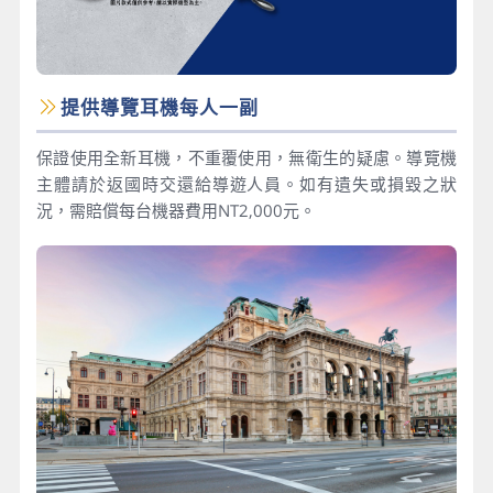
提供導覽耳機每人一副
保證使用全新耳機，不重覆使用，無衛生的疑慮。導覽機
主體請於返國時交還給導遊人員。如有遺失或損毀之狀
況，需賠償每台機器費用NT2,000元。