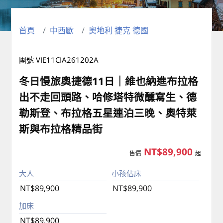
首頁
中西歐
奧地利 捷克 德國
團號 VIE11CIA261202A
冬日慢旅奧捷德11日｜維也納進布拉格
出不走回頭路、哈修塔特微醺寫生、德
勒斯登、布拉格五星連泊三晚、奧特萊
斯與布拉格精品街
NT$89,900
售價
起
大人
小孩佔床
NT$89,900
NT$89,900
加床
NT$89,900