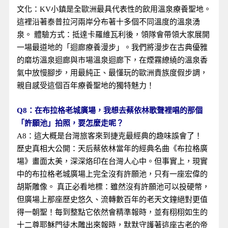
文化：KV小鎮是全歐洲最具代表性的飲用溫泉療養聖地。
這裡沿著泰普拉河兩岸分布著十多個不同溫度的溫泉湧
泉。 體驗方式：抵達卡羅維瓦利後，領隊會帶領大家展開
一場最道地的「迴廊療養漫步」。我們將漫步在古典優雅
的磨坊溫泉迴廊與市場溫泉迴廊下，在煙霧繚繞的溫泉香
氣中放慢腳步，用最純正、最懂玩的歐洲貴族度假步調，
親自感受這個百年療養聖地的獨特魅力！
Q8：在布拉格老城廣場，我想去蔡依林歌聲裡唱的那個
「許願池」拍照，要怎麼走呢？
A8：這大概是台灣旅客來到捷克最經典的趣味誤會了！
歷史真相大公開：天后蔡依林當年的經典名曲《布拉格廣
場》畫面太美，深深烙印在台灣人心中。但事實上，現實
中的布拉格老城廣場上完全沒有許願池，只有一座宏偉的
胡斯雕像。 真正必看地標：雖然沒有許願池可以投硬幣，
但廣場上那座歷史悠久、流轉數百年的老天文鐘絕對更值
得一朝聖！每到整點它依然會精準報時，並有栩栩如生的
十二尊耶穌門徒木雕出來報時，默默守護著這座古老的帝