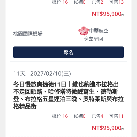
機位
16
候補
0
已售
2
可售
13
NT$95,900
起
中華航空
桃園國際機場
晚去早回
報名
11
天
2027/02/10(三)
冬日慢旅奧捷德11日｜維也納進布拉格出
不走回頭路、哈修塔特微醺寫生、德勒斯
登、布拉格五星連泊三晚、奧特萊斯與布拉
格精品街
機位
16
候補
0
已售
4
可售
11
NT$95,900
起