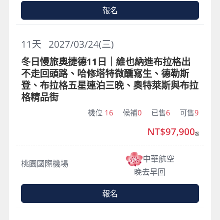
報名
11
天
2027/03/24(三)
冬日慢旅奧捷德11日｜維也納進布拉格出
不走回頭路、哈修塔特微醺寫生、德勒斯
登、布拉格五星連泊三晚、奧特萊斯與布拉
格精品街
機位
16
候補
0
已售
6
可售
9
NT$97,900
起
中華航空
桃園國際機場
晚去早回
報名