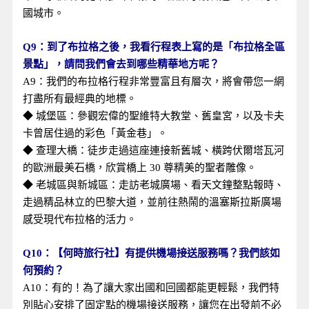
國城市。
Q9：到了布拉格之後，我看行程表上寫的是「布拉格全區
景點」，請問我們會去到哪些精華地方呢？
A9：我們的布拉格行程非常豐富且有層次，將會帶您一網
打盡所有最經典的地標。
◆ 城堡區：參觀宏偉的聖維特大教堂、舊皇宮，以及卡夫
卡曾居住過的彩色「黃金巷」。
◆ 查理大橋：徒步走過這座連接新舊城、橫跨伏爾塔瓦河
的歐洲最美石橋，欣賞橋上 30 尊精美的聖者雕像。
◆ 老城區與新城區：走訪老城廣場、看天文鐘整點報時、
走過精品林立的巴黎大道，並前往熱鬧的溫塞斯拉斯廣場
感受現代布拉格的活力。
Q10：【何時旅行社】有提供機場接送服務嗎？我們該如
何預約？
A10：有的！為了讓大家出國和回國都能更輕鬆，我們特
別貼心安排了固定點的機場接送服務，讓您在出發前不必