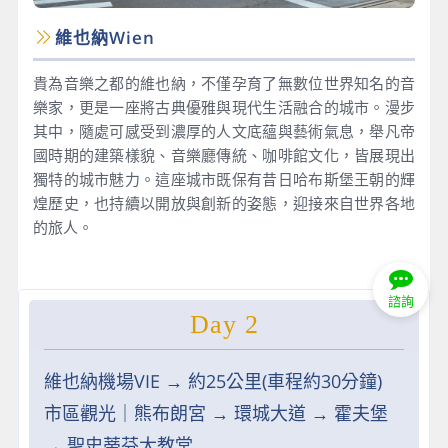
維也納Wien
貴為音樂之都的維也納，不僅孕育了無數位世界知名的音
樂家，更是一座將古典優雅與現代生活融合的城市。漫步
其中，隨處可感受到濃厚的人文底蘊與藝術氣息，舉凡帝
國時期的建築樣貌、音樂廳傳統、咖啡館文化，皆展現出
獨特的城市魅力。這座城市既保有昔日哈布斯堡王朝的輝
煌歷史，也持續以開放與創新的姿態，迎接來自世界各地
的旅人。
諮詢
Day 2
維也納機場VIE → 約25公里(車程約30分鐘)
市區觀光｜熊布朗宮 → 環城大道 → 霍夫堡
→ 聖史蒂芬大教堂