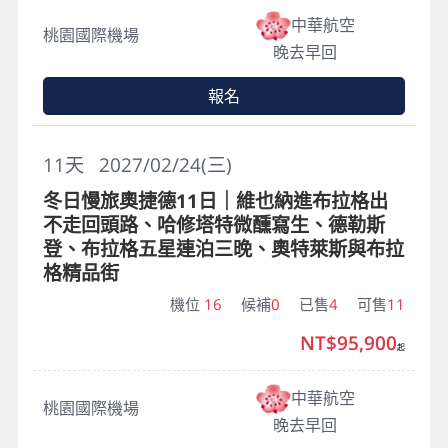
中華航空
桃園國際機場
晚去早回
報名
11
天
2027/02/24(三)
冬日慢旅奧捷德11日｜維也納進布拉格出
不走回頭路、哈修塔特微醺寫生、德勒斯
登、布拉格五星連泊三晚、奧特萊斯與布拉
格精品街
機位
16
候補
0
已售
4
可售
11
NT$95,900
起
中華航空
桃園國際機場
晚去早回