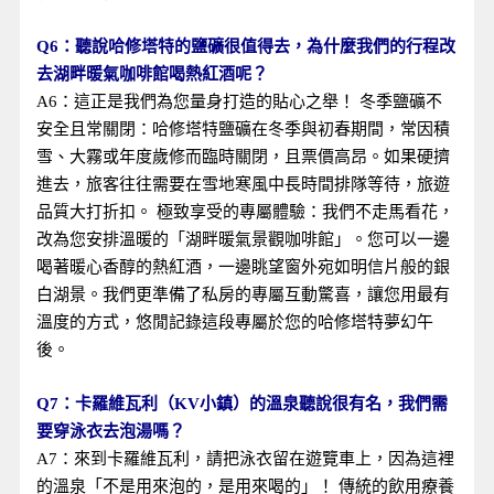
Q6：聽說哈修塔特的鹽礦很值得去，為什麼我們的行程改
去湖畔暖氣咖啡館喝熱紅酒呢？
A6：這正是我們為您量身打造的貼心之舉！ 冬季鹽礦不
安全且常關閉：哈修塔特鹽礦在冬季與初春期間，常因積
雪、大霧或年度歲修而臨時關閉，且票價高昂。如果硬擠
進去，旅客往往需要在雪地寒風中長時間排隊等待，旅遊
品質大打折扣。 極致享受的專屬體驗：我們不走馬看花，
改為您安排溫暖的「湖畔暖氣景觀咖啡館」。您可以一邊
喝著暖心香醇的熱紅酒，一邊眺望窗外宛如明信片般的銀
白湖景。我們更準備了私房的專屬互動驚喜，讓您用最有
溫度的方式，悠閒記錄這段專屬於您的哈修塔特夢幻午
後。
Q7：卡羅維瓦利（KV小鎮）的溫泉聽說很有名，我們需
要穿泳衣去泡湯嗎？
A7：來到卡羅維瓦利，請把泳衣留在遊覽車上，因為這裡
的溫泉「不是用來泡的，是用來喝的」！ 傳統的飲用療養