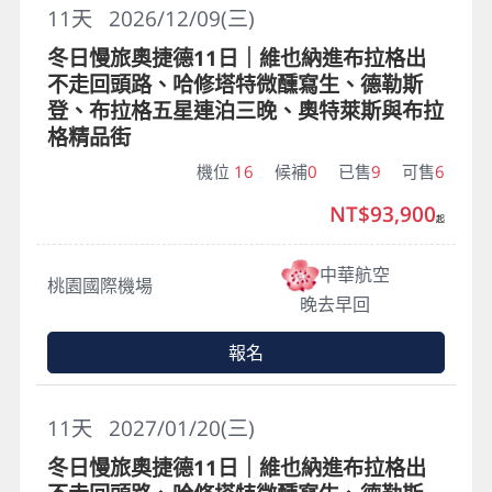
11
天
2026/12/09(三)
冬日慢旅奧捷德11日｜維也納進布拉格出
不走回頭路、哈修塔特微醺寫生、德勒斯
登、布拉格五星連泊三晚、奧特萊斯與布拉
格精品街
機位
16
候補
0
已售
9
可售
6
NT$93,900
起
中華航空
桃園國際機場
晚去早回
報名
11
天
2027/01/20(三)
冬日慢旅奧捷德11日｜維也納進布拉格出