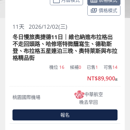
月曆模式
表格模式
價格模式
11
天
2026/12/02(三)
冬日慢旅奧捷德11日｜維也納進布拉格出
不走回頭路、哈修塔特微醺寫生、德勒斯
登、布拉格五星連泊三晚、奧特萊斯與布拉
格精品街
機位
16
候補
0
已售
1
可售
14
NT$89,900
起
中華航空
桃園國際機場
晚去早回
報名