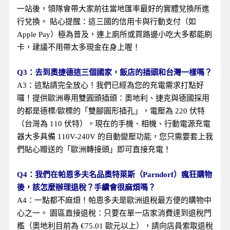
一站後，領隊會帶大家前往當地匯率最好的實體兌換所進
行兌換。 貼心提醒：這三國的信用卡與行動支付（如
Apple Pay）極為普及，連上廁所或買路邊小吃大多都能刷
卡，建議不用帶太多現金在身上喔！
Q3：去到奧捷德這三個國家，飯店的插頭和台灣一樣嗎？
A3：這點請完全放心！我們已經為您的充電需求打點好
囉！提供歐洲專用雙圓頭插頭：奧地利、捷克與德國採用
的都是德標/歐標的「雙腳圓形插孔」，電壓為 220 伏特
（台灣為 110 伏特）。現在的手機、相機、行動電源充電
器大多具備 110V-240V 的自動變壓功能，您只需要套上我
們貼心贈送的「歐洲轉接頭」即可直接充電！
Q4：我們在帕恩多夫名品奧特萊斯（Parndorf）瘋狂購物
後，該怎麼辦理退稅？手續會很麻煩嗎？
A4：一點都不麻煩！帕恩多夫是歐洲退稅最方便的購物中
心之一。 園區直接退稅：只要在單一店家消費達到退稅門
檻（奧地利目前為 €75.01 歐元以上），請向店員索取退稅