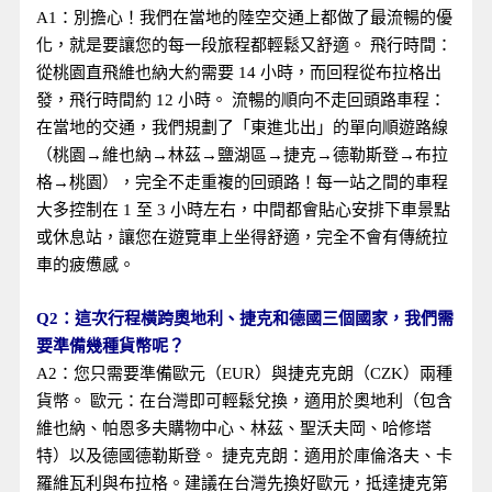
A1：別擔心！我們在當地的陸空交通上都做了最流暢的優
化，就是要讓您的每一段旅程都輕鬆又舒適。 飛行時間：
從桃園直飛維也納大約需要 14 小時，而回程從布拉格出
發，飛行時間約 12 小時。 流暢的順向不走回頭路車程：
在當地的交通，我們規劃了「東進北出」的單向順遊路線
（桃園→維也納→林茲→鹽湖區→捷克→德勒斯登→布拉
格→桃園），完全不走重複的回頭路！每一站之間的車程
大多控制在 1 至 3 小時左右，中間都會貼心安排下車景點
或休息站，讓您在遊覽車上坐得舒適，完全不會有傳統拉
車的疲憊感。
Q2：這次行程橫跨奧地利、捷克和德國三個國家，我們需
要準備幾種貨幣呢？
A2：您只需要準備歐元（EUR）與捷克克朗（CZK）兩種
貨幣。 歐元：在台灣即可輕鬆兌換，適用於奧地利（包含
維也納、帕恩多夫購物中心、林茲、聖沃夫岡、哈修塔
特）以及德國德勒斯登。 捷克克朗：適用於庫倫洛夫、卡
羅維瓦利與布拉格。建議在台灣先換好歐元，抵達捷克第