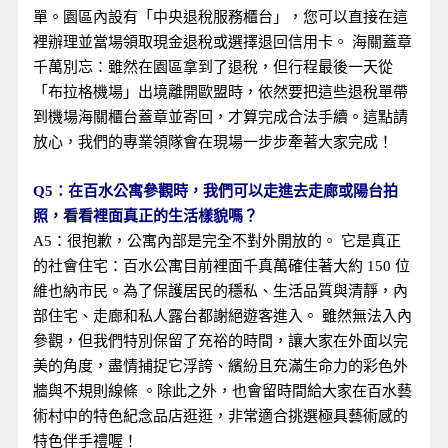
單。園區內設有「中央退稅服務櫃台」，您可以直接在這
裡辦理並當場領取現金退稅或選擇退回信用卡。 海關蓋章
千萬別忘：雖然在園區拿到了退稅，但行程最後一天從
「布拉格機場」出境離開歐盟時，依然要把這些退稅單帶
到機場海關櫃台蓋章並寄回，才算完成合法手續。這點請
放心，我們的專業領隊會在現場一步步牽著大家完成！
Q5：在百水公寓參觀時，我們可以走進去走廊或陽台拍
照，看看裡面真正的生活樣貌嗎？
A5：很抱歉，公寓內部是完全不對外開放的。 它是真正
的社會住宅：百水公寓目前裡面千真萬確住著大約 150 位
維也納市民。為了保護居民的穩私、生活品質與清靜，內
部住宅、走廊和私人露台都謝絕遊客進入。 雖然無法入內
參觀，但我們特別保留了充裕的時間，讓大家在外面以完
美的角度，盡情捕捉它浮誇、繽紛且充滿生命力的彩色外
牆與不規則線條 。除此之外，也會留時間給大家在百水藝
術村中的特色紀念品店逛逛，非常適合挑選極具藝術感的
特色伴手禮喔！