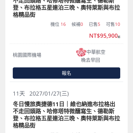
不走回頭路、哈修塔特微醺寫生、德勒斯
登、布拉格五星連泊三晚、奧特萊斯與布拉
格精品街
機位
16
候補
0
已售
5
可售
10
NT$95,900
起
中華航空
桃園國際機場
晚去早回
報名
11
天
2027/01/27(三)
冬日慢旅奧捷德11日｜維也納進布拉格出
不走回頭路、哈修塔特微醺寫生、德勒斯
登、布拉格五星連泊三晚、奧特萊斯與布拉
格精品街