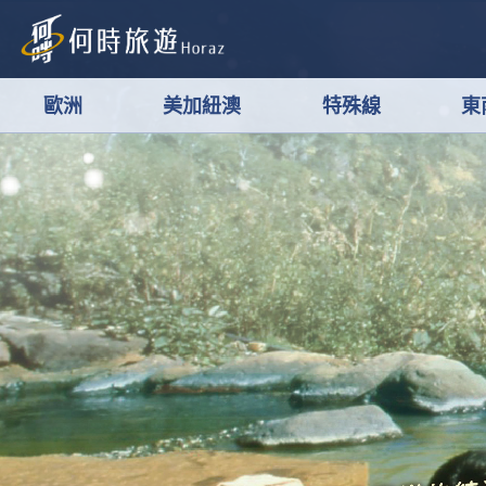
歐洲
美加紐澳
特殊線
東