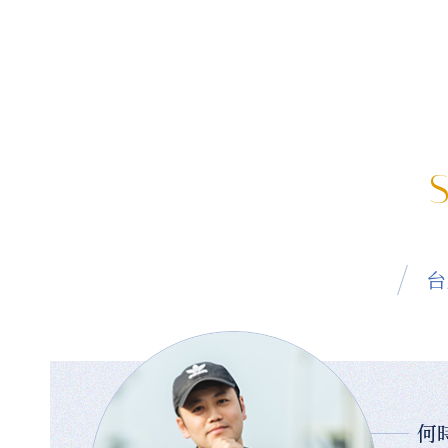
S
台
何