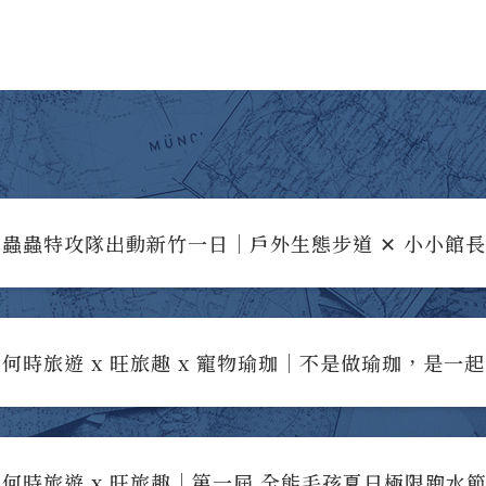
蟲蟲特攻隊出動新竹一日｜戶外生態步道 ✕ 小小館
何時旅遊 x 旺旅趣 x 寵物瑜珈｜不是做瑜珈，是一
何時旅遊 x 旺旅趣｜第一屆 全能毛孩夏日極限跑水