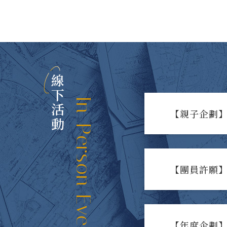
線下活動
In-Person Events
【親子企劃】
【團員許願】
【年度企劃】