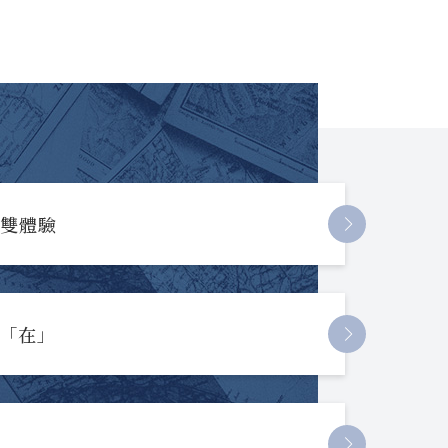
長雙體驗
起「在」
節