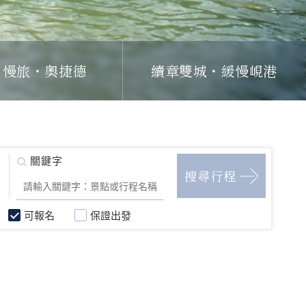
日慢旅・奧捷德
續章雙城・緩慢峴港
可報名
保證出發