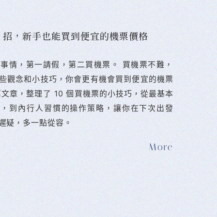
10 招，新手也能買到便宜的機票價格
難的事情，第一請假，第二買機票。 󠀠買機票不難，
些觀念和小技巧，你會更有機會買到便宜的機票
篇文章，整理了 10 個買機票的小技巧，從最基本
法，到內行人習慣的操作策略，讓你在下次出發
遲疑，多一點從容。