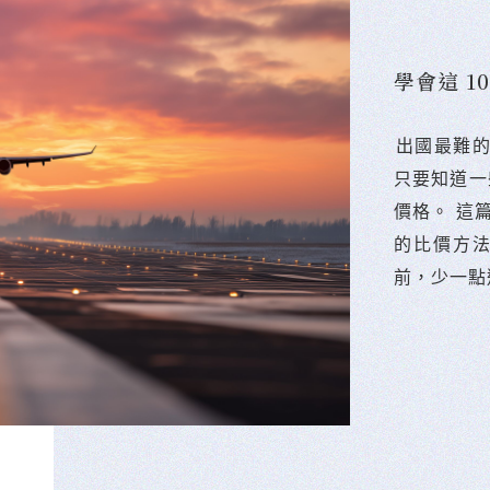
學會這 
󠀠出國最
只要知道一
價格。 這
的比價方
前，少一點