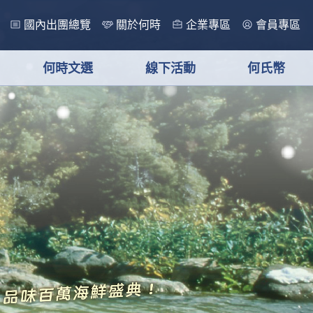
國內出團總覽
關於何時
企業專區
會員專區
何時文選
線下活動
何氏幣