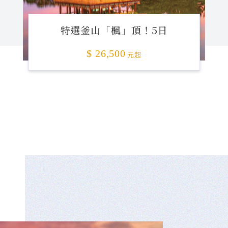
特選釜山「楓」頂！5日
$ 26,500
元起