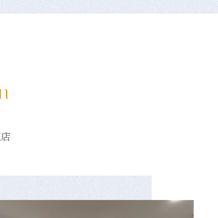
on
龍店