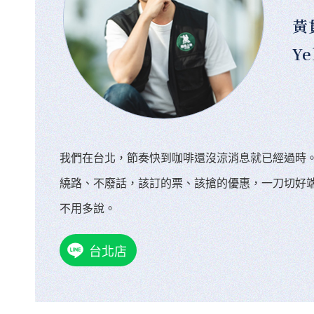
黃
Ye
我們在台北，節奏快到咖啡還沒涼消息就已經過時
繞路、不廢話，該訂的票、該搶的優惠，一刀切好
不用多說。
台北店