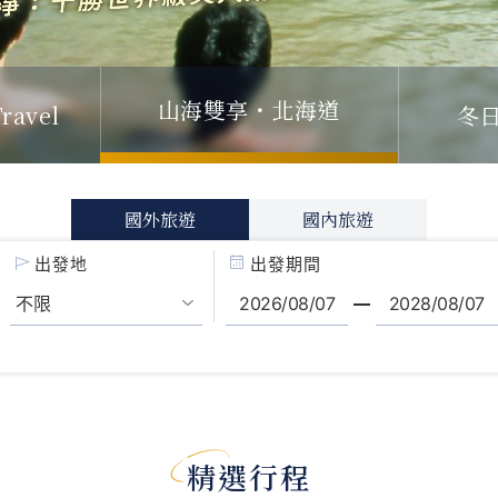
山海雙享・北海道
ravel
冬
國外旅遊
國內旅遊
出發地
出發期間
精選行程