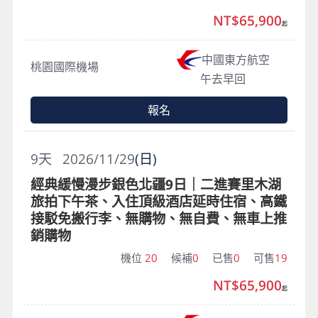
NT$65,900
起
中國東方航空
桃園國際機場
午去早回
報名
9
天
2026/11/29
(日)
經典緩慢漫步銀色北疆9日｜二進賽里木湖
旅拍下午茶、入住頂級酒店延時住宿、高鐵
接駁免搬行李、無購物、無自費、無車上推
銷購物
機位
20
候補
0
已售
0
可售
19
NT$65,900
起