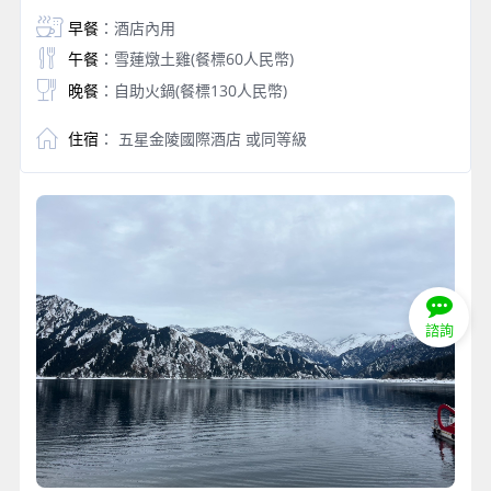
早餐
：酒店內用
午餐
：雪蓮燉土雞(餐標60人民幣)
晚餐
：自助火鍋(餐標130人民幣)
住宿
： 五星金陵國際酒店 或同等級
諮詢