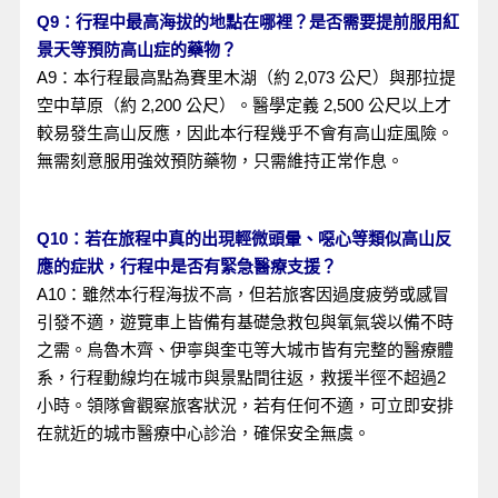
Q9：行程中最高海拔的地點在哪裡？是否需要提前服用紅
景天等預防高山症的藥物？
A9：本行程最高點為賽里木湖（約 2,073 公尺）與那拉提
空中草原（約 2,200 公尺）。醫學定義 2,500 公尺以上才
較易發生高山反應，因此本行程幾乎不會有高山症風險。
無需刻意服用強效預防藥物，只需維持正常作息。
Q10：若在旅程中真的出現輕微頭暈、噁心等類似高山反
應的症狀，行程中是否有緊急醫療支援？
A10：雖然本行程海拔不高，但若旅客因過度疲勞或感冒
引發不適，遊覽車上皆備有基礎急救包與氧氣袋以備不時
之需。烏魯木齊、伊寧與奎屯等大城市皆有完整的醫療體
系，行程動線均在城市與景點間往返，救援半徑不超過2
小時。領隊會觀察旅客狀況，若有任何不適，可立即安排
在就近的城市醫療中心診治，確保安全無虞。