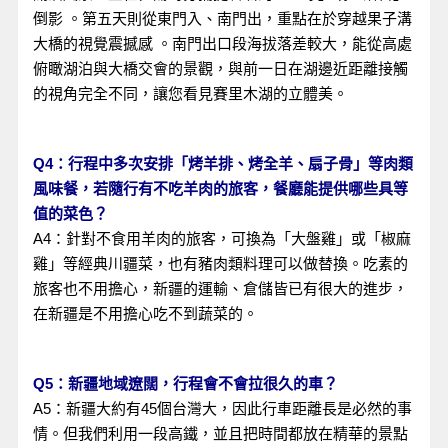
倒影 。第五天則從東門入、南門出，重點在於穿越果子溝
大橋的視覺震撼感 。南門出口段海拔落差較大，能從高處
俯瞰湖泊與大橋交會的景觀，與前一日在湖邊近距離接觸
的視角完全不同，讓您看見賽里木湖的立體美。
Q4：行程中多次安排「烤羊排、烤全羊、扇子骨」等肉類
風味餐，若隨行有不吃羊肉的旅客，餐廳能提供哪些具等
值的菜色？
A4：針對不食用羊肉的旅客，可換為「大盤雞」或「椒麻
雞」等經典川疆菜，也有豬肉類料理可以做替換。吃素的
旅客也不用擔心，新疆的運輸、倉儲皆已有很大的進步，
在新疆是不用擔心吃不到蔬菜的。
Q5：新疆地域遼闊，行程會不會拉很久的車？
A5：新疆大約有45個台灣大，因此行車距離長是必然的事
情。但我們利用一段高鐵，並且把時間都放在精華的景點