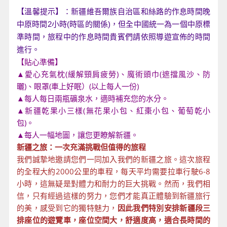
【溫馨提示】：新疆維吾爾族自治區和絲路的作息時間晚
中原時間2小時(時區的關係)，但全中國統一為一個中原標
準時間，旅程中的作息時間貴賓們請依照導遊宣佈的時間
進行。
【貼心準備】
▲愛心充氣枕(緩解頸肩疲勞)、魔術頭巾(遮擋風沙、防
曬)、眼罩(車上好眠）(以上每人一份)
▲每人每日兩瓶礦泉水，適時補充您的水分。
▲新疆乾果小三樣(無花果小包、紅棗小包、葡萄乾小
包)。
▲每人一幅地圖，讓您更瞭解新疆。
新疆之旅：一次充滿挑戰但值得的旅程
我們誠摯地邀請您們一同加入我們的新疆之旅。這次旅程
的全程大約2000公里的車程，每天平均需要拉車行駛6-8
小時，這無疑是對體力和耐力的巨大挑戰。然而，我們相
信，只有經過這樣的努力，您們才能真正體驗到新疆旅行
的美，感受到它的獨特魅力，
因此我們
特
別安排新疆段三
排座位的遊覽車，座位空間大，舒適度高，適合長時間的