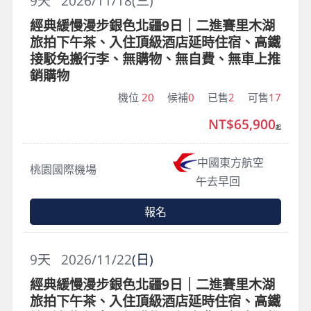
9
天
2026/11/18(三)
經典緩慢漫步銀色北疆9日｜二進賽里木湖
旅拍下午茶、入住頂級酒店延時住宿、高鐵
接駁免搬行李、無購物、無自費、無車上推
銷購物
機位
20
候補
0
已售
2
可售
17
NT$65,900
起
中國東方航空
桃園國際機場
午去早回
報名
9
天
2026/11/22
(日)
經典緩慢漫步銀色北疆9日｜二進賽里木湖
旅拍下午茶、入住頂級酒店延時住宿、高鐵