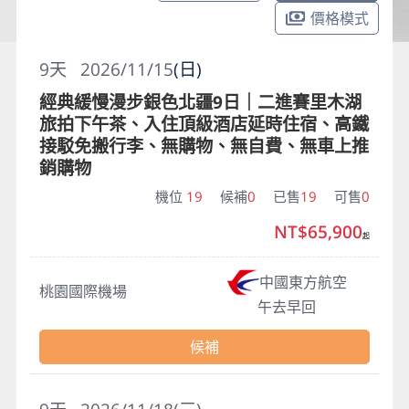
價格模式
9
天
2026/11/15
(日)
經典緩慢漫步銀色北疆9日｜二進賽里木湖
旅拍下午茶、入住頂級酒店延時住宿、高鐵
接駁免搬行李、無購物、無自費、無車上推
銷購物
機位
19
候補
0
已售
19
可售
0
NT$65,900
起
中國東方航空
桃園國際機場
午去早回
候補