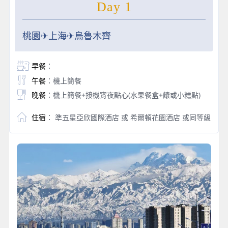
Day 1
桃園✈上海✈烏魯木齊
早餐
：
午餐
：機上簡餐
晚餐
：機上簡餐+接機宵夜點心(水果餐盒+饢或小糕點)
住宿
： 準五星亞欣國際酒店 或 希爾頓花園酒店 或同等級