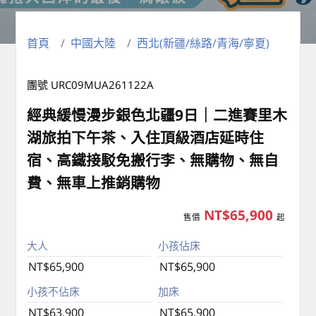
首頁
中國大陸
西北(新疆/絲路/青海/寧夏)
團號 URC09MUA261122A
經典緩慢漫步銀色北疆9日｜二進賽里木
湖旅拍下午茶、入住頂級酒店延時住
宿、高鐵接駁免搬行李、無購物、無自
費、無車上推銷購物
NT$65,900
售價
起
大人
小孩佔床
NT$65,900
NT$65,900
小孩不佔床
加床
NT$63,900
NT$65,900