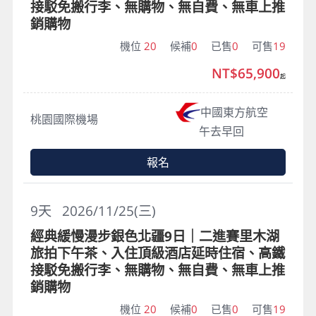
接駁免搬行李、無購物、無自費、無車上推
銷購物
機位
20
候補
0
已售
0
可售
19
NT$65,900
起
中國東方航空
桃園國際機場
午去早回
報名
9
天
2026/11/25(三)
經典緩慢漫步銀色北疆9日｜二進賽里木湖
旅拍下午茶、入住頂級酒店延時住宿、高鐵
接駁免搬行李、無購物、無自費、無車上推
銷購物
機位
20
候補
0
已售
0
可售
19