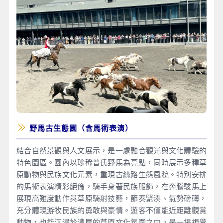
野馬古生態園（含馬術表演）
結合自然景觀與人文展示，是一處融合觀光與文化體驗的
特色園區。園內以珍稀普氏野馬為亮點，同時展示多種草
原動物與民族文化元素，重現古絲路生態風貌。特別安排
的馬術表演精彩絕倫，騎手身著民族服飾，在奔騰駿馬上
展現高難度動作與草原騎射技藝，節奏緊湊、氣勢磅礡，
充分體現游牧民族的勇敢與豪情。遊客不僅能近距離觀賞
動物，也能沉浸於濃厚的草原文化氛圍之中，是一場視覺