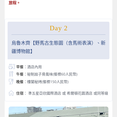
旅程。
Day 2
烏魯木齊【野馬古生態園（含馬術表演）、新
疆博物館】
早餐
：酒店內用
午餐
：秘制扇子骨風味(餐標60人民幣)
晚餐
：樓蘭秘烤(餐標150人民幣)
住宿
： 準五星亞欣國際酒店 或 希爾頓花園酒店 或同等級