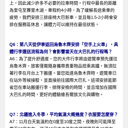
上，因此減少許多不必要的拉車時間。行程中最長的距離
為奎屯至賽里木湖，車程約4小時，為了緩解長途乘車的
疲勞，我們安排三排座椅大巴新車，並且每1.5-2小時會安
排在服務區休息，讓體力可以維持在最佳狀態。
Q6：第八天從伊寧返回烏魯木齊安排「空手上火車」，具
體行李運送流程為何？會影響當天在大巴扎的行程嗎？
A6：為了提升舒適度，您的大件行李將由遊覽車預先運往
烏魯木齊，旅客僅需隨身攜帶貴重物品搭乘高鐵，無須拉
著行李在月台上下搬運。當您抵達烏魯木齊時，遊覽車已
在站外等候接駁，並直接前往國際大巴扎。這項安排能節
省您在車站搬運行李、排隊安檢的時間，並且增加在國際
大巴扎的時間，更好的體驗維吾爾族文化與購物。
Q7：北疆進入冬季，平均氣溫大概幾度？衣服要怎麼穿？
A7：11月白天氣溫約在0度至10度之間，夜晚則可能降至