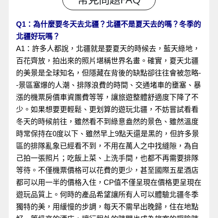
Q1：為什麼要冬天去北疆？北疆不是夏天去的嗎？冬季的
北疆好玩嗎？
A1：許多人都說，北疆就是要夏天的時候去，藍天綠地，
百花齊放，拍出來的照片堪稱世界名畫。確實，夏天北疆
的美景是全球知名，但隱藏在背後的缺點卻往往會被忽略-
-景區塞爆的人潮、排隊浪費的時間、交通堵車的壅塞、暴
漲的機票房價車資團費等等，讓旅遊整體舒適度下降了不
少。如果想要更輕鬆、更划算的遊玩北疆，不妨嘗試看看
冬天的時候前往，雖然看不到綠意盎然的景色、雖然溫度
時常保持在0度以下、雖然早上9點天還是黑的，但許多景
區的排隊亂象已經看不到，不用在萬人之中找縫隙，為自
己拍一張照片；吃飯上菜、上洗手間，也都不再需要排隊
等待。不僅機票價格可以花費的更少，甚至國際五星酒店
都可以用一半的價格入住，CP值不僅呈現在價格更呈現在
遊玩品質上。何時的產品希望讓所有人可以體驗北疆冬季
獨特的美，用緩慢的步調，每天不需早出晚歸，住在地點