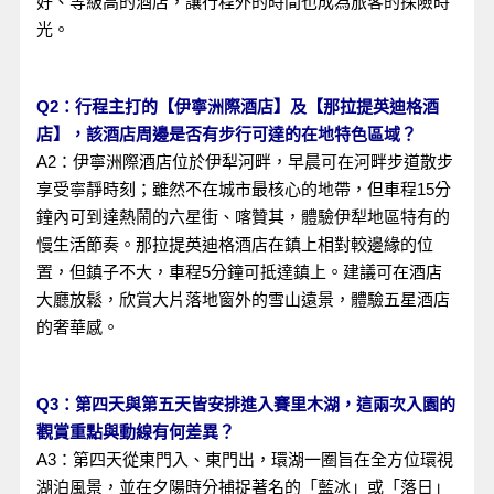
好、等級高的酒店，讓行程外的時間也成為旅客的探險時
光。
Q2：行程主打的【伊寧洲際酒店】及【那拉提英迪格酒
店】，該酒店周邊是否有步行可達的在地特色區域？
A2：伊寧洲際酒店位於伊犁河畔，早晨可在河畔步道散步
享受寧靜時刻；雖然不在城市最核心的地帶，但車程15分
鐘內可到達熱鬧的六星街、喀贊其，體驗伊犁地區特有的
慢生活節奏。那拉提英迪格酒店在鎮上相對較邊緣的位
置，但鎮子不大，車程5分鐘可抵達鎮上。建議可在酒店
大廳放鬆，欣賞大片落地窗外的雪山遠景，體驗五星酒店
的奢華感。
Q3：第四天與第五天皆安排進入賽里木湖，這兩次入園的
觀賞重點與動線有何差異？
A3：第四天從東門入、東門出，環湖一圈旨在全方位環視
湖泊風景，並在夕陽時分捕捉著名的「藍冰」或「落日」