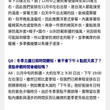
零下10度左右，過了12月中之後則會慢慢降至負15度左
右，因此我們安排在11月中左右出發，是台灣人都能接受
的溫度。穿著方面，白天中午出太陽的話，氣候還算暖
和，但早晚氣溫偏低，因此推薦洋蔥式穿著，內裏穿著保
暖棉質內衣或發熱衣，再穿一件厚的棉質外衣，重點是須
穿防風外套+帽子+圍巾，以利防範新疆的強風，另因很有
可能踩到積雪，所以要穿防滑好走的鞋子，並準備厚的保
暖襪，多準備幾雙以免襪子浸溼。
Q8：冬季北疆日照時間變短，會不會下午 4 點就天黑了？
景點參觀時間會縮短嗎？
A8：11月中旬的新疆，大約在早上 9:30 日出，下午 19:00
左右落日。雖然日照比夏季短，但我們已將車程安排在日
照精華時段。例如賽里木湖的「下午茶」剛好銜接冬日特
有的紫色夕陽時分。由於冬季景點不需排隊，實際留在景
點內攝影與漫步的時間反而比擁擠的夏季更充裕且悠閒。