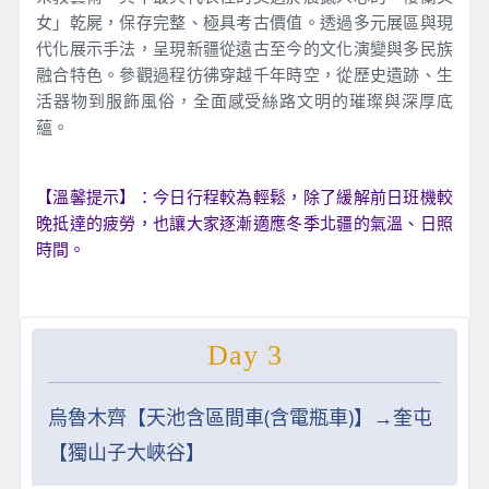
女」乾屍，保存完整、極具考古價值。透過多元展區與現
代化展示手法，呈現新疆從遠古至今的文化演變與多民族
融合特色。參觀過程彷彿穿越千年時空，從歷史遺跡、生
活器物到服飾風俗，全面感受絲路文明的璀璨與深厚底
蘊。
【溫馨提示】：今日行程較為輕鬆，除了緩解前日班機較
晚抵達的疲勞，也讓大家逐漸適應冬季北疆的氣溫、日照
時間。
Day 3
烏魯木齊【天池含區間車(含電瓶車)】→奎屯
【獨山子大峽谷】