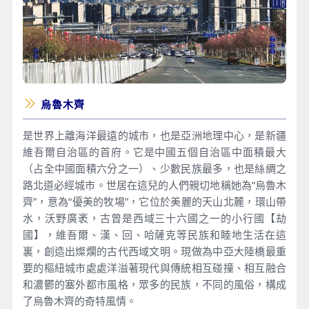
烏魯木齊
是世界上離海洋最遠的城市，也是亞洲地理中心，是新疆
維吾爾自治區的首府。它是中國五個自治區中面積最大
（占全中國面積六分之一）、少數民族最多，也是絲綢之
路北道必經城市。世居在這兒的人們親切地稱她為“烏魯木
齊”，意為“優美的牧場”，它位於美麗的天山北麓，環山帶
水，沃野廣袤，古曾是西域三十六國之一的小行國【劫
國】，維吾爾、漢、回、哈薩克等民族和睦地生活在這
裏，創造出燦爛的古代西域文明。現做為中亞大陸橋最重
要的樞紐城市處處洋溢著現代與傳統相互碰撞、相互融合
和濃鬱的塞外都市風格，眾多的民族，不同的風俗，構成
了烏魯木齊的奇特風情。