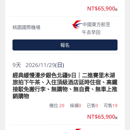
NT$65,900
起
中國東方航空
桃園國際機場
午去早回
報名
9
天
2026/11/29
(日)
經典緩慢漫步銀色北疆9日｜二進賽里木湖
旅拍下午茶、入住頂級酒店延時住宿、高鐵
接駁免搬行李、無購物、無自費、無車上推
銷購物
機位
20
候補
0
已售
0
可售
19
NT$65,900
起