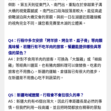
倒影 。第五天則從東門入、南門出，重點在於穿越果子溝
大橋的視覺震撼感 。南門出口段海拔落差較大，能從高處
俯瞰湖泊與大橋交會的景觀，與前一日在湖邊近距離接觸
的視角完全不同，讓您看見賽里木湖的立體美。
Q4：行程中多次安排「烤羊排、烤全羊、扇子骨」等肉類
風味餐，若隨行有不吃羊肉的旅客，餐廳能提供哪些具等
值的菜色？
A4：針對不食用羊肉的旅客，可換為「大盤雞」或「椒麻
雞」等經典川疆菜，也有豬肉類料理可以做替換。吃素的
旅客也不用擔心，新疆的運輸、倉儲皆已有很大的進步，
在新疆是不用擔心吃不到蔬菜的。
Q5：新疆地域遼闊，行程會不會拉很久的車？
A5：新疆大約有45個台灣大，因此行車距離長是必然的事
情。但我們利用一段高鐵，並且把時間都放在精華的景點