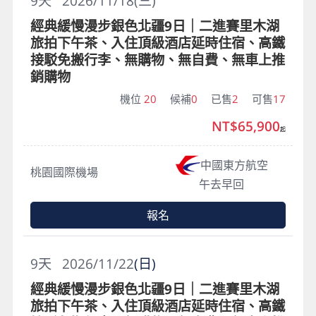
9
天
2026/11/18(三)
經典緩慢漫步銀色北疆9日｜二進賽里木湖
旅拍下午茶、入住頂級酒店延時住宿、高鐵
接駁免搬行李、無購物、無自費、無車上推
銷購物
機位
20
候補
0
已售
2
可售
17
NT$65,900
起
中國東方航空
桃園國際機場
午去早回
報名
9
天
2026/11/22
(日)
經典緩慢漫步銀色北疆9日｜二進賽里木湖
旅拍下午茶、入住頂級酒店延時住宿、高鐵