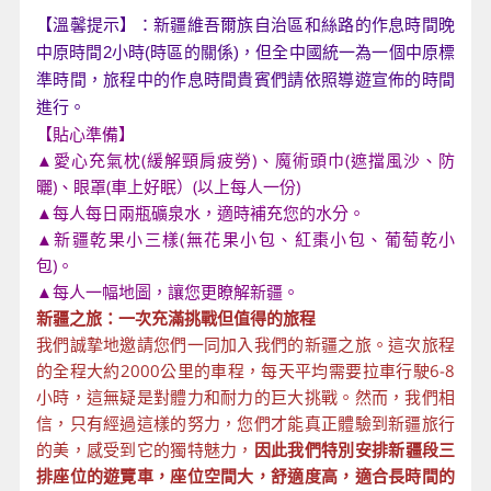
【溫馨提示】：新疆維吾爾族自治區和絲路的作息時間晚
中原時間2小時(時區的關係)，但全中國統一為一個中原標
準時間，旅程中的作息時間貴賓們請依照導遊宣佈的時間
進行。
【貼心準備】
▲愛心充氣枕(緩解頸肩疲勞)、魔術頭巾(遮擋風沙、防
曬)、眼罩(車上好眠）(以上每人一份)
▲每人每日兩瓶礦泉水，適時補充您的水分。
▲新疆乾果小三樣(無花果小包、紅棗小包、葡萄乾小
包)。
▲每人一幅地圖，讓您更瞭解新疆。
新疆之旅：一次充滿挑戰但值得的旅程
我們誠摯地邀請您們一同加入我們的新疆之旅。這次旅程
的全程大約2000公里的車程，每天平均需要拉車行駛6-8
小時，這無疑是對體力和耐力的巨大挑戰。然而，我們相
信，只有經過這樣的努力，您們才能真正體驗到新疆旅行
的美，感受到它的獨特魅力，
因此我們
特
別安排新疆段三
排座位的遊覽車，座位空間大，舒適度高，適合長時間的