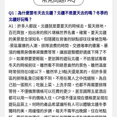
Q1：為什麼要冬天去北疆？北疆不是夏天去的嗎？冬季的
北疆好玩嗎？
A1：許多人都說，北疆就是要夏天的時候去，藍天綠地，
百花齊放，拍出來的照片堪稱世界名畫。確實，夏天北疆
的美景是全球知名，但隱藏在背後的缺點卻往往會被忽略-
-景區塞爆的人潮、排隊浪費的時間、交通堵車的壅塞、暴
漲的機票房價車資團費等等，讓旅遊整體舒適度下降了不
少。如果想要更輕鬆、更划算的遊玩北疆，不妨嘗試看看
冬天的時候前往，雖然看不到綠意盎然的景色、雖然溫度
時常保持在0度以下、雖然早上9點天還是黑的，但許多景
區的排隊亂象已經看不到，不用在萬人之中找縫隙，為自
己拍一張照片；吃飯上菜、上洗手間，也都不再需要排隊
等待。不僅機票價格可以花費的更少，甚至國際五星酒店
都可以用一半的價格入住，CP值不僅呈現在價格更呈現在
遊玩品質上。何時的產品希望讓所有人可以體驗北疆冬季
獨特的美，用緩慢的步調，每天不需早出晚歸，住在地點