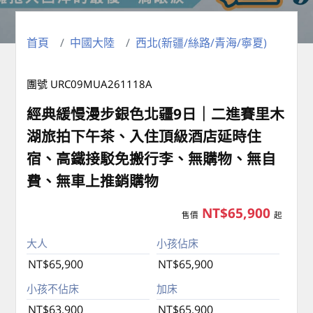
首頁
中國大陸
西北(新疆/絲路/青海/寧夏)
團號 URC09MUA261118A
經典緩慢漫步銀色北疆9日｜二進賽里木
湖旅拍下午茶、入住頂級酒店延時住
宿、高鐵接駁免搬行李、無購物、無自
費、無車上推銷購物
NT$65,900
售價
起
大人
小孩佔床
NT$65,900
NT$65,900
小孩不佔床
加床
NT$63,900
NT$65,900