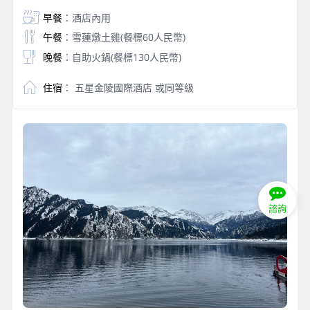
早餐
：酒店內用
午餐
：雪蓮燉土雞(餐標60人民幣)
晚餐
：自助火鍋(餐標130人民幣)
住宿
： 五星金陵國際酒店 或同等級
諮詢