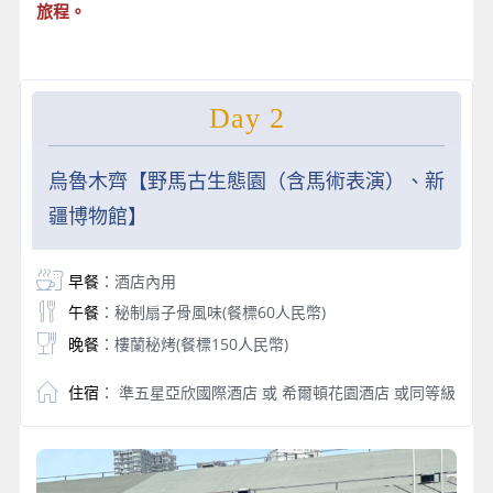
旅程。
Day 2
烏魯木齊【野馬古生態園（含馬術表演）、新
疆博物館】
早餐
：酒店內用
午餐
：秘制扇子骨風味(餐標60人民幣)
晚餐
：樓蘭秘烤(餐標150人民幣)
住宿
： 準五星亞欣國際酒店 或 希爾頓花園酒店 或同等級