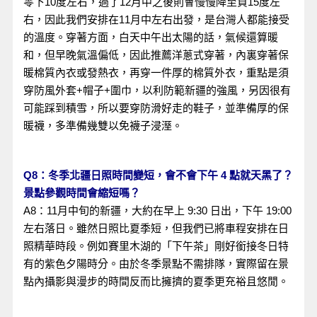
零下10度左右，過了12月中之後則會慢慢降至負15度左
右，因此我們安排在11月中左右出發，是台灣人都能接受
的溫度。穿著方面，白天中午出太陽的話，氣候還算暖
和，但早晚氣溫偏低，因此推薦洋蔥式穿著，內裏穿著保
暖棉質內衣或發熱衣，再穿一件厚的棉質外衣，重點是須
穿防風外套+帽子+圍巾，以利防範新疆的強風，另因很有
可能踩到積雪，所以要穿防滑好走的鞋子，並準備厚的保
暖襪，多準備幾雙以免襪子浸溼。
Q8：冬季北疆日照時間變短，會不會下午 4 點就天黑了？
景點參觀時間會縮短嗎？
A8：11月中旬的新疆，大約在早上 9:30 日出，下午 19:00
左右落日。雖然日照比夏季短，但我們已將車程安排在日
照精華時段。例如賽里木湖的「下午茶」剛好銜接冬日特
有的紫色夕陽時分。由於冬季景點不需排隊，實際留在景
點內攝影與漫步的時間反而比擁擠的夏季更充裕且悠閒。