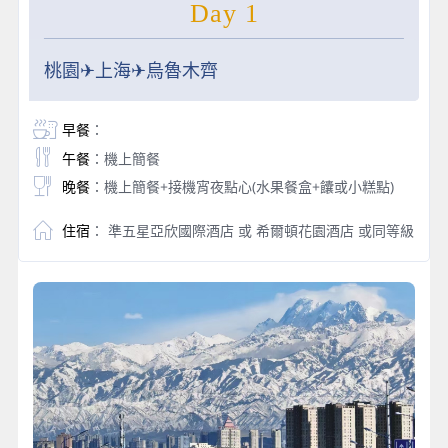
Day 1
桃園✈上海✈烏魯木齊
早餐
：
午餐
：機上簡餐
晚餐
：機上簡餐+接機宵夜點心(水果餐盒+饢或小糕點)
住宿
： 準五星亞欣國際酒店 或 希爾頓花園酒店 或同等級