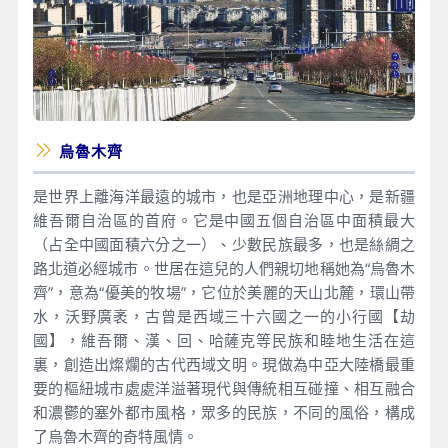
烏魯木齊
是世界上離海洋最遠的城市，也是亞洲地理中心，是新疆
維吾爾自治區的首府。它是中國五個自治區中面積最大
（占全中國面積六分之一）、少數民族最多，也是絲綢之
路北道必經城市。世居在這兒的人們親切地稱她為“烏魯木
齊”，意為“優美的牧場”，它位於美麗的天山北麓，環山帶
水，沃野廣袤，古曾是西域三十六國之一的小行國【劫
國】，維吾爾、漢、回、哈薩克等民族和睦地生活在這
裏，創造出燦爛的古代西域文明。現做為中亞大陸橋最重
要的樞紐城市處處洋溢著現代與傳統相互碰撞、相互融合
和濃鬱的塞外都市風格，眾多的民族，不同的風俗，構成
了烏魯木齊的奇特風情。