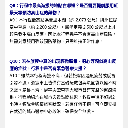
Q9：行程中最高海拔的地點在哪裡？是否需要提前服用紅
景天等預防高山症的藥物？
A9：本行程最高點為賽里木湖（約 2,073 公尺）與那拉提
空中草原（約 2,200 公尺）。醫學定義 2,500 公尺以上才
較易發生高山反應，因此本行程幾乎不會有高山症風險。
無需刻意服用強效預防藥物，只需維持正常作息。
Q10：若在旅程中真的出現輕微頭暈、噁心等類似高山反
應的症狀，行程中是否有緊急醫療支援？
A10：雖然本行程海拔不高，但若旅客因過度疲勞或感冒
引發不適，遊覽車上皆備有基礎急救包與氧氣袋以備不時
之需。烏魯木齊、伊寧與奎屯等大城市皆有完整的醫療體
系，行程動線均在城市與景點間往返，救援半徑不超過2
小時。領隊會觀察旅客狀況，若有任何不適，可立即安排
在就近的城市醫療中心診治，確保安全無虞。