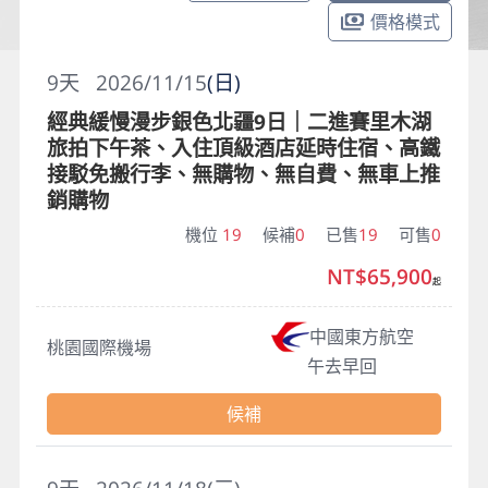
價格模式
9
天
2026/11/15
(日)
經典緩慢漫步銀色北疆9日｜二進賽里木湖
旅拍下午茶、入住頂級酒店延時住宿、高鐵
接駁免搬行李、無購物、無自費、無車上推
銷購物
機位
19
候補
0
已售
19
可售
0
NT$65,900
起
中國東方航空
桃園國際機場
午去早回
候補