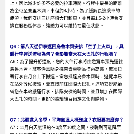
上，因此減少許多不必要的拉車時間。行程中最長的距離
為奎屯至賽里木湖，車程約4小時，為了緩解長途乘車的
疲勞，我們安排三排座椅大巴新車，並且每1.5-2小時會安
排在服務區休息，讓體力可以維持在最佳狀態。
Q6：第八天從伊寧返回烏魯木齊安排「空手上火車」，具
體行李運送流程為何？會影響當天在大巴扎的行程嗎？
A6：為了提升舒適度，您的大件行李將由遊覽車預先運往
烏魯木齊，旅客僅需隨身攜帶貴重物品搭乘高鐵，無須拉
著行李在月台上下搬運。當您抵達烏魯木齊時，遊覽車已
在站外等候接駁，並直接前往國際大巴扎。這項安排能節
省您在車站搬運行李、排隊安檢的時間，並且增加在國際
大巴扎的時間，更好的體驗維吾爾族文化與購物。
Q7：北疆進入冬季，平均氣溫大概幾度？衣服要怎麼穿？
A7：11月白天氣溫約在0度至10度之間，夜晚則可能降至