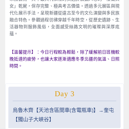
女」乾屍，保存完整、極具考古價值。透過多元展區與現
代化展示手法，呈現新疆從遠古至今的文化演變與多民族
融合特色。參觀過程彷彿穿越千年時空，從歷史遺跡、生
活器物到服飾風俗，全面感受絲路文明的璀璨與深厚底
蘊。
【溫馨提示】：今日行程較為輕鬆，除了緩解前日班機較
晚抵達的疲勞，也讓大家逐漸適應冬季北疆的氣溫、日照
時間。
Day 3
烏魯木齊【天池含區間車(含電瓶車)】→奎屯
【獨山子大峽谷】