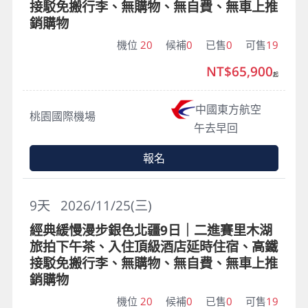
接駁免搬行李、無購物、無自費、無車上推
銷購物
機位
20
候補
0
已售
0
可售
19
NT$65,900
起
中國東方航空
桃園國際機場
午去早回
報名
9
天
2026/11/25(三)
經典緩慢漫步銀色北疆9日｜二進賽里木湖
旅拍下午茶、入住頂級酒店延時住宿、高鐵
接駁免搬行李、無購物、無自費、無車上推
銷購物
機位
20
候補
0
已售
0
可售
19