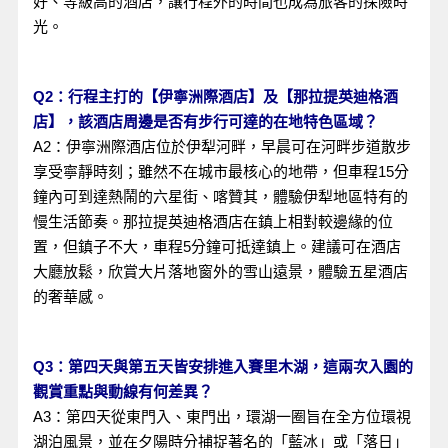
好、等級高的酒店，讓行程外的時間也成為旅客的探險時
光。
Q2：行程主打的【伊寧洲際酒店】及【那拉提英迪格酒
店】，該酒店周邊是否有步行可達的在地特色區域？
A2：伊寧洲際酒店位於伊犁河畔，早晨可在河畔步道散步
享受寧靜時刻；雖然不在城市最核心的地帶，但車程15分
鐘內可到達熱鬧的六星街、喀贊其，體驗伊犁地區特有的
慢生活節奏。那拉提英迪格酒店在鎮上相對較邊緣的位
置，但鎮子不大，車程5分鐘可抵達鎮上。建議可在酒店
大廳放鬆，欣賞大片落地窗外的雪山遠景，體驗五星酒店
的奢華感。
Q3：第四天與第五天皆安排進入賽里木湖，這兩次入園的
觀賞重點與動線有何差異？
A3：第四天從東門入、東門出，環湖一圈旨在全方位環視
湖泊風景，並在夕陽時分捕捉著名的「藍冰」或「落日」