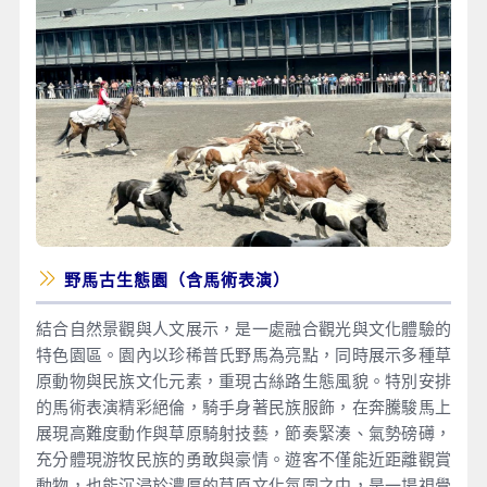
野馬古生態園（含馬術表演）
結合自然景觀與人文展示，是一處融合觀光與文化體驗的
特色園區。園內以珍稀普氏野馬為亮點，同時展示多種草
原動物與民族文化元素，重現古絲路生態風貌。特別安排
的馬術表演精彩絕倫，騎手身著民族服飾，在奔騰駿馬上
展現高難度動作與草原騎射技藝，節奏緊湊、氣勢磅礡，
充分體現游牧民族的勇敢與豪情。遊客不僅能近距離觀賞
動物，也能沉浸於濃厚的草原文化氛圍之中，是一場視覺