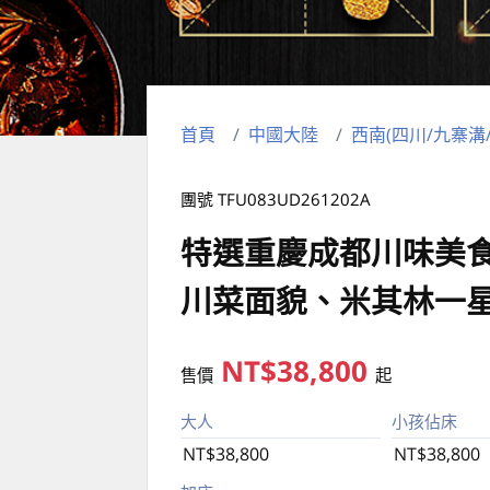
首頁
中國大陸
西南(四川/九寨溝
團號 TFU083UD261202A
特選重慶成都川味美
川菜面貌、米其林一
NT$38,800
售價
起
大人
小孩佔床
NT$38,800
NT$38,800