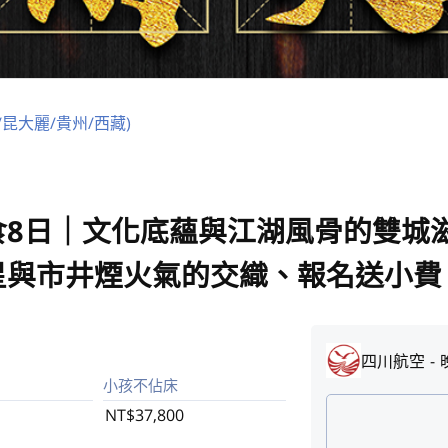
/昆大麗/貴州/西藏)
食8日｜文化底蘊與江湖風骨的雙城
星與市井煙火氣的交織、報名送小費
四川航空
小孩不佔床
NT$37,800