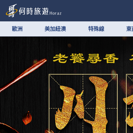
歐洲
美加紐澳
特殊線
東