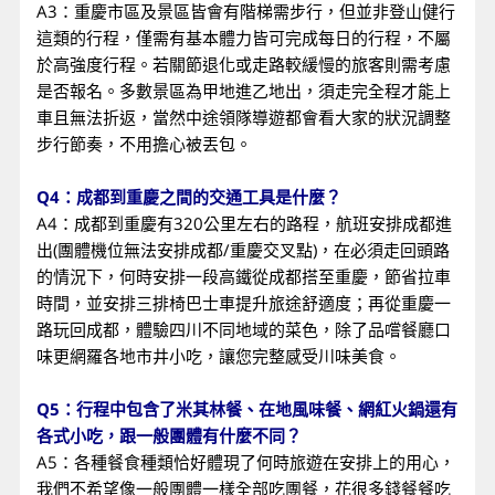
A3：重慶市區及景區皆會有階梯需步行，但並非登山健行
這類的行程，僅需有基本體力皆可完成每日的行程，不屬
於高強度行程。若關節退化或走路較緩慢的旅客則需考慮
是否報名。多數景區為甲地進乙地出，須走完全程才能上
車且無法折返，當然中途領隊導遊都會看大家的狀況調整
步行節奏，不用擔心被丟包。
Q4：成都到重慶之間的交通工具是什麼？
A4：成都到重慶有320公里左右的路程，航班安排成都進
出(團體機位無法安排成都/重慶交叉點)，在必須走回頭路
的情況下，何時安排一段高鐵從成都搭至重慶，節省拉車
時間，並安排三排椅巴士車提升旅途舒適度；再從重慶一
路玩回成都，體驗四川不同地域的菜色，除了品嚐餐廳口
味更網羅各地市井小吃，讓您完整感受川味美食。
Q5：行程中包含了米其林餐、在地風味餐、網紅火鍋還有
各式小吃，跟一般團體有什麼不同？
A5：各種餐食種類恰好體現了何時旅遊在安排上的用心，
我們不希望像一般團體一樣全部吃團餐，花很多錢餐餐吃