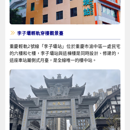
李子壩輕軌穿樓觀景臺
重慶輕軌2號線「李子壩站」位於重慶市渝中區一處民宅
的六樓和七樓，李子壩站與這棟樓是同時設計、修建的，
這座車站屬側式月臺，是全線唯一的樓中站。