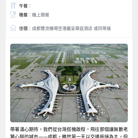
午餐
：
晚餐
：機上簡餐
住宿
：成都雙流機場空港麗呈華庭酒店 或同等級
帶著滿心期待，我們從台灣搭機啟程，飛往那個讓無數老
饕心醉的城市——成都。雖然第一天以交通銜接為主，但