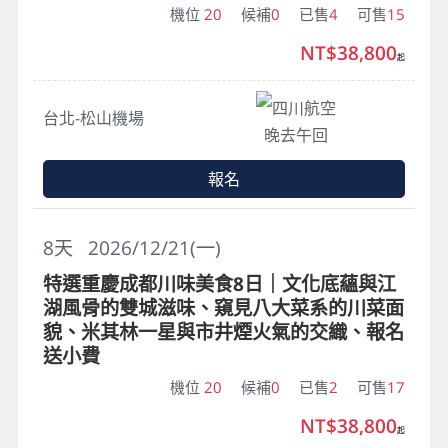
機位
20
候補
0
已售
4
可售
15
NT$38,800
起
四川航空
台北-松山機場
晚去午回
報名
8
天
2026/12/21(一)
特選重慶成都川味美食8日｜文化底蘊與江
湖風骨的雙城滋味、窺見八大菜系的川菜面
貌、米其林一星與市井煙火氣的交織、報名
送小費
機位
20
候補
0
已售
2
可售
17
NT$38,800
起