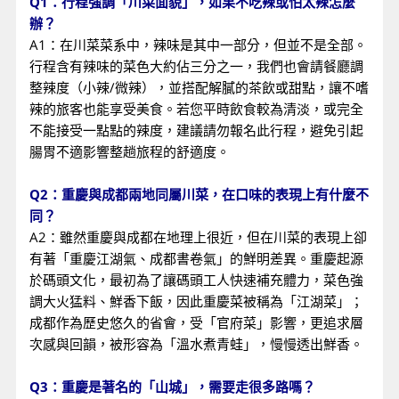
Q1：行程強調「川菜面貌」，如果不吃辣或怕太辣怎麼
辦？
A1：在川菜菜系中，辣味是其中一部分，但並不是全部。
行程含有辣味的菜色大約佔三分之一，我們也會請餐廳調
整辣度（小辣/微辣），並搭配解膩的茶飲或甜點，讓不嗜
辣的旅客也能享受美食。若您平時飲食較為清淡，或完全
不能接受一點點的辣度，建議請勿報名此行程，避免引起
腸胃不適影響整趟旅程的舒適度。
Q2：重慶與成都兩地同屬川菜，在口味的表現上有什麼不
同？
A2：雖然重慶與成都在地理上很近，但在川菜的表現上卻
有著「重慶江湖氣、成都書卷氣」的鮮明差異。重慶起源
於碼頭文化，最初為了讓碼頭工人快速補充體力，菜色強
調大火猛料、鮮香下飯，因此重慶菜被稱為「江湖菜」；
成都作為歷史悠久的省會，受「官府菜」影響，更追求層
次感與回韻，被形容為「溫水煮青蛙」，慢慢透出鮮香。
Q3：重慶是著名的「山城」，需要走很多路嗎？