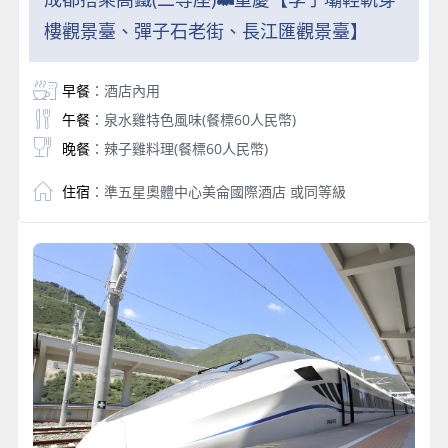
樓觀景臺、彈子石老街、長江匯觀景臺】
早餐
：酒店內用
午餐
：泉水雞特色風味(餐標60人民幣)
晚餐
：辣子雞料理(餐標60人民幣)
住宿
：準五星奧體中心美侖國際酒店 或同等級