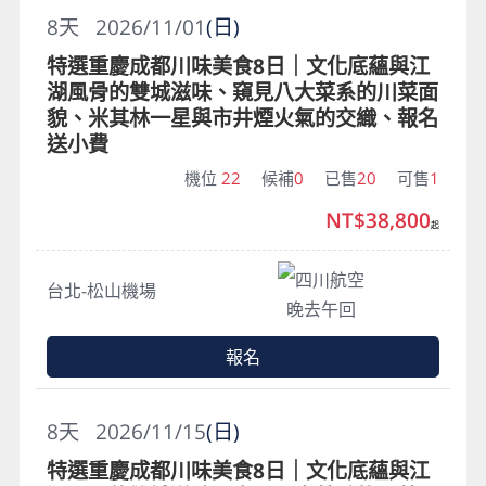
8
天
2026/11/01
(日)
特選重慶成都川味美食8日｜文化底蘊與江
湖風骨的雙城滋味、窺見八大菜系的川菜面
貌、米其林一星與市井煙火氣的交織、報名
送小費
機位
22
候補
0
已售
20
可售
1
NT$38,800
起
四川航空
台北-松山機場
晚去午回
報名
8
天
2026/11/15
(日)
特選重慶成都川味美食8日｜文化底蘊與江