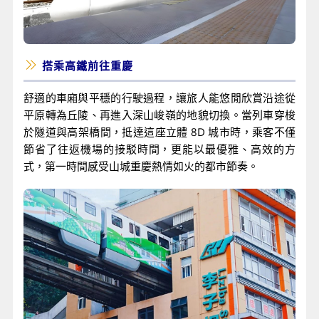
搭乘高鐵前往重慶
舒適的車廂與平穩的行駛過程，讓旅人能悠閒欣賞沿途從
平原轉為丘陵、再進入深山峻嶺的地貌切換。當列車穿梭
於隧道與高架橋間，抵達這座立體 8D 城市時，乘客不僅
節省了往返機場的接駁時間，更能以最優雅、高效的方
式，第一時間感受山城重慶熱情如火的都市節奏。