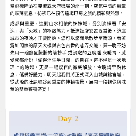
當飛機降落在雙流或天府機場的那一刻，空氣中隱約飄散
的麻辣氣息，彷彿已在預告這場巴蜀之旅的精彩與熱烈。
成都與重慶，這對山水相依的姊妹城，分別演繹著「安
逸」與「火辣」的極致魅力。抵達飯店安置妥當後，這座
城市的夜晚才正要開始。您可以悠閒地散步至街頭，看著
霓虹閃爍的摩天大樓與古色古香的巷弄交織，第一晚不妨
先用一碗熱氣騰騰的龍抄手 或滑嫩的豆腐腦 來暖胃，感
受成都那份「偷得浮生半日閒」的自在。這不僅是一次地
理上的跨越，更是一場感官的徹底解放。今晚請早點休
息，儲備好體力，明天起我們將正式深入山城與錦官城，
從武隆的壯麗峽谷到重慶的神祕夜景，展開一段視覺與味
蕾的雙重饕餮盛宴！
Day 2
成都搭乘高鐵(二等座)🚅重慶【李子壩輕軌穿