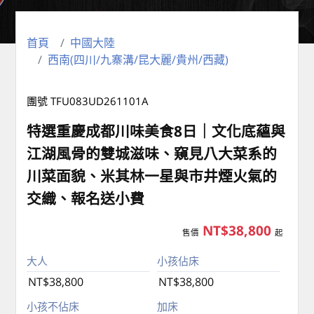
首頁
中國大陸
西南(四川/九寨溝/昆大麗/貴州/西藏)
團號 TFU083UD261101A
特選重慶成都川味美食8日｜文化底蘊與
江湖風骨的雙城滋味、窺見八大菜系的
川菜面貌、米其林一星與市井煙火氣的
交織、報名送小費
NT$38,800
售價
起
大人
小孩佔床
NT$38,800
NT$38,800
小孩不佔床
加床