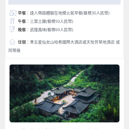
早餐
：達人帶路體驗在地煙火氣早餐(餐標30人民幣)
午餐
：三葉土雞(餐標50人民幣)
晚餐
：武隆風味(餐標60人民幣)
住宿
：準五星仙女山哈希國際大酒店或天怡芳草地酒店 或
同等級