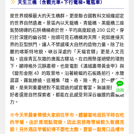
天生三橋（含觀光車+下行電梯+電瓶車）
是世界規模最大的天生橋群，更是聯合國教科文組織認定
的世界自然遺產。景區內以天龍橋、青龍橋、黑龍橋三座
氣勢磅礡的石拱橋稱奇於世，平均高度超過 200 公尺。穿
行於深邃的幽谷間，抬頭可見石橋橫跨天際，宛如連接天
界的巨型拱門，讓人不禁感嘆大自然的造物力量。除了壯
麗的喀斯特地貌，峽谷深處的「天福官驛」更是人文亮
點，這座青瓦灰牆的唐風古驛站，在四周懸崖絕壁的環抱
下，顯得格外沉靜肅穆，也是電影《滿城盡帶黃金甲》與
《變形金剛 4》的取景地。沿著蜿蜒的石板路前行，水聲
潺潺、霧氣繚繞，這種集「雄、奇、險、秀」於一體的景
觀，是來到重慶絕對不能錯過的感官饗宴。無論是攝影愛
諮詢
好者還是自然探索者，都能在此感受到深谷幽邃的震撼魅
力。
※今天早晨會帶領大家前往早市，體驗當地居民平時在吃
的早餐，由於是現點現做，因此若排隊等候較久敬請見
諒！另外酒店早餐記得不要吃太飽，要留一點胃口品嚐市