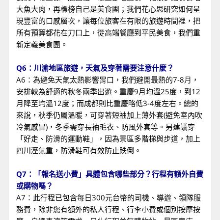
大魚大肉，再標榜自己是美食團；我們花心思研究如何呈
現豐富的口感層次，讓每位旅客在有限的旅遊時間裡，把
所有預算都花在刀口上，從高端餐廳到平民美食，我們重
新定義美食團。
Q6：川渝地區旅遊，天氣及穿著需要注意什麼？
A6：為避免天氣太熱影響胃口，我們避開最熱的7-8月，
安排較為舒適的秋冬兩季出遊。重慶9月均溫25度，到12
月降至均溫12度；而成都則比重慶略低3-4度左右。總的
來說，秋季仍屬溫暖，可穿著短袖加上薄外套(避免室內吹
冷氣感冒)，冬季需穿長袖毛衣、防風外套等。另建議穿
「好走、防滑的運動鞋」，因為景區多階梯與步道，加上
四川溼氣重，防滑鞋可有效防止跌倒。
Q7：「報名送小費」具體包含哪些部分？行程有額外自費
或購物嗎？
A7：此行程已包含每日300元台幣的司機、導遊、領隊服
務費，除非您有額外的私人行程、行李小費或個別按摩按