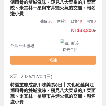
湖風骨的雙城滋味、窺見八大菜系的川菜面
貌、米其林一星與市井煙火氣的交織、報名
送小費
機位
20
候補
1
已售
19
可售
0
NT$38,800
起
四川航空
台北-松山機場
晚去午回
候補
8
天
2026/12/02(三)
特選重慶成都川味美食8日｜文化底蘊與江
湖風骨的雙城滋味、窺見八大菜系的川菜面
貌、米其林一星與市井煙火氣的交織、報名
送小費