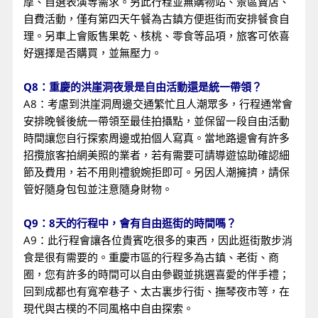
摩、自選表演等需求。另此行程並無購物站、景區賣店、
自費活動，僅有第四天午餐為古鎮方便逛街而安排餐食自
理。另車上會販售果乾、核桃、零食等品項，旅客可依喜
好選擇是否購買，並無壓力。
Q8：重慶的洪崖洞夜景是自由活動還是統一帶領？
A8：考慮到洪崖洞周邊交通繁忙且人潮眾多，行程通常會
安排晚餐後統一帶領至最佳拍攝點，並保留一段自由活動
時間讓您自行探索周邊或拍個人寫真。當地路邊會有許多
招攬旅客拍網美照的業者，若有需要可請導遊協助確認細
節及費用，若不用則禮貌婉拒即可。另因人潮擁擠，請保
管好隨身包包並注意隨身財物。
Q9：8天的行程中，會有自由逛街的時間嗎？
A9：此行程會讓各位貴賓吃很多的東西，因此逛街散步消
食是很有需要的。重慶市區的行程多為古鎮、老街、商
圈，您有許多的時間可以自由參觀並挑選喜愛的伴手禮；
回到成都也有寬窄巷子、太古裏步行街、撫琴夜市等，在
現代與古樸的不同風格中自由探索。