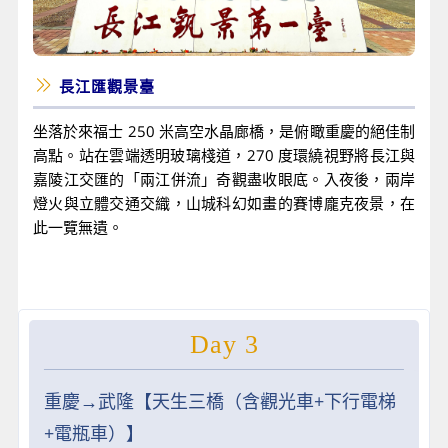
長江匯觀景臺
坐落於來福士 250 米高空水晶廊橋，是俯瞰重慶的絕佳制
高點。站在雲端透明玻璃棧道，270 度環繞視野將長江與
嘉陵江交匯的「兩江併流」奇觀盡收眼底。入夜後，兩岸
燈火與立體交通交織，山城科幻如畫的賽博龐克夜景，在
此一覽無遺。
Day 3
重慶→武隆【天生三橋（含觀光車+下行電梯
+電瓶車）】