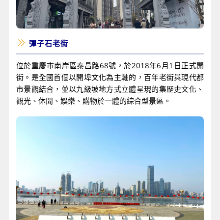
彈子石老街
位於重慶市南岸區泰昌路68號，於2018年6月1日正式開
街。是全國首個以開埠文化為主軸的，百年老街與現代都
市景觀結合，並以九級坡地方式立體呈現的集歷史文化、
觀光、休閒、娛樂、購物於一體的綜合型景區。