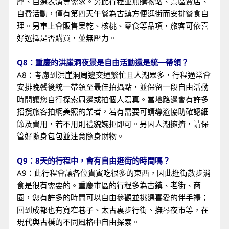
摩、自選表演等需求。另此行程並無購物站、景區賣店、
自費活動，僅有第四天午餐為古鎮方便逛街而安排餐食自
理。另車上會販售果乾、核桃、零食等品項，旅客可依喜
好選擇是否購買，並無壓力。
Q8：重慶的洪崖洞夜景是自由活動還是統一帶領？
A8：考慮到洪崖洞周邊交通繁忙且人潮眾多，行程通常會
安排晚餐後統一帶領至最佳拍攝點，並保留一段自由活動
時間讓您自行探索周邊或拍個人寫真。當地路邊會有許多
招攬旅客拍網美照的業者，若有需要可請導遊協助確認細
節及費用，若不用則禮貌婉拒即可。另因人潮擁擠，請保
管好隨身包包並注意隨身財物。
Q9：8天的行程中，會有自由逛街的時間嗎？
A9：此行程會讓各位貴賓吃很多的東西，因此逛街散步消
食是很有需要的。重慶市區的行程多為古鎮、老街、商
圈，您有許多的時間可以自由參觀並挑選喜愛的伴手禮；
回到成都也有寬窄巷子、太古裏步行街、撫琴夜市等，在
現代與古樸的不同風格中自由探索。