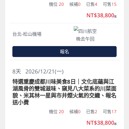
機位
20
候補
0
已售
4
可售
15
NT$38,800
起
四川航空
台北-松山機場
晚去午回
報名
8
天
2026/12/21(一)
特選重慶成都川味美食8日｜文化底蘊與江
湖風骨的雙城滋味、窺見八大菜系的川菜面
貌、米其林一星與市井煙火氣的交織、報名
送小費
機位
20
候補
0
已售
2
可售
17
NT$38,800
起