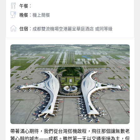
午餐
：
晚餐
：機上簡餐
住宿
：成都雙流機場空港麗呈華庭酒店 或同等級
帶著滿心期待，我們從台灣搭機啟程，飛往那個讓無數老
饕心醉的城市——成都。雖然第一天以交通銜接為主，但