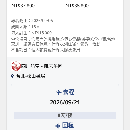
NT$37,800
NT$38,800
報名截止：2026/09/06
成團人數：15人
每人訂金：NT$15,000
包含項目：含國內外機場稅,含固定點機場接送,含小費,當地
交通、旅遊責任保險、行程表列住宿、餐食、活動
不含項目：個人花費或行程未提及費用
四川航空
晚去午回
台北-松山機場
去程
2026/09/21
8天7夜
回程