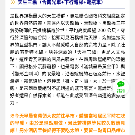
天生三橋（含觀光車+下行電梯+電瓶車）
是世界規模最大的天生橋群，更是聯合國教科文組織認定
的世界自然遺產。景區內以天龍橋、青龍橋、黑龍橋三座
氣勢磅礡的石拱橋稱奇於世，平均高度超過 200 公尺。穿
行於深邃的幽谷間，抬頭可見石橋橫跨天際，宛如連接天
界的巨型拱門，讓人不禁感嘆大自然的造物力量。除了壯
麗的喀斯特地貌，峽谷深處的「天福官驛」更是人文亮
點，這座青瓦灰牆的唐風古驛站，在四周懸崖絕壁的環抱
下，顯得格外沉靜肅穆，也是電影《滿城盡帶黃金甲》與
《變形金剛 4》的取景地。沿著蜿蜒的石板路前行，水聲
潺潺、霧氣繚繞，這種集「雄、奇、險、秀」於一體的景
觀，是來到重慶絕對不能錯過的感官饗宴。無論是攝影愛
諮詢
好者還是自然探索者，都能在此感受到深谷幽邃的震撼魅
力。
※今天早晨會帶領大家前往早市，體驗當地居民平時在吃
的早餐，由於是現點現做，因此若排隊等候較久敬請見
諒！另外酒店早餐記得不要吃太飽，要留一點胃口品嚐市