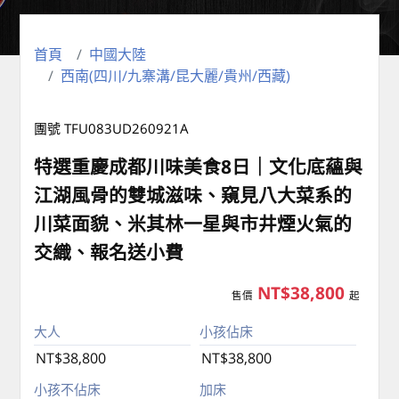
首頁
中國大陸
西南(四川/九寨溝/昆大麗/貴州/西藏)
團號 TFU083UD260921A
特選重慶成都川味美食8日｜文化底蘊與
江湖風骨的雙城滋味、窺見八大菜系的
川菜面貌、米其林一星與市井煙火氣的
交織、報名送小費
NT$38,800
售價
起
大人
小孩佔床
NT$38,800
NT$38,800
小孩不佔床
加床