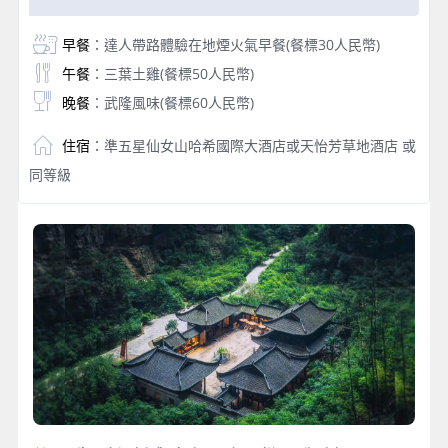
早餐
：達人帶路體驗在地煙火氣早餐(餐標30人民幣)
午餐
：三葉土雞(餐標50人民幣)
晚餐
：武隆風味(餐標60人民幣)
住宿
：準五星仙女山哈希國際大酒店或天怡芳草地酒店 或
同等級