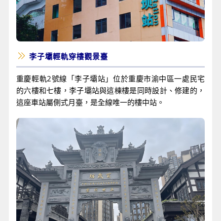
李子壩輕軌穿樓觀景臺
重慶輕軌2號線「李子壩站」位於重慶市渝中區一處民宅
的六樓和七樓，李子壩站與這棟樓是同時設計、修建的，
這座車站屬側式月臺，是全線唯一的樓中站。