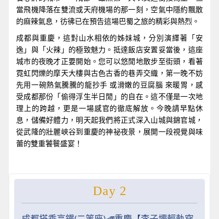
當飛機降落在雙流或天府機場的那一刻，空氣中隱約飄散
的麻辣氣息，彷彿已在預告這場巴蜀之旅的精彩與熱烈。
成都與重慶，這對山水相依的姊妹城，分別演繹著「安
逸」與「火辣」的極致魅力。抵達飯店安置妥當後，這座
城市的夜晚才正要開始。您可以悠閒地散步至街頭，看著
霓虹閃爍的摩天大樓與古色古香的巷弄交織，第一晚不妨
先用一碗熱氣騰騰的龍抄手 或滑嫩的豆腐腦 來暖胃，感
受成都那份「偷得浮生半日閒」的自在。這不僅是一次地
理上的跨越，更是一場感官的徹底解放。今晚請早點休
息，儲備好體力，明天起我們將正式深入山城與錦官城，
從武隆的壯麗峽谷到重慶的神祕夜景，展開一段視覺與味
蕾的雙重饕餮盛宴！
Day 2
成都搭乘高鐵(二等座)🚅重慶【李子壩輕軌穿