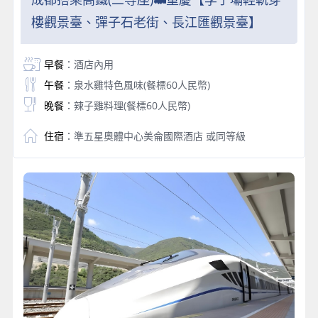
樓觀景臺、彈子石老街、長江匯觀景臺】
早餐
：酒店內用
午餐
：泉水雞特色風味(餐標60人民幣)
晚餐
：辣子雞料理(餐標60人民幣)
住宿
：準五星奧體中心美侖國際酒店 或同等級