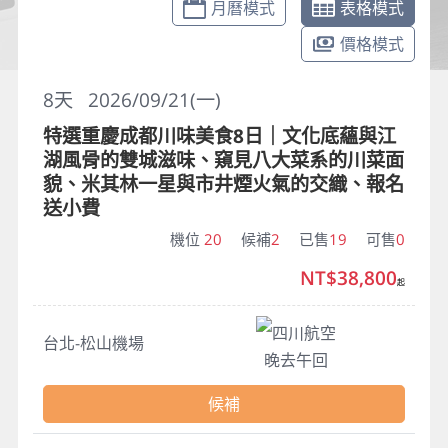
月曆模式
表格模式
價格模式
8
天
2026/09/21(一)
特選重慶成都川味美食8日｜文化底蘊與江
湖風骨的雙城滋味、窺見八大菜系的川菜面
貌、米其林一星與市井煙火氣的交織、報名
送小費
機位
20
候補
2
已售
19
可售
0
NT$38,800
起
四川航空
台北-松山機場
晚去午回
候補