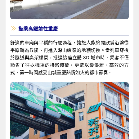
搭乘高鐵前往重慶
舒適的車廂與平穩的行駛過程，讓旅人能悠閒欣賞沿途從
平原轉為丘陵、再進入深山峻嶺的地貌切換。當列車穿梭
於隧道與高架橋間，抵達這座立體 8D 城市時，乘客不僅
節省了往返機場的接駁時間，更能以最優雅、高效的方
式，第一時間感受山城重慶熱情如火的都市節奏。