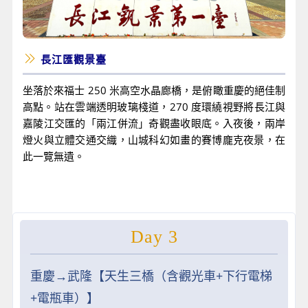
長江匯觀景臺
坐落於來福士 250 米高空水晶廊橋，是俯瞰重慶的絕佳制
高點。站在雲端透明玻璃棧道，270 度環繞視野將長江與
嘉陵江交匯的「兩江併流」奇觀盡收眼底。入夜後，兩岸
燈火與立體交通交織，山城科幻如畫的賽博龐克夜景，在
此一覽無遺。
Day 3
重慶→武隆【天生三橋（含觀光車+下行電梯
+電瓶車）】