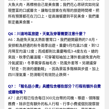
大魚大肉，再標榜自己是美食團；我們花心思研究如何呈
現豐富的口感層次，讓每位旅客在有限的旅遊時間裡，把
所有預算都花在刀口上，從高端餐廳到平民美食，我們重
新定義美食團。
Q6：川渝地區旅遊，天氣及穿著需要注意什麼？
A6：為避免天氣太熱影響胃口，我們避開最熱的7-8月，
安排較為舒適的秋冬兩季出遊。重慶9月均溫25度，到12
月降至均溫12度；而成都則比重慶略低3-4度左右。總的
來說，秋季仍屬溫暖，可穿著短袖加上薄外套(避免室內吹
冷氣感冒)，冬季需穿長袖毛衣、防風外套等。另建議穿
「好走、防滑的運動鞋」，因為景區多階梯與步道，加上
四川溼氣重，防滑鞋可有效防止跌倒。
Q7：「報名送小費」具體包含哪些部分？行程有額外自費
或購物嗎？
A7：此行程已包含每日300元台幣的司機、導遊、領隊服
務費，除非您有額外的私人行程、行李小費或個別按摩按