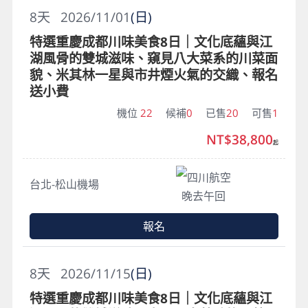
8
天
2026/11/01
(日)
特選重慶成都川味美食8日｜文化底蘊與江
湖風骨的雙城滋味、窺見八大菜系的川菜面
貌、米其林一星與市井煙火氣的交織、報名
送小費
機位
22
候補
0
已售
20
可售
1
NT$38,800
起
四川航空
台北-松山機場
晚去午回
報名
8
天
2026/11/15
(日)
特選重慶成都川味美食8日｜文化底蘊與江