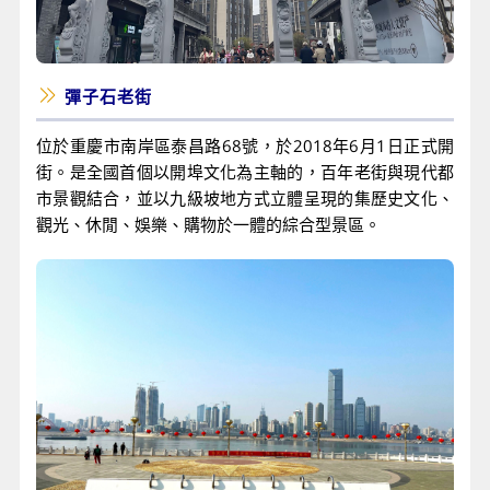
彈子石老街
位於重慶市南岸區泰昌路68號，於2018年6月1日正式開
街。是全國首個以開埠文化為主軸的，百年老街與現代都
市景觀結合，並以九級坡地方式立體呈現的集歷史文化、
觀光、休閒、娛樂、購物於一體的綜合型景區。