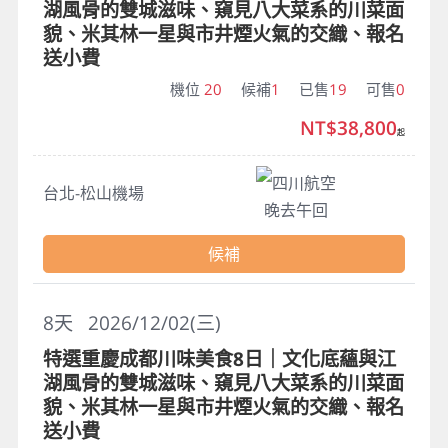
湖風骨的雙城滋味、窺見八大菜系的川菜面
貌、米其林一星與市井煙火氣的交織、報名
送小費
機位
20
候補
1
已售
19
可售
0
NT$38,800
起
四川航空
台北-松山機場
晚去午回
候補
8
天
2026/12/02(三)
特選重慶成都川味美食8日｜文化底蘊與江
湖風骨的雙城滋味、窺見八大菜系的川菜面
貌、米其林一星與市井煙火氣的交織、報名
送小費