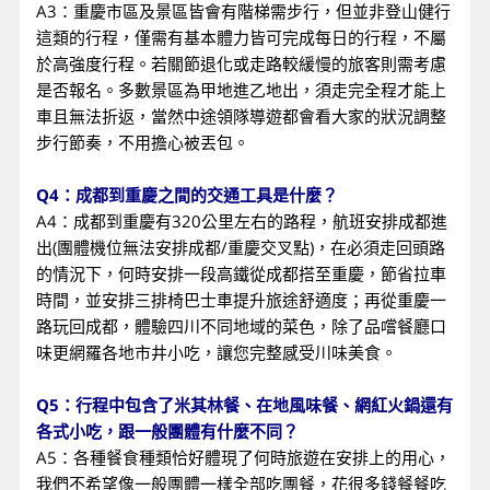
A3：重慶市區及景區皆會有階梯需步行，但並非登山健行
這類的行程，僅需有基本體力皆可完成每日的行程，不屬
於高強度行程。若關節退化或走路較緩慢的旅客則需考慮
是否報名。多數景區為甲地進乙地出，須走完全程才能上
車且無法折返，當然中途領隊導遊都會看大家的狀況調整
步行節奏，不用擔心被丟包。
Q4：成都到重慶之間的交通工具是什麼？
A4：成都到重慶有320公里左右的路程，航班安排成都進
出(團體機位無法安排成都/重慶交叉點)，在必須走回頭路
的情況下，何時安排一段高鐵從成都搭至重慶，節省拉車
時間，並安排三排椅巴士車提升旅途舒適度；再從重慶一
路玩回成都，體驗四川不同地域的菜色，除了品嚐餐廳口
味更網羅各地市井小吃，讓您完整感受川味美食。
Q5：行程中包含了米其林餐、在地風味餐、網紅火鍋還有
各式小吃，跟一般團體有什麼不同？
A5：各種餐食種類恰好體現了何時旅遊在安排上的用心，
我們不希望像一般團體一樣全部吃團餐，花很多錢餐餐吃