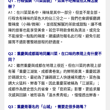
Q1：行程強調「川菜面貌」，如果不吃辣或怕太辣怎麼
辦？
A1：在川菜菜系中，辣味是其中一部分，但並不是全部。
行程含有辣味的菜色大約佔三分之一，我們也會請餐廳調
整辣度（小辣/微辣），並搭配解膩的茶飲或甜點，讓不嗜
辣的旅客也能享受美食。若您平時飲食較為清淡，或完全
不能接受一點點的辣度，建議請勿報名此行程，避免引起
腸胃不適影響整趟旅程的舒適度。
Q2：重慶與成都兩地同屬川菜，在口味的表現上有什麼不
同？
A2：雖然重慶與成都在地理上很近，但在川菜的表現上卻
有著「重慶江湖氣、成都書卷氣」的鮮明差異。重慶起源
於碼頭文化，最初為了讓碼頭工人快速補充體力，菜色強
調大火猛料、鮮香下飯，因此重慶菜被稱為「江湖菜」；
成都作為歷史悠久的省會，受「官府菜」影響，更追求層
次感與回韻，被形容為「溫水煮青蛙」，慢慢透出鮮香。
Q3：重慶是著名的「山城」，需要走很多路嗎？