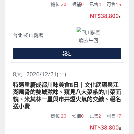
機位
20
候補
0
已售
4
可售
15
NT$38,800
起
四川航空
台北-松山機場
晚去午回
報名
8
天
2026/12/21(一)
特選重慶成都川味美食8日｜文化底蘊與江
湖風骨的雙城滋味、窺見八大菜系的川菜面
貌、米其林一星與市井煙火氣的交織、報名
送小費
機位
20
候補
0
已售
2
可售
17
NT$38,800
起