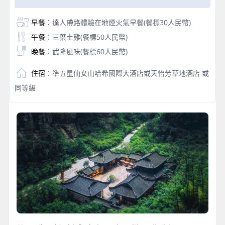
早餐
：達人帶路體驗在地煙火氣早餐(餐標30人民幣)
午餐
：三葉土雞(餐標50人民幣)
晚餐
：武隆風味(餐標60人民幣)
住宿
：準五星仙女山哈希國際大酒店或天怡芳草地酒店 或
同等級