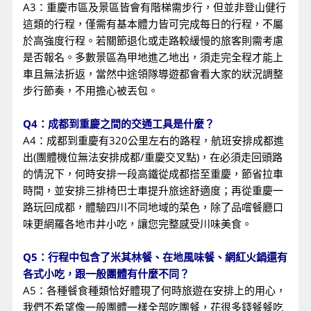
A3：重慶市區及景區皆會有階梯需步行，但並非登山健行
這類的行程，僅需有基本體力皆可完成每日的行程，不屬
於高強度行程。若關節退化或走路較緩慢的旅客則需考慮
是否報名。多數景區為甲地進乙地出，須走完全程才能上
車且無法折返，當然中途領隊導遊都會看大家的狀況調整
步行節奏，不用擔心被丟包。
Q4：成都到重慶之間的交通工具是什麼？
A4：成都到重慶有320公里左右的路程，航班安排成都進
出(團體機位無法安排成都/重慶交叉點)，在必須走回頭路
的情況下，何時安排一段高鐵從成都搭至重慶，節省拉車
時間，並安排三排椅巴士車提升旅途舒適度；再從重慶一
路玩回成都，體驗四川不同地域的菜色，除了品嚐餐廳口
味更網羅各地市井小吃，讓您完整感受川味美食。
Q5：行程中包含了米其林餐、在地風味餐、網紅火鍋還有
各式小吃，跟一般團體有什麼不同？
A5：各種餐食種類恰好體現了何時旅遊在安排上的用心，
我們不希望像一般團體一樣全部吃團餐，花很多錢餐餐吃