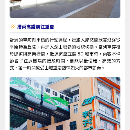
搭乘高鐵前往重慶
舒適的車廂與平穩的行駛過程，讓旅人能悠閒欣賞沿途從
平原轉為丘陵、再進入深山峻嶺的地貌切換。當列車穿梭
於隧道與高架橋間，抵達這座立體 8D 城市時，乘客不僅
節省了往返機場的接駁時間，更能以最優雅、高效的方
式，第一時間感受山城重慶熱情如火的都市節奏。