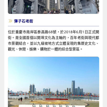
彈子石老街
位於重慶市南岸區泰昌路68號，於2018年6月1日正式開
街。是全國首個以開埠文化為主軸的，百年老街與現代都
市景觀結合，並以九級坡地方式立體呈現的集歷史文化、
觀光、休閒、娛樂、購物於一體的綜合型景區。