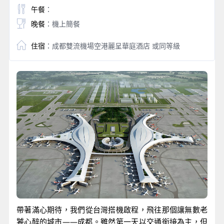
午餐
：
晚餐
：機上簡餐
住宿
：成都雙流機場空港麗呈華庭酒店 或同等級
帶著滿心期待，我們從台灣搭機啟程，飛往那個讓無數老
饕心醉的城市——成都。雖然第一天以交通銜接為主，但