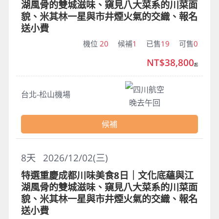
湖風骨的雙城滋味、窺見八大菜系的川菜面
貌、米其林一星與市井煙火氣的交織、報名
送小費
機位
20
候補
1
已售
19
可售
0
NT$38,800
起
四川航空
台北-松山機場
晚去午回
候補
8
天
2026/12/02(三)
特選重慶成都川味美食8日｜文化底蘊與江
湖風骨的雙城滋味、窺見八大菜系的川菜面
貌、米其林一星與市井煙火氣的交織、報名
送小費