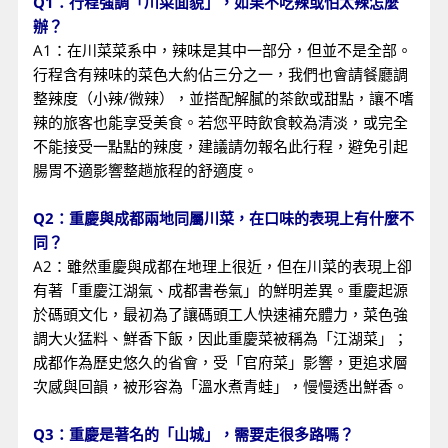
Q1：行程強調「川菜面貌」，如果不吃辣或怕太辣怎麼
辦？
A1：在川菜菜系中，辣味是其中一部分，但並不是全部。
行程含有辣味的菜色大約佔三分之一，我們也會請餐廳調
整辣度（小辣/微辣），並搭配解膩的茶飲或甜點，讓不嗜
辣的旅客也能享受美食。若您平時飲食較為清淡，或完全
不能接受一點點的辣度，建議請勿報名此行程，避免引起
腸胃不適影響整趟旅程的舒適度。
Q2：重慶與成都兩地同屬川菜，在口味的表現上有什麼不
同？
A2：雖然重慶與成都在地理上很近，但在川菜的表現上卻
有著「重慶江湖氣、成都書卷氣」的鮮明差異。重慶起源
於碼頭文化，最初為了讓碼頭工人快速補充體力，菜色強
調大火猛料、鮮香下飯，因此重慶菜被稱為「江湖菜」；
成都作為歷史悠久的省會，受「官府菜」影響，更追求層
次感與回韻，被形容為「溫水煮青蛙」，慢慢透出鮮香。
Q3：重慶是著名的「山城」，需要走很多路嗎？