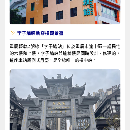
李子壩輕軌穿樓觀景臺
重慶輕軌2號線「李子壩站」位於重慶市渝中區一處民宅
的六樓和七樓，李子壩站與這棟樓是同時設計、修建的，
這座車站屬側式月臺，是全線唯一的樓中站。