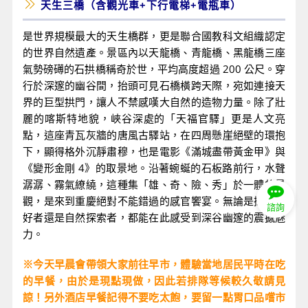
天生三橋（含觀光車+下行電梯+電瓶車）
是世界規模最大的天生橋群，更是聯合國教科文組織認定
的世界自然遺產。景區內以天龍橋、青龍橋、黑龍橋三座
氣勢磅礡的石拱橋稱奇於世，平均高度超過 200 公尺。穿
行於深邃的幽谷間，抬頭可見石橋橫跨天際，宛如連接天
界的巨型拱門，讓人不禁感嘆大自然的造物力量。除了壯
麗的喀斯特地貌，峽谷深處的「天福官驛」更是人文亮
點，這座青瓦灰牆的唐風古驛站，在四周懸崖絕壁的環抱
下，顯得格外沉靜肅穆，也是電影《滿城盡帶黃金甲》與
《變形金剛 4》的取景地。沿著蜿蜒的石板路前行，水聲
潺潺、霧氣繚繞，這種集「雄、奇、險、秀」於一體的景
觀，是來到重慶絕對不能錯過的感官饗宴。無論是攝影愛
諮詢
好者還是自然探索者，都能在此感受到深谷幽邃的震撼魅
力。
※今天早晨會帶領大家前往早市，體驗當地居民平時在吃
的早餐，由於是現點現做，因此若排隊等候較久敬請見
諒！另外酒店早餐記得不要吃太飽，要留一點胃口品嚐市