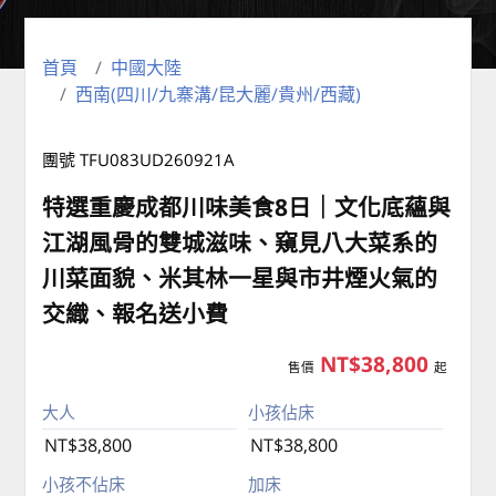
首頁
中國大陸
西南(四川/九寨溝/昆大麗/貴州/西藏)
團號 TFU083UD260921A
特選重慶成都川味美食8日｜文化底蘊與
江湖風骨的雙城滋味、窺見八大菜系的
川菜面貌、米其林一星與市井煙火氣的
交織、報名送小費
NT$38,800
售價
起
大人
小孩佔床
NT$38,800
NT$38,800
小孩不佔床
加床