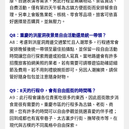
摩、自選表演等需求。另此行程並無購物站、景區賣店、
自費活動，僅有第四天午餐為古鎮方便逛街而安排餐食自
理。另車上會販售果乾、核桃、零食等品項，旅客可依喜
好選擇是否購買，並無壓力。
Q8：重慶的洪崖洞夜景是自由活動還是統一帶領？
A8：考慮到洪崖洞周邊交通繁忙且人潮眾多，行程通常會
安排晚餐後統一帶領至最佳拍攝點，並保留一段自由活動
時間讓您自行探索周邊或拍個人寫真。當地路邊會有許多
招攬旅客拍網美照的業者，若有需要可請導遊協助確認細
節及費用，若不用則禮貌婉拒即可。另因人潮擁擠，請保
管好隨身包包並注意隨身財物。
Q9：8天的行程中，會有自由逛街的時間嗎？
A9：此行程會讓各位貴賓吃很多的東西，因此逛街散步消
食是很有需要的。重慶市區的行程多為古鎮、老街、商
圈，您有許多的時間可以自由參觀並挑選喜愛的伴手禮；
回到成都也有寬窄巷子、太古裏步行街、撫琴夜市等，在
現代與古樸的不同風格中自由探索。