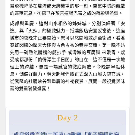
當飛機降落在雙流或天府機場的那一刻，空氣中隱約飄散
的麻辣氣息，彷彿已在預告這場巴蜀之旅的精彩與熱烈。
成都與重慶，這對山水相依的姊妹城，分別演繹著「安
逸」與「火辣」的極致魅力。抵達飯店安置妥當後，這座
城市的夜晚才正要開始。您可以悠閒地散步至街頭，看著
霓虹閃爍的摩天大樓與古色古香的巷弄交織，第一晚不妨
先用一碗熱氣騰騰的龍抄手 或滑嫩的豆腐腦 來暖胃，感
受成都那份「偷得浮生半日閒」的自在。這不僅是一次地
理上的跨越，更是一場感官的徹底解放。今晚請早點休
息，儲備好體力，明天起我們將正式深入山城與錦官城，
從武隆的壯麗峽谷到重慶的神祕夜景，展開一段視覺與味
蕾的雙重饕餮盛宴！
Day 2
成都搭乘高鐵(二等座)🚅重慶【李子壩輕軌穿