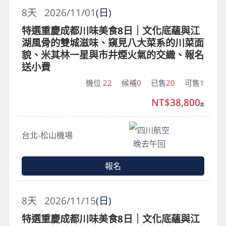
8
天
2026/11/01
(日)
特選重慶成都川味美食8日｜文化底蘊與江
湖風骨的雙城滋味、窺見八大菜系的川菜面
貌、米其林一星與市井煙火氣的交織、報名
送小費
機位
22
候補
0
已售
20
可售
1
NT$38,800
起
四川航空
台北-松山機場
晚去午回
報名
8
天
2026/11/15
(日)
特選重慶成都川味美食8日｜文化底蘊與江