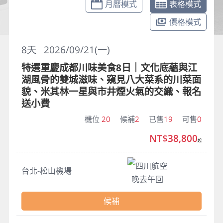
月曆模式
表格模式
價格模式
8
天
2026/09/21(一)
特選重慶成都川味美食8日｜文化底蘊與江
湖風骨的雙城滋味、窺見八大菜系的川菜面
貌、米其林一星與市井煙火氣的交織、報名
送小費
機位
20
候補
2
已售
19
可售
0
NT$38,800
起
四川航空
台北-松山機場
晚去午回
候補