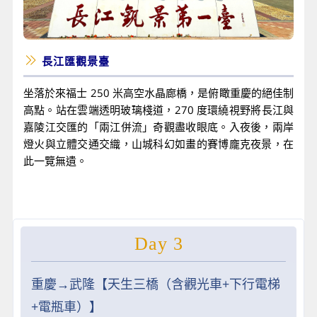
長江匯觀景臺
坐落於來福士 250 米高空水晶廊橋，是俯瞰重慶的絕佳制
高點。站在雲端透明玻璃棧道，270 度環繞視野將長江與
嘉陵江交匯的「兩江併流」奇觀盡收眼底。入夜後，兩岸
燈火與立體交通交織，山城科幻如畫的賽博龐克夜景，在
此一覽無遺。
Day 3
重慶→武隆【天生三橋（含觀光車+下行電梯
+電瓶車）】