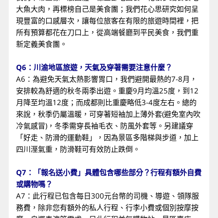
大魚大肉，再標榜自己是美食團；我們花心思研究如何呈
現豐富的口感層次，讓每位旅客在有限的旅遊時間裡，把
所有預算都花在刀口上，從高端餐廳到平民美食，我們重
新定義美食團。
Q6：川渝地區旅遊，天氣及穿著需要注意什麼？
A6：為避免天氣太熱影響胃口，我們避開最熱的7-8月，
安排較為舒適的秋冬兩季出遊。重慶9月均溫25度，到12
月降至均溫12度；而成都則比重慶略低3-4度左右。總的
來說，秋季仍屬溫暖，可穿著短袖加上薄外套(避免室內吹
冷氣感冒)，冬季需穿長袖毛衣、防風外套等。另建議穿
「好走、防滑的運動鞋」，因為景區多階梯與步道，加上
四川溼氣重，防滑鞋可有效防止跌倒。
Q7：「報名送小費」具體包含哪些部分？行程有額外自費
或購物嗎？
A7：此行程已包含每日300元台幣的司機、導遊、領隊服
務費，除非您有額外的私人行程、行李小費或個別按摩按