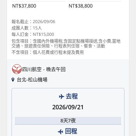
NT$37,800
NT$38,800
報名截止：2026/09/06
成團人數：15人
每人訂金：NT$15,000
包含項目：含國內外機場稅,含固定點機場接送,含小費,當地
交通、旅遊責任保險、行程表列住宿、餐食、活動
不含項目：個人花費或行程未提及費用
四川航空
晚去午回
台北-松山機場
去程
2026/09/21
8天7夜
回程