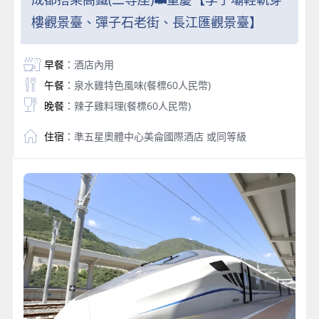
樓觀景臺、彈子石老街、長江匯觀景臺】
早餐
：酒店內用
午餐
：泉水雞特色風味(餐標60人民幣)
晚餐
：辣子雞料理(餐標60人民幣)
住宿
：準五星奧體中心美侖國際酒店 或同等級