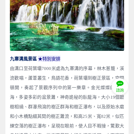
九寨溝風景區
★
特別安排
由溝口至荷葉壩7000米處為九寨溝的序幕，林木蔥籠，溪
流歡唱，蘆葦叢生，鳥語花香，荷葉壩到樹正景區，空間
頓開，奏起了景觀序列中的第一樂章。金光燦燦的火花
諮詢
海，多姿多彩的盆景灘，神奇詭秘的臥龍海，大小19個碧
樹相繞、群瀑飛瀉的樹正群海和樹正瀑布，以及原始水磨
和小木橋點綴其間的樹正灘流，和高25米、寬82米，似匹
練空落的樹正瀑布，呈現在眼前，使人目不暇接，驚歎大