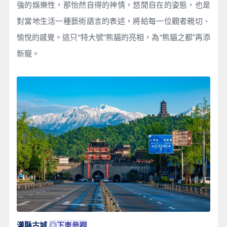
強的娛樂性，那怡然自得的神情，悠閒自在的姿態，也是
對當地生活一種藝術語言的表述，將給每一位觀者親切、
愉悅的感覺。這只“特大號”熊貓的亮相，為“熊貓之都”再添
新寵。
◎下車參觀
灌縣古城