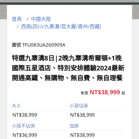
首頁
中國大陸
西南(四川/九寨溝/昆大麗/貴州/西藏)
團號 TFU083UA260909A
特選九寨溝8日|2晚九寨溝希爾頓+1晚
國際五星酒店、特別安排體驗2024最新
開通高鐵、無購物、無自費、無自理餐
NT$38,999
售價
起
大人
小孩佔床
NT$38,999
NT$38,999
小孩不佔床
加床
NT$36,999
NT$38,999