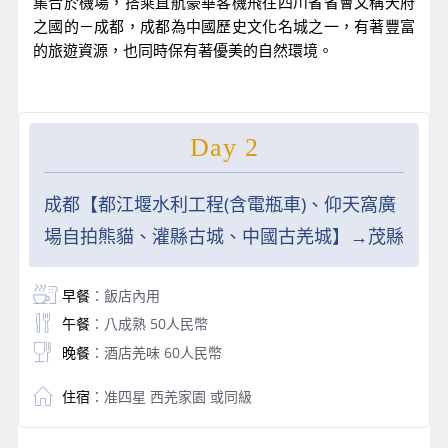
集合於機場，搭乘直航豪華客機飛往四川省省會又稱天府
之國的－成都，成都為中國歷史文化名城之一，有著豐富
的旅遊資源，也同時保有著優美的自然環境。
Day 2
成都【都江堰水利工程(含電瓶車)、仰天窩廣
場自拍熊貓、灌縣古城、中國古羌城】→茂縣
早餐
：飯店內用
午餐
：八成熟 50人民幣
晚餐
：酒店羌味 60人民幣
住宿
：准四星 西羌家園 或同級