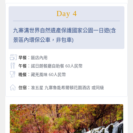
Day 4
九寨溝世界自然遺產保護國家公園一日遊(含
景區內環保公車，非包車)
早餐
：飯店內用
午餐
：諾日朗餐廳自助餐 60人民幣
晚餐
：藏羌風味 60人民幣
住宿
：准五星 九寨魯能希爾頓花園酒店 或同級