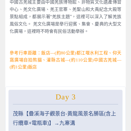
中國古羌城主要由中國羌族博物館、非物質文化遺產傳習
中心、羌文化廣場、羌王官寨、羌聖山和大禹紀念大殿等
景點組成，都展示著“羌族主題”，這裡可以深入了解羌族
風俗文化。 羌文化廣場是舉行迎賓、集會、慶典的大型文
化廣場，這裡時不時會有民俗活動舉辦。
參考行車距離：飯店—(約80公里)都江堰水利工程、仰天
窩廣場自拍熊貓、灌縣古城—(約110公里)中國古羌城—
(約1公里)飯店
Day 3
茂縣【疊溪海子觀景台-黃龍風景名勝區(含上
行纜車+電瓶車)】→九寨溝