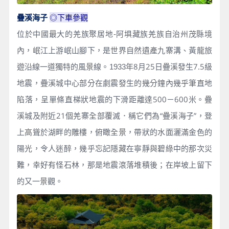
疊溪海子
◎
下車參觀
位於中國最大的羌族聚居地-阿埧藏族羌族自治州茂縣境
內，岷江上游岷山腳下，是世界自然遺產九寨溝、黃龍旅
年8月25日疊溪發生7.5級
遊沿線一道獨特的風景線。1933
地震，疊溪城中心部分在劇震發生的幾分鐘內幾乎筆直地
陷落，呈單條直梯狀地震的下滑距離達500－600米。疊
溪城及附近21個羌寨全部覆滅．稱它們為“疊溪海子”，登
上高聳於湖畔的雕樓，俯瞰全景，帶狀的水面灑滿金色的
陽光，令人迷醉，幾乎忘記隱藏在寧靜與碧綠中的那次災
難，幸好有怪石林，那是地震滾落堆積後；在岸坡上留下
的又一景觀。