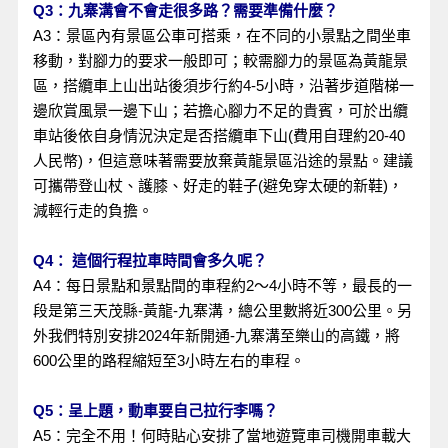
Q3：九寨溝會不會走很多路？需要準備什麼？
A3：景區內有景區公車可搭乘，在不同的小景點之間坐車
移動，對腳力的要求一般即可；較需腳力的景區為黃龍景
區，搭纜車上山出站後須步行約4-5小時，沿著步道階梯一
邊欣賞風景一邊下山；若擔心腳力不足的貴賓，可於出纜
車站後依自身情況決定是否搭纜車下山(費用自理約20-40
人民幣)，但這意味著需要放棄黃龍景區沿途的景點。建議
可攜帶登山杖、護膝、好走的鞋子(避免穿太硬的新鞋)，
減輕行走的負擔。
Q4： 這個行程拉車時間會多久呢？
A4：每日景點和景點間的車程約2～4小時不等，最長的一
段是第三天茂縣-黃龍-九寨溝，總公里數將近300公里。另
外我們特別安排2024年新開通-九寨溝至樂山的高鐵，將
600公里的路程縮短至3小時左右的車程。
Q5：呈上題，動車要自己拉行李嗎？
A5：完全不用！何時貼心安排了當地遊覽車司機開車載大