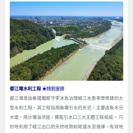
★特別安排
都江堰水利工程
都江堰是由秦國蜀郡守李冰為治理岷江水患率眾修建的大
型水利工程，其工程採用無壩引水的形式，主要由魚水分
水堤，飛沙堰溢洪道，寶瓶引水口三大主體工程組成。 巧
妙地利用了岷江出口的天然地勢和彎道水流規律，有效地