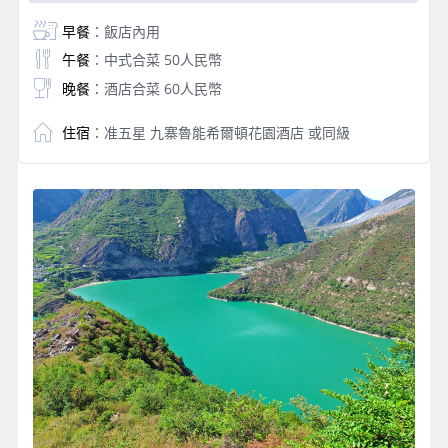
早餐
：飯店內用
午餐
：中式合菜 50人民幣
晚餐
：酒店合菜 60人民幣
住宿
：准五星 九寨魯能希爾頓花園酒店 或同級