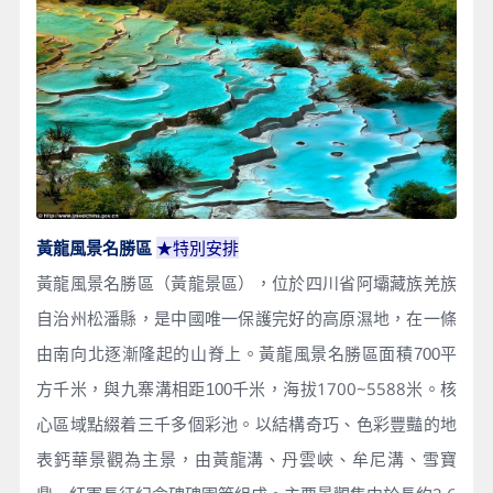
黃龍風景名勝區
★
特別安排
黃龍風景名勝區（黃龍景區），位於四川省阿壩藏族羌族
自治州松潘縣，是中國唯一保護完好的高原濕地，在一條
由南向北逐漸隆起的山脊上。黃龍風景名勝區面積700平
千米，海拔1700~5588米。核
方千米，與九寨溝相距100
心區域點綴着三千多個彩池。以結構奇巧、色彩豐豔的地
表鈣華景觀為主景，由黃龍溝、丹雲峽、牟尼溝、雪寶