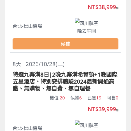
NT$38,999
起
四川航空
台北-松山機場
晚去午回
候補
8
天
2026/10/28(三)
特選九寨溝8日|2晚九寨溝希爾頓+1晚國際
五星酒店、特別安排體驗2024最新開通高
鐵、無購物、無自費、無自理餐
機位
20
候補
6
已售
19
可售
0
NT$39,999
起
四川航空
台北-松山機場