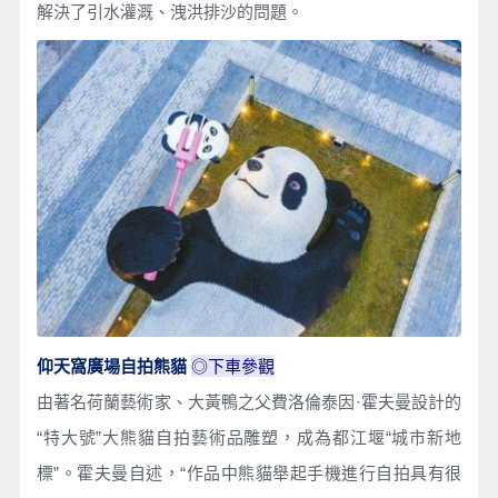
解決了引水灌溉、洩洪排沙的問題。
◎下車參觀
仰天窩廣場自拍熊貓
由著名荷蘭藝術家、大黃鴨之父費洛倫泰因·霍夫曼設計的
“特大號”大熊貓自拍藝術品雕塑，成為都江堰“城市新地
標”。霍夫曼自述，“作品中熊貓舉起手機進行自拍具有很