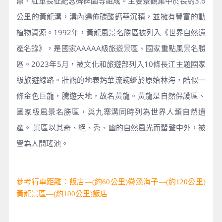
鼎、紅軍長征紀念碑碑園等組成。主要景觀集中於長約3.6
公里的黃龍溝，溝內遍佈碳酸鈣華沉積，並擁有豐富的動
植物資源。1992年，黃龍風景名勝區被列入《世界自然遺
產名錄》，是國家AAAAA級旅遊景區、國家重點風景名勝
區。2023年5月，被文化和旅遊部列入10條長江主題國家
級旅遊線路。壯觀的地表鈣華流蜿蜒於原始林海，酷似一
條金色巨龍，騰遊天地，故名黃龍。黃龍是自然保護區、
國家級風景名勝區，與九寨溝同時列為世界人類自然遺
產。 景區以其奇、絕、秀、幽的自然風光而蜚聲中外，被
譽為人間瑤池。
參考行車距離：飯店—(約60公里)疊溪海子—(約120公里)
黃龍景區—(約100公里)飯店