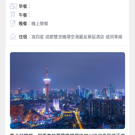
早餐
：
午餐
：
晚餐
：機上簡餐
住宿
：准四星 成都雙流機場空港麗呈華庭酒店 或同等級