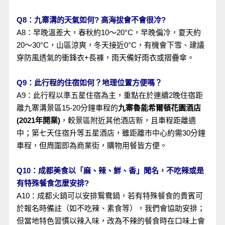
Q8：九寨溝的天氣如何? 高海拔會不會很冷?
A8：
早晚溫差大，春秋約10～20°C，早晚偏冷，夏天約
20～30°C，山區涼爽，冬天接近0°C，有機會下雪、建議
穿防風透氣的衝鋒衣+長褲，雨天備好雨衣或摺疊傘。
Q9：此行程的住宿如何？地理位置方便嗎？
A9：此行程以準五星住宿為主，重點在於連續2晚住宿距
離九寨溝景區15-20分鐘車程的
九寨魯能希爾頓花園酒店
(2021年開業)
，較景區附近其他酒店新，且車程距離適
中；第七天住宿升等五星酒店，雖距離市中心約需30分鐘
車程，但周圍即為商業街，購物用餐皆方便。
Q10：成都美食以「麻、辣、鮮、香」聞名，不吃辣或是
有特殊餐食怎麼安排?
A10：成都火鍋可以安排鴛鴦鍋，若有特殊餐食的貴賓可
於報名時備註（如不吃辣、素食等），我們會協助安排；
但當地特色習慣以辣入味，改為不辣的餐食時在口味上會