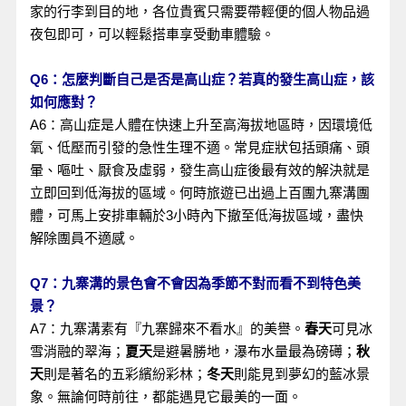
家的行李到目的地，各位貴賓只需要帶輕便的個人物品過
夜包即可，可以輕鬆搭車享受動車體驗。
Q6：怎麼判斷自己是否是高山症？若真的發生高山症，該
如何應對？
A6：高山症是人體在快速上升至高海拔地區時，因環境低
氧、低壓而引發的急性生理不適。常見症狀包括頭痛、頭
暈、嘔吐、厭食及虛弱，發生高山症後最有效的解決就是
立即回到低海拔的區域。何時旅遊已出過上百團九寨溝團
體，可馬上安排車輛於3小時內下撤至低海拔區域，盡快
解除團員不適感。
Q7：九寨溝的景色會不會因為季節不對而看不到特色美
景？
A7：九寨溝素有『九寨歸來不看水』的美譽。
春天
可見冰
雪消融的翠海；
夏天
是避暑勝地，瀑布水量最為磅礡；
秋
天
則是著名的五彩繽紛彩林；
冬天
則能見到夢幻的藍冰景
象。無論何時前往，都能遇見它最美的一面。