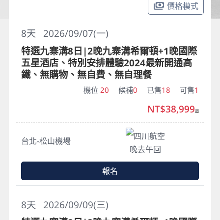
價格模式
8
天
2026/09/07(一)
特選九寨溝8日|2晚九寨溝希爾頓+1晚國際
五星酒店、特別安排體驗2024最新開通高
鐵、無購物、無自費、無自理餐
機位
20
候補
0
已售
18
可售
1
NT$38,999
起
四川航空
台北-松山機場
晚去午回
報名
8
天
2026/09/09(三)