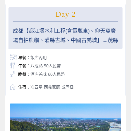
Day 2
成都【都江堰水利工程(含電瓶車)、仰天窩廣
場自拍熊貓、灌縣古城、中國古羌城】→茂縣
早餐
：飯店內用
午餐
：八成熟 50人民幣
晚餐
：酒店羌味 60人民幣
住宿
：准四星 西羌家園 或同級