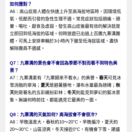
如何應對？
A6：高山症是人體在快速上升至高海拔地區時，因環境低
氧、低壓而引發的急性生理不適。常見症狀包括頭痛、頭
暈、嘔吐、厭食及虛弱，發生高山症後最有效的解決就是
立即回到低海拔的區域。何時旅遊已出過上百團九寨溝團
體，可馬上安排車輛於3小時內下撤至低海拔區域，盡快
解除團員不適感。
Q7：九寨溝的景色會不會因為季節不對而看不到特色美
景？
A7：九寨溝素有『九寨歸來不看水』的美譽。
春天
可見冰
雪消融的翠海；
夏天
是避暑勝地，瀑布水量最為磅礡；
秋
天
則是著名的五彩繽紛彩林；
冬天
則能見到夢幻的藍冰景
象。無論何時前往，都能遇見它最美的一面。
Q8：九寨溝的天氣如何? 高海拔會不會很冷?
A8：
早晚溫差大，春秋約10～20°C，早晚偏冷，夏天約
20～30°C，山區涼爽，冬天接近0°C，有機會下雪、建議