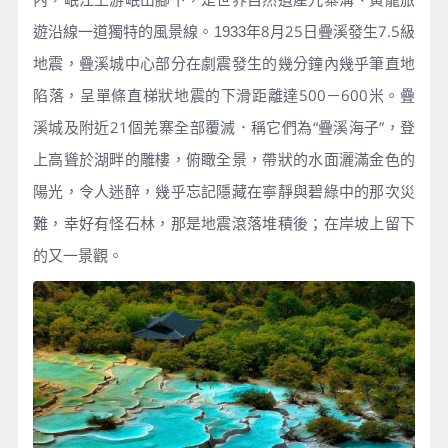
年8月25日疊溪發生7.5級
遊沿線一道獨特的風景線。1933
地震，疊溪城中心部分在劇震發生的幾分鐘內幾乎筆直地
陷落，呈單條直梯狀地震的下滑距離達500－600米。疊
溪城及附近21個羌寨全部覆滅．稱它們為“疊溪海子”，登
上高聳於湖畔的雕樓，俯瞰全景，帶狀的水面灑滿金色的
陽光，令人迷醉，幾乎忘記隱藏在寧靜與碧綠中的那次災
難，幸好有怪石林，那是地震滾落堆積後；在岸坡上留下
的又一景觀。