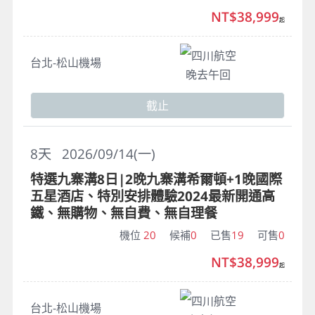
NT$38,999
起
四川航空
台北-松山機場
晚去午回
截止
8
天
2026/09/14(一)
特選九寨溝8日|2晚九寨溝希爾頓+1晚國際
五星酒店、特別安排體驗2024最新開通高
鐵、無購物、無自費、無自理餐
機位
20
候補
0
已售
19
可售
0
NT$38,999
起
四川航空
台北-松山機場