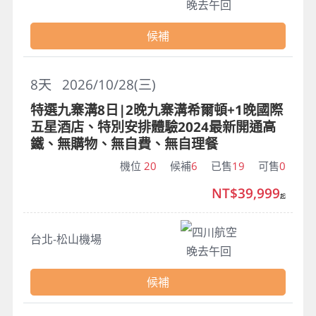
晚去午回
候補
8
天
2026/10/28(三)
特選九寨溝8日|2晚九寨溝希爾頓+1晚國際
五星酒店、特別安排體驗2024最新開通高
鐵、無購物、無自費、無自理餐
機位
20
候補
6
已售
19
可售
0
NT$39,999
起
四川航空
台北-松山機場
晚去午回
候補