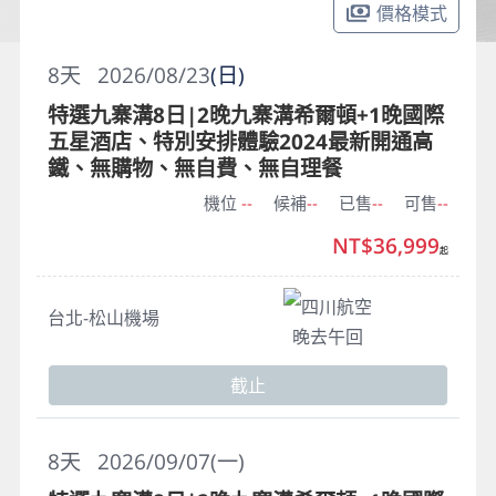
價格模式
8
天
2026/08/23
(日)
特選九寨溝8日|2晚九寨溝希爾頓+1晚國際
五星酒店、特別安排體驗2024最新開通高
鐵、無購物、無自費、無自理餐
機位
--
候補
--
已售
--
可售
--
NT$36,999
起
四川航空
台北-松山機場
晚去午回
截止
8
天
2026/09/07(一)