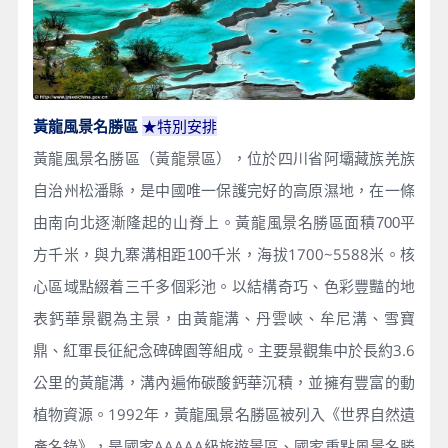
黃龍風景名勝區
★
特別安排
黃龍風景名勝區（黃龍景區），位於四川省阿壩藏族羌族
自治州松潘縣，是中國唯一保護完好的高原濕地，在一條
由南向北逐漸隆起的山脊上。黃龍風景名勝區面積700平
千米，海拔1700~5588米。核
方千米，與九寨溝相距100
心區域點綴着三千多個彩池。以結構奇巧、色彩豐豔的地
表鈣華景觀為主景，由黃龍溝、丹雲峽、牟尼溝、雪寶
鼎、紅軍長征紀念碑碑園等組成。主要景觀集中於長約3.6
公里的黃龍溝，溝內遍佈碳酸鈣華沉積，並擁有豐富的動
植物資源。1992年，黃龍風景名勝區被列入《世界自然遺
產名錄》，是國家AAAAA級旅遊景區、國家重點風景名勝