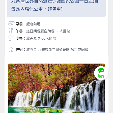
九寨溝世界自然遺產保護國家公園一日遊(含
景區內環保公車，非包車)
早餐
：飯店內用
午餐
：諾日朗餐廳自助餐 60人民幣
晚餐
：藏羌風味 60人民幣
住宿
：准五星 九寨魯能希爾頓花園酒店 或同級
諮詢