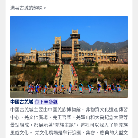
滿著古城的韻味。
◎下車參觀
中國古羌城
中國古羌城主要由中國羌族博物館、非物質文化遺產傳習
中心、羌文化廣場、羌王官寨、羌聖山和大禹紀念大殿等
景點組成，都展示著“羌族主題”，這裡可以深入了解羌族
風俗文化。 羌文化廣場是舉行迎賓、集會、慶典的大型文