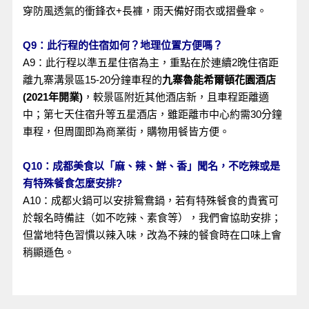
穿防風透氣的衝鋒衣+長褲，雨天備好雨衣或摺疊傘。
Q9：此行程的住宿如何？地理位置方便嗎？
A9：此行程以準五星住宿為主，重點在於連續2晚住宿距
離九寨溝景區15-20分鐘車程的
九寨魯能希爾頓花園酒店
(2021年開業)
，較景區附近其他酒店新，且車程距離適
中；第七天住宿升等五星酒店，雖距離市中心約需30分鐘
車程，但周圍即為商業街，購物用餐皆方便。
Q10：成都美食以「麻、辣、鮮、香」聞名，不吃辣或是
有特殊餐食怎麼安排?
A10：成都火鍋可以安排鴛鴦鍋，若有特殊餐食的貴賓可
於報名時備註（如不吃辣、素食等），我們會協助安排；
但當地特色習慣以辣入味，改為不辣的餐食時在口味上會
稍顯遜色。