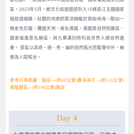
區。2023年5月，被文化和旅遊部列入10條長江主題國家
級旅遊線路。壯觀的地表鈣華流蜿蜒於原始林海，酷似一
條金色巨龍，騰遊天地，故名黃龍。黃龍是自然保護區、
國家級風景名勝區，與九寨溝同時列為世界人類自然遺
產。 景區以其奇、絕、秀、幽的自然風光而蜚聲中外，被
譽為人間瑤池。
參考行車距離：飯店—(約60公里)疊溪海子—(約120公里)
黃龍景區—(約100公里)飯店
Day 4