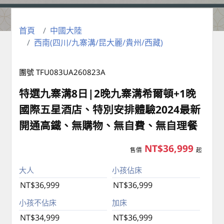
首頁
中國大陸
西南(四川/九寨溝/昆大麗/貴州/西藏)
團號 TFU083UA260823A
特選九寨溝8日|2晚九寨溝希爾頓+1晚
國際五星酒店、特別安排體驗2024最新
開通高鐵、無購物、無自費、無自理餐
NT$36,999
售價
起
大人
小孩佔床
NT$36,999
NT$36,999
小孩不佔床
加床
NT$34,999
NT$36,999