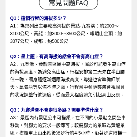
Q1：這個行程的海拔多少？
A1：為您列出主要較高海拔的景點-九寨溝：約2000～
3100公尺、黃龍：約3000～3500公尺、峨嵋山金頂：約
3077公尺、成都：約500公尺
Q2：呈上題，有高海拔的話會不會有高山症？
A2：九寨溝、黃龍景區屬中高海拔，屬於可能發生高山症
的海拔高度。為避免高山症，行程安排第二天先在半山腰
住一晚，讓身體逐漸適應海拔高度，導遊也會準備紅景
天、氧氣瓶等以備不時之需。行程當中領隊導遊會視團員
的狀況調整行進速度，從而最大程度避免引起高山反應。
Q3：九寨溝會不會走很多路？需要準備什麼？
A3：景區內有景區公車可搭乘，在不同的小景點之間坐車
移動，對腳力的要求一般即可；較需腳力的景區為黃龍景
區，搭纜車上山出站後須步行約4-5小時，沿著步道階梯一