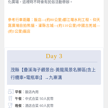
化廣場，這裡時不時會有民俗活動舉辦。
參考行車距離：飯店—(約80公里)都江堰水利工程、仰天
窩廣場自拍熊貓、灌縣古城—(約110公里)中國古羌城—
(約1公里)飯店
Day 3
茂縣【疊溪海子觀景台-黃龍風景名勝區(含上
行纜車+電瓶車)】→九寨溝
早餐
：飯店內用
午餐
：中式合菜 50人民幣
晚餐
：酒店合菜 60人民幣