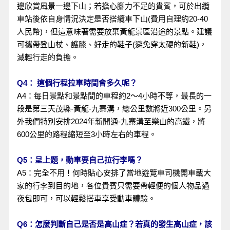
邊欣賞風景一邊下山；若擔心腳力不足的貴賓，可於出纜
車站後依自身情況決定是否搭纜車下山(費用自理約20-40
人民幣)，但這意味著需要放棄黃龍景區沿途的景點。建議
可攜帶登山杖、護膝、好走的鞋子(避免穿太硬的新鞋)，
減輕行走的負擔。
Q4： 這個行程拉車時間會多久呢？
A4：每日景點和景點間的車程約2～4小時不等，最長的一
段是第三天茂縣-黃龍-九寨溝，總公里數將近300公里。另
外我們特別安排2024年新開通-九寨溝至樂山的高鐵，將
600公里的路程縮短至3小時左右的車程。
Q5：呈上題，動車要自己拉行李嗎？
A5：完全不用！何時貼心安排了當地遊覽車司機開車載大
家的行李到目的地，各位貴賓只需要帶輕便的個人物品過
夜包即可，可以輕鬆搭車享受動車體驗。
Q6：怎麼判斷自己是否是高山症？若真的發生高山症，該