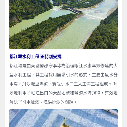
★特別安排
都江堰水利工程
都江堰是由秦國蜀郡守李冰為治理岷江水患率眾修建的大
型水利工程，其工程採用無壩引水的形式，主要由魚水分
水堤，飛沙堰溢洪道，寶瓶引水口三大主體工程組成。 巧
妙地利用了岷江出口的天然地勢和彎道水流規律，有效地
解決了引水灌溉、洩洪排沙的問題。