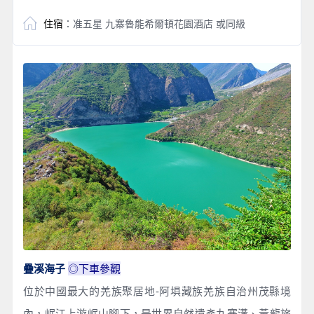
住宿
：准五星 九寨魯能希爾頓花園酒店 或同級
疊溪海子
◎
下車參觀
位於中國最大的羌族聚居地-阿埧藏族羌族自治州茂縣境
內，岷江上游岷山腳下，是世界自然遺產九寨溝、黃龍旅