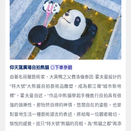
◎下車參觀
仰天窩廣場自拍熊貓
由著名荷蘭藝術家、大黃鴨之父費洛倫泰因·霍夫曼設計的
“特大號”大熊貓自拍藝術品雕塑，成為都江堰“城市新地
標”。霍夫曼自述，“作品中熊貓舉起手機進行自拍具有很
強的娛樂性，那怡然自得的神情，悠閒自在的姿態，也是
對當地生活一種藝術語言的表述，將給每一位觀者親切、
愉悅的感覺。這只“特大號”熊貓的亮相，為“熊貓之都”再添