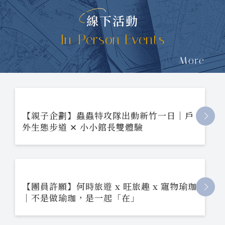
線下活動
In-Person Events
More
【親子企劃】蟲蟲特攻隊出動新竹一日｜戶
外生態步道 ✕ 小小館長雙體驗
【團員許願】何時旅遊 x 旺旅趣 x 寵物瑜珈
｜不是做瑜珈，是一起「在」