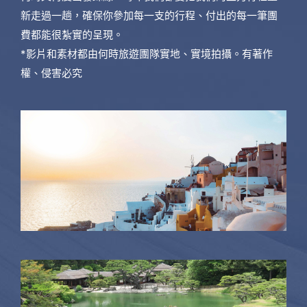
新走過一趟，確保你參加每一支的行程、付出的每一筆團
費都能很紮實的呈現。
*影片和素材都由何時旅遊團隊實地、實境拍攝。有著作
權、侵害必究