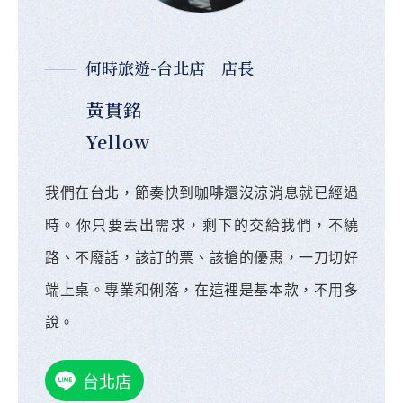
何時旅遊-台北店 店長
黃貫銘
Yellow
我們在台北，節奏快到咖啡還沒涼消息就已經過
時。你只要丟出需求，剩下的交給我們，不繞
路、不廢話，該訂的票、該搶的優惠，一刀切好
端上桌。專業和俐落，在這裡是基本款，不用多
說。
台北店