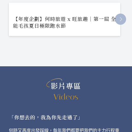
【年度企劃】何時旅遊 x 旺旅趣｜第一屆 全
能毛孩夏日極限跑水節
影片專區
Videos
「你想去的，我為你先走過了」
何時又再度出發踩線，每年我們都要把我們的主力行程重