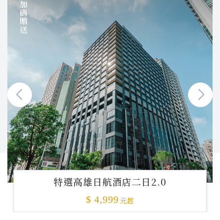
加碼贈送
特選高雄日航酒店二日2.0
$ 4,999
元起