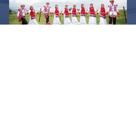
昆大麗旅拍
何時旅行社有限公司
品保 北2756 負責人：許采原
聯絡信箱：shallwegotravel2@gmail.com
台北店