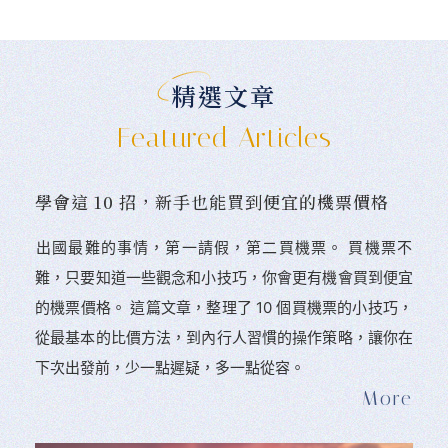
精選文章
Featured Articles
學會這 10 招，新手也能買到便宜的機票價格
󠀠出國最難的事情，第一請假，第二買機票。 󠀠買機票不
難，只要知道一些觀念和小技巧，你會更有機會買到便宜
的機票價格。 這篇文章，整理了 10 個買機票的小技巧，
從最基本的比價方法，到內行人習慣的操作策略，讓你在
下次出發前，少一點遲疑，多一點從容。