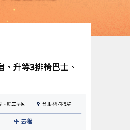
宿、升等3排椅巴士、
空
晚去早回
台北-桃園機場
去程