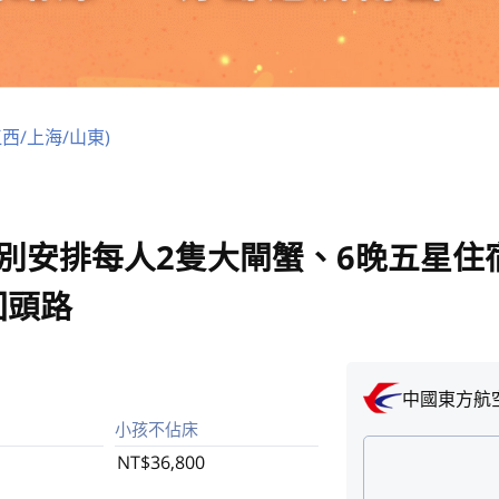
西/上海/山東)
別安排每人2隻大閘蟹、6晚五星住
回頭路
中國東方航
小孩不佔床
NT$36,800