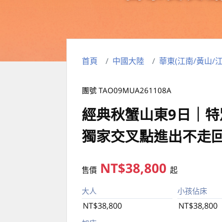
首頁
中國大陸
華東(江南/黃山/江
團號 TAO09MUA261108A
經典秋蟹山東9日｜特
獨家交叉點進出不走
NT$38,800
售價
起
大人
小孩佔床
NT$38,800
NT$38,800