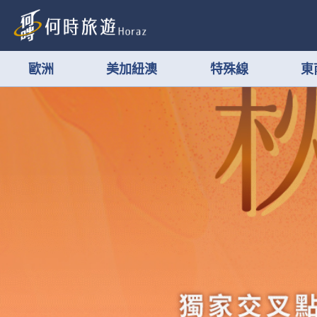
歐洲
美加紐澳
特殊線
東