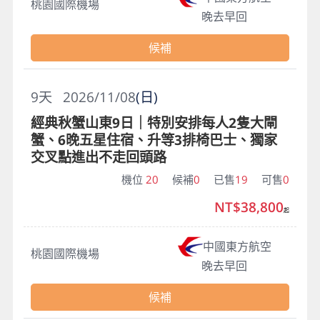
桃園國際機場
晚去早回
候補
9
天
2026/11/08
(日)
經典秋蟹山東9日｜特別安排每人2隻大閘
蟹、6晚五星住宿、升等3排椅巴士、獨家
交叉點進出不走回頭路
機位
20
候補
0
已售
19
可售
0
NT$38,800
起
中國東方航空
桃園國際機場
晚去早回
候補