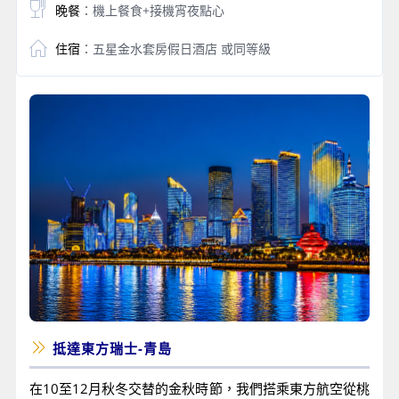
晚餐
：機上餐食+接機宵夜點心
住宿
：五星金水套房假日酒店 或同等級
抵達東方瑞士-青島
在10至12月秋冬交替的金秋時節，我們搭乘東方航空從桃