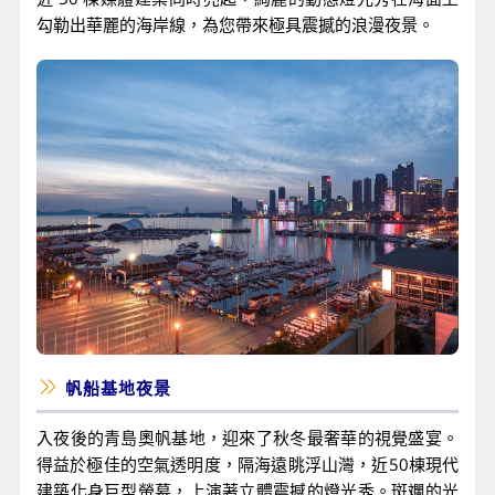
勾勒出華麗的海岸線，為您帶來極具震撼的浪漫夜景。
帆船基地夜景
入夜後的青島奧帆基地，迎來了秋冬最奢華的視覺盛宴。
得益於極佳的空氣透明度，隔海遠眺浮山灣，近50棟現代
建築化身巨型螢幕，上演著立體震撼的燈光秀。斑斕的光