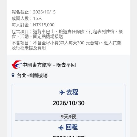
報名截止：2026/10/15
成團人數：15人
每人訂金：NT$15,000
包含項目：遊覽車巴士、旅遊責任保險、行程表列住宿、餐
食、活動、固定點機場接送
不含項目：不含全程小費(每人每天300 元台幣)、個人花費
及行程未提及費用
中國東方航空
晚去早回
台北-桃園機場
去程
2026/10/30
9天8夜
回程