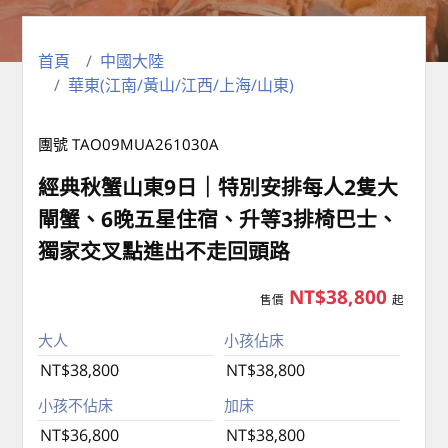
首頁
中國大陸
華東(江南/黃山/江西/上海/山東)
團號 TAO09MUA261030A
經典秋蟹山東9日｜特別安排每人2隻大
閘蟹、6晚五星住宿、升等3排椅巴士、
獨家交叉點進出不走回頭路
NT$38,800
售價
起
大人
小孩佔床
NT$38,800
NT$38,800
小孩不佔床
加床
NT$36,800
NT$38,800