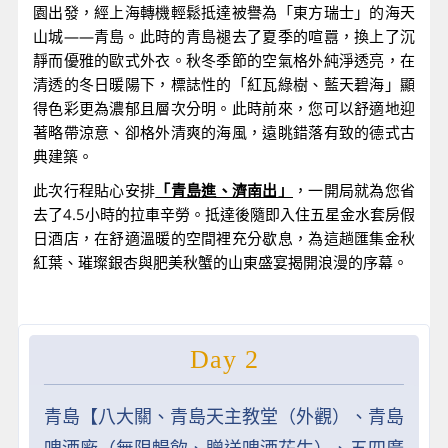
園出發，經上海轉機輕鬆抵達被譽為「東方瑞士」的海天
山城——青島。此時的青島褪去了夏季的喧囂，換上了沉
靜而優雅的歐式外衣。秋冬季節的空氣格外純淨透亮，在
清透的冬日暖陽下，標誌性的「紅瓦綠樹、藍天碧海」顯
得色彩更為濃郁且層次分明。此時前來，您可以舒適地迎
著略帶涼意、卻格外清爽的海風，遠眺錯落有致的德式古
典建築。
此次行程貼心安排
「青島進、濟南出」
，一開局就為您省
去了4.5小時的拉車辛勞。抵達後隨即入住五星金水套房假
日酒店，在舒適溫暖的空間裡充分歇息，為這趟匯集金秋
紅葉、璀璨銀杏與肥美秋蟹的山東盛宴揭開浪漫的序幕。
Day 2
青島【八大關、青島天主教堂（外觀）、青島
啤酒廠（無限暢飲、贈送啤酒花生）、五四廣