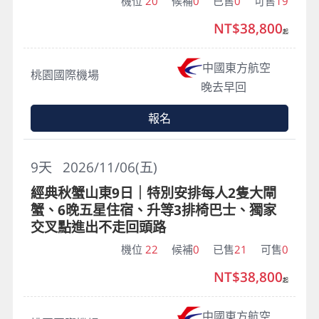
機位
20
候補
0
已售
0
可售
19
NT$38,800
起
中國東方航空
桃園國際機場
晚去早回
報名
9
天
2026/11/06(五)
經典秋蟹山東9日｜特別安排每人2隻大閘
蟹、6晚五星住宿、升等3排椅巴士、獨家
交叉點進出不走回頭路
機位
22
候補
0
已售
21
可售
0
NT$38,800
起
中國東方航空