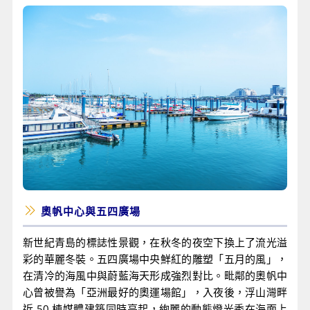
奧帆中心與五四廣場
新世紀青島的標誌性景觀，在秋冬的夜空下換上了流光溢
彩的華麗冬裝。五四廣場中央鮮紅的雕塑「五月的風」，
在清冷的海風中與蔚藍海天形成強烈對比。毗鄰的奧帆中
心曾被譽為「亞洲最好的奧運場館」，入夜後，浮山灣畔
近 50 棟媒體建築同時亮起，絢麗的動態燈光秀在海面上