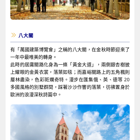
八大關
有「萬國建築博覽會」之稱的八大關，在金秋時節迎來了
一年中最唯美的轉身。
此時的居庸關路化身為一條「黃金大道」，兩側銀杏樹披
上耀眼的金黃衣裳，落葉如毯；而嘉峪關路上的五角楓則
層林盡染，色彩斑斕奇特。漫步在匯集俄、英、德等 20
多國風格的別墅群間，踩著沙沙作響的落葉，彷彿置身於
歐洲的浪漫深秋詩篇中。