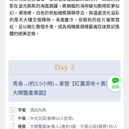
影在波光粼粼的海面跳躍，將蜿蜒的海岸線勾勒得如夢似
幻。港灣裡，白色的帆船檣桅靜靜停泊，與遠處流光溢彩
的摩天大樓交相輝映。海風雖冷，但眼前的這片璀璨霓
虹，足以融化整個冬夜，成為相機鏡頭裡最瘋狂抹煞記憶
體的絕美定格。
Day 3
青島→(約3.5小時)→東營【紅灘濕地＋黃河口
諮詢
大閘蟹產業園】
早餐
：酒店內用
午餐
：中式合菜(餐標60人民幣)
晚餐
：大閘蟹風味(每人2隻約3兩，不限公母)(餐標180人