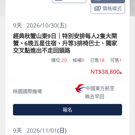
價格模式
9
天
2026/10/30(五)
經典秋蟹山東9日｜特別安排每人2隻大閘
蟹、6晚五星住宿、升等3排椅巴士、獨家
交叉點進出不走回頭路
機位
20
候補
0
已售
18
可售
1
NT$38,800
起
中國東方航空
桃園國際機場
晚去早回
報名
9
天
2026/11/01
(日)