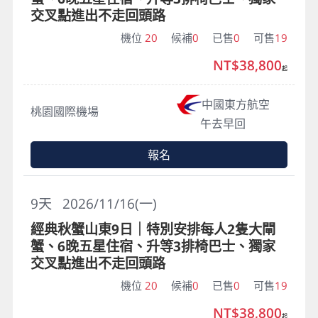
交叉點進出不走回頭路
機位
20
候補
0
已售
0
可售
19
NT$38,800
起
中國東方航空
桃園國際機場
午去早回
報名
9
天
2026/11/16(一)
經典秋蟹山東9日｜特別安排每人2隻大閘
蟹、6晚五星住宿、升等3排椅巴士、獨家
交叉點進出不走回頭路
機位
20
候補
0
已售
0
可售
19
NT$38,800
起