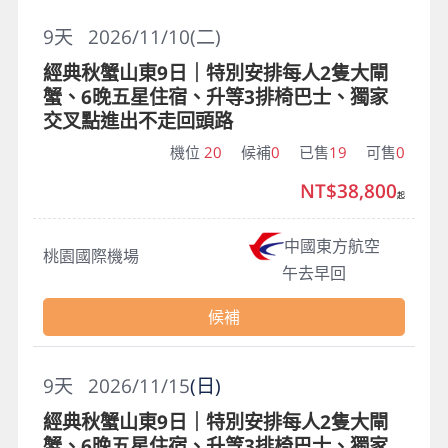
9
天
2026/11/10(二)
經典秋蟹山東9日｜特別安排每人2隻大閘
蟹、6晚五星住宿、升等3排椅巴士、獨家
交叉點進出不走回頭路
機位
20
候補
0
已售
19
可售
0
NT$38,800
起
中國東方航空
桃園國際機場
午去早回
候補
9
天
2026/11/15
(日)
經典秋蟹山東9日｜特別安排每人2隻大閘
蟹、6晚五星住宿、升等3排椅巴士、獨家