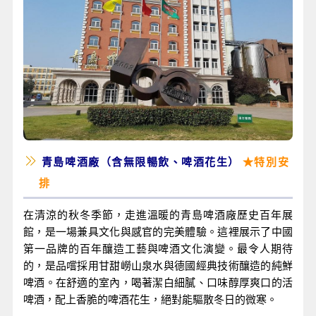
青島啤酒廠（含無限暢飲、啤酒花生）
★特別安
排
在清涼的秋冬季節，走進溫暖的青島啤酒廠歷史百年展
館，是一場兼具文化與感官的完美體驗。這裡展示了中國
第一品牌的百年釀造工藝與啤酒文化演變。最令人期待
的，是品嚐採用甘甜嶗山泉水與德國經典技術釀造的純鮮
啤酒。在舒適的室內，喝著潔白細膩、口味醇厚爽口的活
啤酒，配上香脆的啤酒花生，絕對能驅散冬日的微寒。