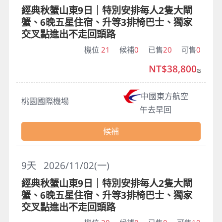
經典秋蟹山東9日｜特別安排每人2隻大閘
蟹、6晚五星住宿、升等3排椅巴士、獨家
交叉點進出不走回頭路
機位
21
候補
0
已售
20
可售
0
NT$38,800
起
中國東方航空
桃園國際機場
午去早回
候補
9
天
2026/11/02(一)
經典秋蟹山東9日｜特別安排每人2隻大閘
蟹、6晚五星住宿、升等3排椅巴士、獨家
交叉點進出不走回頭路