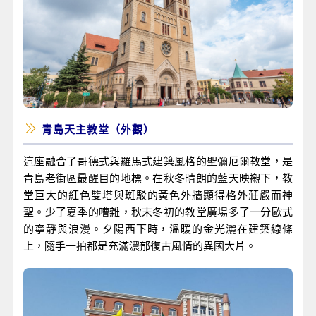
青島天主教堂（外觀）
這座融合了哥德式與羅馬式建築風格的聖彌厄爾教堂，是
青島老街區最醒目的地標。在秋冬晴朗的藍天映襯下，教
堂巨大的紅色雙塔與斑駁的黃色外牆顯得格外莊嚴而神
聖。少了夏季的嘈雜，秋末冬初的教堂廣場多了一分歐式
的寧靜與浪漫。夕陽西下時，溫暖的金光灑在建築線條
上，隨手一拍都是充滿濃郁復古風情的異國大片。