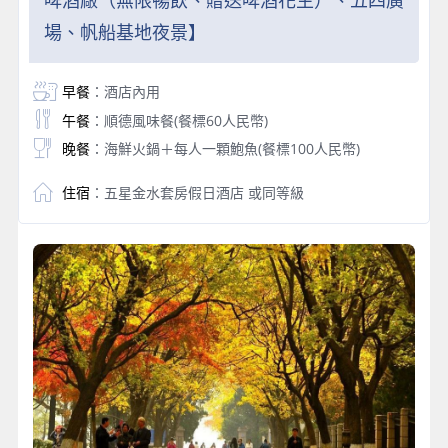
場、帆船基地夜景】
早餐
：酒店內用
午餐
：順德風味餐(餐標60人民幣)
晚餐
：海鮮火鍋＋每人一顆鮑魚(餐標100人民幣)
住宿
：五星金水套房假日酒店 或同等級