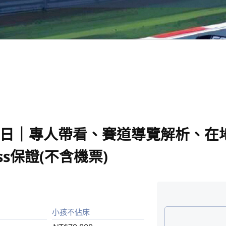
5日｜專人帶看、賽道導覽解析、在
ess保證(不含機票)
小孩不佔床