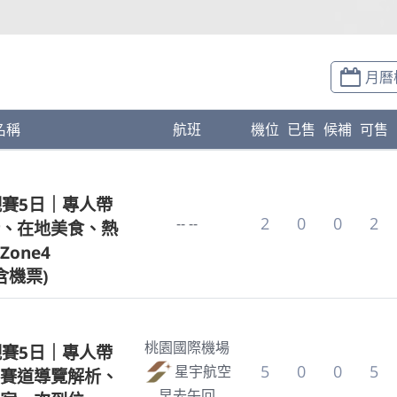
月曆
名稱
航班
機位
已售
候補
可售
觀賽5日｜專人帶
2
0
0
2
-- --
、在地美食、熱
one4
含機票)
桃園國際機場
觀賽5日｜專人帶
5
0
0
5
星宇航空
賽道導覽解析、
早去午回