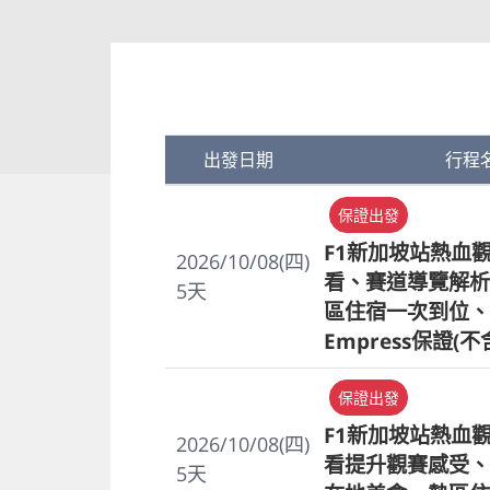
出發日期
行程
保證出發
F1新加坡站熱血
2026/10/08(四)
看、賽道導覽解析
5
天
區住宿一次到位、Z
Empress保證(不
保證出發
F1新加坡站熱血
2026/10/08(四)
看提升觀賽感受、
5
天