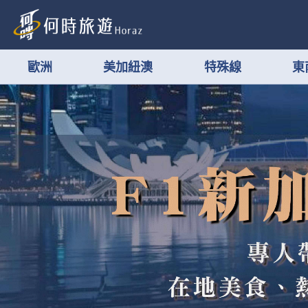
歐洲
美加紐澳
特殊線
東