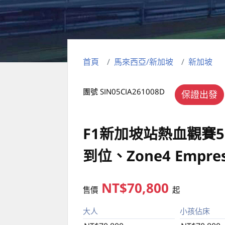
首頁
馬來西亞/新加坡
新加坡
團號 SIN05CIA261008D
保證出發
F1新加坡站熱血觀賽
到位、Zone4 Empr
NT$70,800
售價
起
大人
小孩佔床