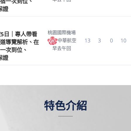
宿一次到位、
s保證
桃園國際機場
坡5日｜專人帶看
13
3
0
10
中華航空
道導覽解析、在
早去午回
一次到位、
s保證
特色介紹