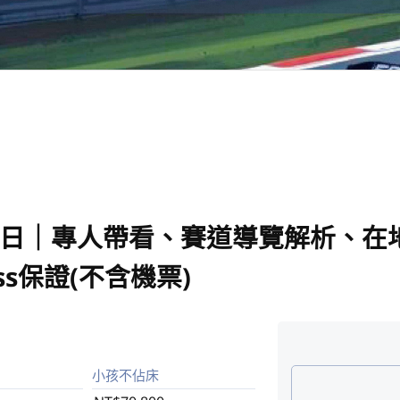
5日｜專人帶看、賽道導覽解析、在
ess保證(不含機票)
小孩不佔床