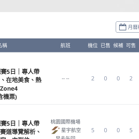
月曆
名稱
航班
機位
已售
候補
可售
觀賽5日｜專人帶
2
0
0
2
-- --
、在地美食、熱
one4
含機票)
桃園國際機場
觀賽5日｜專人帶
5
0
0
5
星宇航空
賽道導覽解析、
早去午回