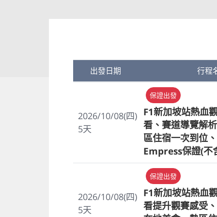
出發日期
行程
保證出發
F1新加坡站熱血
2026/10/08(四)
看、賽道導覽解析
5
天
區住宿一次到位、Z
Empress保證(不
保證出發
F1新加坡站熱血
2026/10/08(四)
看提升觀賽感受、
5
天