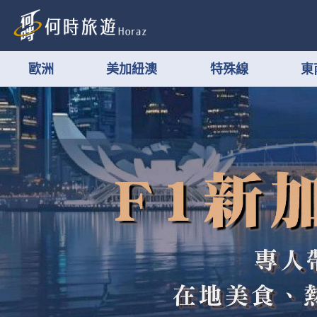
歐洲
美加紐澳
特殊線
東