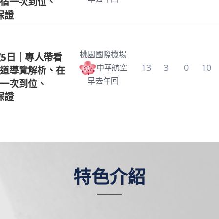
宿一次到位、
s保證
桃園國際機場
坡5日｜專人帶看
13
3
0
10
中華航空
道導覽解析、在
早去午回
一次到位、
s保證
特色介紹