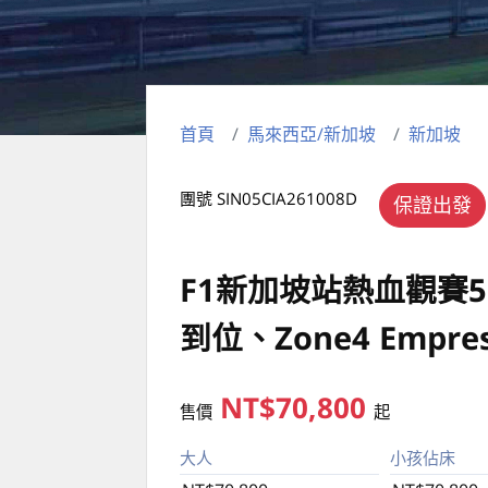
首頁
馬來西亞/新加坡
新加坡
團號 SIN05CIA261008D
保證出發
F1新加坡站熱血觀賽
到位、Zone4 Empr
NT$70,800
售價
起
大人
小孩佔床