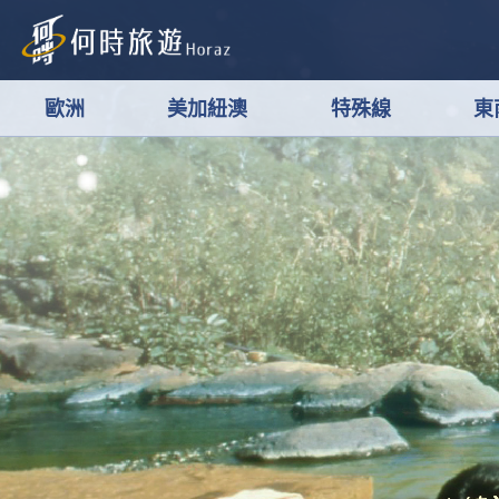
歐洲
美加紐澳
特殊線
東