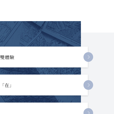
長雙體驗
起「在」
節