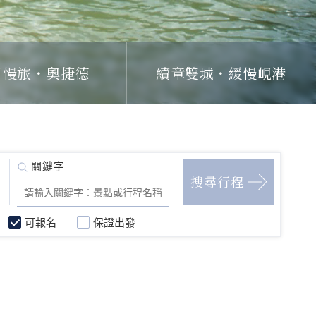
日慢旅・奧捷德
續章雙城・緩慢峴港
可報名
保證出發