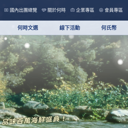
國內出團總覽
關於何時
企業專區
會員專區
何時文選
線下活動
何氏幣