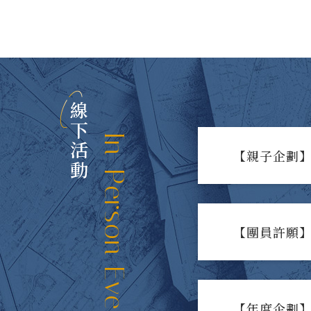
線下活動
In-Person Events
【親子企劃】
【團員許願】
【年度企劃】