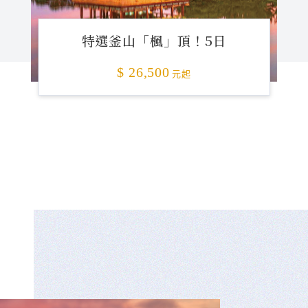
特選釜山「楓」頂！5日
$ 26,500
元起