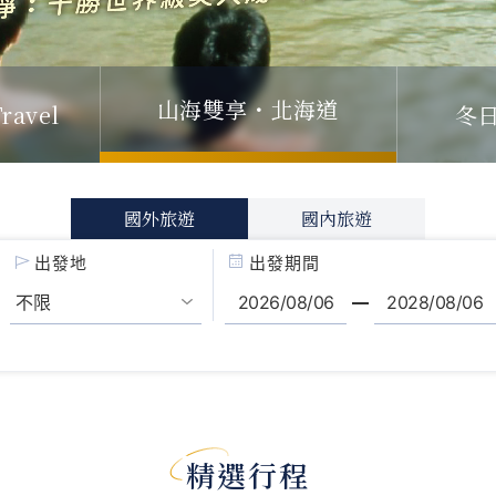
冬
ravel
山海雙享・北海道
國外旅遊
國內旅遊
出發地
出發期間
精選行程