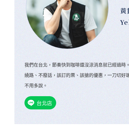
黃
Ye
我們在台北，節奏快到咖啡還沒涼消息就已經過時
繞路、不廢話，該訂的票、該搶的優惠，一刀切好
不用多說。
台北店