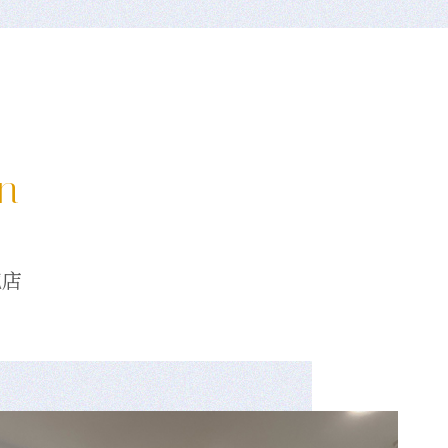
on
龍店