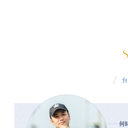
S
台
何