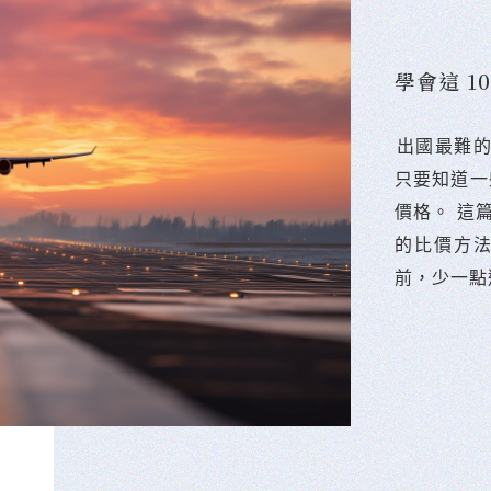
學會這 
󠀠出國最
只要知道一
價格。 這
的比價方
前，少一點