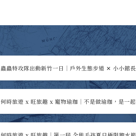
蟲蟲特攻隊出動新竹一日｜戶外生態步道 ✕ 小小館
何時旅遊 x 旺旅趣 x 寵物瑜珈｜不是做瑜珈，是一
何時旅遊 x 旺旅趣｜第一屆 全能毛孩夏日極限跑水