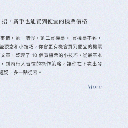
10 招，新手也能買到便宜的機票價格
難的事情，第一請假，第二買機票。 󠀠買機票不難，
些觀念和小技巧，你會更有機會買到便宜的機票
篇文章，整理了 10 個買機票的小技巧，從最基本
法，到內行人習慣的操作策略，讓你在下次出發
遲疑，多一點從容。