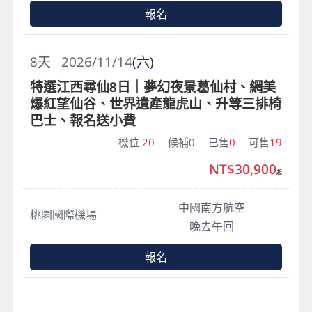
報名
8
天
2026/11/14
(六)
特選江西尋仙8日｜夢幻夜景葛仙村、網美
爆紅望仙谷、世界遺產龍虎山、升等三排椅
巴士、報名送小費
機位
20
候補
0
已售
0
可售
19
NT$30,900
起
中國南方航空
桃園國際機場
晚去午回
報名