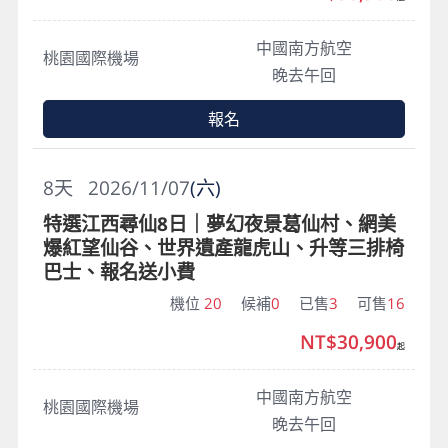
中國南方航空
桃園國際機場
晚去午回
報名
8
天
2026/11/07
(六)
特選江西尋仙8日｜夢幻夜景葛仙村、網美
爆紅望仙谷、世界遺產龍虎山、升等三排椅
巴士、報名送小費
機位
20
候補
0
已售
3
可售
16
NT$30,900
起
中國南方航空
桃園國際機場
晚去午回