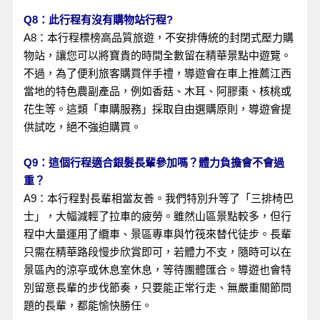
Q8：此行程有沒有購物站行程?
A8：本行程標榜高品質旅遊，不安排傳統的封閉式壓力購
物站，讓您可以將寶貴的時間全數留在精華景點中遊覽。
不過，為了便利旅客購買伴手禮，導遊會在車上推薦江西
當地的特色農副產品，例如香菇、木耳、阿膠棗、核桃或
花生等。這類「車購服務」採取自由選購原則，導遊會提
供試吃，絕不強迫購買。
Q9：這個行程適合銀髮長輩參加嗎？體力負擔會不會過
重？
A9：本行程對長輩相當友善。我們特別升等了「三排椅巴
士」，大幅減輕了拉車的疲勞。雖然山區景點較多，但行
程中大量運用了纜車、景區專車與竹筏來替代徒步。長輩
只需在精華路段慢步欣賞即可，若體力不支，隨時可以在
景區內的涼亭或休息室休息，等待團體匯合。導遊也會特
別留意長輩的步伐節奏，只要能正常行走、無嚴重關節問
題的長輩，都能愉快勝任。