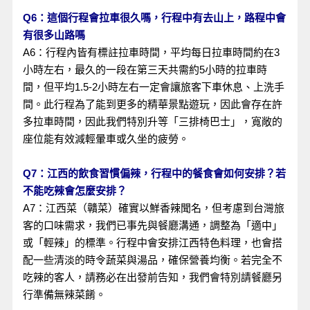
Q6：這個行程會拉車很久嗎，行程中有去山上，路程中會
有很多山路嗎
A6：行程內皆有標註拉車時間，平均每日拉車時間約在3
小時左右，最久的一段在第三天共需約5小時的拉車時
間，但平均1.5-2小時左右一定會讓旅客下車休息、上洗手
間。此行程為了能到更多的精華景點遊玩，因此會存在許
多拉車時間，因此我們特別升等「三排椅巴士」，寬敞的
座位能有效減輕暈車或久坐的疲勞。
Q7：江西的飲食習慣偏辣，行程中的餐食會如何安排？若
不能吃辣會怎麼安排？
A7：江西菜（贛菜）確實以鮮香辣聞名，但考慮到台灣旅
客的口味需求，我們已事先與餐廳溝通，調整為「適中」
或「輕辣」的標準。行程中會安排江西特色料理，也會搭
配一些清淡的時令蔬菜與湯品，確保營養均衡。若完全不
吃辣的客人，請務必在出發前告知，我們會特別請餐廳另
行準備無辣菜餚。