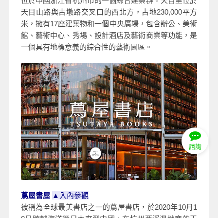
位於中國浙江省杭州市的一個綜合建築群。天目里位於
天目山路與古墩路交叉口的西北方，占地230,000平方
米，擁有17座建築物和一個中央廣場，包含辦公、美術
館、藝術中心、秀場、設計酒店及藝術商業等功能，是
一個具有地標意義的綜合性的藝術園區。
諮詢
蔦屋書屋
▲
入內參觀
被稱為全球最美書店之一的蔦屋書店，於2020年10月1