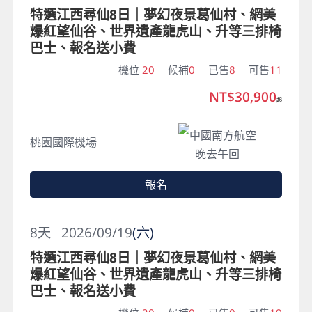
特選江西尋仙8日｜夢幻夜景葛仙村、網美
爆紅望仙谷、世界遺產龍虎山、升等三排椅
巴士、報名送小費
機位
20
候補
0
已售
8
可售
11
NT$30,900
起
中國南方航空
桃園國際機場
晚去午回
報名
8
天
2026/09/19
(六)
特選江西尋仙8日｜夢幻夜景葛仙村、網美
爆紅望仙谷、世界遺產龍虎山、升等三排椅
巴士、報名送小費