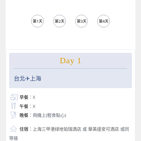
第1天
第2天
第3天
第4天
第5天
Day 1
台北✈上海
早餐
：X
午餐
：X
晚餐
：飛機上(輕食點心)
住宿
：
上海三甲港绿地铂瑞酒店
或
華美達安可酒店
或同
等級