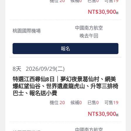
機位
20
候補
0
已售
0
可售
19
NT$30,900
起
中國南方航空
桃園國際機場
晚去午回
報名
8
天
2026/09/29(二)
特選江西尋仙8日｜夢幻夜景葛仙村、網美
爆紅望仙谷、世界遺產龍虎山、升等三排椅
巴士、報名送小費
機位
20
候補
0
已售
0
可售
19
NT$30,900
起
中國南方航空