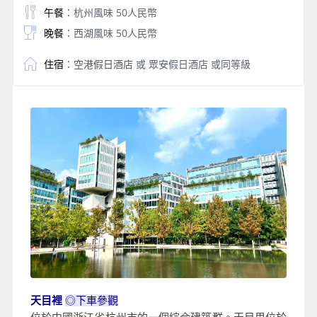
午餐
：杭州風味 50人民幣
晚餐
：西湖風味 50人民幣
住宿
：
空港假日酒店
或 眾安假日酒店 或同等級
天目裡
◎
下車參觀