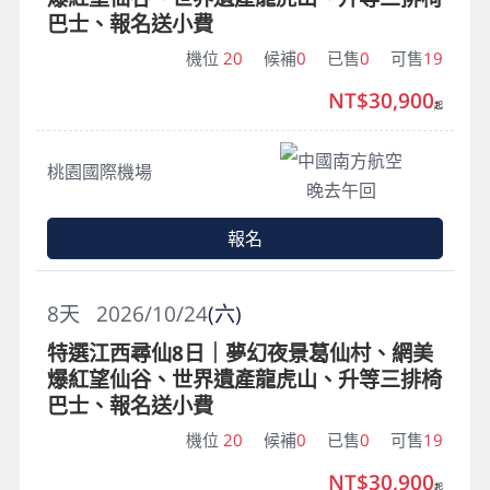
巴士、報名送小費
機位
20
候補
0
已售
0
可售
19
NT$30,900
起
中國南方航空
桃園國際機場
晚去午回
報名
8
天
2026/10/24
(六)
特選江西尋仙8日｜夢幻夜景葛仙村、網美
爆紅望仙谷、世界遺產龍虎山、升等三排椅
巴士、報名送小費
機位
20
候補
0
已售
0
可售
19
NT$30,900
起