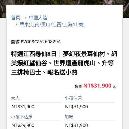
首頁
中國大陸
華東(江南/黃山/江西/上海/山東)
團號 PVG08CZA260829A
特選江西尋仙8日｜夢幻夜景葛仙村、網
美爆紅望仙谷、世界遺產龍虎山、升等
三排椅巴士、報名送小費
NT$31,900
售價
起
大人
小孩佔床
NT$31,900
NT$31,900
小孩不佔床
加床
NT$29,900
NT$31,900