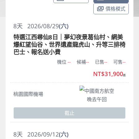
價格模式
8
天
2026/08/29
(六)
特選江西尋仙8日｜夢幻夜景葛仙村、網美
爆紅望仙谷、世界遺產龍虎山、升等三排椅
巴士、報名送小費
機位
--
候補
--
已售
--
可售
--
NT$31,900
起
中國南方航空
桃園國際機場
晚去午回
截止
8
天
2026/09/12
(六)