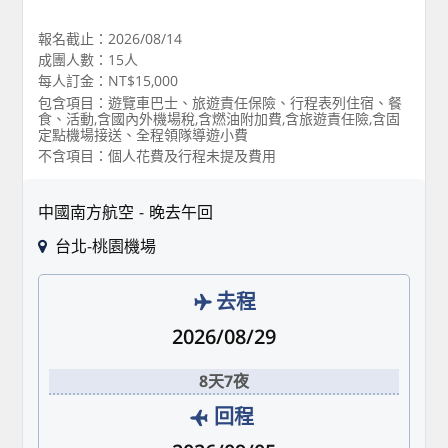
報名截止：2026/08/14
成團人數：15人
每人訂金：NT$15,000
包含項目：遊覽車巴士、旅遊責任保險、行程表列住宿、餐
食、活動,含國內外機場稅,含燃油附加費,含旅遊責任險,含固
定點機場接送、全程領隊導遊小費
不含項目：個人花費及行程未提及費用
中國南方航空
晚去午回
台北-桃園機場
去程
2026/08/29
8天7夜
回程