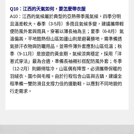
Q10：
江西的天氣如何，要怎麼帶衣服
A10：江西的氣候屬於典型的亞熱帶季風氣候，四季分明
且溫差較大。春季（3-5月）多雨且氣候多變，建議攜帶輕
便防風外套與雨具，穿著以薄長袖為主；夏季（6-8月）氣
溫偏高，平地酷熱但山區如廬山則是避暑勝地，需準備透
氣排汗衣物與防曬用品，並帶件薄外套應對山區低溫；秋
季（9-11月）是旅遊的黃金期，氣候涼爽穩定，採用「洋
蔥式穿法」最為合適，準備長袖襯衫搭配防風外套；冬季
（12-2月）則顯得陰冷，山區偶有降雪，必須攜帶保暖的
羽絨衣、圍巾與毛帽。由於行程包含山區與古鎮，建議全
程準備一雙防滑且支撐力佳的運動鞋，以應對不同地貌的
行走需求。