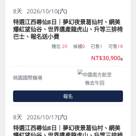
8
天
2026/10/10
(六)
特選江西尋仙8日｜夢幻夜景葛仙村、網美
爆紅望仙谷、世界遺產龍虎山、升等三排椅
巴士、報名送小費
機位
20
候補
0
已售
1
可售
18
NT$30,900
起
中國南方航空
桃園國際機場
晚去午回
報名
8
天
2026/10/17
(六)
特選江西尋仙8日｜夢幻夜景葛仙村、網美
爆紅望仙谷、世界遺產龍虎山、升等三排椅