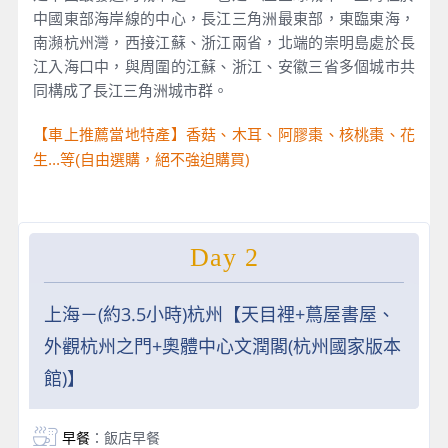
中國東部海岸線的中心，長江三角洲最東部，東臨東海，
南瀕杭州灣，西接江蘇、浙江兩省，北端的崇明島處於長
江入海口中，與周圍的江蘇、浙江、安徽三省多個城市共
同構成了長江三角洲城市群。
【車上推薦當地特產】香菇、木耳、阿膠棗、核桃棗、花
自由選購，絕不強迫購買)
生...等(
Day 2
上海－(約3.5小時)杭州【天目裡+蔦屋書屋、
外觀杭州之門+奧體中心文潤閣(杭州國家版本
館)】
早餐
：飯店早餐