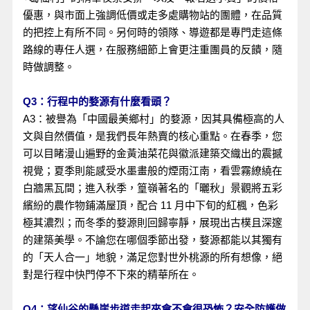
優惠，與市面上強調低價或走多處購物站的團體，在品質
的把控上有所不同。另何時的領隊、導遊都是專門走這條
路線的專任人選，在服務細節上會更注重團員的反饋，隨
時做調整。
Q3：行程中的婺源有什麼看頭？
A3：被譽為「中國最美鄉村」的婺源，因其具備極高的人
文與自然價值，是我們長年熱賣的核心重點。在春季，您
可以目睹漫山遍野的金黃油菜花與徽派建築交織出的震撼
視覺；夏季則能感受水墨畫般的煙雨江南，看雲霧繚繞在
白牆黑瓦間；進入秋季，篁嶺著名的「曬秋」景觀將五彩
繽紛的農作物鋪滿屋頂，配合 11 月中下旬的紅楓，色彩
極其濃烈；而冬季的婺源則回歸寧靜，展現出古樸且深邃
的建築美學。不論您在哪個季節出發，婺源都能以其獨有
的「天人合一」地貌，滿足您對世外桃源的所有想像，絕
對是行程中快門停不下來的精華所在。
Q4：望仙谷的懸崖步道走起來會不會很恐怖？安全防護做