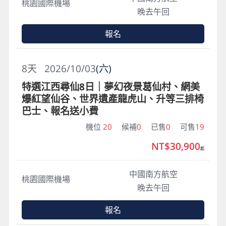
桃園國際機場
晚去午回
報名
8
天
2026/10/03
(六)
特選江西尋仙8日｜夢幻夜景葛仙村、網美
爆紅望仙谷、世界遺產龍虎山、升等三排椅
巴士、報名送小費
機位
20
候補
0
已售
0
可售
19
NT$30,900
起
中國南方航空
桃園國際機場
晚去午回
報名