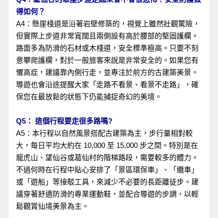
得如何？
A4：懸崖棧道是沿著岩壁修築的，視覺上雖然壯觀驚險，
但實際上步道非常寬闊且兩側設有高於腰部的堅固護欄。
路面多為防滑的石材或木棧道，安全標準極高。只要不刻
意攀爬護欄，對於一般旅客來說是非常安全的。如果您有
懼高症，建議靠內側行走，並專注於前方的古建築美景。
導遊也會沿途提醒大家「走路不看景、看景不走路」，確
保您在最放鬆的狀態下仍能捕捉奇幻的美境。
Q5： 這個行程要走很多路嗎?
A5：本行程以自然風景搭配古建築為主，步行量相對較
大，每日平均大約在 10,000 至 15,000 步之間。特別是在
龍虎山、望仙谷或葛仙村的階梯路段，需要較多的體力。
不過何時在行程中貼心安排了「景區環保車」、「纜車」
或「遊船」等接駁工具，來減少不必要的長距離徒步。建
議穿著舒適防滑的專業運動鞋，並配合導遊的步調，以輕
鬆觀賞仙境美景為主。