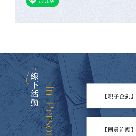
台北店
線下活動
In-Person Events
【親子企劃】
【團員許願】