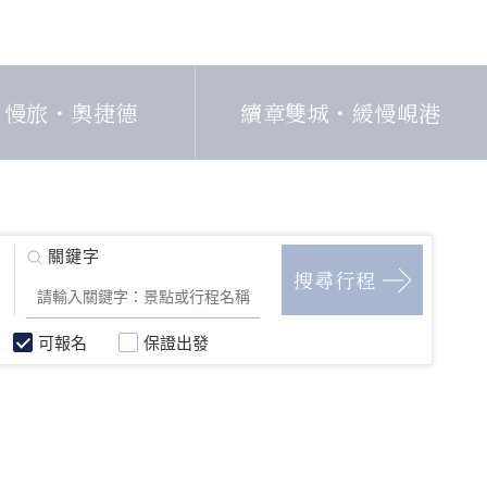
日慢旅・奧捷德
續章雙城・緩慢峴港
可報名
保證出發