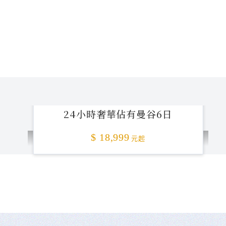
24小時奢華佔有曼谷6日
$ 18,999
元起
不准客訴