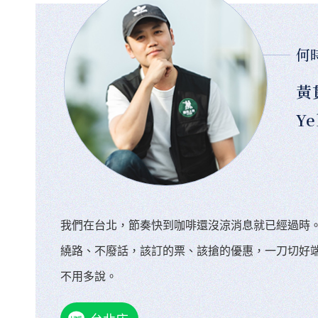
何
黃
Ye
我們在台北，節奏快到咖啡還沒涼消息就已經過時
繞路、不廢話，該訂的票、該搶的優惠，一刀切好
不用多說。