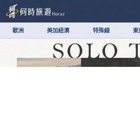
歐洲
美加紐澳
特殊線
東