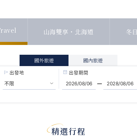
ravel
山海雙享・北海道
冬
國外旅遊
國內旅遊
出發地
出發期間
精選行程