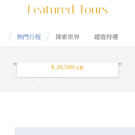
Featured Tours
熱門行程
探索世界
超值特選
特選釜山「楓」頂！5日
$ 26,500
元起
秋高氣爽