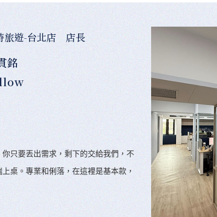
時旅遊-台北店 店長
貫銘
llow
。你只要丟出需求，剩下的交給我們，不
端上桌。專業和俐落，在這裡是基本款，