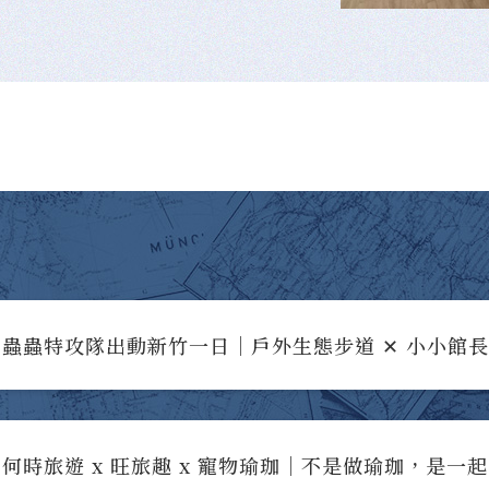
蟲蟲特攻隊出動新竹一日｜戶外生態步道 ✕ 小小館
何時旅遊 x 旺旅趣 x 寵物瑜珈｜不是做瑜珈，是一