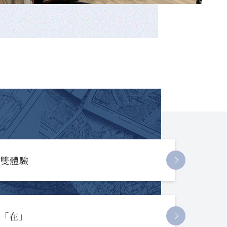
長雙體驗
起「在」