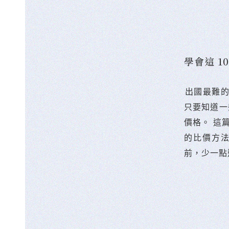
學會這 
󠀠出國最
只要知道一
價格。 這
的比價方
前，少一點