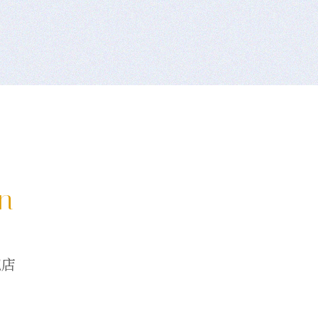
on
龍店