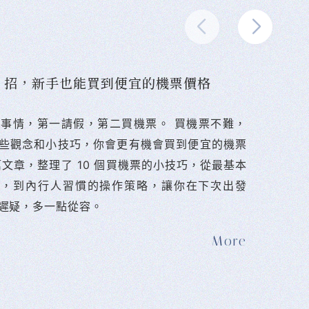
10 招，新手也能買到便宜的機票價格
難的事情，第一請假，第二買機票。 󠀠買機票不難，
些觀念和小技巧，你會更有機會買到便宜的機票
篇文章，整理了 10 個買機票的小技巧，從最基本
法，到內行人習慣的操作策略，讓你在下次出發
遲疑，多一點從容。