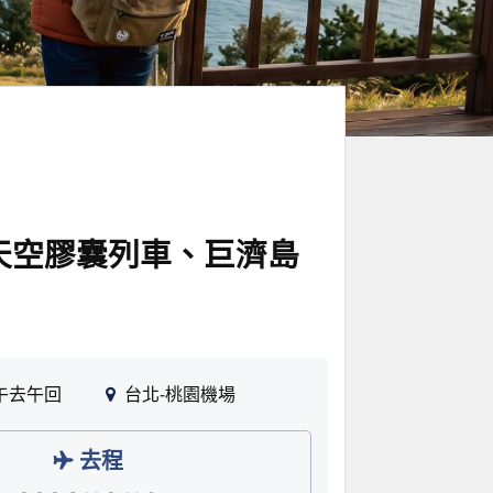
天空膠囊列車、巨濟島
午去午回
台北-桃園機場
去程