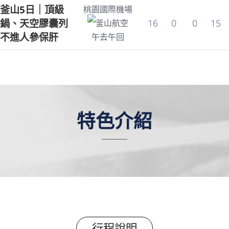
釜山5日｜頂級
桃園國際機場
鍋、天空膠囊列
16
0
0
15
釜山航空
不進人參保肝
午去午回
特色介紹
行程說明