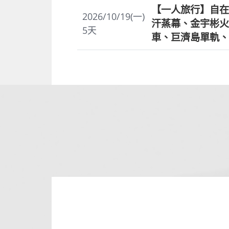
【一人旅行】自在
2026/10/19(一)
汗蒸幕、金宇彬火
5
天
車、巨濟島單軌、