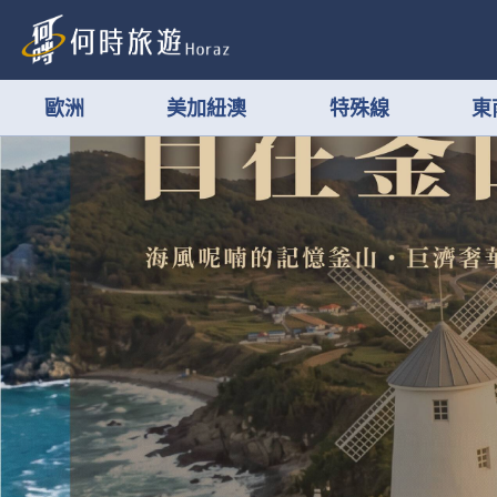
歐洲
美加紐澳
特殊線
東