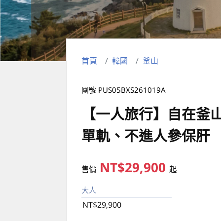
首頁
韓國
釜山
團號 PUS05BXS261019A
【一人旅行】自在釜
單軌、不進人參保肝
NT$29,900
售價
起
大人
NT$29,900