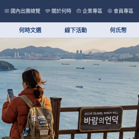
國內出團總覽
關於何時
企業專區
會員專區
何時文選
線下活動
何氏幣