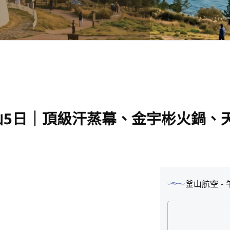
山5日｜頂級汗蒸幕、金宇彬火鍋、
釜山航空