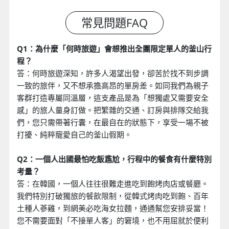
Q1：為什麼「何時旅遊」會想推出全團限定單人的釜山行
程？
答：何時旅遊深知，許多人渴望出發，卻苦於找不到步調
一致的旅伴，又不想承擔高昂的單房差。如同我們為親子
客群打造專屬同溫層，這支產品是為「想獨處又需要安全
感」的旅人量身訂做。把繁雜的交通、訂房與排隊交給我
們，您只需帶著行囊，在最自在的狀態下，享受一場不被
打擾、純粹寵愛自己的釜山假期。
Q2：一個人出國最怕吃飯尷尬，行程中的餐食有什麼特別
考量？
答：在韓國，一個人往往很難走進吃到飽烤肉店或餐廳。
我們特別打破獨旅的餐飲限制，從韓式烤肉吃到飽、百年
土種人蔘雞，到網美必吃海女拉麵，通通幫您安排妥當！
您不需要面對「不接單人客」的窘境，也不用屈就於便利