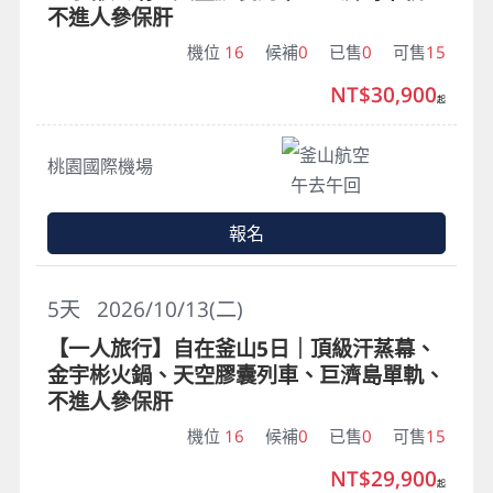
不進人參保肝
機位
16
候補
0
已售
0
可售
15
NT$30,900
起
釜山航空
桃園國際機場
午去午回
報名
5
天
2026/10/13(二)
【一人旅行】自在釜山5日｜頂級汗蒸幕、
金宇彬火鍋、天空膠囊列車、巨濟島單軌、
不進人參保肝
機位
16
候補
0
已售
0
可售
15
NT$29,900
起