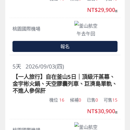
NT$29,900
起
釜山航空
桃園國際機場
午去午回
報名
5
天
2026/09/03(四)
【一人旅行】自在釜山5日｜頂級汗蒸幕、
金宇彬火鍋、天空膠囊列車、巨濟島單軌、
不進人參保肝
機位
16
候補
0
已售
0
可售
15
NT$30,900
起
釜山航空
桃園國際機場