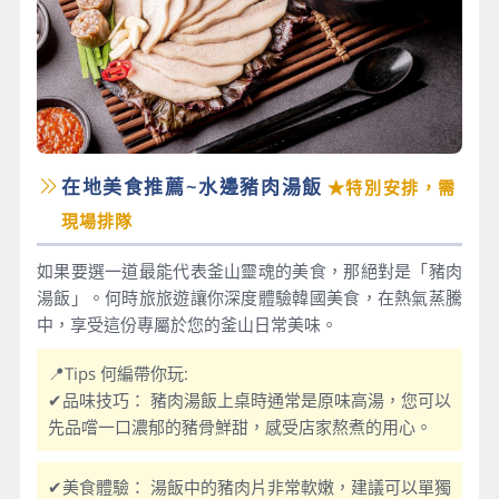
在地美食推薦~水邊豬肉湯飯
★特別安排，需
現場排隊
如果要選一道最能代表釜山靈魂的美食，那絕對是「豬肉
湯飯」。何時旅旅遊讓你深度體驗韓國美食，在熱氣蒸騰
中，享受這份專屬於您的釜山日常美味。
📍Tips 何編帶你玩:
✔品味技巧： 豬肉湯飯上桌時通常是原味高湯，您可以
先品嚐一口濃郁的豬骨鮮甜，感受店家熬煮的用心。
✔美食體驗： 湯飯中的豬肉片非常軟嫩，建議可以單獨