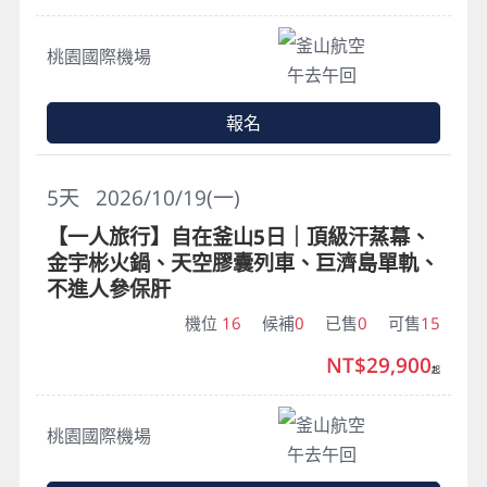
釜山航空
桃園國際機場
午去午回
報名
5
天
2026/10/19(一)
【一人旅行】自在釜山5日｜頂級汗蒸幕、
金宇彬火鍋、天空膠囊列車、巨濟島單軌、
不進人參保肝
機位
16
候補
0
已售
0
可售
15
NT$29,900
起
釜山航空
桃園國際機場
午去午回