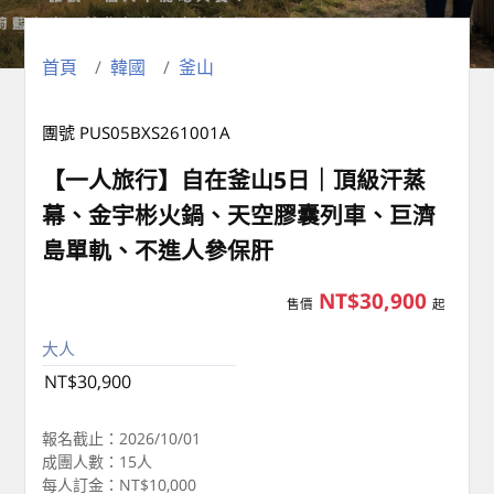
首頁
韓國
釜山
團號 PUS05BXS261001A
【一人旅行】自在釜山5日｜頂級汗蒸
幕、金宇彬火鍋、天空膠囊列車、巨濟
島單軌、不進人參保肝
NT$30,900
售價
起
大人
NT$30,900
報名截止：2026/10/01
成團人數：15人
每人訂金：NT$10,000