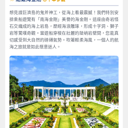
想見證巨濟島的鬼斧神工，從海上看最震撼！我們特別安
排乘船遊覽有「南海金剛」美譽的海金剛。這座由奇岩怪
石交織成的海上岩島，歷經海浪雕琢，形成十字洞、獅子
岩等驚嘆奇觀。當遊船穿梭在壯麗的陡峭岩壁間，您能真
切感受到大自然的磅礡氣勢。吹著輕柔海風，一個人的航
海之旅就是如此愜意迷人。