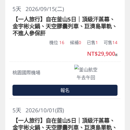
5
天
2026/09/15(二)
【一人旅行】自在釜山5日｜頂級汗蒸幕、
金宇彬火鍋、天空膠囊列車、巨濟島單軌、
不進人參保肝
機位
16
候補
0
已售
1
可售
14
NT$29,900
起
釜山航空
桃園國際機場
午去午回
報名
5
天
2026/10/01(四)
【一人旅行】自在釜山5日｜頂級汗蒸幕、
金宇彬火鍋、天空膠囊列車、巨濟島單軌、