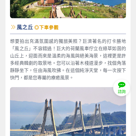
風之丘
◎下車參觀
想要拍出充滿氛圍感的獨旅美照？巨濟著名的打卡勝地
「風之丘」不容錯過！巨大的荷蘭風車佇立在綠草如茵的
山丘上，迎面而來是溫柔的海風與絕美海景，這裡更是許
多經典韓劇的取景地。您可以沿著木棧道漫步，找個角落
靜靜坐下，任由海風吹拂。在這個純淨天堂，每一次按下
快門，都是您專屬的療癒風景。
諮詢