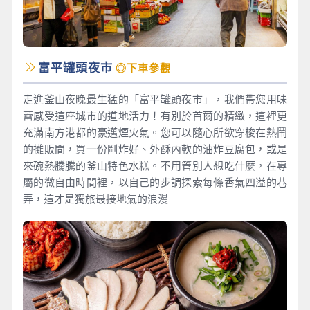
富平罐頭夜市
◎下車參觀
走進釜山夜晚最生猛的「富平罐頭夜市」，我們帶您用味
蕾感受這座城市的道地活力！有別於首爾的精緻，這裡更
充滿南方港都的豪邁煙火氣。您可以隨心所欲穿梭在熱鬧
的攤販間，買一份剛炸好、外酥內軟的油炸豆腐包，或是
來碗熱騰騰的釜山特色水糕。不用管別人想吃什麼，在專
屬的微自由時間裡，以自己的步調探索每條香氣四溢的巷
弄，這才是獨旅最接地氣的浪漫