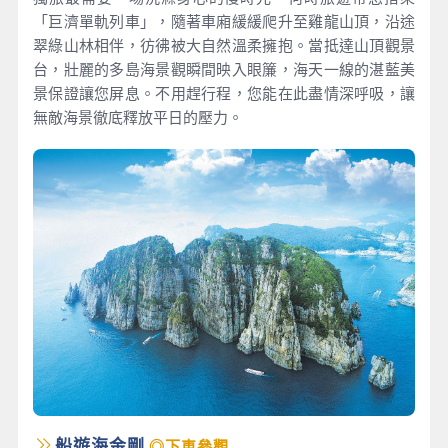
「巨濟單軌列車」，隨著車廂緩緩爬升至雞龍山頂，沿途
翠綠山林相伴，彷彿被大自然溫柔擁抱。當抵達山頂觀景
台，壯麗的多島海景觀瞬間映入眼簾，海天一線的湛藍美
景保證讓您屏息。不用趕行程，您能在此盡情深呼吸，讓
無敵海景徹底釋放平日的壓力。
船遊海金剛
◎下車參觀