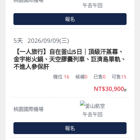
午去午回
報名
5
天
2026/09/09(三)
【一人旅行】自在釜山5日｜頂級汗蒸幕、
金宇彬火鍋、天空膠囊列車、巨濟島單軌、
不進人參保肝
機位
16
候補
0
已售
0
可售
15
NT$30,900
起
釜山航空
桃園國際機場
午去午回
報名