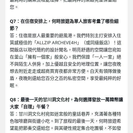
您。
Q7：在住宿安排上，何時旅遊為單人旅客考量了哪些細
節？
答：住宿是旅人最重要的避風港。我們特別主打安排入住
質感極佳的「ALLZIP ARCHEVE4H」（或同級飯店）！這
間飯店以現代簡約的設計聞名，明亮舒適的空間讓您宛如
在釜山「擁有一個家」般安心。我們保證「一人一室」絕
不與陌生人併房，加上優越且安全的地理位置，讓您夜晚
想去附近走走或超商買宵夜都非常方便。白天有領隊做後
盾，夜晚則還給您百分之百的私密空間，享受最純粹的好
眠。
Q8：最後一天的甘川洞文化村，為何選擇發放一萬韓幣讓
大家「自理」午餐？
答：甘川洞文化村宛如迷宮般的童話巷弄，充滿著各種特
色咖啡廳與街邊小吃。到了旅程的最後一天，何時旅遊希
望能把節奏交還給您。與其硬性規定集合吃團餐，不如發