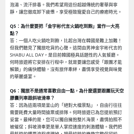
泡湯、流汗排毒。我們希望用這份超越傳統的奢華與寧
靜，讓您徹底卸下疲憊，享受極致寵愛自己的療癒時光。
Q5：為什麼要把「金宇彬代言火鍋吃到飽」當作一大亮
點？
答：一個人吃火鍋吃到飽，比起台灣在韓國是難上加難！
但我們聽見了獨旅吃貨的心聲。這間由男神金宇彬代言的
SHABU ALL DAY，是目前韓國極具話題性的人氣餐廳。
何時旅遊將它安排在行程中，就是要讓您感受「跟團才能
解鎖」的痛快體驗，沒有旅伴牽絆，盡情享受視覺與味覺
的華麗盛宴。
Q6：獨旅不是通常喜歡自由一點，為什麼還要跟團玩天空
膠囊列車跟斜坡滑車？
答：因為這兩項是釜山的「絕對大檔景點」，自由行往往
需要耗費大量時間搶票或排隊。何時旅遊已為您提前預訂
妥當。最棒的是，您可以獨自擁抱整片海景，盡情拍照不
被催促；斜坡滑車更是單人掌控速度的刺激體驗。我們把
最耗時的購票流程處理掉，把最純粹的樂趣完整保留給