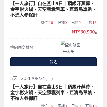
【一人旅行】自在釜山5日｜頂級汗蒸幕、
金宇彬火鍋、天空膠囊列車、巨濟島單軌、
不進人參保肝
機位
16
候補
0
已售
0
可售
15
NT$30,900
起
釜山航空
桃園國際機場
午去午回
報名
5
天
2026/08/31(一)
【一人旅行】自在釜山5日｜頂級汗蒸幕、
金宇彬火鍋、天空膠囊列車、巨濟島單軌、
不進人參保肝
機位
16
候補
0
已售
0
可售
15