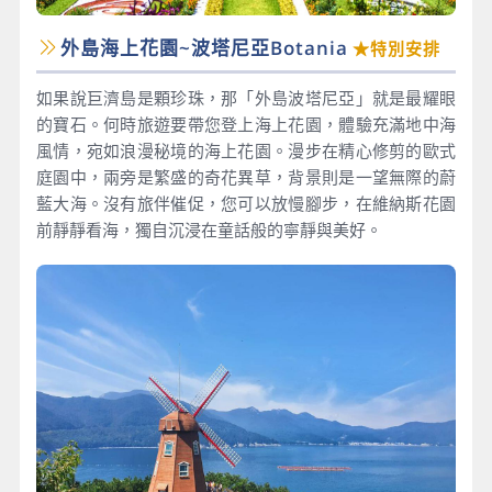
外島海上花園~波塔尼亞Botania
★特別安排
如果說巨濟島是顆珍珠，那「外島波塔尼亞」就是最耀眼
的寶石。何時旅遊要帶您登上海上花園，體驗充滿地中海
風情，宛如浪漫秘境的海上花園。漫步在精心修剪的歐式
庭園中，兩旁是繁盛的奇花異草，背景則是一望無際的蔚
藍大海。沒有旅伴催促，您可以放慢腳步，在維納斯花園
前靜靜看海，獨自沉浸在童話般的寧靜與美好。