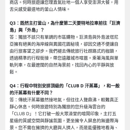
商店。何時旅遊讓您理直氣壯地一個人享受澎湃大餐，用
舌尖感受最道地的釜山人情味。
Q3：既然主打釜山，為什麼第二天要特地拉車前往「巨濟
島」與「外島」？
答：獨旅不該只有單調的市區購物。巨濟島與外島波塔尼
亞擁有絕美的海岸線與異國花園秘境，卻因交通不便讓自
由行旅客望之卻步。我們褪去傳統旅行社趕路式的枷鎖，
透過精準的行程銜接，帶您遠離城市喧囂。乘著海風與單
軌列車，在最遼闊的自然海景前，找回內心的平靜與放
鬆。
Q4：行程中特別安排頂級的「CLUB D 汗蒸幕」，和一般
的汗蒸幕有什麼不同？
答：傳統汗蒸幕雖然接地氣，但往往人聲鼎沸，較難真正
靜心休息。何時旅遊特別為獨旅的您升級海雲台的
「CLUB D」！它打破一般大眾澡堂的喧鬧印象，主打五
星級的質感空間與靜謐氛圍，更坐擁令人屏息的無邊際海
景。您不需在擁擠的大廳與人擠人，而是能優雅地看海、