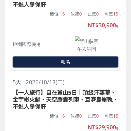
不進人參保肝
機位
16
候補
0
已售
0
可售
15
NT$30,900
起
釜山航空
桃園國際機場
午去午回
報名
5
天
2026/10/13(二)
【一人旅行】自在釜山5日｜頂級汗蒸幕、
金宇彬火鍋、天空膠囊列車、巨濟島單軌、
不進人參保肝
機位
16
候補
0
已售
0
可售
15
NT$29,900
起