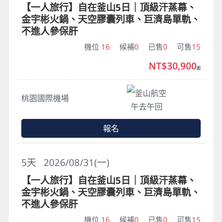
【一人旅行】自在釜山5日｜頂級汗蒸幕、
金宇彬火鍋、天空膠囊列車、巨濟島單軌、
不進人參保肝
機位
16
候補
0
已售
0
可售
15
NT$30,900
起
釜山航空
桃園國際機場
午去午回
報名
5
天
2026/08/31(一)
【一人旅行】自在釜山5日｜頂級汗蒸幕、
金宇彬火鍋、天空膠囊列車、巨濟島單軌、
不進人參保肝
機位
16
候補
0
已售
0
可售
15