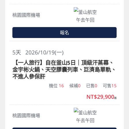
釜山航空
桃園國際機場
午去午回
報名
5
天
2026/10/19(一)
【一人旅行】自在釜山5日｜頂級汗蒸幕、
金宇彬火鍋、天空膠囊列車、巨濟島單軌、
不進人參保肝
機位
16
候補
0
已售
0
可售
15
NT$29,900
起
釜山航空
桃園國際機場
午去午回