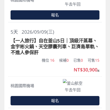
午去午回
報名
5
天
2026/09/09(三)
【一人旅行】自在釜山5日｜頂級汗蒸幕、
金宇彬火鍋、天空膠囊列車、巨濟島單軌、
不進人參保肝
機位
16
候補
0
已售
0
可售
15
NT$30,900
起
釜山航空
桃園國際機場
午去午回
報名