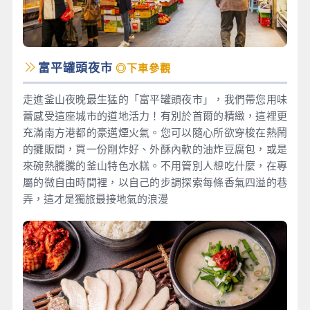
富平罐頭夜市
◎下車參觀
走進釜山夜晚最生猛的「富平罐頭夜市」，我們帶您用味
蕾感受這座城市的道地活力！有別於首爾的精緻，這裡更
充滿南方港都的豪邁煙火氣。您可以隨心所欲穿梭在熱鬧
的攤販間，買一份剛炸好、外酥內軟的油炸豆腐包，或是
來碗熱騰騰的釜山特色水糕。不用管別人想吃什麼，在專
屬的微自由時間裡，以自己的步調探索每條香氣四溢的巷
弄，這才是獨旅最接地氣的浪漫