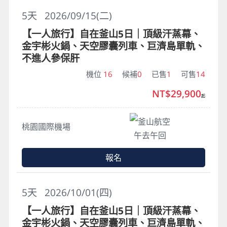
5
天
2026/09/15(二)
【一人旅行】自在釜山5日｜頂級汗蒸幕、
金宇彬火鍋、天空膠囊列車、巨濟島單軌、
不進人參保肝
機位
16
候補
0
已售
1
可售
14
NT$29,900
起
釜山航空
桃園國際機場
午去午回
報名
5
天
2026/10/01(四)
【一人旅行】自在釜山5日｜頂級汗蒸幕、
金宇彬火鍋、天空膠囊列車、巨濟島單軌、