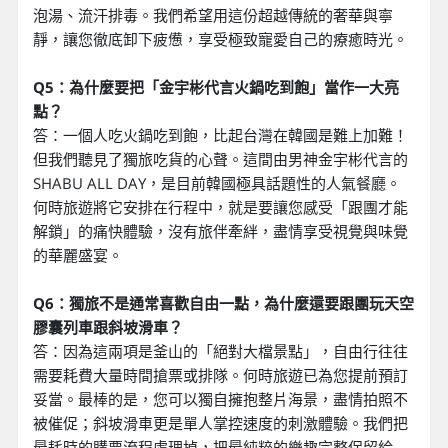
泡湯、流汗排毒。我們希望用這份超越傳統的奢華與寧
靜，讓您徹底卸下疲憊，享受極致寵愛自己的療癒時光。
Q5：為什麼要把「金宇彬代言火鍋吃到飽」當作一大亮
點？
答：一個人吃火鍋吃到飽，比起台灣在韓國是難上加難！
但我們聽見了獨旅吃貨的心聲。這間由男神金宇彬代言的
SHABU ALL DAY，是目前韓國極具話題性的人氣餐廳。
何時旅遊將它安排在行程中，就是要讓您感受「跟團才能
解鎖」的痛快體驗，沒有旅伴牽絆，盡情享受視覺與味覺
的華麗盛宴。
Q6：獨旅不是通常喜歡自由一點，為什麼還要跟團玩天空
膠囊列車跟斜坡滑車？
答：因為這兩項是釜山的「絕對大檔景點」，自由行往往
需要耗費大量時間搶票或排隊。何時旅遊已為您提前預訂
妥當。最棒的是，您可以獨自擁抱整片海景，盡情拍照不
被催促；斜坡滑車更是單人掌控速度的刺激體驗。我們把
最耗時的購票流程處理掉，把最純粹的樂趣完整保留給