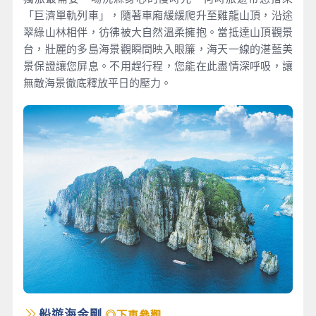
「巨濟單軌列車」，隨著車廂緩緩爬升至雞龍山頂，沿途
翠綠山林相伴，彷彿被大自然溫柔擁抱。當抵達山頂觀景
台，壯麗的多島海景觀瞬間映入眼簾，海天一線的湛藍美
景保證讓您屏息。不用趕行程，您能在此盡情深呼吸，讓
無敵海景徹底釋放平日的壓力。
船遊海金剛
◎下車參觀