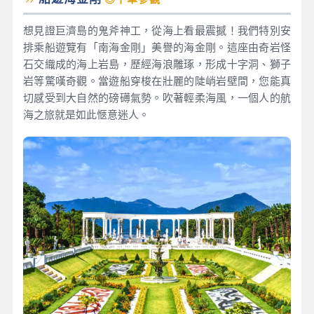
想見證巨濟島的鬼斧神工，從海上看最震撼！我們特別安
排乘船遊覽有「南海金剛」美譽的海金剛。這座由奇岩怪
石交織成的海上岩島，歷經海浪雕琢，形成十字洞、獅子
岩等驚嘆奇觀。當遊船穿梭在壯麗的陡峭岩壁間，您能真
切感受到大自然的磅礡氣勢。吹著輕柔海風，一個人的航
海之旅就是如此愜意迷人。