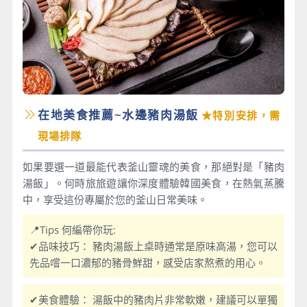
在地美食推薦~水邊豬肉湯飯
★特別安排，需
現場排隊
如果要選一道最能代表釜山靈魂的美食，那絕對是「豬肉
湯飯」。何時旅旅遊讓你深度體驗韓國美食，在熱氣蒸騰
中，享受這份專屬於您的釜山日常美味。
📍Tips 何編帶你玩:
✔品味技巧： 豬肉湯飯上桌時通常是原味高湯，您可以
先品嚐一口濃郁的豬骨鮮甜，感受店家熬煮的用心。
✔美食體驗： 湯飯中的豬肉片非常軟嫩，建議可以單獨