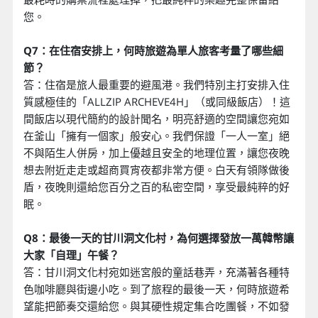
您。
Q7：在住宿安排上，何時旅遊為單人旅客考量了哪些細
節？
答：住宿是旅人最重要的避風港。我們特別主打安排入住
質感極佳的「ALLZIP ARCHEVE4H」（或同級飯店）！這
間飯店以現代簡約的設計聞名，明亮舒適的空間讓您宛如
在釜山「擁有一個家」般安心。我們保證「一人一室」絕
不與陌生人併房，加上優越且安全的地理位置，讓您夜晚
想去附近走走或超商買宵夜都非常方便。白天有領隊做後
盾，夜晚則還給您百分之百的私密空間，享受最純粹的好
眠。
Q8：最後一天的甘川洞文化村，為何選擇發放一萬韓幣讓
大家「自理」午餐？
答：甘川洞文化村宛如迷宮般的童話巷弄，充滿著各種特
色咖啡廳與街邊小吃。到了旅程的最後一天，何時旅遊希
望能把節奏交還給您。與其硬性規定集合吃團餐，不如發