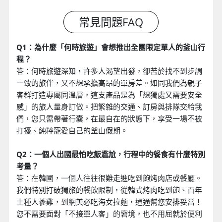
Q1：為什麼「何時旅遊」會想推出全團限定單人的釜山行
程？
答：何時旅遊深知，許多人渴望出發，卻苦於找不到步調
一致的旅伴，又不想承擔高昂的單房差。如同我們為親子
客群打造專屬同溫層，這支產品是為「想獨處又需要安全
感」的旅人量身訂做。把繁雜的交通、訂房與排隊交給我
們，您只需帶著行囊，在最自在的狀態下，享受一場不被
打擾、純粹寵愛自己的釜山假期。
Q2：一個人出國最怕吃飯尷尬，行程中的餐食有什麼特別
考量？
答：在韓國，一個人往往很難走進吃到飽烤肉店或餐廳。
我們特別打破獨旅的餐飲限制，從韓式烤肉吃到飽、百年
土種人蔘雞，到網美必吃海女拉麵，通通幫您安排妥當！
您不需要面對「不接單人客」的窘境，也不用屈就於便利