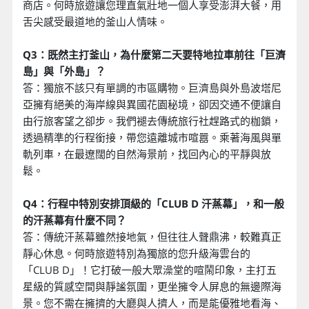
商店。何時旅遊讓您理直氣壯地一個人享受澎湃大餐，用
舌尖感受最道地的釜山人情味。
Q3：既然主打釜山，為什麼第二天要特地拉車前往「巨濟
島」與「外島」？
答：獨旅不該只有單調的市區購物。巨濟島與外島波塔尼
亞擁有絕美的海岸線與異國花園秘境，卻因交通不便讓自
由行旅客望之卻步。我們褪去傳統旅行社趕路式的枷鎖，
透過精準的行程銜接，帶您遠離城市喧囂。乘著海風與單
軌列車，在最遼闊的自然海景前，找回內心的平靜與放
鬆。
Q4：行程中特別安排頂級的「CLUB D 汗蒸幕」，和一般
的汗蒸幕有什麼不同？
答：傳統汗蒸幕雖然接地氣，但往往人聲鼎沸，較難真正
靜心休息。何時旅遊特別為獨旅的您升級海雲台的
「CLUB D」！它打破一般大眾澡堂的喧鬧印象，主打五
星級的質感空間與靜謐氛圍，更坐擁令人屏息的無邊際海
景。您不需在擁擠的大廳與人擠人，而是能優雅地看海、