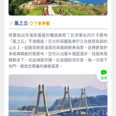
風之丘
◎下車參觀
想要拍出充滿氛圍感的獨旅美照？巨濟著名的打卡勝地
「風之丘」不容錯過！巨大的荷蘭風車佇立在綠草如茵的
山丘上，迎面而來是溫柔的海風與絕美海景，這裡更是許
多經典韓劇的取景地。您可以沿著木棧道漫步，找個角落
靜靜坐下，任由海風吹拂。在這個純淨天堂，每一次按下
快門，都是您專屬的療癒風景。
諮詢