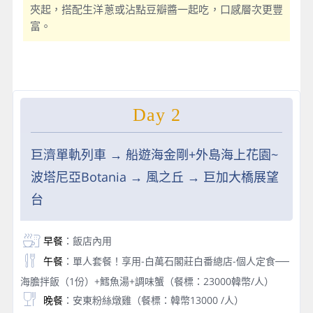
夾起，搭配生洋蔥或沾點豆瓣醬一起吃，口感層次更豐
富。
Day 2
巨濟單軌列車 → 船遊海金剛+外島海上花園~
波塔尼亞Botania → 風之丘 → 巨加大橋展望
台
早餐
：飯店內用
午餐
：單人套餐！享用-白萬石閣莊白番總店-個人定食──
海膽拌飯（1份）+鱈魚湯+調味蟹（餐標：23000韓幣/人）
晚餐
：安東粉絲燉雞（餐標：韓幣13000 /人）