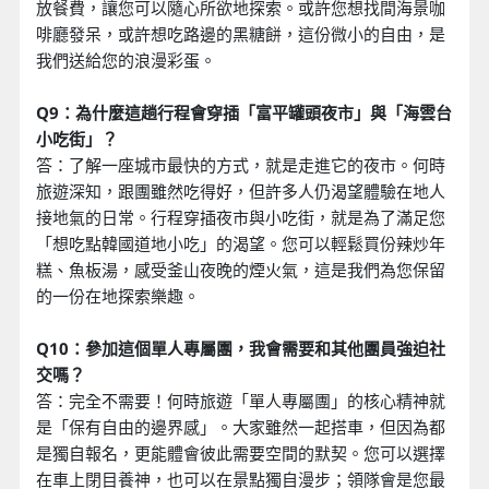
放餐費，讓您可以隨心所欲地探索。或許您想找間海景咖
啡廳發呆，或許想吃路邊的黑糖餅，這份微小的自由，是
我們送給您的浪漫彩蛋。
Q9：為什麼這趟行程會穿插「富平罐頭夜市」與「海雲台
小吃街」？
答：了解一座城市最快的方式，就是走進它的夜市。何時
旅遊深知，跟團雖然吃得好，但許多人仍渴望體驗在地人
接地氣的日常。行程穿插夜市與小吃街，就是為了滿足您
「想吃點韓國道地小吃」的渴望。您可以輕鬆買份辣炒年
糕、魚板湯，感受釜山夜晚的煙火氣，這是我們為您保留
的一份在地探索樂趣。
Q10：參加這個單人專屬團，我會需要和其他團員強迫社
交嗎？
答：完全不需要！何時旅遊「單人專屬團」的核心精神就
是「保有自由的邊界感」。大家雖然一起搭車，但因為都
是獨自報名，更能體會彼此需要空間的默契。您可以選擇
在車上閉目養神，也可以在景點獨自漫步；領隊會是您最