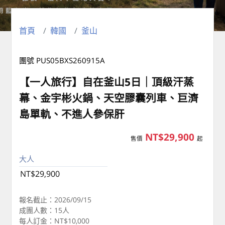
首頁
韓國
釜山
團號 PUS05BXS260915A
【一人旅行】自在釜山5日｜頂級汗蒸
幕、金宇彬火鍋、天空膠囊列車、巨濟
島單軌、不進人參保肝
NT$29,900
售價
起
大人
NT$29,900
報名截止：2026/09/15
成團人數：15人
每人訂金：NT$10,000