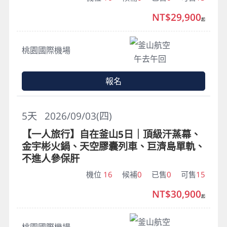
NT$29,900
起
釜山航空
桃園國際機場
午去午回
報名
5
天
2026/09/03(四)
【一人旅行】自在釜山5日｜頂級汗蒸幕、
金宇彬火鍋、天空膠囊列車、巨濟島單軌、
不進人參保肝
機位
16
候補
0
已售
0
可售
15
NT$30,900
起
釜山航空
桃園國際機場