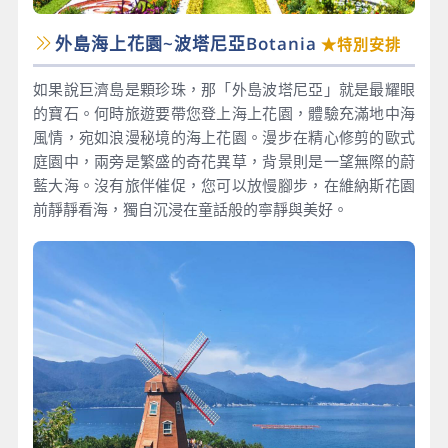
外島海上花園~波塔尼亞Botania
★特別安排
如果說巨濟島是顆珍珠，那「外島波塔尼亞」就是最耀眼
的寶石。何時旅遊要帶您登上海上花園，體驗充滿地中海
風情，宛如浪漫秘境的海上花園。漫步在精心修剪的歐式
庭園中，兩旁是繁盛的奇花異草，背景則是一望無際的蔚
藍大海。沒有旅伴催促，您可以放慢腳步，在維納斯花園
前靜靜看海，獨自沉浸在童話般的寧靜與美好。