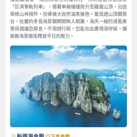
「巨濟單軌列車」，隨著車廂緩緩爬升至雞龍山頂，沿途
翠綠山林相伴，彷彿被大自然溫柔擁抱。當抵達山頂觀景
台，壯麗的多島海景觀瞬間映入眼簾，海天一線的湛藍美
景保證讓您屏息。不用趕行程，您能在此盡情深呼吸，讓
無敵海景徹底釋放平日的壓力。
船遊海金剛
◎下車參觀