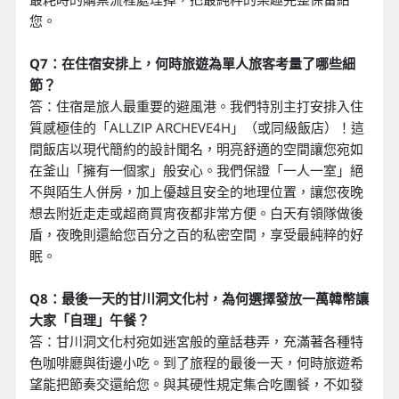
您。
Q7：在住宿安排上，何時旅遊為單人旅客考量了哪些細
節？
答：住宿是旅人最重要的避風港。我們特別主打安排入住
質感極佳的「ALLZIP ARCHEVE4H」（或同級飯店）！這
間飯店以現代簡約的設計聞名，明亮舒適的空間讓您宛如
在釜山「擁有一個家」般安心。我們保證「一人一室」絕
不與陌生人併房，加上優越且安全的地理位置，讓您夜晚
想去附近走走或超商買宵夜都非常方便。白天有領隊做後
盾，夜晚則還給您百分之百的私密空間，享受最純粹的好
眠。
Q8：最後一天的甘川洞文化村，為何選擇發放一萬韓幣讓
大家「自理」午餐？
答：甘川洞文化村宛如迷宮般的童話巷弄，充滿著各種特
色咖啡廳與街邊小吃。到了旅程的最後一天，何時旅遊希
望能把節奏交還給您。與其硬性規定集合吃團餐，不如發