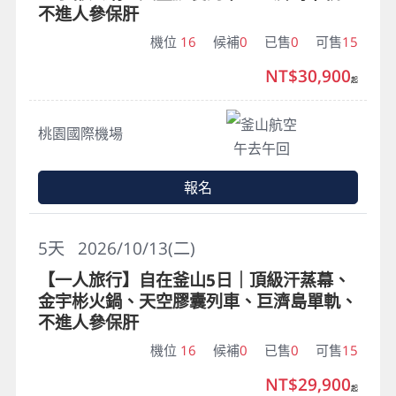
不進人參保肝
機位
16
候補
0
已售
0
可售
15
NT$30,900
起
釜山航空
桃園國際機場
午去午回
報名
5
天
2026/10/13(二)
【一人旅行】自在釜山5日｜頂級汗蒸幕、
金宇彬火鍋、天空膠囊列車、巨濟島單軌、
不進人參保肝
機位
16
候補
0
已售
0
可售
15
NT$29,900
起