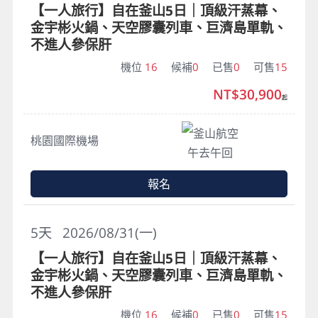
【一人旅行】自在釜山5日｜頂級汗蒸幕、
金宇彬火鍋、天空膠囊列車、巨濟島單軌、
不進人參保肝
機位
16
候補
0
已售
0
可售
15
NT$30,900
起
釜山航空
桃園國際機場
午去午回
報名
5
天
2026/08/31(一)
【一人旅行】自在釜山5日｜頂級汗蒸幕、
金宇彬火鍋、天空膠囊列車、巨濟島單軌、
不進人參保肝
機位
16
候補
0
已售
0
可售
15