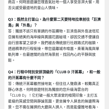
商店。何時旅遊讓您理直氣壯地一個人享受澎湃大餐，用
舌尖感受最道地的釜山人情味。
Q3：既然主打釜山，為什麼第二天要特地拉車前往「巨濟
島」與「外島」？
答：獨旅不該只有單調的市區購物。巨濟島與外島波塔尼
亞擁有絕美的海岸線與異國花園秘境，卻因交通不便讓自
由行旅客望之卻步。我們褪去傳統旅行社趕路式的枷鎖，
透過精準的行程銜接，帶您遠離城市喧囂。乘著海風與單
軌列車，在最遼闊的自然海景前，找回內心的平靜與放
鬆。
Q4：行程中特別安排頂級的「CLUB D 汗蒸幕」，和一般
的汗蒸幕有什麼不同？
答：傳統汗蒸幕雖然接地氣，但往往人聲鼎沸，較難真正
靜心休息。何時旅遊特別為獨旅的您升級海雲台的
「CLUB D」！它打破一般大眾澡堂的喧鬧印象，主打五
星級的質感空間與靜謐氛圍，更坐擁令人屏息的無邊際海
景。您不需在擁擠的大廳與人擠人，而是能優雅地看海、