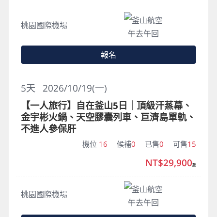
釜山航空
桃園國際機場
午去午回
報名
5
天
2026/10/19(一)
【一人旅行】自在釜山5日｜頂級汗蒸幕、
金宇彬火鍋、天空膠囊列車、巨濟島單軌、
不進人參保肝
機位
16
候補
0
已售
0
可售
15
NT$29,900
起
釜山航空
桃園國際機場
午去午回