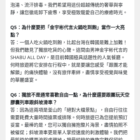
泡湯、流汗排毒。我們希望用這份超越傳統的奢華與寧
靜，讓您徹底卸下疲憊，享受極致寵愛自己的療癒時光。
Q5：為什麼要把「金宇彬代言火鍋吃到飽」當作一大亮
點？
答：一個人吃火鍋吃到飽，比起台灣在韓國是難上加難！
但我們聽見了獨旅吃貨的心聲。這間由男神金宇彬代言的
SHABU ALL DAY，是目前韓國極具話題性的人氣餐廳。
何時旅遊將它安排在行程中，就是要讓您感受「跟團才能
解鎖」的痛快體驗，沒有旅伴牽絆，盡情享受視覺與味覺
的華麗盛宴。
Q6：獨旅不是通常喜歡自由一點，為什麼還要跟團玩天空
膠囊列車跟斜坡滑車？
答：因為這兩項是釜山的「絕對大檔景點」，自由行往往
需要耗費大量時間搶票或排隊。何時旅遊已為您提前預訂
妥當。最棒的是，您可以獨自擁抱整片海景，盡情拍照不
被催促；斜坡滑車更是單人掌控速度的刺激體驗。我們把
最耗時的購票流程處理掉，把最純粹的樂趣完整保留給