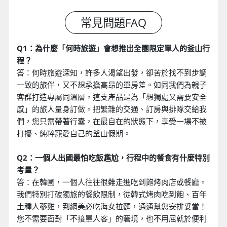
Q1：為什麼「何時旅遊」會想推出全團限定單人的釜山行
程？
答：何時旅遊深知，許多人渴望出發，卻苦於找不到步調
一致的旅伴，又不想承擔高昂的單房差。如同我們為親子
客群打造專屬同溫層，這支產品是為「想獨處又需要安全
感」的旅人量身訂做。把繁雜的交通、訂房與排隊交給我
們，您只需帶著行囊，在最自在的狀態下，享受一場不被
打擾、純粹寵愛自己的釜山假期。
Q2：一個人出國最怕吃飯尷尬，行程中的餐食有什麼特別
考量？
答：在韓國，一個人往往很難走進吃到飽烤肉店或餐廳。
我們特別打破獨旅的餐飲限制，從韓式烤肉吃到飽、百年
土種人蔘雞，到網美必吃海女拉麵，通通幫您安排妥當！
您不需要面對「不接單人客」的窘境，也不用屈就於便利