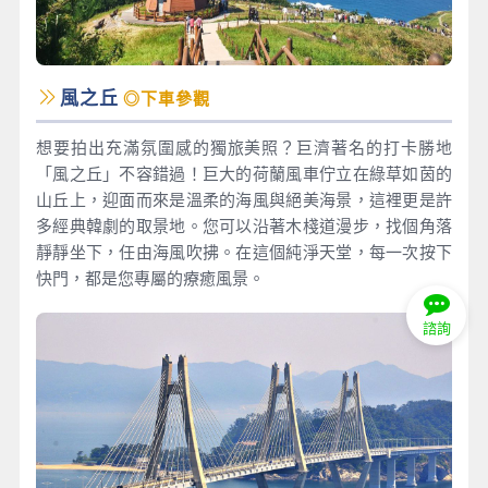
風之丘
◎下車參觀
想要拍出充滿氛圍感的獨旅美照？巨濟著名的打卡勝地
「風之丘」不容錯過！巨大的荷蘭風車佇立在綠草如茵的
山丘上，迎面而來是溫柔的海風與絕美海景，這裡更是許
多經典韓劇的取景地。您可以沿著木棧道漫步，找個角落
靜靜坐下，任由海風吹拂。在這個純淨天堂，每一次按下
快門，都是您專屬的療癒風景。
諮詢