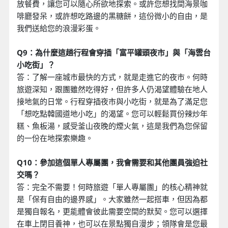
放餐費，讓您可以隨心所欲地探索。或許您想找間海景咖
啡廳發呆，或許想吃路邊的黑糖餅，這份微小的自由，是
我們送給您的浪漫彩蛋。
Q9：為什麼這趟行程會穿插「富平罐頭夜市」與「海雲台
小吃街」？
答：了解一座城市最快的方式，就是走進它的夜市。何時
旅遊深知，跟團雖然吃得好，但許多人仍渴望體驗在地人
接地氣的日常。行程穿插夜市與小吃街，就是為了滿足您
「想吃點韓國道地小吃」的渴望。您可以輕鬆買份辣炒年
糕、魚板湯，感受釜山夜晚的煙火氣，這是我們為您保留
的一份在地探索樂趣。
Q10：參加這個單人專屬團，我會需要和其他團員強迫社
交嗎？
答：完全不需要！何時旅遊「單人專屬團」的核心精神就
是「保有自由的邊界感」。大家雖然一起搭車，但因為都
是獨自報名，更能體會彼此需要空間的默契。您可以選擇
在車上閉目養神，也可以在景點獨自漫步；領隊會是您最