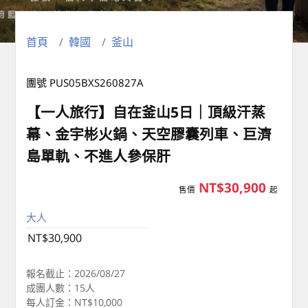
首頁
韓國
釜山
團號 PUS05BXS260827A
【一人旅行】自在釜山5日｜頂級汗蒸
幕、金宇彬火鍋、天空膠囊列車、巨濟
島單軌、不進人參保肝
NT$30,900
售價
起
大人
NT$30,900
報名截止：2026/08/27
成團人數：15人
每人訂金：NT$10,000