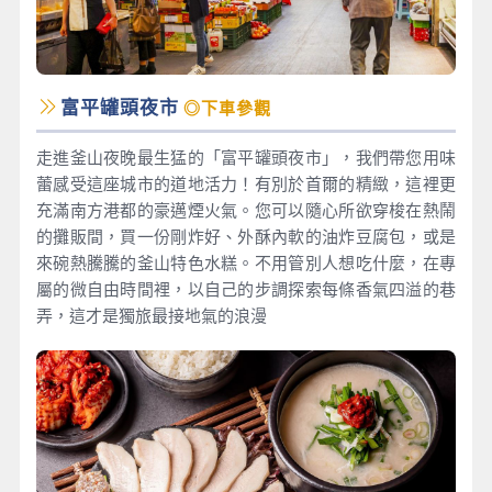
富平罐頭夜市
◎下車參觀
走進釜山夜晚最生猛的「富平罐頭夜市」，我們帶您用味
蕾感受這座城市的道地活力！有別於首爾的精緻，這裡更
充滿南方港都的豪邁煙火氣。您可以隨心所欲穿梭在熱鬧
的攤販間，買一份剛炸好、外酥內軟的油炸豆腐包，或是
來碗熱騰騰的釜山特色水糕。不用管別人想吃什麼，在專
屬的微自由時間裡，以自己的步調探索每條香氣四溢的巷
弄，這才是獨旅最接地氣的浪漫