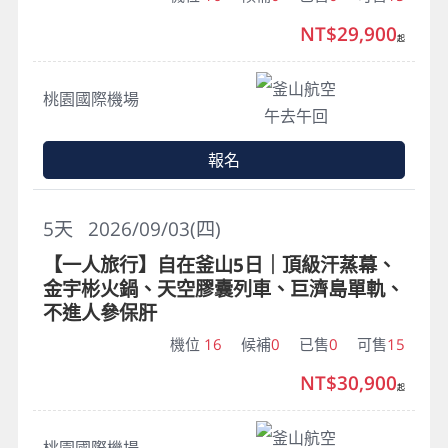
NT$29,900
起
釜山航空
桃園國際機場
午去午回
報名
5
天
2026/09/03(四)
【一人旅行】自在釜山5日｜頂級汗蒸幕、
金宇彬火鍋、天空膠囊列車、巨濟島單軌、
不進人參保肝
機位
16
候補
0
已售
0
可售
15
NT$30,900
起
釜山航空
桃園國際機場