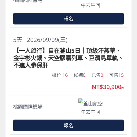
午去午回
報名
5
天
2026/09/09(三)
【一人旅行】自在釜山5日｜頂級汗蒸幕、
金宇彬火鍋、天空膠囊列車、巨濟島單軌、
不進人參保肝
機位
16
候補
0
已售
0
可售
15
NT$30,900
起
釜山航空
桃園國際機場
午去午回
報名