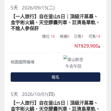
5
天
2026/09/15(二)
【一人旅行】自在釜山5日｜頂級汗蒸幕、
金宇彬火鍋、天空膠囊列車、巨濟島單軌、
不進人參保肝
機位
16
候補
0
已售
1
可售
14
NT$29,900
起
釜山航空
桃園國際機場
午去午回
報名
5
天
2026/10/01(四)
【一人旅行】自在釜山5日｜頂級汗蒸幕、
金宇彬火鍋、天空膠囊列車、巨濟島單軌、