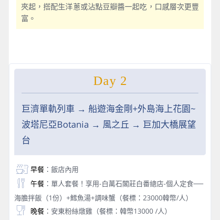
夾起，搭配生洋蔥或沾點豆瓣醬一起吃，口感層次更豐
富。
Day 2
巨濟單軌列車 → 船遊海金剛+外島海上花園~
波塔尼亞Botania → 風之丘 → 巨加大橋展望
台
早餐
：飯店內用
午餐
：單人套餐！享用-白萬石閣莊白番總店-個人定食──
海膽拌飯（1份）+鱈魚湯+調味蟹（餐標：23000韓幣/人）
晚餐
：安東粉絲燉雞（餐標：韓幣13000 /人）