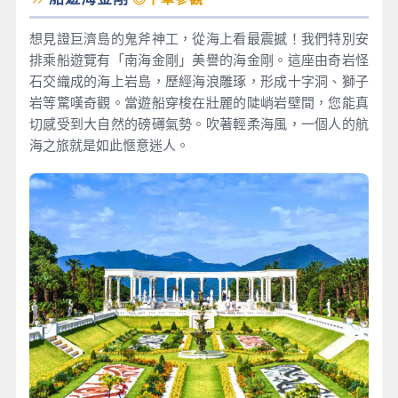
想見證巨濟島的鬼斧神工，從海上看最震撼！我們特別安
排乘船遊覽有「南海金剛」美譽的海金剛。這座由奇岩怪
石交織成的海上岩島，歷經海浪雕琢，形成十字洞、獅子
岩等驚嘆奇觀。當遊船穿梭在壯麗的陡峭岩壁間，您能真
切感受到大自然的磅礡氣勢。吹著輕柔海風，一個人的航
海之旅就是如此愜意迷人。