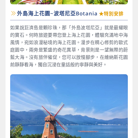
外島海上花園~波塔尼亞Botania
★特別安排
如果說巨濟島是顆珍珠，那「外島波塔尼亞」就是最耀眼
的寶石。何時旅遊要帶您登上海上花園，體驗充滿地中海
風情，宛如浪漫秘境的海上花園。漫步在精心修剪的歐式
庭園中，兩旁是繁盛的奇花異草，背景則是一望無際的蔚
藍大海。沒有旅伴催促，您可以放慢腳步，在維納斯花園
前靜靜看海，獨自沉浸在童話般的寧靜與美好。