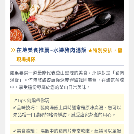
在地美食推薦~水邊豬肉湯飯
★特別安排，需
現場排隊
如果要選一道最能代表釜山靈魂的美食，那絕對是「豬肉
湯飯」。何時旅旅遊讓你深度體驗韓國美食，在熱氣蒸騰
中，享受這份專屬於您的釜山日常美味。
📍Tips 何編帶你玩:
✔品味技巧： 豬肉湯飯上桌時通常是原味高湯，您可以
先品嚐一口濃郁的豬骨鮮甜，感受店家熬煮的用心。
✔美食體驗： 湯飯中的豬肉片非常軟嫩，建議可以單獨