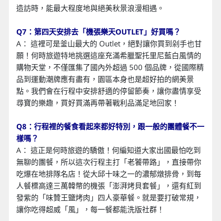
造訪時，能最大程度地與絕美秋景浪漫相遇。
Q7：第四天安排去「機張樂天OUTLET」好買嗎？
A： 這裡可是釜山最大的 Outlet，絕對讓你買到剁手也甘
願！何時旅遊特地挑選這座充滿希臘聖托里尼藍白風情的
購物天堂，不僅匯集了國內外超過 500 個品牌，從國際精
品到運動潮牌應有盡有，園區本身也是超好拍的網美景
點。我們會在行程中安排舒適的停留節奏，讓你盡情享受
尋寶的樂趣，買好買滿再帶著戰利品滿足地回家！
Q8：行程裡的餐食看起來都好特別，跟一般的團體餐不一
樣嗎？
A： 這正是何時旅遊的驕傲！何編知道大家出國最怕吃到
無聊的團餐，所以這次行程主打「老饕帶路」，直接帶你
吃爆在地排隊名店！從大邱十味之一的濃郁燉排骨，到每
人餐標高達三萬韓幣的機張「澎湃烤貝套餐」，還有紅到
發紫的「味贊王鹽烤肉」四人豪華餐。就是要打破常規，
讓你吃得超威「風」，每一餐都能洗版社群！