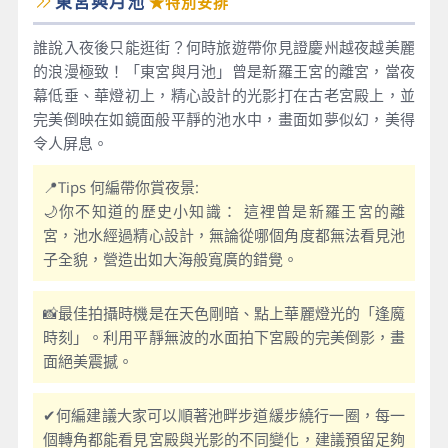
東宮與月池
★特別安排
誰說入夜後只能逛街？何時旅遊帶你見證慶州越夜越美麗
的浪漫極致！「東宮與月池」曾是新羅王宮的離宮，當夜
幕低垂、華燈初上，精心設計的光影打在古老宮殿上，並
完美倒映在如鏡面般平靜的池水中，畫面如夢似幻，美得
令人屏息。
📍Tips 何編帶你賞夜景:
🌙你不知道的歷史小知識： 這裡曾是新羅王宮的離
宮，池水經過精心設計，無論從哪個角度都無法看見池
子全貌，營造出如大海般寬廣的錯覺。
📸最佳拍攝時機是在天色剛暗、點上華麗燈光的「逢魔
時刻」。利用平靜無波的水面拍下宮殿的完美倒影，畫
面絕美震撼。
✔何編建議大家可以順著池畔步道緩步繞行一圈，每一
個轉角都能看見宮殿與光影的不同變化，建議預留足夠