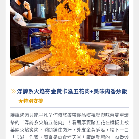
浮誇系火焰夯金黃卡滋五花肉+美味肉香炒飯
★特別安排
誰說烤肉只能平凡？何時旅遊帶你品嚐視覺與味蕾雙重爆
擊的「浮誇系火焰五花肉」！看著厚實豬五花在鐵板上被
華麗火焰炙烤，瞬間鎖住肉汁，外皮金黃酥脆，咬下一口
「卡滋」作響，簡直是肉食控天堂！壓軸登場的「肉香炒