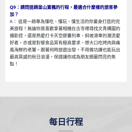
Q9：請問這趟釜山賞楓的行程，最適合什麼樣的旅客參
加？
A： 這是一趟專為懂吃、懂玩、懂生活的你量身打造的完
美旅程！無論你是喜歡拿著相機在古寺裡尋找文青構圖的
攝影控，還是熱愛打卡天空膠囊列車、斜坡滑車的潮流愛
好者，亦或是對餐食品質有極高要求、想大口吃烤肉與痛
風海鮮的老饕。跟著何時旅遊出發，不用做功課也能玩出
最高質感的秋日浪漫，保證讓你成為朋友圈最閃亮的焦
點！
每日行程