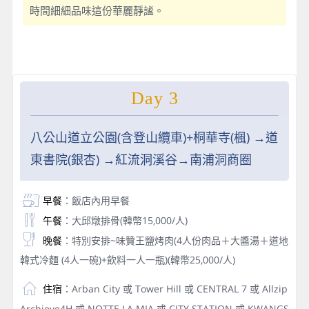
時間細細品味這份華麗靜謐。
Day 3
八公山道立公園(含登山纜車)+桐華寺(楓) →道
東書院(銀杏) →紅流洞溪谷→南浦洞商圈
早餐
：飯店內用早餐
午餐
：大邱燉排骨(韓幣15,000/人)
晚餐
：特別安排~味贊王鹽烤肉(4人份肉品＋大醬湯＋道地
韓式冷麵 (4人一碗)+飲料一人一瓶)(韓幣25,000/人)
住宿
：Arban City 或 Tower Hill 或 CENTRAL 7 或 Allzip
Archieve4H 或 NOTTE LA MIA 或 CITY STATION 或 KWANGS