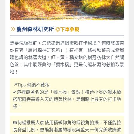
慶州森林研究所
◎下車參觀
想要洗版社群，怎能錯過這個爆款打卡秘境？何時旅遊帶
你直奔「慶州森林研究所」！這裡有一條被秋葉染成漸層
暖色調的林蔭大道，紅、黃、橘交錯的樹冠彷彿大自然調
色盤。其中最經典的「獨木橋」更是何編私藏的必拍取景
地！
📍Tips 何編不藏私:
✔這裡最著名的是「獨木橋」景點！橫跨小溪的獨木橋
搭配兩旁高聳入天的絕美秋林，是網路上最夯的打卡地
標。
📸何編推薦大家使用稍微仰角的低視角拍攝，不僅能拉
長身型比例，更能將漸層的樹冠與藍天一併完美收錄進