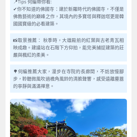
📍Tips 何編帶你看:
✔你不知道的佛國寺：建於新羅時代的佛國寺，不僅是
佛教藝術的巔峰之作，其境內的多寶塔與釋迦塔更是韓
國國寶級的必看建築。
📸取景推薦： 秋季時，大雄殿前的紅葉與古老青瓦相
映成趣。建議站在石階下方仰拍，能完美捕捉建築的莊
嚴與楓紅的柔美。
🌳何編推薦大家，漫步在寺院的長廊間，不妨放慢腳
步，聆聽微風吹過檐角風鈴的清脆聲響，感受遠離塵囂
的寧靜與滿滿禪意。