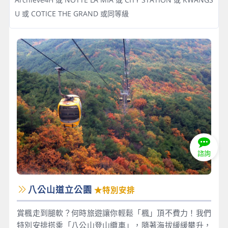
U 或 COTICE THE GRAND 或同等級
諮詢
八公山道立公園
★特別安排
賞楓走到腿軟？何時旅遊讓你輕鬆「楓」頂不費力！我們
特別安排搭乘「八公山登山纜車」，隨著海拔緩緩攀升，