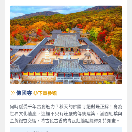
佛國寺
◎下車參觀
何時感受千年古剎魅力？秋天的佛國寺絕對是正解！身為
世界文化遺產，這裡不只有莊嚴的傳統建築，滿園紅葉與
金黃銀杏交織，將古色古香的青瓦紅牆點綴得如詩如畫。