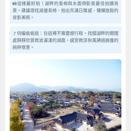
📸這樣最好拍！湖畔的垂柳與水面倒影是最佳拍攝背
景。建議尋找湖邊長椅，拍出充滿日雜感、慵懶放鬆的
背影美照。
🚩何編偷偷說：在這裡不需要趕行程，找個湖畔的開闊
處靜靜欣賞微波盪漾的湖面，感受微涼秋風拂過臉龐的
純粹愜意。