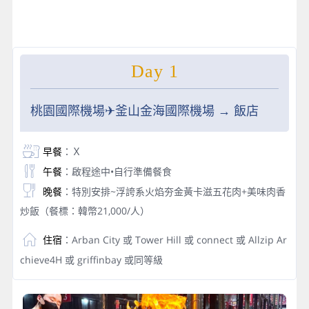
Day 1
桃園國際機場✈︎釜山金海國際機場 → 飯店
早餐
：Ｘ
午餐
：啟程途中•自行準備餐食
晚餐
：特別安排~浮誇系火焰夯金黃卡滋五花肉+美味肉香
炒飯（餐標：韓幣21,000/人）
住宿
：Arban City 或 Tower Hill 或 connect 或 Allzip Ar
chieve4H 或 griffinbay 或同等級