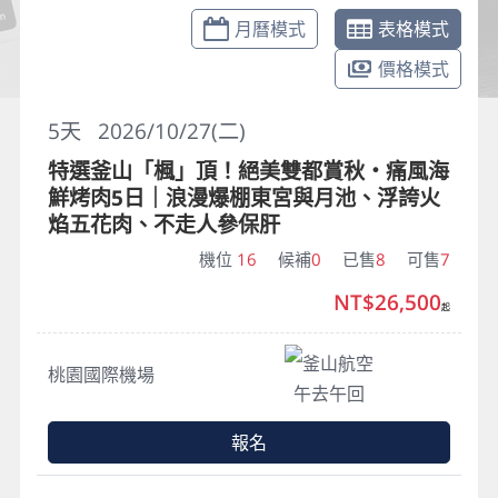
月曆模式
表格模式
價格模式
5
天
2026/10/27(二)
特選釜山「楓」頂！絕美雙都賞秋・痛風海
鮮烤肉5日｜浪漫爆棚東宮與月池、浮誇火
焰五花肉、不走人參保肝
機位
16
候補
0
已售
8
可售
7
NT$26,500
起
釜山航空
桃園國際機場
午去午回
報名