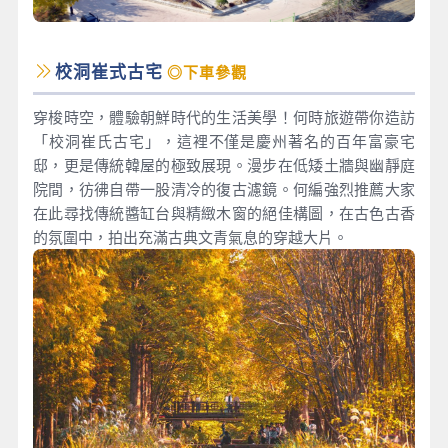
校洞崔式古宅
◎下車參觀
穿梭時空，體驗朝鮮時代的生活美學！何時旅遊帶你造訪
「校洞崔氏古宅」，這裡不僅是慶州著名的百年富豪宅
邸，更是傳統韓屋的極致展現。漫步在低矮土牆與幽靜庭
院間，彷彿自帶一股清冷的復古濾鏡。何編強烈推薦大家
在此尋找傳統醬缸台與精緻木窗的絕佳構圖，在古色古香
的氛圍中，拍出充滿古典文青氣息的穿越大片。