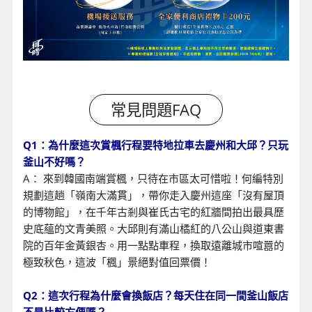
Q1：為什麼這次賞楓行程要特地拉車去慶州和大邱？只玩
釜山不好嗎？
A： 來到韓國南端賞楓，只待在市區太可惜啦！何編特別
規劃這趟「嶺南大滿貫」，帶你走入慶州這座「沒有屋頂
的博物館」，在千年古剎與崔氏古宅的紅牆間拍出最具歷
史底蘊的文青美照。大邱則有滿山橘紅的八公山與道東書
院的百年金黃銀杏。用一點點車程，換取遠離城市喧囂的
極致秋色，這波「楓」景絕對值回票價！
Q2：這次行程為什麼會換飯店？每天住在同一間釜山飯店