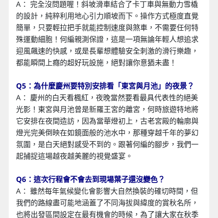
A： 完全沒問題喔！斜坡滑車結合了卡丁車與無動力雪橇
的設計，純粹利用地心引力順坡而下。操作方式極度直覺
簡單，只要輕拉把手就能控制速度與煞車，不需要任何特
殊運動細胞！何編親測保證，這是一項無論年輕人想追求
迎風飆速的快感，或是長輩想體驗安全刺激的滑行樂趣，
都能瞬間上癮的超好玩設施，絕對讓你意猶未盡！
Q5：為什麼慶州要特別安排看「東宮與月池」的夜景？
A： 慶州的白天看楓紅，夜晚當然要看最具代表性的絕美
光影！東宮與月池曾是新羅王宮的離宮，何時旅遊特地將
它安排在夜間造訪，因為當華燈初上，古老宮殿的輪廓與
燈光完美倒映在如鏡面般的池水中，那種穿越千年的夢幻
氛圍，是白天絕對感受不到的。跟著何編的腳步，我們一
起捕捉這場越夜越美麗的視覺盛宴。
Q6：這次行程會不會去到現場葉子還沒變色？
A： 雖然每年氣候變化會影響大自然換裝的確切時間，但
我們的路線盡可能地涵蓋了不同海拔與緯度的賞秋名所，
也將出發區間設定在最有機會的時候，為了讓大家在秋季