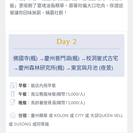
飯」更吸飽了靈魂油脂精華。跟著何編大口吃肉，保證這
餐讓你回味無窮、稱霸社群！
Day 2
佛國寺(楓) →慶州普門湖(楓) →校洞崔式古宅
→慶州森林研究所(楓) →東宮與月池 (夜景)
早餐
：飯店內用早餐
午餐
：南瓜鴨風味餐(韓幣15,000/人)
晚餐
：馬鈴薯燉骨湯(韓幣13,000/人)
住宿
：慶州韓華 或 KOLON 或 CITY 或 大邱QUEEN VELL
或 SUSONG 或同等級