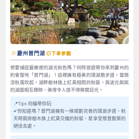
慶州普門湖
◎下車參觀
想要捕捉最療癒的湖光秋色嗎？何時旅遊帶你來到慶州的
約會聖地「普門湖」！這裡擁有極美的環湖散步道，當微
涼秋風吹起，湖畔樹林換上紅黃相間的秋裝，與波光粼粼
的湖面相互輝映，美得令人捨不得移開目光。
📍Tips 何編帶你玩:
✔你知道嗎？普門湖擁有一條規劃完善的環湖步道，秋
天時兩旁樹木換上紅黃交織的秋裝，是享受愜意散策的
絕佳去處。