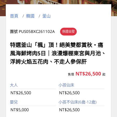
首頁
韓國
釜山
團號 PUS05BXC261102A
保證出發
特選釜山「楓」頂！絕美雙都賞秋・痛
風海鮮烤肉5日｜浪漫爆棚東宮與月池、
浮誇火焰五花肉、不走人參保肝
NT$26,500
售價
起
大人
小孩佔床
NT$26,500
NT$26,500
嬰兒
小孩不佔床(6歲-12歲)
NT$5,000
NT$26,500