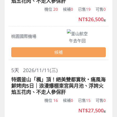
焰五花肉、不走人參保肝
機位
20
候補
0
已售
19
可售
0
NT$26,500
起
釜山航空
桃園國際機場
午去午回
候補
5
天
2026/11/11(三)
特選釜山「楓」頂！絕美雙都賞秋・痛風海
鮮烤肉5日｜浪漫爆棚東宮與月池、浮誇火
焰五花肉、不走人參保肝
機位
16
候補
0
已售
15
可售
0
NT$27,500
起