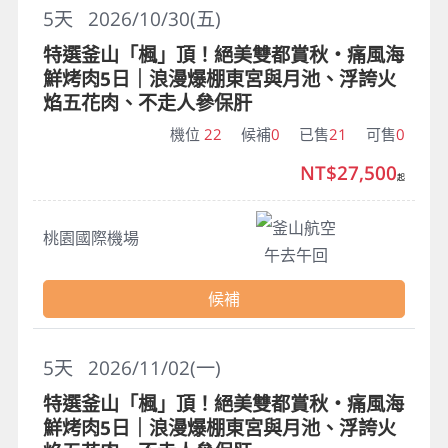
5
天
2026/10/30(五)
特選釜山「楓」頂！絕美雙都賞秋・痛風海
鮮烤肉5日｜浪漫爆棚東宮與月池、浮誇火
焰五花肉、不走人參保肝
機位
22
候補
0
已售
21
可售
0
NT$27,500
起
釜山航空
桃園國際機場
午去午回
候補
5
天
2026/11/02(一)
特選釜山「楓」頂！絕美雙都賞秋・痛風海
鮮烤肉5日｜浪漫爆棚東宮與月池、浮誇火