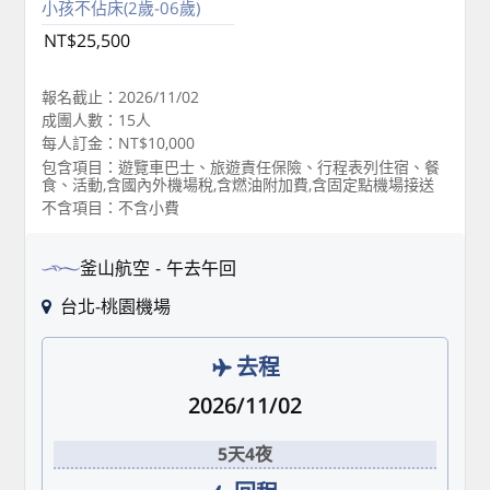
小孩不佔床(2歲-06歲)
NT$25,500
報名截止：2026/11/02
成團人數：15人
每人訂金：NT$10,000
包含項目：遊覽車巴士、旅遊責任保險、行程表列住宿、餐
食、活動,含國內外機場稅,含燃油附加費,含固定點機場接送
不含項目：不含小費
釜山航空
午去午回
台北-桃園機場
去程
2026/11/02
5天4夜