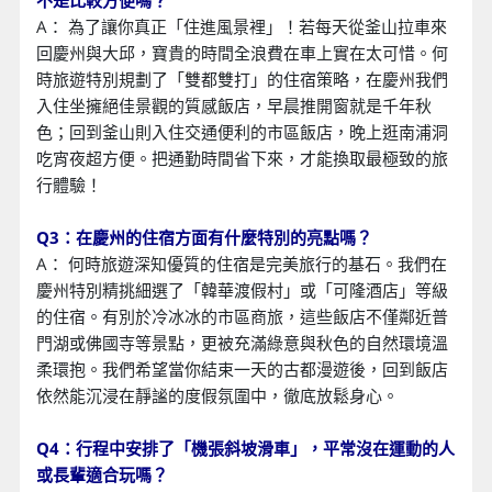
不是比較方便嗎？
A： 為了讓你真正「住進風景裡」！若每天從釜山拉車來
回慶州與大邱，寶貴的時間全浪費在車上實在太可惜。何
時旅遊特別規劃了「雙都雙打」的住宿策略，在慶州我們
入住坐擁絕佳景觀的質感飯店，早晨推開窗就是千年秋
色；回到釜山則入住交通便利的市區飯店，晚上逛南浦洞
吃宵夜超方便。把通勤時間省下來，才能換取最極致的旅
行體驗！
Q3：在慶州的住宿方面有什麼特別的亮點嗎？
A： 何時旅遊深知優質的住宿是完美旅行的基石。我們在
慶州特別精挑細選了「韓華渡假村」或「可隆酒店」等級
的住宿。有別於冷冰冰的市區商旅，這些飯店不僅鄰近普
門湖或佛國寺等景點，更被充滿綠意與秋色的自然環境溫
柔環抱。我們希望當你結束一天的古都漫遊後，回到飯店
依然能沉浸在靜謐的度假氛圍中，徹底放鬆身心。
Q4：行程中安排了「機張斜坡滑車」，平常沒在運動的人
或長輩適合玩嗎？