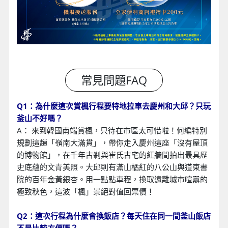
Q1：為什麼這次賞楓行程要特地拉車去慶州和大邱？只玩
釜山不好嗎？
A： 來到韓國南端賞楓，只待在市區太可惜啦！何編特別
規劃這趟「嶺南大滿貫」，帶你走入慶州這座「沒有屋頂
的博物館」，在千年古剎與崔氏古宅的紅牆間拍出最具歷
史底蘊的文青美照。大邱則有滿山橘紅的八公山與道東書
院的百年金黃銀杏。用一點點車程，換取遠離城市喧囂的
極致秋色，這波「楓」景絕對值回票價！
Q2：這次行程為什麼會換飯店？每天住在同一間釜山飯店