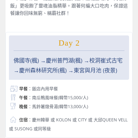
飯」更吸飽了靈魂油脂精華。跟著何編大口吃肉，保證這
餐讓你回味無窮、稱霸社群！
Day 2
佛國寺(楓) →慶州普門湖(楓) →校洞崔式古宅
→慶州森林研究所(楓) →東宮與月池 (夜景)
早餐
：飯店內用早餐
午餐
：南瓜鴨風味餐(韓幣15,000/人)
晚餐
：馬鈴薯燉骨湯(韓幣13,000/人)
住宿
：慶州韓華 或 KOLON 或 CITY 或 大邱QUEEN VELL
或 SUSONG 或同等級