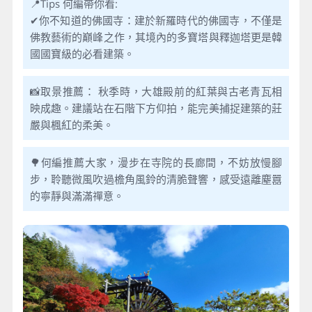
📍Tips 何編帶你看:
✔你不知道的佛國寺：建於新羅時代的佛國寺，不僅是
佛教藝術的巔峰之作，其境內的多寶塔與釋迦塔更是韓
國國寶級的必看建築。
📸取景推薦： 秋季時，大雄殿前的紅葉與古老青瓦相
映成趣。建議站在石階下方仰拍，能完美捕捉建築的莊
嚴與楓紅的柔美。
🌳何編推薦大家，漫步在寺院的長廊間，不妨放慢腳
步，聆聽微風吹過檐角風鈴的清脆聲響，感受遠離塵囂
的寧靜與滿滿禪意。