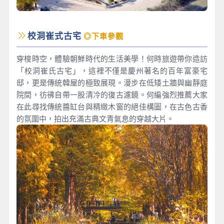
校洞崔式古宅
◎下車參觀
穿梭時空，體驗朝鮮時代的生活美學！何時旅遊帶你造訪
「校洞崔氏古宅」，這裡不僅是慶州著名的百年富豪宅
邸，更是傳統韓屋的極致展現。漫步在低矮土牆與幽靜庭
院間，彷彿自帶一股清冷的復古濾鏡。何編強烈推薦大家
在此尋找傳統醬缸台與精緻木窗的絕佳構圖，在古色古香
的氛圍中，拍出充滿古典文青氣息的穿越大片。