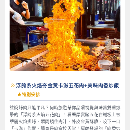
浮誇系火焰夯金黃卡滋五花肉+美味肉香炒飯
★特別安排
誰說烤肉只能平凡？何時旅遊帶你品嚐視覺與味蕾雙重爆
擊的「浮誇系火焰五花肉」！看著厚實豬五花在鐵板上被
華麗火焰炙烤，瞬間鎖住肉汁，外皮金黃酥脆，咬下一口
「卡滋」作響，簡直是肉食控天堂！壓軸登場的「肉香炒