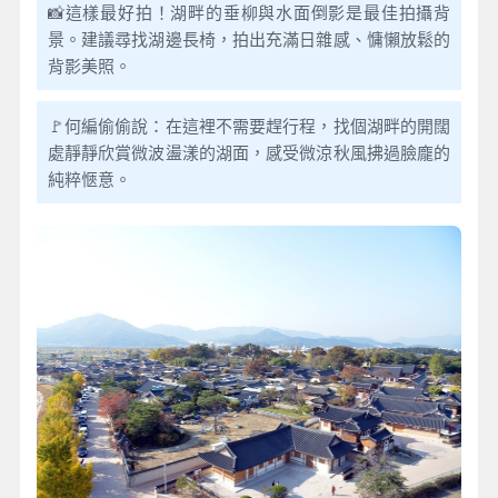
📸這樣最好拍！湖畔的垂柳與水面倒影是最佳拍攝背
景。建議尋找湖邊長椅，拍出充滿日雜感、慵懶放鬆的
背影美照。
🚩何編偷偷說：在這裡不需要趕行程，找個湖畔的開闊
處靜靜欣賞微波盪漾的湖面，感受微涼秋風拂過臉龐的
純粹愜意。