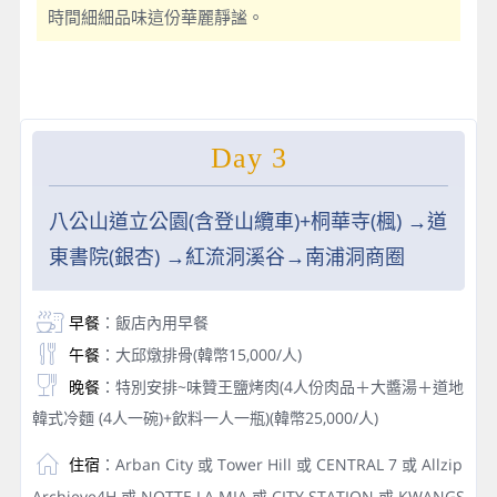
時間細細品味這份華麗靜謐。
Day 3
八公山道立公園(含登山纜車)+桐華寺(楓) →道
東書院(銀杏) →紅流洞溪谷→南浦洞商圈
早餐
：飯店內用早餐
午餐
：大邱燉排骨(韓幣15,000/人)
晚餐
：特別安排~味贊王鹽烤肉(4人份肉品＋大醬湯＋道地
韓式冷麵 (4人一碗)+飲料一人一瓶)(韓幣25,000/人)
住宿
：Arban City 或 Tower Hill 或 CENTRAL 7 或 Allzip
Archieve4H 或 NOTTE LA MIA 或 CITY STATION 或 KWANGS