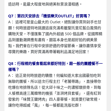
造訪時，能最大程度地與絕美秋景浪漫相遇。
Q7：第四天安排去「機張樂天OUTLET」好買嗎？
A： 這裡可是釜山最大的 Outlet，絕對讓你買到剁手也甘
願！何時旅遊特地挑選這座充滿希臘聖托里尼藍白風情的
購物天堂，不僅匯集了國內外超過 500 個品牌，從國際精
品到運動潮牌應有盡有，園區本身也是超好拍的網美景
點。我們會在行程中安排舒適的停留節奏，讓你盡情享受
尋寶的樂趣，買好買滿再帶著戰利品滿足地回家！
Q8：行程裡的餐食看起來都好特別，跟一般的團體餐不一
樣嗎？
A： 這正是何時旅遊的驕傲！何編知道大家出國最怕吃到
無聊的團餐，所以這次行程主打「老饕帶路」，直接帶你
吃爆在地排隊名店！從大邱十味之一的濃郁燉排骨，到每
人餐標高達三萬韓幣的機張「澎湃烤貝套餐」，還有紅到
發紫的「味贊王鹽烤肉」四人豪華餐。就是要打破常規，
讓你吃得超威「風」，每一餐都能洗版社群！