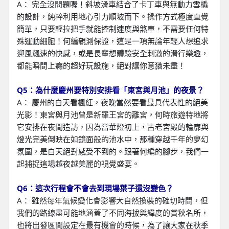
A： 完全沒問題喔！斜坡滑車結合了卡丁車與無動力雪橇
的設計，純粹利用地心引力順坡而下。操作方式極度直覺
簡單，只要輕拉把手就能控制速度與煞車，不需要任何特
殊運動細胞！何編親測保證，這是一項無論年輕人想追求
迎風飆速的快感，或是長輩想體驗安全刺激的滑行樂趣，
都能瞬間上癮的超好玩設施，絕對讓你意猶未盡！
Q5：為什麼慶州要特別安排看「東宮與月池」的夜景？
A： 慶州的白天看楓紅，夜晚當然要看最具代表性的絕美
光影！東宮與月池曾是新羅王宮的離宮，何時旅遊特地將
它安排在夜間造訪，因為當華燈初上，古老宮殿的輪廓與
燈光完美倒映在如鏡面般的池水中，那種穿越千年的夢幻
氛圍，是白天絕對感受不到的。跟著何編的腳步，我們一
起捕捉這場越夜越美麗的視覺盛宴。
Q6：這次行程會不會去到現場葉子還沒變色？
A： 雖然每年氣候變化會影響大自然換裝的確切時間，但
我們的路線盡可能地涵蓋了不同海拔與緯度的賞秋名所，
也將出發區間設定在最有機會的時候，為了讓大家在秋季