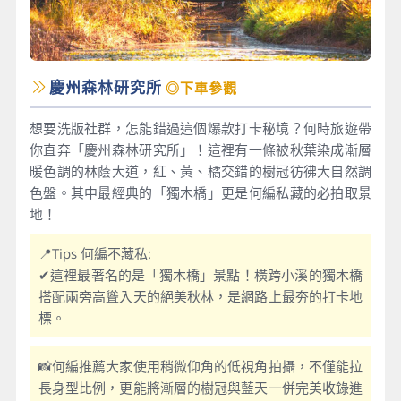
慶州森林研究所
◎下車參觀
想要洗版社群，怎能錯過這個爆款打卡秘境？何時旅遊帶
你直奔「慶州森林研究所」！這裡有一條被秋葉染成漸層
暖色調的林蔭大道，紅、黃、橘交錯的樹冠彷彿大自然調
色盤。其中最經典的「獨木橋」更是何編私藏的必拍取景
地！
📍Tips 何編不藏私:
✔這裡最著名的是「獨木橋」景點！橫跨小溪的獨木橋
搭配兩旁高聳入天的絕美秋林，是網路上最夯的打卡地
標。
📸何編推薦大家使用稍微仰角的低視角拍攝，不僅能拉
長身型比例，更能將漸層的樹冠與藍天一併完美收錄進