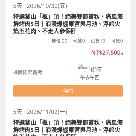
5
天
2026/10/30(五)
特選釜山「楓」頂！絕美雙都賞秋・痛風海
鮮烤肉5日｜浪漫爆棚東宮與月池、浮誇火
焰五花肉、不走人參保肝
機位
20
候補
0
已售
19
可售
0
NT$27,500
起
釜山航空
桃園國際機場
午去午回
候補
5
天
2026/11/02(一)
特選釜山「楓」頂！絕美雙都賞秋・痛風海
鮮烤肉5日｜浪漫爆棚東宮與月池、浮誇火