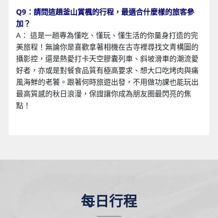
Q9：請問這趟釜山賞楓的行程，最適合什麼樣的旅客參
加？
A： 這是一趟專為懂吃、懂玩、懂生活的你量身打造的完
美旅程！無論你是喜歡拿著相機在古寺裡尋找文青構圖的
攝影控，還是熱愛打卡天空膠囊列車、斜坡滑車的潮流愛
好者，亦或是對餐食品質有極高要求、想大口吃烤肉與痛
風海鮮的老饕。跟著何時旅遊出發，不用做功課也能玩出
最高質感的秋日浪漫，保證讓你成為朋友圈最閃亮的焦
點！
每日行程