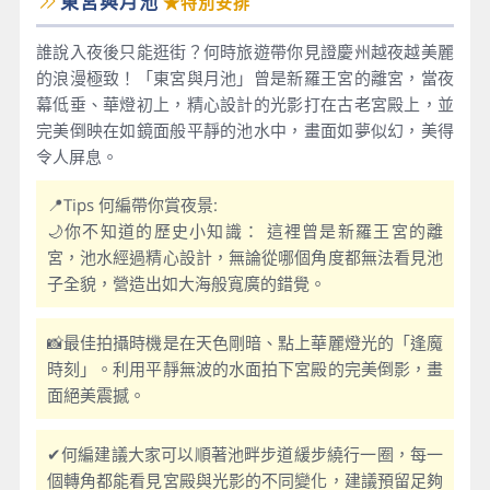
東宮與月池
★特別安排
誰說入夜後只能逛街？何時旅遊帶你見證慶州越夜越美麗
的浪漫極致！「東宮與月池」曾是新羅王宮的離宮，當夜
幕低垂、華燈初上，精心設計的光影打在古老宮殿上，並
完美倒映在如鏡面般平靜的池水中，畫面如夢似幻，美得
令人屏息。
📍Tips 何編帶你賞夜景:
🌙你不知道的歷史小知識： 這裡曾是新羅王宮的離
宮，池水經過精心設計，無論從哪個角度都無法看見池
子全貌，營造出如大海般寬廣的錯覺。
📸最佳拍攝時機是在天色剛暗、點上華麗燈光的「逢魔
時刻」。利用平靜無波的水面拍下宮殿的完美倒影，畫
面絕美震撼。
✔何編建議大家可以順著池畔步道緩步繞行一圈，每一
個轉角都能看見宮殿與光影的不同變化，建議預留足夠