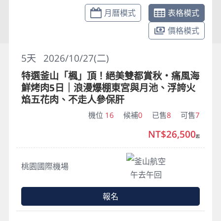
月曆模式
表格模式
價格模式
5
天
2026/10/27(二)
特選釜山「楓」頂！絕美雙都賞秋・痛風海
鮮烤肉5日｜浪漫爆棚東宮與月池、浮誇火
焰五花肉、不走人參保肝
機位
16
候補
0
已售
8
可售
7
NT$26,500
起
釜山航空
桃園國際機場
午去午回
報名