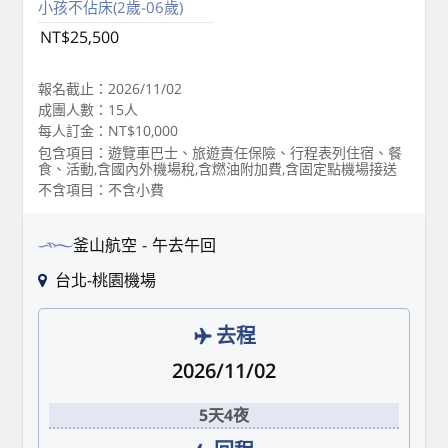
小孩不佔床(2歲-06歲)
NT$25,500
報名截止：2026/11/02
成團人數：15人
每人訂金：NT$10,000
包含項目：遊覽車巴士、旅遊責任保險、行程表列住宿、餐
食、活動,含國內外機場稅,含燃油附加費,含固定點機場接送
不含項目：不含小費
釜山航空
午去午回
台北-桃園機場
去程
2026/11/02
5天4夜