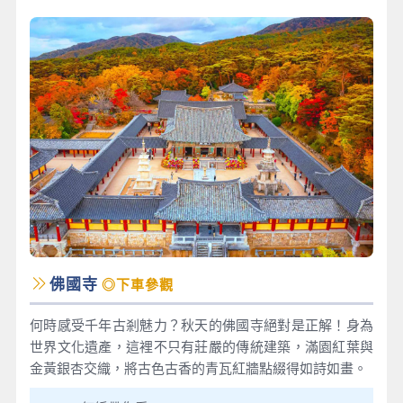
佛國寺
◎下車參觀
何時感受千年古剎魅力？秋天的佛國寺絕對是正解！身為
世界文化遺產，這裡不只有莊嚴的傳統建築，滿園紅葉與
金黃銀杏交織，將古色古香的青瓦紅牆點綴得如詩如畫。