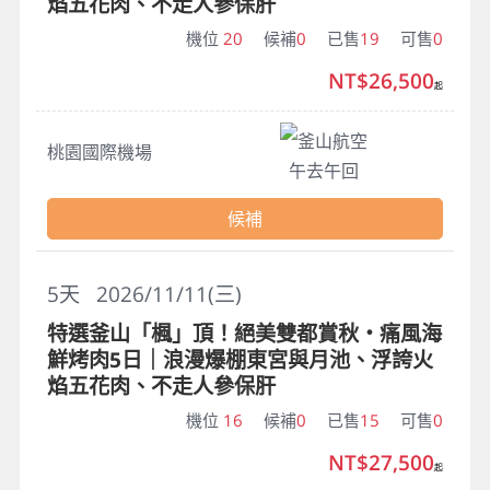
焰五花肉、不走人參保肝
機位
20
候補
0
已售
19
可售
0
NT$26,500
起
釜山航空
桃園國際機場
午去午回
候補
5
天
2026/11/11(三)
特選釜山「楓」頂！絕美雙都賞秋・痛風海
鮮烤肉5日｜浪漫爆棚東宮與月池、浮誇火
焰五花肉、不走人參保肝
機位
16
候補
0
已售
15
可售
0
NT$27,500
起