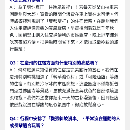
不是比較方便嗎？
A： 為了讓你真正「住進風景裡」！若每天從釜山拉車來
回慶州與大邱，寶貴的時間全浪費在車上實在太可惜。何
時旅遊特別規劃了「雙都雙打」的住宿策略，在慶州我們
入住坐擁絕佳景觀的質感飯店，早晨推開窗就是千年秋
色；回到釜山則入住交通便利的市區飯店，晚上逛南浦洞
吃宵夜超方便。把通勤時間省下來，才能換取最極致的旅
行體驗！
Q3：在慶州的住宿方面有什麼特別的亮點嗎？
A： 何時旅遊深知優質的住宿是完美旅行的基石。我們在
慶州特別精挑細選了「韓華渡假村」或「可隆酒店」等級
的住宿。有別於冷冰冰的市區商旅，這些飯店不僅鄰近普
門湖或佛國寺等景點，更被充滿綠意與秋色的自然環境溫
柔環抱。我們希望當你結束一天的古都漫遊後，回到飯店
依然能沉浸在靜謐的度假氛圍中，徹底放鬆身心。
Q4：行程中安排了「機張斜坡滑車」，平常沒在運動的人
或長輩適合玩嗎？