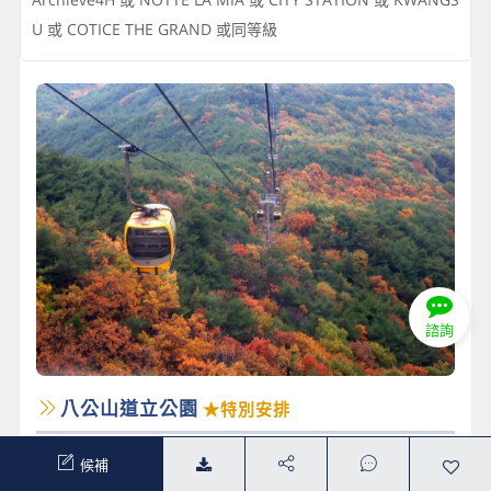
U 或 COTICE THE GRAND 或同等級
諮詢
八公山道立公園
★特別安排
賞楓走到腿軟？何時旅遊讓你輕鬆「楓」頂不費力！我們
候補
特別安排搭乘「八公山登山纜車」，隨著海拔緩緩攀升，