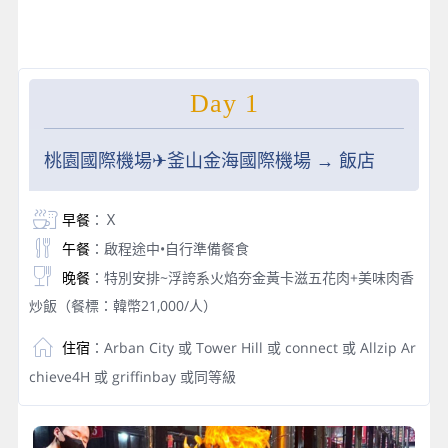
Day 1
桃園國際機場✈︎釜山金海國際機場 → 飯店
早餐
：Ｘ
午餐
：啟程途中•自行準備餐食
晚餐
：特別安排~浮誇系火焰夯金黃卡滋五花肉+美味肉香
炒飯（餐標：韓幣21,000/人）
住宿
：Arban City 或 Tower Hill 或 connect 或 Allzip Ar
chieve4H 或 griffinbay 或同等級