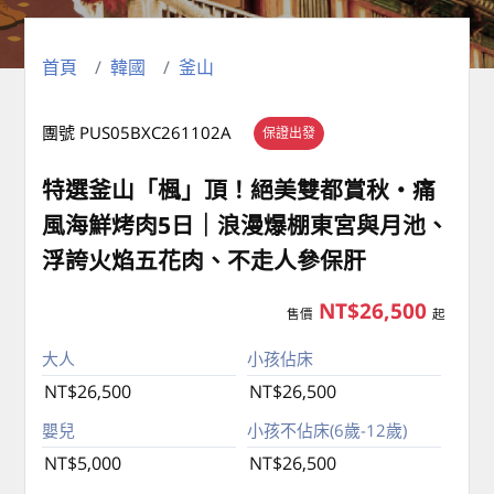
首頁
韓國
釜山
團號 PUS05BXC261102A
保證出發
特選釜山「楓」頂！絕美雙都賞秋・痛
風海鮮烤肉5日｜浪漫爆棚東宮與月池、
浮誇火焰五花肉、不走人參保肝
NT$26,500
售價
起
大人
小孩佔床
NT$26,500
NT$26,500
嬰兒
小孩不佔床(6歲-12歲)
NT$5,000
NT$26,500