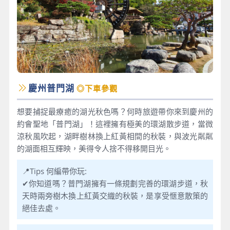
慶州普門湖
◎下車參觀
想要捕捉最療癒的湖光秋色嗎？何時旅遊帶你來到慶州的
約會聖地「普門湖」！這裡擁有極美的環湖散步道，當微
涼秋風吹起，湖畔樹林換上紅黃相間的秋裝，與波光粼粼
的湖面相互輝映，美得令人捨不得移開目光。
📍Tips 何編帶你玩:
✔你知道嗎？普門湖擁有一條規劃完善的環湖步道，秋
天時兩旁樹木換上紅黃交織的秋裝，是享受愜意散策的
絕佳去處。