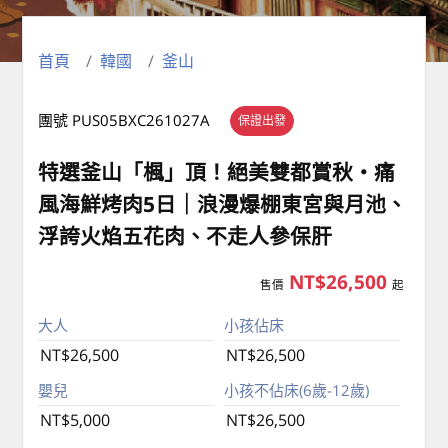
首頁
韓國
釜山
團號 PUS05BXC261027A
保證出發
特選釜山「楓」頂！絕美雙都賞秋・痛
風海鮮烤肉5日｜浪漫爆棚東宮與月池、
浮誇火焰五花肉、不走人參保肝
NT$26,500
售價
起
大人
小孩佔床
NT$26,500
NT$26,500
嬰兒
小孩不佔床(6歲-12歲)
NT$5,000
NT$26,500