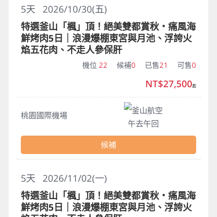
5
天
2026/10/30(五)
特選釜山「楓」頂！絕美雙都賞秋・痛風海
鮮烤肉5日｜浪漫爆棚東宮與月池、浮誇火
焰五花肉、不走人參保肝
機位
22
候補
0
已售
21
可售
0
NT$27,500
起
釜山航空
桃園國際機場
午去午回
候補
5
天
2026/11/02(一)
特選釜山「楓」頂！絕美雙都賞秋・痛風海
鮮烤肉5日｜浪漫爆棚東宮與月池、浮誇火