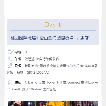
Day 1
桃園國際機場✈︎釜山金海國際機場 → 飯店
早餐
：Ｘ
午餐
：啟程途中•自行準備餐食
晚餐
：特別安排~浮誇系火焰夯金黃卡滋五花肉+美味肉香
炒飯（餐標：韓幣21,000/人）
住宿
：Arban City 或 Tower Hill 或 connect 或 Allzip Ar
chieve4H 或 griffinbay 或同等級