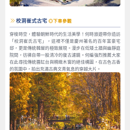
校洞崔式古宅
◎下車參觀
穿梭時空，體驗朝鮮時代的生活美學！何時旅遊帶你造訪
「校洞崔氏古宅」，這裡不僅是慶州著名的百年富豪宅
邸，更是傳統韓屋的極致展現。漫步在低矮土牆與幽靜庭
院間，彷彿自帶一股清冷的復古濾鏡。何編強烈推薦大家
在此尋找傳統醬缸台與精緻木窗的絕佳構圖，在古色古香
的氛圍中，拍出充滿古典文青氣息的穿越大片。