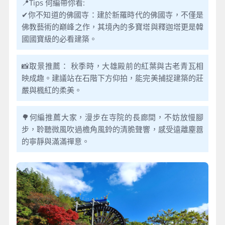
📍Tips 何編帶你看:
✔你不知道的佛國寺：建於新羅時代的佛國寺，不僅是
佛教藝術的巔峰之作，其境內的多寶塔與釋迦塔更是韓
國國寶級的必看建築。
📸取景推薦： 秋季時，大雄殿前的紅葉與古老青瓦相
映成趣。建議站在石階下方仰拍，能完美捕捉建築的莊
嚴與楓紅的柔美。
🌳何編推薦大家，漫步在寺院的長廊間，不妨放慢腳
步，聆聽微風吹過檐角風鈴的清脆聲響，感受遠離塵囂
的寧靜與滿滿禪意。