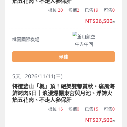
焰五花肉、不走人參保肝
機位
20
候補
2
已售
19
可售
0
NT$26,500
起
釜山航空
桃園國際機場
午去午回
候補
5
天
2026/11/11(三)
特選釜山「楓」頂！絕美雙都賞秋・痛風海
鮮烤肉5日｜浪漫爆棚東宮與月池、浮誇火
焰五花肉、不走人參保肝
機位
16
候補
0
已售
15
可售
0
NT$27,500
起