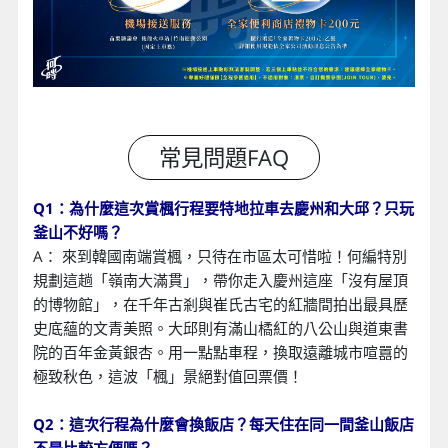
Q1：為什麼這次賞楓行程要特地拉車去慶州和大邱？只玩
釜山不好嗎？
A： 來到韓國南端賞楓，只待在市區太可惜啦！何編特別
規劃這趟「嶺南大滿貫」，帶你走入慶州這座「沒有屋頂
的博物館」，在千年古剎與崔氏古宅的紅牆間拍出最具歷
史底蘊的文青美照。大邱則有滿山橘紅的八公山與道東書
院的百年金黃銀杏。用一點點車程，換取遠離城市喧囂的
極致秋色，這波「楓」景絕對值回票價！
Q2：這次行程為什麼會換飯店？每天住在同一間釜山飯店