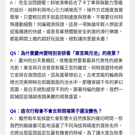
A： 完全沒問題喔！斜坡滑車結合了卡丁車與無動力雪橇
的設計，純粹利用地心引力順坡而下。操作方式極度直覺
簡單，只要輕拉把手就能控制速度與煞車，不需要任何特
殊運動細胞！何編親測保證，這是一項無論年輕人想追求
迎風飆速的快感，或是長輩想體驗安全刺激的滑行樂趣，
都能瞬間上癮的超好玩設施，絕對讓你意猶未盡！
Q5：為什麼慶州要特別安排看「東宮與月池」的夜景？
A： 慶州的白天看楓紅，夜晚當然要看最具代表性的絕美
光影！東宮與月池曾是新羅王宮的離宮，何時旅遊特地將
它安排在夜間造訪，因為當華燈初上，古老宮殿的輪廓與
燈光完美倒映在如鏡面般的池水中，那種穿越千年的夢幻
氛圍，是白天絕對感受不到的。跟著何編的腳步，我們一
起捕捉這場越夜越美麗的視覺盛宴。
Q6：這次行程會不會去到現場葉子還沒變色？
A： 雖然每年氣候變化會影響大自然換裝的確切時間，但
我們的路線盡可能地涵蓋了不同海拔與緯度的賞秋名所，
也將出發區間設定在最有機會的時候，為了讓大家在秋季