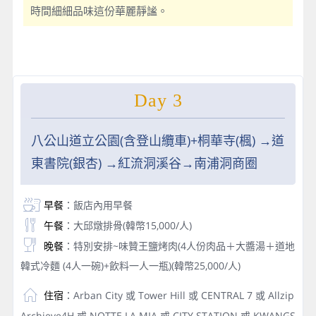
時間細細品味這份華麗靜謐。
Day 3
八公山道立公園(含登山纜車)+桐華寺(楓) →道
東書院(銀杏) →紅流洞溪谷→南浦洞商圈
早餐
：飯店內用早餐
午餐
：大邱燉排骨(韓幣15,000/人)
晚餐
：特別安排~味贊王鹽烤肉(4人份肉品＋大醬湯＋道地
韓式冷麵 (4人一碗)+飲料一人一瓶)(韓幣25,000/人)
住宿
：Arban City 或 Tower Hill 或 CENTRAL 7 或 Allzip
Archieve4H 或 NOTTE LA MIA 或 CITY STATION 或 KWANGS