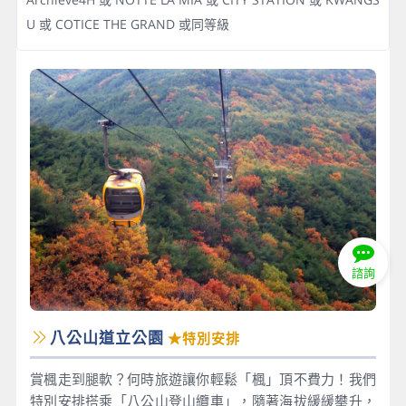
U 或 COTICE THE GRAND 或同等級
諮詢
八公山道立公園
★特別安排
賞楓走到腿軟？何時旅遊讓你輕鬆「楓」頂不費力！我們
特別安排搭乘「八公山登山纜車」，隨著海拔緩緩攀升，