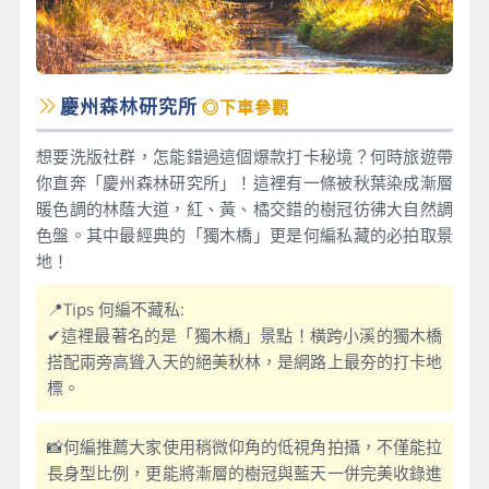
慶州森林研究所
◎下車參觀
想要洗版社群，怎能錯過這個爆款打卡秘境？何時旅遊帶
你直奔「慶州森林研究所」！這裡有一條被秋葉染成漸層
暖色調的林蔭大道，紅、黃、橘交錯的樹冠彷彿大自然調
色盤。其中最經典的「獨木橋」更是何編私藏的必拍取景
地！
📍Tips 何編不藏私:
✔這裡最著名的是「獨木橋」景點！橫跨小溪的獨木橋
搭配兩旁高聳入天的絕美秋林，是網路上最夯的打卡地
標。
📸何編推薦大家使用稍微仰角的低視角拍攝，不僅能拉
長身型比例，更能將漸層的樹冠與藍天一併完美收錄進