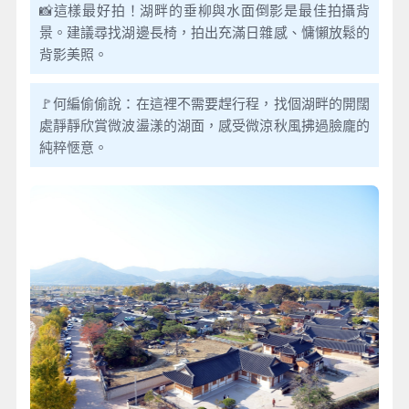
📸這樣最好拍！湖畔的垂柳與水面倒影是最佳拍攝背
景。建議尋找湖邊長椅，拍出充滿日雜感、慵懶放鬆的
背影美照。
🚩何編偷偷說：在這裡不需要趕行程，找個湖畔的開闊
處靜靜欣賞微波盪漾的湖面，感受微涼秋風拂過臉龐的
純粹愜意。