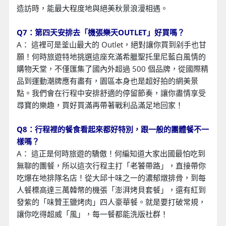
造訪時，能最大程度地與絕美秋景浪漫相遇。
Q7：第四天安排去「機張樂天OUTLET」好買嗎？
A： 這裡可是釜山最大的 Outlet，絕對讓你買到剁手也甘
願！何時旅遊特地挑選這座充滿希臘聖托里尼藍白風情的
購物天堂，不僅匯集了國內外超過 500 個品牌，從國際精
品到運動潮牌應有盡有，園區本身也是超好拍的網美景
點。我們會在行程中安排舒適的停留節奏，讓你盡情享受
尋寶的樂趣，買好買滿再帶著戰利品滿足地回家！
Q8：行程裡的餐食看起來都好特別，跟一般的團體餐不一
樣嗎？
A： 這正是何時旅遊的驕傲！何編知道大家出國最怕吃到
無聊的團餐，所以這次行程主打「老饕帶路」，直接帶你
吃爆在地排隊名店！從大邱十味之一的濃郁燉排骨，到每
人餐標高達三萬韓幣的機張「澎湃烤貝套餐」，還有紅到
發紫的「味贊王鹽烤肉」四人豪華餐。就是要打破常規，
讓你吃得超威「風」，每一餐都能洗版社群！