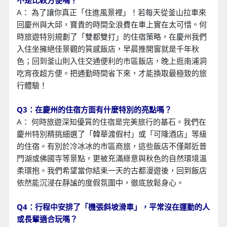
不是比較方便嗎？
A： 為了讓你真正「住進風景裡」！若每天從釜山拉車來
回慶州與大邱，寶貴的時間全浪費在車上實在太可惜。何
時旅遊特別規劃了「雙都雙打」的住宿策略，在慶州我們
入住坐擁絕佳景觀的質感飯店，早晨推開窗就是千年秋
色；回到釜山則入住交通便利的市區飯店，晚上逛南浦洞
吃宵夜超方便。把通勤時間省下來，才能換取最極致的旅
行體驗！
Q3：在慶州的住宿方面有什麼特別的亮點嗎？
A： 何時旅遊深知優質的住宿是完美旅行的基石。我們在
慶州特別精挑細選了「韓華渡假村」或「可隆酒店」等級
的住宿。有別於冷冰冰的市區商旅，這些飯店不僅鄰近普
門湖或佛國寺等景點，更被充滿綠意與秋色的自然環境溫
柔環抱。我們希望當你結束一天的古都漫遊後，回到飯店
依然能沉浸在靜謐的度假氛圍中，徹底放鬆身心。
Q4：行程中安排了「機張斜坡滑車」，平常沒在運動的人
或長輩適合玩嗎？