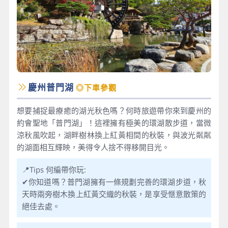
慶州普門湖
◎下車參觀
想要捕捉最療癒的湖光秋色嗎？何時旅遊帶你來到慶州的
約會聖地「普門湖」！這裡擁有極美的環湖散步道，當微
涼秋風吹起，湖畔樹林換上紅黃相間的秋裝，與波光粼粼
的湖面相互輝映，美得令人捨不得移開目光。
📍Tips 何編帶你玩:
✔你知道嗎？普門湖擁有一條規劃完善的環湖步道，秋
天時兩旁樹木換上紅黃交織的秋裝，是享受愜意散策的
絕佳去處。