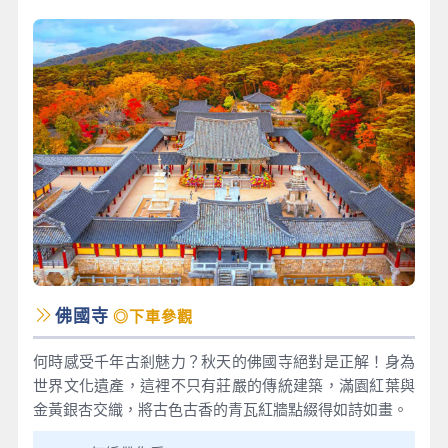
佛國寺
◎下車參觀
何時感受千年古剎魅力？秋天的佛國寺絕對是正解！身為
世界文化遺產，這裡不只有莊嚴的傳統建築，滿園紅葉與
金黃銀杏交織，將古色古香的青瓦紅牆點綴得如詩如畫。