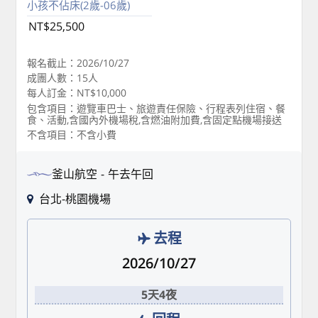
小孩不佔床(2歲-06歲)
NT$25,500
報名截止：2026/10/27
成團人數：15人
每人訂金：NT$10,000
包含項目：遊覽車巴士、旅遊責任保險、行程表列住宿、餐
食、活動,含國內外機場稅,含燃油附加費,含固定點機場接送
不含項目：不含小費
釜山航空
午去午回
台北-桃園機場
去程
2026/10/27
5天4夜