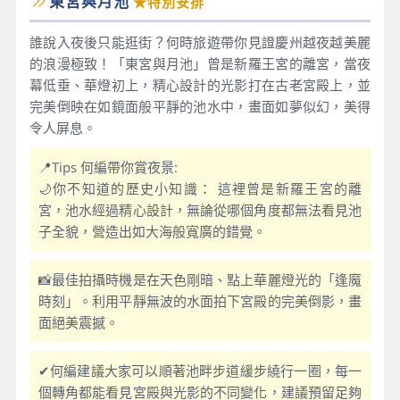
東宮與月池
★特別安排
誰說入夜後只能逛街？何時旅遊帶你見證慶州越夜越美麗
的浪漫極致！「東宮與月池」曾是新羅王宮的離宮，當夜
幕低垂、華燈初上，精心設計的光影打在古老宮殿上，並
完美倒映在如鏡面般平靜的池水中，畫面如夢似幻，美得
令人屏息。
📍Tips 何編帶你賞夜景:
🌙你不知道的歷史小知識： 這裡曾是新羅王宮的離
宮，池水經過精心設計，無論從哪個角度都無法看見池
子全貌，營造出如大海般寬廣的錯覺。
📸最佳拍攝時機是在天色剛暗、點上華麗燈光的「逢魔
時刻」。利用平靜無波的水面拍下宮殿的完美倒影，畫
面絕美震撼。
✔何編建議大家可以順著池畔步道緩步繞行一圈，每一
個轉角都能看見宮殿與光影的不同變化，建議預留足夠