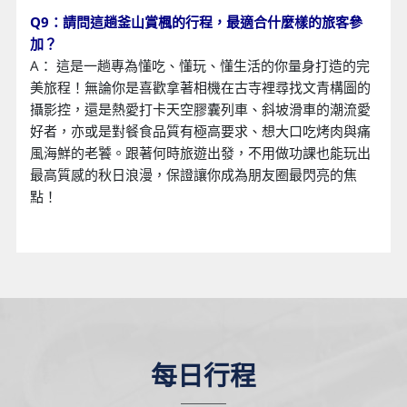
Q9：請問這趟釜山賞楓的行程，最適合什麼樣的旅客參
加？
A： 這是一趟專為懂吃、懂玩、懂生活的你量身打造的完
美旅程！無論你是喜歡拿著相機在古寺裡尋找文青構圖的
攝影控，還是熱愛打卡天空膠囊列車、斜坡滑車的潮流愛
好者，亦或是對餐食品質有極高要求、想大口吃烤肉與痛
風海鮮的老饕。跟著何時旅遊出發，不用做功課也能玩出
最高質感的秋日浪漫，保證讓你成為朋友圈最閃亮的焦
點！
每日行程