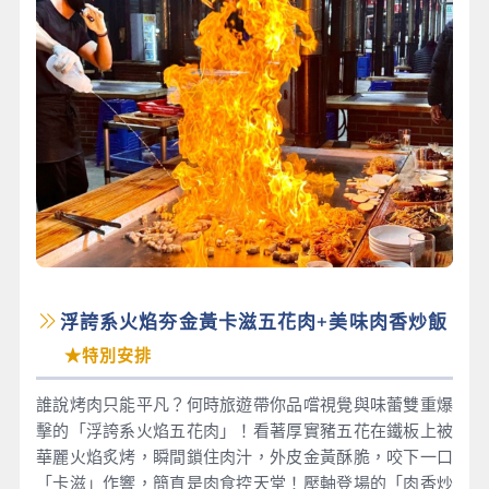
浮誇系火焰夯金黃卡滋五花肉+美味肉香炒飯
★特別安排
誰說烤肉只能平凡？何時旅遊帶你品嚐視覺與味蕾雙重爆
擊的「浮誇系火焰五花肉」！看著厚實豬五花在鐵板上被
華麗火焰炙烤，瞬間鎖住肉汁，外皮金黃酥脆，咬下一口
「卡滋」作響，簡直是肉食控天堂！壓軸登場的「肉香炒