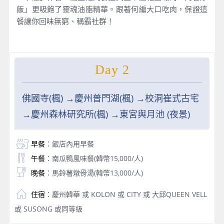
飯」更吸飽了靈魂油脂精華。跟著何編大口吃肉，保證這
餐讓你回味無窮、稱霸社群！
Day 2
佛國寺(楓) →慶州普門湖(楓) →校洞崔式古宅
→慶州森林研究所(楓) →東宮與月池 (夜景)
早餐
：飯店內用早餐
午餐
：南瓜鴨風味餐(韓幣15,000/人)
晚餐
：馬鈴薯燉骨湯(韓幣13,000/人)
住宿
：慶州韓華 或 KOLON 或 CITY 或 大邱QUEEN VELL
或 SUSONG 或同等級