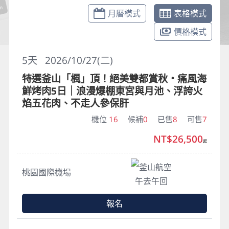
月曆模式
表格模式
價格模式
5
天
2026/10/27(二)
特選釜山「楓」頂！絕美雙都賞秋・痛風海
鮮烤肉5日｜浪漫爆棚東宮與月池、浮誇火
焰五花肉、不走人參保肝
機位
16
候補
0
已售
8
可售
7
NT$26,500
起
釜山航空
桃園國際機場
午去午回
報名