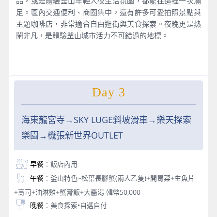
品，或是體驗釜山年輕人夜生活氛圍，都能在這裡一次滿
足。區內交通便利、商圈集中，還有許多可愛拍照景點與
主題咖啡店，非常適合自由逛街與美食探索。夜晚更是熱
鬧非凡，是體驗釜山城市活力不可錯過的地標。
Day 3
海東龍宮寺→SKY LUGE斜坡滑車→樂天探索
樂園→機張新世界OUTLET
早餐
：飯店內用
午餐
：釜山特色~松葉長腳蟹(兩人乙隻)+開胃菜+生魚片
+壽司+油淋雞+蟹膏飯+大醬湯 韓幣50,000
晚餐
：美食探索•自選自付