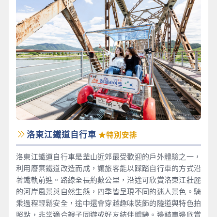
洛東江鐵道自行車
★特別安排
洛東江鐵道自行車是釜山近郊最受歡迎的戶外體驗之一，
利用廢棄鐵道改造而成，讓旅客能以踩踏自行車的方式沿
著鐵軌前進。路線全長約數公里，沿途可欣賞洛東江壯麗
的河岸風景與自然生態，四季皆呈現不同的迷人景色。騎
乘過程輕鬆安全，途中還會穿越趣味裝飾的隧道與特色拍
照點，非常適合親子同遊或好友結伴體驗。邊騎車邊欣賞