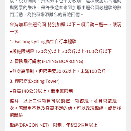
感，視野開闊，拍照效果也十分吸睛。這項設施結合運動
與觀景的樂趣，是許多遊客來到加耶主題公園必體驗的熱
門活動，為旅程增添難忘的冒險回憶。
⾦海加耶主題公園 特別加贈 以下三項活動三選一，限玩
一次
1. Exciting Cycling高空自行車體驗
●設施限制是 120公分以上 30公斤以上-100公斤以下
2. 冒險飛行繩索 (FLYING BOARDING)
●無身高限制，但限需要30KG以上，未滿100公斤
3. 極限塔(Exciting Tower)
●身高140公分以上，體重無限制
備註 : 以上三個項目可以選擇一項遊玩，並且只能玩一
次。若體重不足及身高不足的話，可以改玩龍網、或是椪
糖體驗
龍網(DRAGON NET) 限制：年紀36個月以上