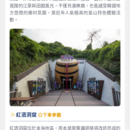
寬闊的江景與田園風光，不僅充滿樂趣，也能感受韓國地
方悠閒的鄉村氛圍，是近年人氣極高的釜山特色體驗活
動。
紅酒洞窟
◎下車參觀
紅酒洞窟位於金海地區，原本是廢棄鐵道隧道改造而成的