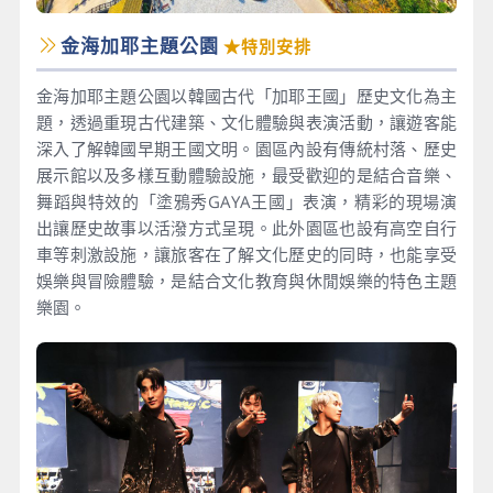
金海加耶主題公園
★特別安排
金海加耶主題公園以韓國古代「加耶王國」歷史文化為主
題，透過重現古代建築、文化體驗與表演活動，讓遊客能
深入了解韓國早期王國文明。園區內設有傳統村落、歷史
展示館以及多樣互動體驗設施，最受歡迎的是結合音樂、
舞蹈與特效的「塗鴉秀GAYA王國」表演，精彩的現場演
出讓歷史故事以活潑方式呈現。此外園區也設有高空自行
車等刺激設施，讓旅客在了解文化歷史的同時，也能享受
娛樂與冒險體驗，是結合文化教育與休閒娛樂的特色主題
樂園。