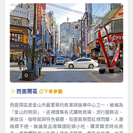
西面鬧區
◎下車參觀
西面鬧區是釜山市最繁華的商業與娛樂中心之一，被稱為
「釜山的明洞」。這裡匯集各式購物商場、流行服飾店、
美妝店、咖啡館與特色餐廳，街道兩側霓虹燈閃耀，人潮
絡繹不絕。無論是品嚐韓國街頭小吃、購買韓流時尚商