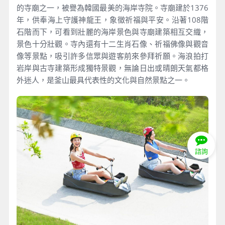
的寺廟之一，被譽為韓國最美的海岸寺院。寺廟建於1376
年，供奉海上守護神龍王，象徵祈福與平安。沿著108階
石階而下，可看到壯麗的海岸景色與寺廟建築相互交織，
景色十分壯觀。寺內還有十二生肖石像、祈福佛像與觀音
像等景點，吸引許多信眾與遊客前來參拜祈願。海浪拍打
岩岸與古寺建築形成獨特景觀，無論日出或晴朗天氣都格
外迷人，是釜山最具代表性的文化與自然景點之一。
諮詢