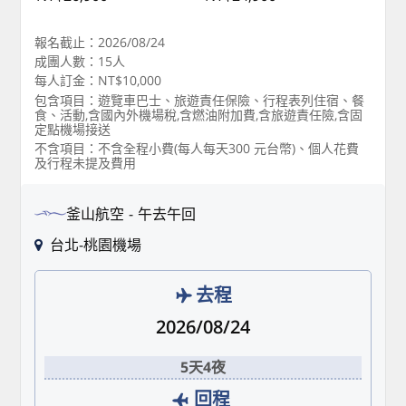
報名截止：2026/08/24
成團人數：15人
每人訂金：NT$10,000
包含項目：遊覽車巴士、旅遊責任保險、行程表列住宿、餐
食、活動,含國內外機場稅,含燃油附加費,含旅遊責任險,含固
定點機場接送
不含項目：不含全程小費(每人每天300 元台幣)、個人花費
及行程未提及費用
釜山航空
午去午回
台北-桃園機場
去程
2026/08/24
5天4夜
回程