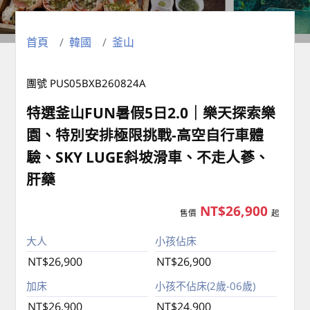
首頁
韓國
釜山
團號 PUS05BXB260824A
特選釜山FUN暑假5日2.0｜樂天探索樂
園、特別安排極限挑戰-高空自行車體
驗、SKY LUGE斜坡滑車、不走人蔘、
肝藥
NT$26,900
售價
起
大人
小孩佔床
NT$26,900
NT$26,900
加床
小孩不佔床(2歲-06歲)
NT$26,900
NT$24,900