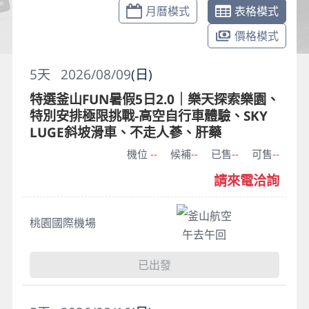
月曆模式
表格模式
價格模式
5
天
2026/08/09
(日)
特選釜山FUN暑假5日2.0｜樂天探索樂園、
特別安排極限挑戰-高空自行車體驗、SKY
LUGE斜坡滑車、不走人蔘、肝藥
機位
--
候補
--
已售
--
可售
--
請來電洽詢
釜山航空
桃園國際機場
午去午回
已出發