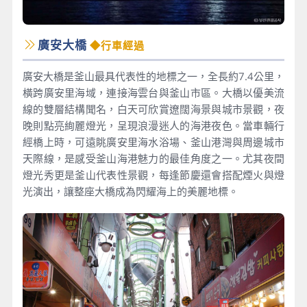
廣安大橋
◆行車經過
廣安大橋是釜山最具代表性的地標之一，全長約7.4公里，
橫跨廣安里海域，連接海雲台與釜山市區。大橋以優美流
線的雙層結構聞名，白天可欣賞遼闊海景與城市景觀，夜
晚則點亮絢麗燈光，呈現浪漫迷人的海港夜色。當車輛行
經橋上時，可遠眺廣安里海水浴場、釜山港灣與周邊城市
天際線，是感受釜山海港魅力的最佳角度之一。尤其夜間
燈光秀更是釜山代表性景觀，每逢節慶還會搭配煙火與燈
光演出，讓整座大橋成為閃耀海上的美麗地標。