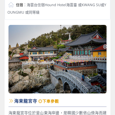
住宿
：海雲台住宿Hound Hotel海雲臺 或KWANG SU或Y
OUNGMU 或同等級
海東龍宮寺
◎下車參觀
海東龍宮寺位於釜山東海岸邊，是韓國少數依山傍海而建