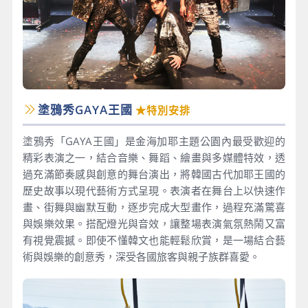
塗鴉秀GAYA王國
★特別安排
塗鴉秀「GAYA王國」是金海加耶主題公園內最受歡迎的
精彩表演之一，結合音樂、舞蹈、繪畫與多媒體特效，透
過充滿節奏感與創意的舞台演出，將韓國古代加耶王國的
歷史故事以現代藝術方式呈現。表演者在舞台上以快速作
畫、街舞與幽默互動，逐步完成大型畫作，過程充滿驚喜
與娛樂效果。搭配燈光與音效，讓整場表演氣氛熱鬧又富
有視覺震撼。即使不懂韓文也能輕鬆欣賞，是一場結合藝
術與娛樂的創意秀，深受各國旅客與親子族群喜愛。