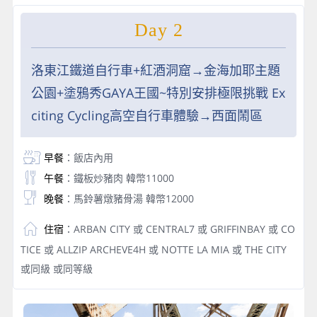
Day 2
洛東江鐵道自行車+紅酒洞窟→⾦海加耶主題
公園+塗鴉秀GAYA王國~特別安排極限挑戰 Ex
citing Cycling高空自行車體驗→西面鬧區
早餐
：飯店內用
午餐
：鐵板炒豬肉 韓幣11000
晚餐
：馬鈴薯燉豬骨湯 韓幣12000
住宿
：ARBAN CITY 或 CENTRAL7 或 GRIFFINBAY 或 CO
TICE 或 ALLZIP ARCHEVE4H 或 NOTTE LA MIA 或 THE CITY
或同級 或同等級