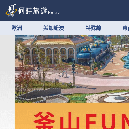
歐洲
美加紐澳
特殊線
東