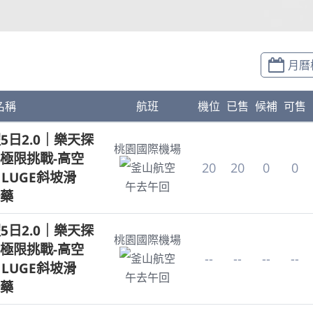
月曆
名稱
航班
機位
已售
候補
可售
5日2.0｜樂天探
桃園國際機場
極限挑戰-高空
20
20
0
0
釜山航空
 LUGE斜坡滑
午去午回
藥
5日2.0｜樂天探
桃園國際機場
極限挑戰-高空
--
--
--
--
釜山航空
 LUGE斜坡滑
午去午回
藥