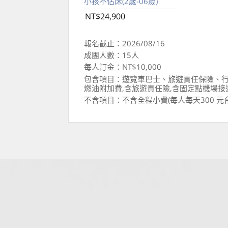
小孩不佔床(2歲-06歲)
NT$24,900
報名截止：2026/08/16
成團人數：15人
每人訂金：NT$10,000
包含項目：遊覽車巴士、旅遊責任保險、行
燃油附加費,含旅遊責任險,含固定點機場接
不含項目：不含全程小費(每人每天300 