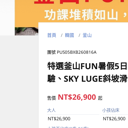
首頁
韓國
釜山
團號 PUS05BXB260816A
特選釜山FUN暑假5
驗、SKY LUGE斜
NT$26,900
售價
起
大人
小孩佔床
NT$26,900
NT$26,900