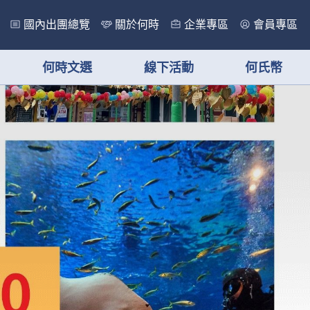
國內出團總覽
關於何時
企業專區
會員專區
何時文選
線下活動
何氏幣