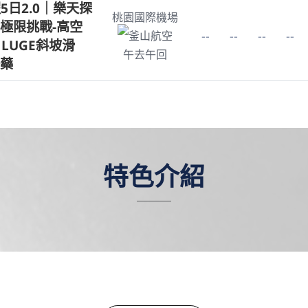
5日2.0｜樂天探
桃園國際機場
極限挑戰-高空
--
--
--
--
釜山航空
 LUGE斜坡滑
午去午回
藥
特色介紹