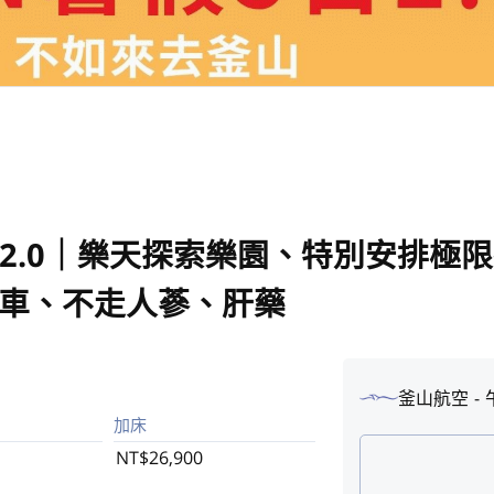
日2.0｜樂天探索樂園、特別安排極
坡滑車、不走人蔘、肝藥
釜山航空
加床
NT$26,900