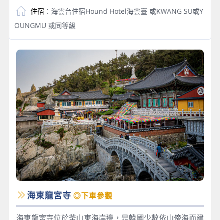
住宿
：海雲台住宿Hound Hotel海雲臺 或KWANG SU或Y
OUNGMU 或同等級
海東龍宮寺
◎下車參觀
海東龍宮寺位於釜山東海岸邊，是韓國少數依山傍海而建