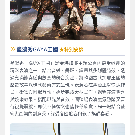
塗鴉秀GAYA王國
★特別安排
塗鴉秀「GAYA王國」是金海加耶主題公園內最受歡迎的
精彩表演之一，結合音樂、舞蹈、繪畫與多媒體特效，透
過充滿節奏感與創意的舞台演出，將韓國古代加耶王國的
歷史故事以現代藝術方式呈現。表演者在舞台上以快速作
畫、街舞與幽默互動，逐步完成大型畫作，過程充滿驚喜
與娛樂效果。搭配燈光與音效，讓整場表演氣氛熱鬧又富
有視覺震撼。即使不懂韓文也能輕鬆欣賞，是一場結合藝
術與娛樂的創意秀，深受各國旅客與親子族群喜愛。