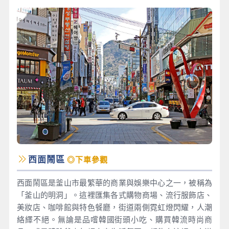
西面鬧區
◎下車參觀
西面鬧區是釜山市最繁華的商業與娛樂中心之一，被稱為
「釜山的明洞」。這裡匯集各式購物商場、流行服飾店、
美妝店、咖啡館與特色餐廳，街道兩側霓虹燈閃耀，人潮
絡繹不絕。無論是品嚐韓國街頭小吃、購買韓流時尚商