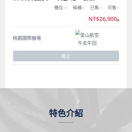
機位
--
候補
--
已售
--
可售
--
NT$26,900
起
釜山航空
桃園國際機場
午去午回
截止
特色介紹