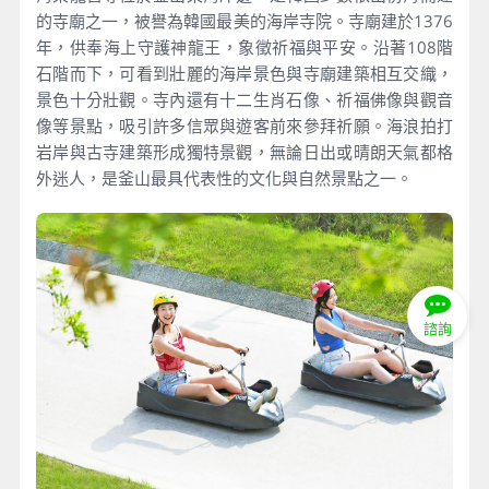
的寺廟之一，被譽為韓國最美的海岸寺院。寺廟建於1376
年，供奉海上守護神龍王，象徵祈福與平安。沿著108階
石階而下，可看到壯麗的海岸景色與寺廟建築相互交織，
景色十分壯觀。寺內還有十二生肖石像、祈福佛像與觀音
像等景點，吸引許多信眾與遊客前來參拜祈願。海浪拍打
岩岸與古寺建築形成獨特景觀，無論日出或晴朗天氣都格
外迷人，是釜山最具代表性的文化與自然景點之一。
諮詢