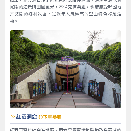
寬闊的江景與田園風光，不僅充滿樂趣，也能感受韓國地
方悠閒的鄉村氛圍，是近年人氣極高的釜山特色體驗活
動。
紅酒洞窟
◎下車參觀
紅酒洞窟位於金海地區，原本是廢棄鐵道隧道改造而成的