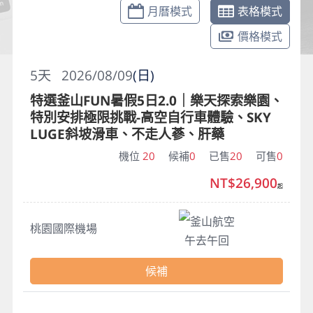
月曆模式
表格模式
價格模式
5
天
2026/08/09
(日)
特選釜山FUN暑假5日2.0｜樂天探索樂園、
特別安排極限挑戰-高空自行車體驗、SKY
LUGE斜坡滑車、不走人蔘、肝藥
機位
20
候補
0
已售
20
可售
0
NT$26,900
起
釜山航空
桃園國際機場
午去午回
候補