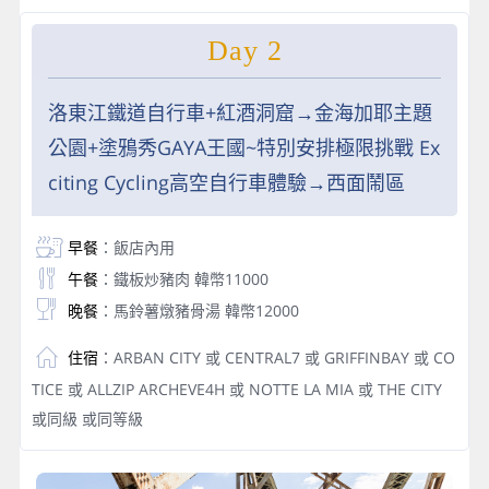
Day 2
洛東江鐵道自行車+紅酒洞窟→⾦海加耶主題
公園+塗鴉秀GAYA王國~特別安排極限挑戰 Ex
citing Cycling高空自行車體驗→西面鬧區
早餐
：飯店內用
午餐
：鐵板炒豬肉 韓幣11000
晚餐
：馬鈴薯燉豬骨湯 韓幣12000
住宿
：ARBAN CITY 或 CENTRAL7 或 GRIFFINBAY 或 CO
TICE 或 ALLZIP ARCHEVE4H 或 NOTTE LA MIA 或 THE CITY
或同級 或同等級