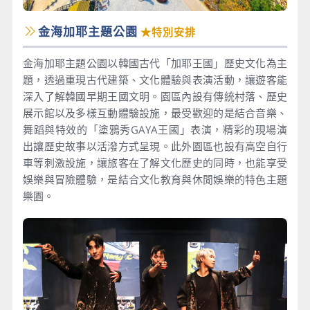
金海加耶主題公園
★特別安排
金海加耶主題公園以韓國古代「加耶王國」歷史文化為主
題，透過重現古代建築、文化體驗與表演活動，讓遊客能
深入了解韓國早期王國文明。園區內設有傳統村落、歷史
展示館以及多樣互動體驗設施，最受歡迎的是結合音樂、
舞蹈與特效的「塗鴉秀GAYA王國」表演，精彩的現場演
出讓歷史故事以活潑方式呈現。此外園區也設有高空自行
車等刺激設施，讓旅客在了解文化歷史的同時，也能享受
娛樂與冒險體驗，是結合文化教育與休閒娛樂的特色主題
樂園。