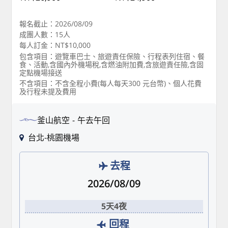
報名截止：2026/08/09
成團人數：15人
每人訂金：NT$10,000
包含項目：遊覽車巴士、旅遊責任保險、行程表列住宿、餐
食、活動,含國內外機場稅,含燃油附加費,含旅遊責任險,含固
定點機場接送
不含項目：不含全程小費(每人每天300 元台幣)、個人花費
及行程未提及費用
釜山航空
午去午回
台北-桃園機場
去程
2026/08/09
5天4夜
回程