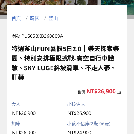
首頁
韓國
釜山
團號 PUS05BXB260809A
特選釜山FUN暑假5日2.0｜樂天探索樂
園、特別安排極限挑戰-高空自行車體
驗、SKY LUGE斜坡滑車、不走人蔘、
肝藥
NT$26,900
售價
起
大人
小孩佔床
NT$26,900
NT$26,900
加床
小孩不佔床(2歲-06歲)
NT$26,900
NT$24,900