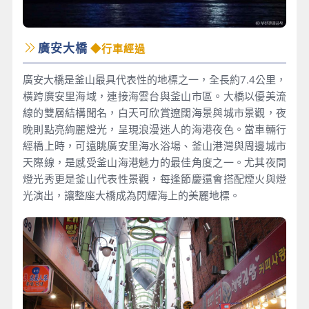
廣安大橋
◆行車經過
廣安大橋是釜山最具代表性的地標之一，全長約7.4公里，
橫跨廣安里海域，連接海雲台與釜山市區。大橋以優美流
線的雙層結構聞名，白天可欣賞遼闊海景與城市景觀，夜
晚則點亮絢麗燈光，呈現浪漫迷人的海港夜色。當車輛行
經橋上時，可遠眺廣安里海水浴場、釜山港灣與周邊城市
天際線，是感受釜山海港魅力的最佳角度之一。尤其夜間
燈光秀更是釜山代表性景觀，每逢節慶還會搭配煙火與燈
光演出，讓整座大橋成為閃耀海上的美麗地標。