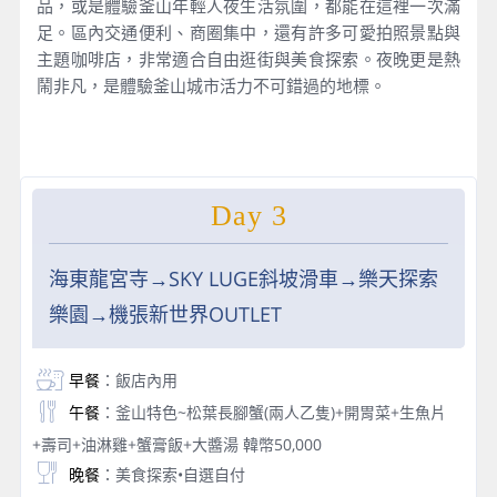
品，或是體驗釜山年輕人夜生活氛圍，都能在這裡一次滿
足。區內交通便利、商圈集中，還有許多可愛拍照景點與
主題咖啡店，非常適合自由逛街與美食探索。夜晚更是熱
鬧非凡，是體驗釜山城市活力不可錯過的地標。
Day 3
海東龍宮寺→SKY LUGE斜坡滑車→樂天探索
樂園→機張新世界OUTLET
早餐
：飯店內用
午餐
：釜山特色~松葉長腳蟹(兩人乙隻)+開胃菜+生魚片
+壽司+油淋雞+蟹膏飯+大醬湯 韓幣50,000
晚餐
：美食探索•自選自付