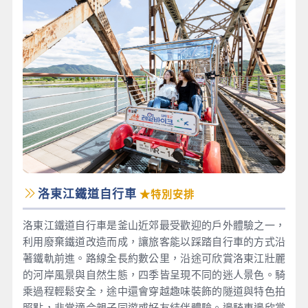
洛東江鐵道自行車
★特別安排
洛東江鐵道自行車是釜山近郊最受歡迎的戶外體驗之一，
利用廢棄鐵道改造而成，讓旅客能以踩踏自行車的方式沿
著鐵軌前進。路線全長約數公里，沿途可欣賞洛東江壯麗
的河岸風景與自然生態，四季皆呈現不同的迷人景色。騎
乘過程輕鬆安全，途中還會穿越趣味裝飾的隧道與特色拍
照點，非常適合親子同遊或好友結伴體驗。邊騎車邊欣賞