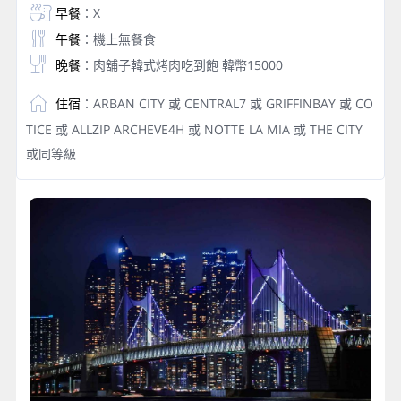
早餐
：X
午餐
：機上無餐食
晚餐
：肉舖子韓式烤肉吃到飽 韓幣15000
住宿
：ARBAN CITY 或 CENTRAL7 或 GRIFFINBAY 或 CO
TICE 或 ALLZIP ARCHEVE4H 或 NOTTE LA MIA 或 THE CITY
或同等級