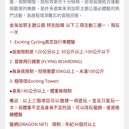
感，視野開闊，拍照效果也十分吸睛。這項設施結合運動
與觀景的樂趣，是許多遊客來到加耶主題公園必體驗的熱
門活動，為旅程增添難忘的冒險回憶。
⾦海加耶主題公園 特別加贈 以下三項活動三選一，限玩
一次
1. Exciting Cycling高空自行車體驗
●設施限制是 120公分以上 30公斤以上-100公斤以下
2. 冒險飛行繩索 (FLYING BOARDING)
●無身高限制，但限需要30KG以上，未滿100公斤
3. 極限塔(Exciting Tower)
●身高140公分以上，體重無限制
備註 : 以上三個項目可以選擇一項遊玩，並且只能玩一
次。若體重不足及身高不足的話，可以改玩龍網、或是椪
糖體驗
龍網(DRAGON NET) 限制：年紀36個月以上