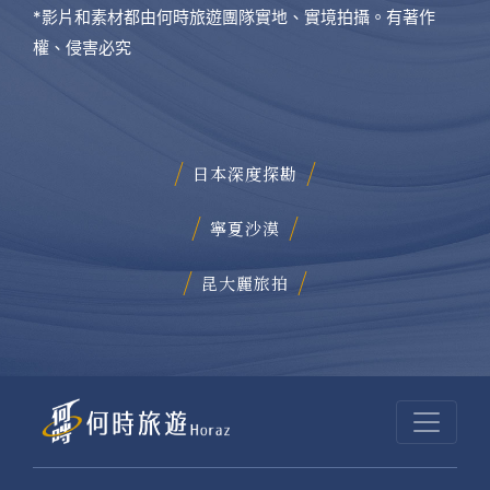
*影片和素材都由何時旅遊團隊實地、實境拍攝。有著作
權、侵害必究
日本深度探勘
寧夏沙漠
昆大麗旅拍