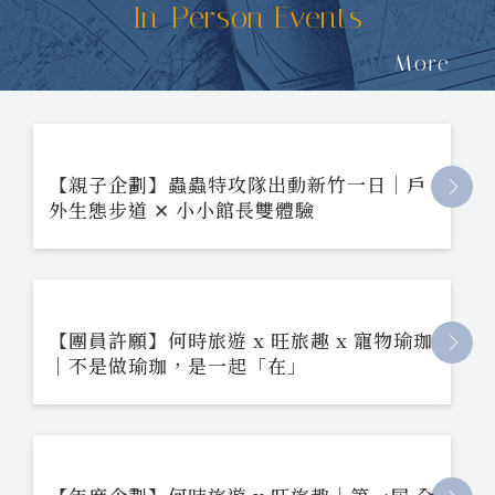
In-Person Events
More
【親子企劃】蟲蟲特攻隊出動新竹一日｜戶
外生態步道 ✕ 小小館長雙體驗
【團員許願】何時旅遊 x 旺旅趣 x 寵物瑜珈
｜不是做瑜珈，是一起「在」