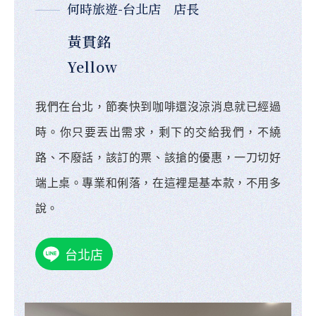
何時旅遊-台北店 店長
黃貫銘
Yellow
我們在台北，節奏快到咖啡還沒涼消息就已經過
時。你只要丟出需求，剩下的交給我們，不繞
路、不廢話，該訂的票、該搶的優惠，一刀切好
端上桌。專業和俐落，在這裡是基本款，不用多
說。
台北店