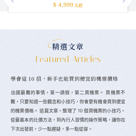
加碼贈送
$ 4,999
元起
精選文章
Featured Articles
學會這 10 招，新手也能買到便宜的機票價格
󠀠出國最難的事情，第一請假，第二買機票。 󠀠買機票不
難，只要知道一些觀念和小技巧，你會更有機會買到便宜
的機票價格。 這篇文章，整理了 10 個買機票的小技巧，
從最基本的比價方法，到內行人習慣的操作策略，讓你在
下次出發前，少一點遲疑，多一點從容。