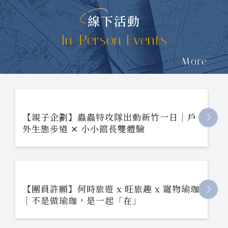
線下活動
In-Person Events
More
【親子企劃】蟲蟲特攻隊出動新竹一日｜戶
外生態步道 ✕ 小小館長雙體驗
【團員許願】何時旅遊 x 旺旅趣 x 寵物瑜珈
｜不是做瑜珈，是一起「在」