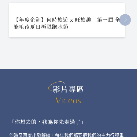
【年度企劃】何時旅遊 x 旺旅趣｜第一屆 全
能毛孩夏日極限跑水節
影片專區
Videos
「你想去的，我為你先走過了」
何時又再度出發踩線，每年我們都要把我們的主力行程重