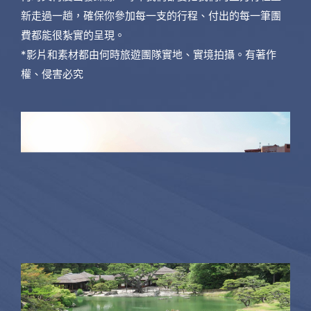
新走過一趟，確保你參加每一支的行程、付出的每一筆團
費都能很紮實的呈現。
*影片和素材都由何時旅遊團隊實地、實境拍攝。有著作
權、侵害必究