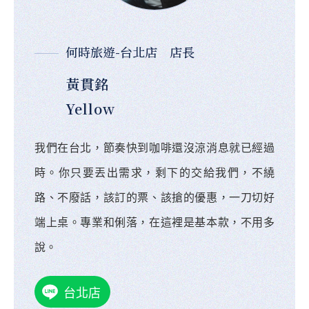
何時旅遊-台北店 店長
黃貫銘
Yellow
我們在台北，節奏快到咖啡還沒涼消息就已經過
時。你只要丟出需求，剩下的交給我們，不繞
路、不廢話，該訂的票、該搶的優惠，一刀切好
端上桌。專業和俐落，在這裡是基本款，不用多
說。
台北店