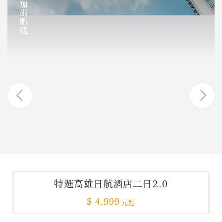
加碼贈送
特選高雄日航酒店二日2.0
$ 4,999
元起