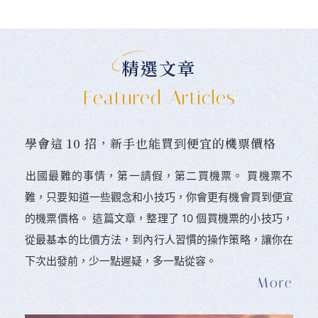
精選文章
Featured Articles
學會這 10 招，新手也能買到便宜的機票價格
󠀠出國最難的事情，第一請假，第二買機票。 󠀠買機票不
難，只要知道一些觀念和小技巧，你會更有機會買到便宜
的機票價格。 這篇文章，整理了 10 個買機票的小技巧，
從最基本的比價方法，到內行人習慣的操作策略，讓你在
下次出發前，少一點遲疑，多一點從容。