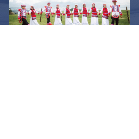
昆大麗旅拍
何時旅行社有限公司
品保 北2756 負責人：許采原
聯絡信箱：shallwegotravel2@gmail.com
台北店