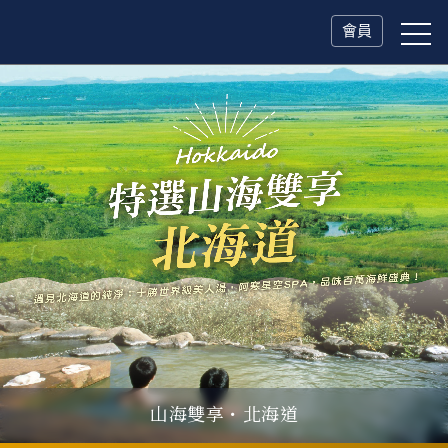
會員
山海雙享・北海道
父親節．限時特別企劃
一人旅行Solo Travel