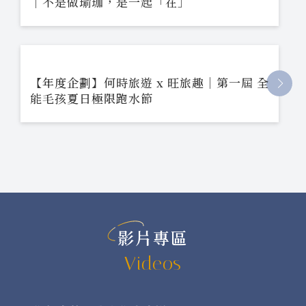
｜不是做瑜珈，是一起「在」
【年度企劃】何時旅遊 x 旺旅趣｜第一屆 全
能毛孩夏日極限跑水節
影片專區
Videos