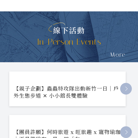
線下活動
In-Person Events
More
【親子企劃】蟲蟲特攻隊出動新竹一日｜戶
外生態步道 ✕ 小小館長雙體驗
【團員許願】何時旅遊 x 旺旅趣 x 寵物瑜珈