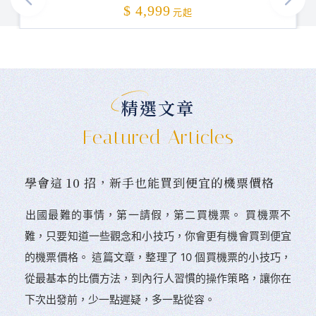
加碼贈送
$ 4,999
元起
精選文章
Featured Articles
學會這 10 招，新手也能買到便宜的機票價格
󠀠出國最難的事情，第一請假，第二買機票。 󠀠買機票不
難，只要知道一些觀念和小技巧，你會更有機會買到便宜
的機票價格。 這篇文章，整理了 10 個買機票的小技巧，
從最基本的比價方法，到內行人習慣的操作策略，讓你在
下次出發前，少一點遲疑，多一點從容。