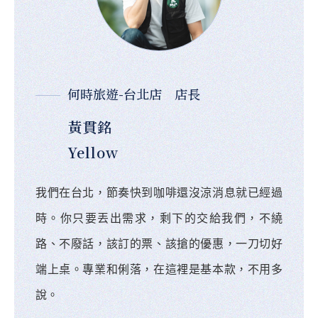
何時旅遊-台北店 店長
黃貫銘
Yellow
我們在台北，節奏快到咖啡還沒涼消息就已經過
時。你只要丟出需求，剩下的交給我們，不繞
路、不廢話，該訂的票、該搶的優惠，一刀切好
端上桌。專業和俐落，在這裡是基本款，不用多
說。