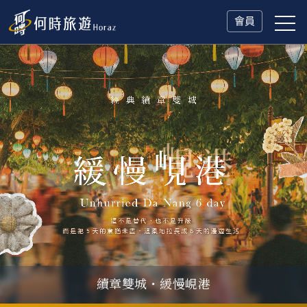
會員
續章雙城・緩慢峴港
父親節．限時特別企劃
一人旅行Solo Travel
山海雙享・北海道
冬日慢旅・奧捷德