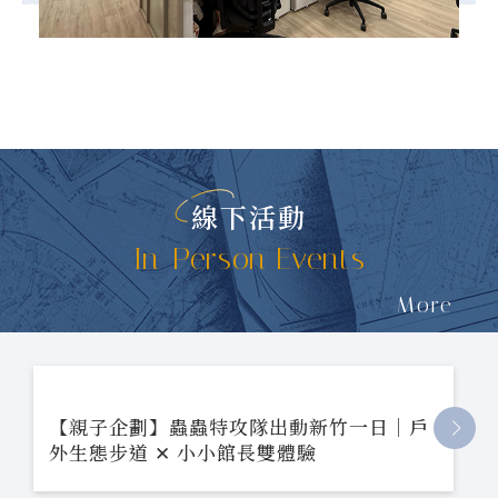
線下活動
In-Person Events
More
【親子企劃】蟲蟲特攻隊出動新竹一日｜戶
外生態步道 ✕ 小小館長雙體驗