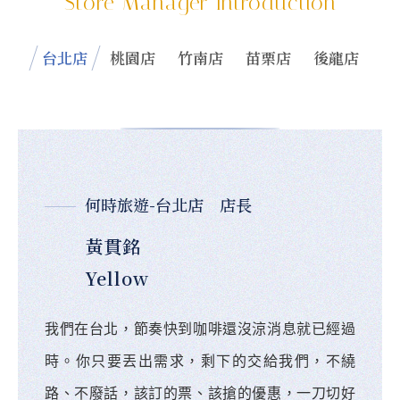
Store Manager Introduction
台北店
桃園店
竹南店
苗栗店
後龍店
何時旅遊-台北店 店長
黃貫銘
Yellow
我們在台北，節奏快到咖啡還沒涼消息就已經過
時。你只要丟出需求，剩下的交給我們，不繞
路、不廢話，該訂的票、該搶的優惠，一刀切好