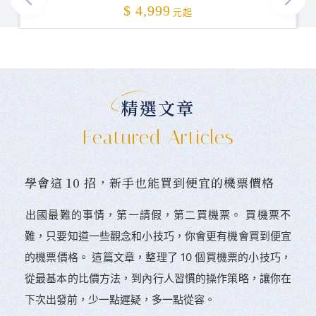
加碼贈送
$ 4,999
元起
精選文章
Featured Articles
學會這 10 招，新手也能買到便宜的機票價格
󠀠出國最難的事情，第一請假，第二買機票。 󠀠買機票不
難，只要知道一些觀念和小技巧，你會更有機會買到便宜
的機票價格。 這篇文章，整理了 10 個買機票的小技巧，
從最基本的比價方法，到內行人習慣的操作策略，讓你在
下次出發前，少一點遲疑，多一點從容。