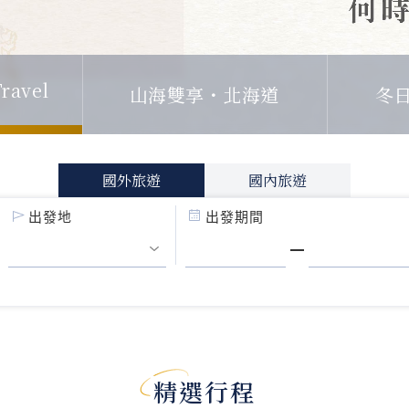
ravel
山海雙享・北海道
冬
國外旅遊
國內旅遊
出發地
出發期間
精選行程