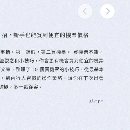
10 招，新手也能買到便宜的機票價格
難的事情，第一請假，第二買機票。 󠀠買機票不難，
些觀念和小技巧，你會更有機會買到便宜的機票
篇文章，整理了 10 個買機票的小技巧，從最基本
法，到內行人習慣的操作策略，讓你在下次出發
遲疑，多一點從容。