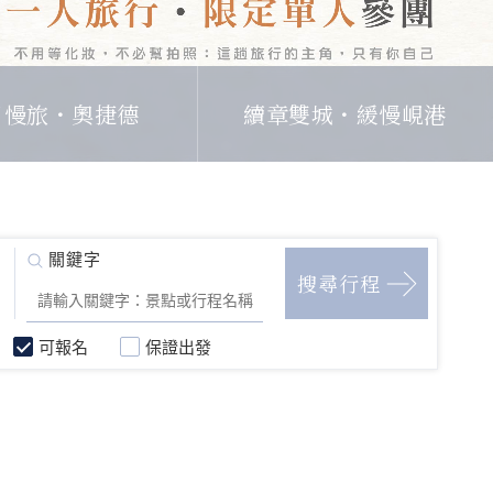
日慢旅・奧捷德
續章雙城・緩慢峴港
可報名
保證出發