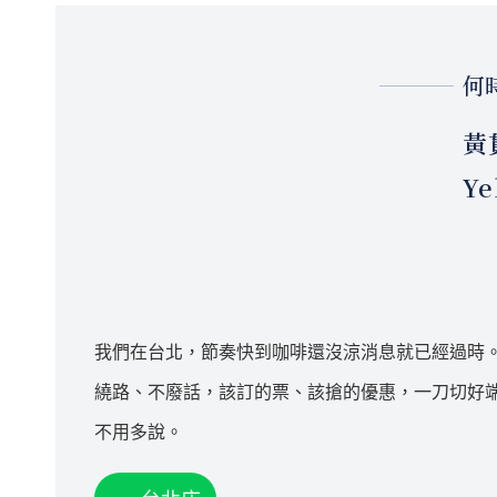
何
黃
Ye
我們在台北，節奏快到咖啡還沒涼消息就已經過時
繞路、不廢話，該訂的票、該搶的優惠，一刀切好
不用多說。