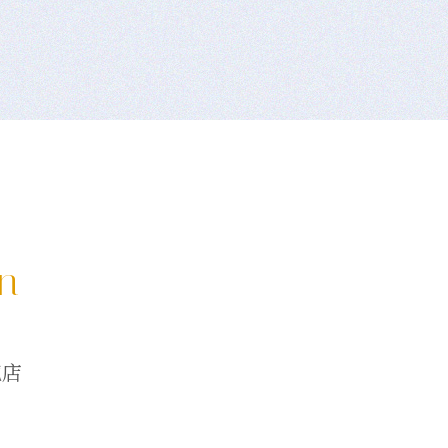
on
龍店