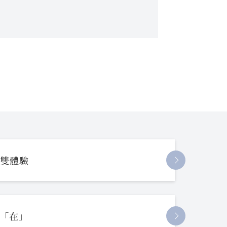
長雙體驗
起「在」