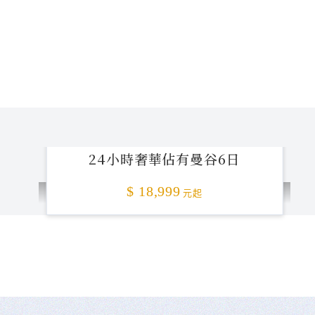
24小時奢華佔有曼谷6日
$ 18,999
元起
不准客訴