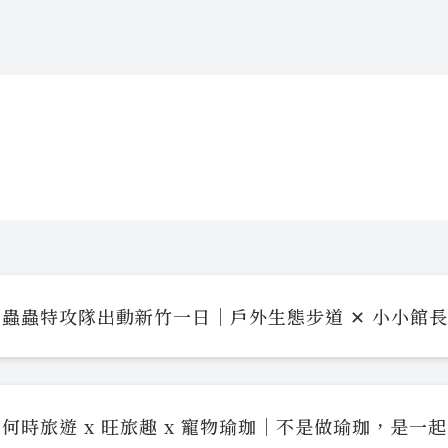
蟲蟲特攻隊出動新竹一日｜戶外生態步道 ✕ 小小館
何時旅遊 x 旺旅趣 x 寵物瑜珈｜不是做瑜珈，是一