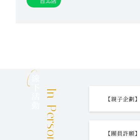
台北店
線下活動
In-Person Events
【親子企劃】
【團員許願】