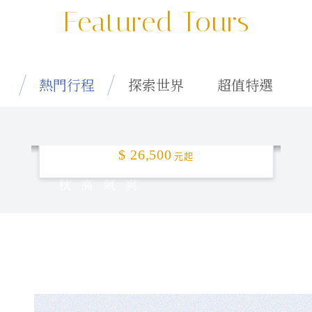
Featured Tours
熱門行程
探索世界
超值特選
特選釜山「楓」頂！5日
$ 26,500
元起
秋高氣爽