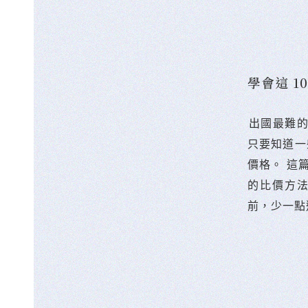
學會這 
󠀠出國最
只要知道一
價格。 這
的比價方
前，少一點