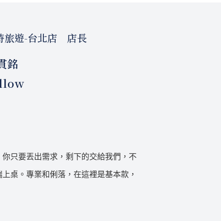
時旅遊-台北店 店長
貫銘
llow
。你只要丟出需求，剩下的交給我們，不
端上桌。專業和俐落，在這裡是基本款，