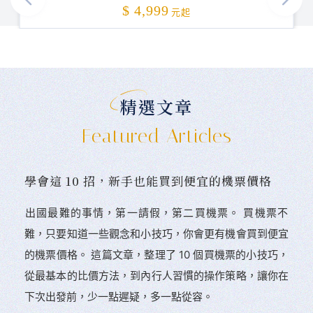
加碼贈送
$ 4,999
元起
精選文章
Featured Articles
學會這 10 招，新手也能買到便宜的機票價格
󠀠出國最難的事情，第一請假，第二買機票。 󠀠買機票不
難，只要知道一些觀念和小技巧，你會更有機會買到便宜
的機票價格。 這篇文章，整理了 10 個買機票的小技巧，
從最基本的比價方法，到內行人習慣的操作策略，讓你在
下次出發前，少一點遲疑，多一點從容。