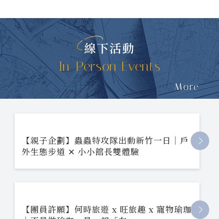
線下活動
In-Person Events
More
【親子企劃】蟲蟲特攻隊出動新竹一日｜戶
外生態步道 ✕ 小小館長雙體驗
【團員許願】何時旅遊 x 旺旅趣 x 寵物瑜珈