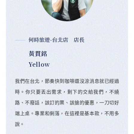
何時旅遊-台北店 店長
黃貫銘
Yellow
我們在台北，節奏快到咖啡還沒涼消息就已經過
時。你只要丟出需求，剩下的交給我們，不繞
路、不廢話，該訂的票、該搶的優惠，一刀切好
端上桌。專業和俐落，在這裡是基本款，不用多
說。