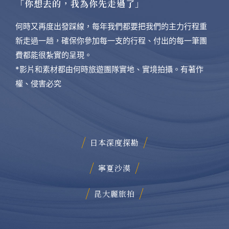
「你想去的，我為你先走過了」
何時又再度出發踩線，每年我們都要把我們的主力行程重
新走過一趟，確保你參加每一支的行程、付出的每一筆團
費都能很紮實的呈現。
*影片和素材都由何時旅遊團隊實地、實境拍攝。有著作
權、侵害必究
日本深度探勘
寧夏沙漠
昆大麗旅拍