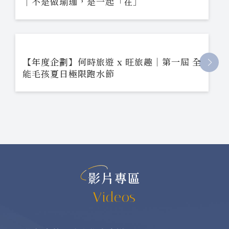
｜不是做瑜珈，是一起「在」
【年度企劃】何時旅遊 x 旺旅趣｜第一屆 全
能毛孩夏日極限跑水節
影片專區
Videos