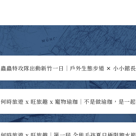
蟲蟲特攻隊出動新竹一日｜戶外生態步道 ✕ 小小館
何時旅遊 x 旺旅趣 x 寵物瑜珈｜不是做瑜珈，是一
何時旅遊 x 旺旅趣｜第一屆 全能毛孩夏日極限跑水