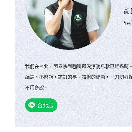
黃
Ye
我們在台北，節奏快到咖啡還沒涼消息就已經過時
繞路、不廢話，該訂的票、該搶的優惠，一刀切好
不用多說。
台北店