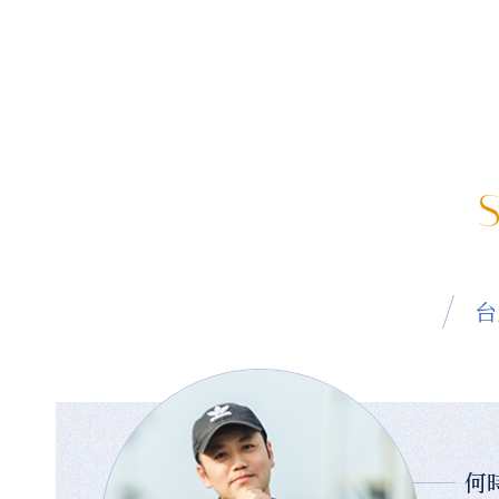
S
台
何