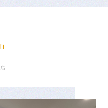
on
龍店