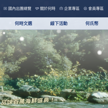
國內出團總覽
關於何時
企業專區
會員專區
何時文選
線下活動
何氏幣