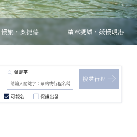
日慢旅・奧捷德
續章雙城・緩慢峴港
可報名
保證出發