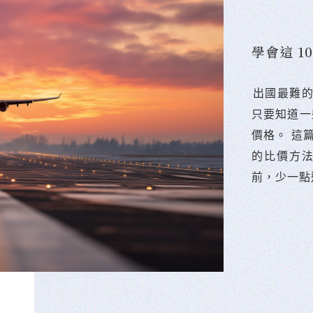
學會這 
󠀠出國最
只要知道一
價格。 這
的比價方
前，少一點