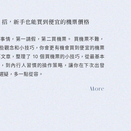
10 招，新手也能買到便宜的機票價格
難的事情，第一請假，第二買機票。 󠀠買機票不難，
些觀念和小技巧，你會更有機會買到便宜的機票
篇文章，整理了 10 個買機票的小技巧，從最基本
法，到內行人習慣的操作策略，讓你在下次出發
遲疑，多一點從容。