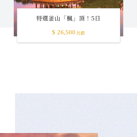
特選釜山「楓」頂！5日
$ 26,500
元起