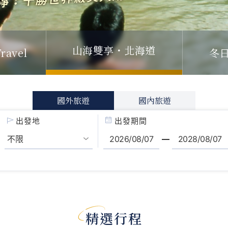
山海雙享・北海道
ravel
冬
國外旅遊
國內旅遊
出發地
出發期間
精選行程