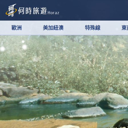
歐洲
美加紐澳
特殊線
東