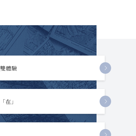
長雙體驗
起「在」
節