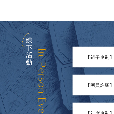
線下活動
In-Person Events
【親子企劃】
【團員許願】
【年度企劃】