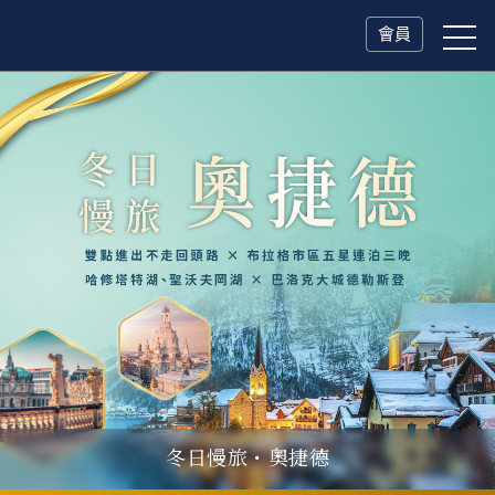
會員
冬日慢旅・奧捷德
父親節．限時特別企劃
一人旅行Solo Travel
山海雙享・北海道