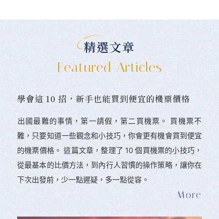
精選文章
Featured Articles
學會這 10 招，新手也能買到便宜的機票價格
󠀠出國最難的事情，第一請假，第二買機票。 󠀠買機票不
難，只要知道一些觀念和小技巧，你會更有機會買到便宜
的機票價格。 這篇文章，整理了 10 個買機票的小技巧，
從最基本的比價方法，到內行人習慣的操作策略，讓你在
下次出發前，少一點遲疑，多一點從容。