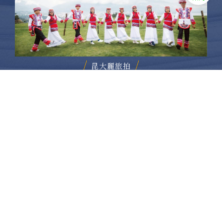
昆大麗旅拍
何時旅行社有限公司
品保 北2756 負責人：許采原
聯絡信箱：shallwegotravel2@gmail.com
台北店