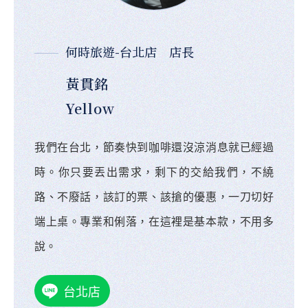
何時旅遊-台北店 店長
黃貫銘
Yellow
我們在台北，節奏快到咖啡還沒涼消息就已經過
時。你只要丟出需求，剩下的交給我們，不繞
路、不廢話，該訂的票、該搶的優惠，一刀切好
端上桌。專業和俐落，在這裡是基本款，不用多
說。
台北店