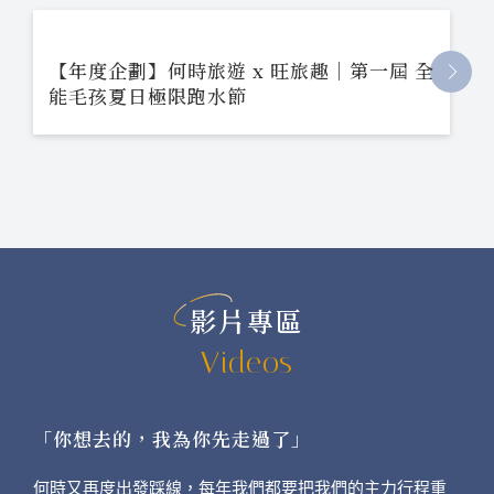
【年度企劃】何時旅遊 x 旺旅趣｜第一屆 全
能毛孩夏日極限跑水節
影片專區
Videos
「你想去的，我為你先走過了」
何時又再度出發踩線，每年我們都要把我們的主力行程重