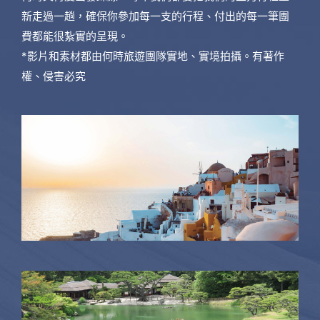
新走過一趟，確保你參加每一支的行程、付出的每一筆團
費都能很紮實的呈現。
*影片和素材都由何時旅遊團隊實地、實境拍攝。有著作
權、侵害必究