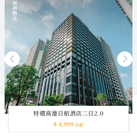
加碼贈送
特選高雄日航酒店二日2.0
$ 4,999
元起