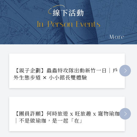
線下活動
In-Person Events
More
【親子企劃】蟲蟲特攻隊出動新竹一日｜戶
外生態步道 ✕ 小小館長雙體驗
【團員許願】何時旅遊 x 旺旅趣 x 寵物瑜珈
｜不是做瑜珈，是一起「在」