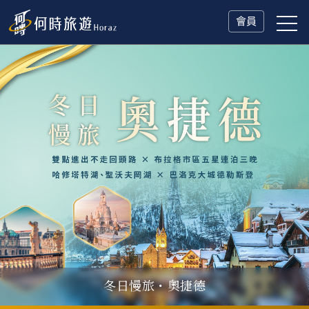
會員
冬日慢旅・奧捷德
瑞士鐵道．2027 深度之旅
一人旅行Solo Travel
山海雙享・北海道