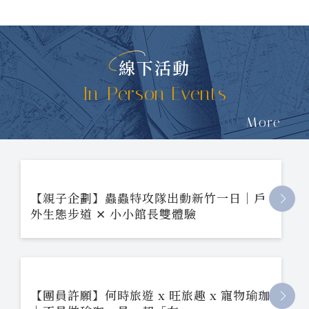
線下活動
In-Person Events
More
【親子企劃】蟲蟲特攻隊出動新竹一日｜戶
外生態步道 ✕ 小小館長雙體驗
【團員許願】何時旅遊 x 旺旅趣 x 寵物瑜珈