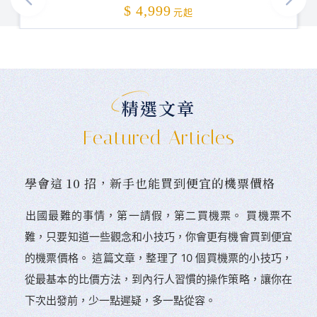
加碼贈送
$ 4,999
元起
精選文章
Featured Articles
學會這 10 招，新手也能買到便宜的機票價格
󠀠出國最難的事情，第一請假，第二買機票。 󠀠買機票不
難，只要知道一些觀念和小技巧，你會更有機會買到便宜
的機票價格。 這篇文章，整理了 10 個買機票的小技巧，
從最基本的比價方法，到內行人習慣的操作策略，讓你在
下次出發前，少一點遲疑，多一點從容。