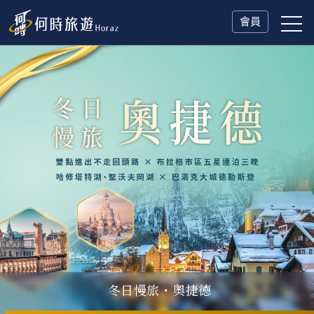
會員
冬日慢旅・奧捷德
父親節．限時特別企劃
一人旅行Solo Travel
山海雙享・北海道