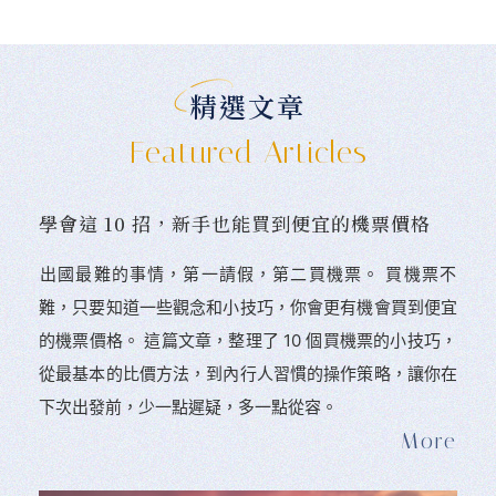
精選文章
Featured Articles
學會這 10 招，新手也能買到便宜的機票價格
󠀠出國最難的事情，第一請假，第二買機票。 󠀠買機票不
難，只要知道一些觀念和小技巧，你會更有機會買到便宜
的機票價格。 這篇文章，整理了 10 個買機票的小技巧，
從最基本的比價方法，到內行人習慣的操作策略，讓你在
下次出發前，少一點遲疑，多一點從容。