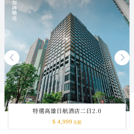
加碼贈送
特選高雄日航酒店二日2.0
$ 4,999
元起