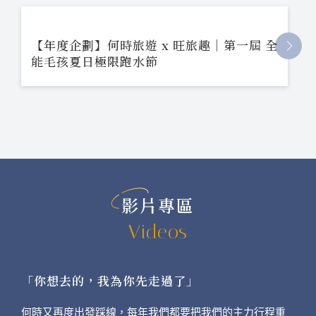
【年度企劃】何時旅遊 x 旺旅趣｜第一屆 全
能毛孩夏日極限跑水節
影片專區
Videos
「你想去的，我為你先走過了」
何時又再度出發踩線，每年我們都要把我們的主力行程重