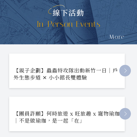
線下活動
In-Person Events
More
【親子企劃】蟲蟲特攻隊出動新竹一日｜戶
外生態步道 ✕ 小小館長雙體驗
【團員許願】何時旅遊 x 旺旅趣 x 寵物瑜珈
｜不是做瑜珈，是一起「在」