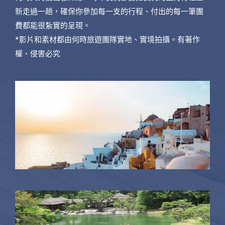
新走過一趟，確保你參加每一支的行程、付出的每一筆團
費都能很紮實的呈現。
*影片和素材都由何時旅遊團隊實地、實境拍攝。有著作
權、侵害必究