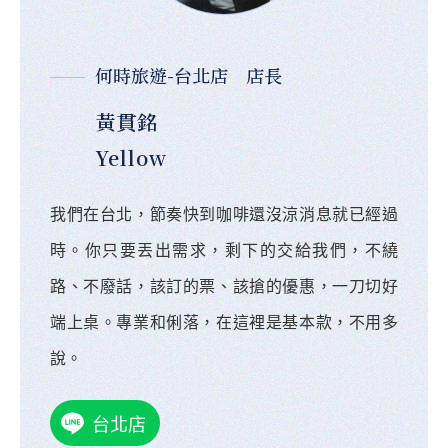
何時旅遊-台北店 店長
黃貫銘
Yellow
我們在台北，節奏快到咖啡還沒涼消息就已經過
時。你只要丟出需求，剩下的交給我們，不繞
路、不廢話，該訂的票、該搶的優惠，一刀切好
端上桌。專業和俐落，在這裡是基本款，不用多
說。
台北店