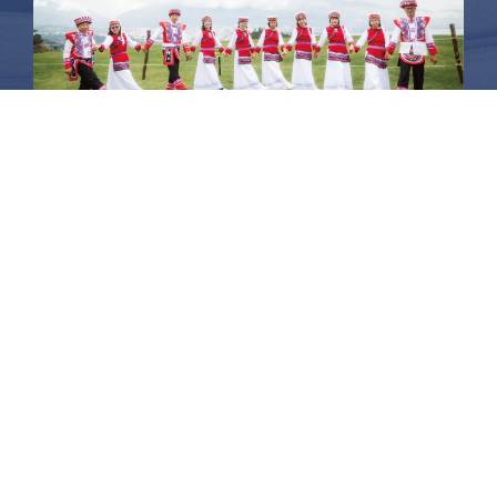
昆大麗旅拍
何時旅行社有限公司
品保 北2756 負責人：許采原
聯絡信箱：shallwegotravel2@gmail.com
台北店