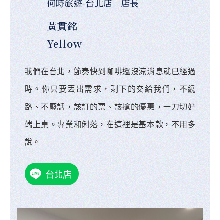
何時旅遊-台北店 店長
黃貫銘
Yellow
我們在台北，節奏快到咖啡還沒涼消息就已經過
時。你只要丟出需求，剩下的交給我們，不繞
路、不廢話，該訂的票、該搶的優惠，一刀切好
端上桌。專業和俐落，在這裡是基本款，不用多
說。
台北店