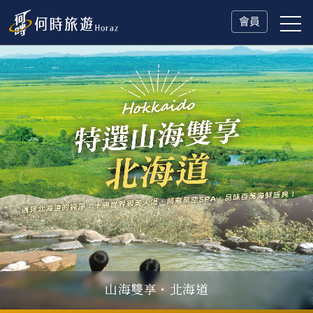
會員
山海雙享・北海道
父親節．限時特別企劃
一人旅行Solo Travel