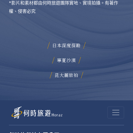
*影片和素材都由何時旅遊團隊實地、實境拍攝。有著作
權、侵害必究
日本深度探勘
寧夏沙漠
昆大麗旅拍