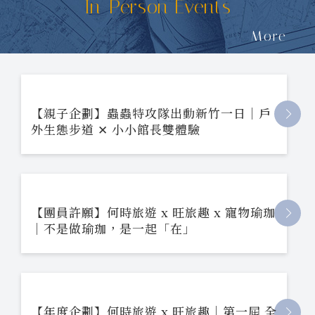
In-Person Events
More
【親子企劃】蟲蟲特攻隊出動新竹一日｜戶
外生態步道 ✕ 小小館長雙體驗
【團員許願】何時旅遊 x 旺旅趣 x 寵物瑜珈
｜不是做瑜珈，是一起「在」
【年度企劃】何時旅遊 x 旺旅趣｜第一屆 全