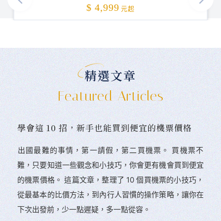
加碼贈送
$ 4,999
元起
精選文章
Featured Articles
學會這 10 招，新手也能買到便宜的機票價格
󠀠出國最難的事情，第一請假，第二買機票。 󠀠買機票不
難，只要知道一些觀念和小技巧，你會更有機會買到便宜
的機票價格。 這篇文章，整理了 10 個買機票的小技巧，
從最基本的比價方法，到內行人習慣的操作策略，讓你在
下次出發前，少一點遲疑，多一點從容。