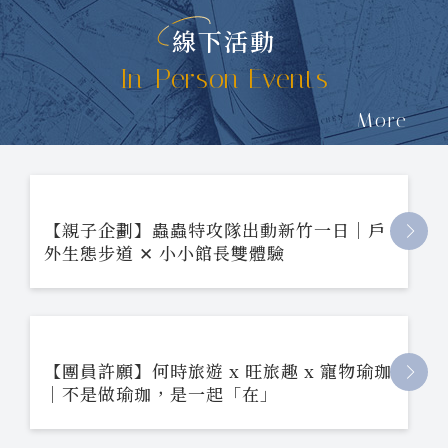
線下活動
In-Person Events
More
【親子企劃】蟲蟲特攻隊出動新竹一日｜戶
外生態步道 ✕ 小小館長雙體驗
【團員許願】何時旅遊 x 旺旅趣 x 寵物瑜珈
｜不是做瑜珈，是一起「在」