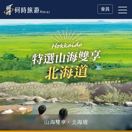
會員
山海雙享・北海道
父親節．限時特別企劃
一人旅行Solo Travel