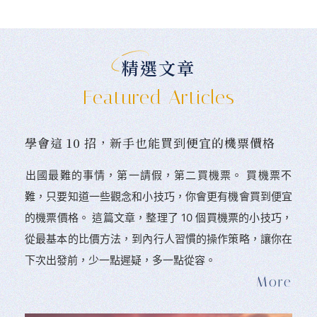
精選文章
Featured Articles
學會這 10 招，新手也能買到便宜的機票價格
󠀠出國最難的事情，第一請假，第二買機票。 󠀠買機票不
難，只要知道一些觀念和小技巧，你會更有機會買到便宜
的機票價格。 這篇文章，整理了 10 個買機票的小技巧，
從最基本的比價方法，到內行人習慣的操作策略，讓你在
下次出發前，少一點遲疑，多一點從容。