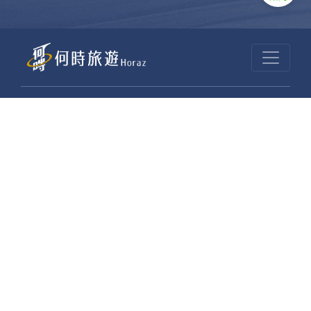
何時旅行社有限公司
品保 北2756 負責人：許采原
聯絡信箱：shallwegotravel2@gmail.com
台北店
統編：54995659 註冊編號：綜合221000
地址：台北市中山區民生東路二段170號10樓
電話：(02)2585-1606 傳真：(02)2585-1600
桃園店
統編：93770123 註冊編號：綜合221004