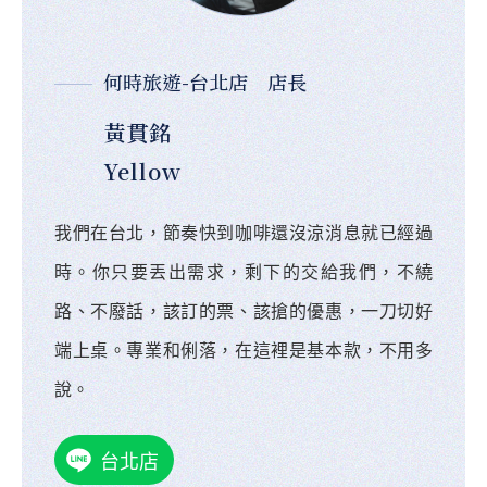
何時旅遊-台北店 店長
黃貫銘
Yellow
我們在台北，節奏快到咖啡還沒涼消息就已經過
時。你只要丟出需求，剩下的交給我們，不繞
路、不廢話，該訂的票、該搶的優惠，一刀切好
端上桌。專業和俐落，在這裡是基本款，不用多
說。
台北店