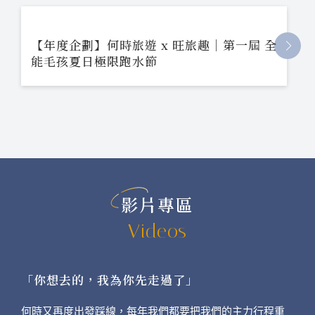
【年度企劃】何時旅遊 x 旺旅趣｜第一屆 全
能毛孩夏日極限跑水節
影片專區
Videos
「你想去的，我為你先走過了」
何時又再度出發踩線，每年我們都要把我們的主力行程重