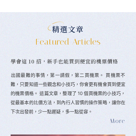
精選文章
Featured Articles
學會這 10 招，新手也能買到便宜的機票價格
󠀠出國最難的事情，第一請假，第二買機票。 󠀠買機票不
難，只要知道一些觀念和小技巧，你會更有機會買到便宜
的機票價格。 這篇文章，整理了 10 個買機票的小技巧，
從最基本的比價方法，到內行人習慣的操作策略，讓你在
下次出發前，少一點遲疑，多一點從容。