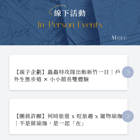
線下活動
In-Person Events
More
【親子企劃】蟲蟲特攻隊出動新竹一日｜戶
外生態步道 ✕ 小小館長雙體驗
【團員許願】何時旅遊 x 旺旅趣 x 寵物瑜珈
｜不是做瑜珈，是一起「在」