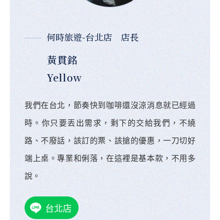
何時旅遊-台北店 店長
黃貫銘
Yellow
我們在台北，節奏快到咖啡還沒涼消息就已經過
時。你只要丟出需求，剩下的交給我們，不繞
路、不廢話，該訂的票、該搶的優惠，一刀切好
端上桌。專業和俐落，在這裡是基本款，不用多
說。
台北店