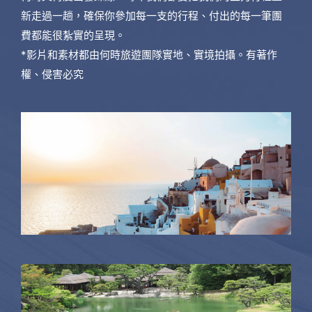
新走過一趟，確保你參加每一支的行程、付出的每一筆團
費都能很紮實的呈現。
*影片和素材都由何時旅遊團隊實地、實境拍攝。有著作
權、侵害必究