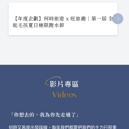
【年度企劃】何時旅遊 x 旺旅趣｜第一屆 全
能毛孩夏日極限跑水節
影片專區
Videos
「你想去的，我為你先走過了」
何時又再度出發踩線，每年我們都要把我們的主力行程重