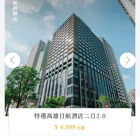
加碼贈送
特選高雄日航酒店二日2.0
$ 4,999
元起