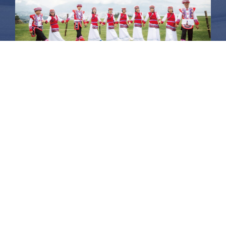
昆大麗旅拍
何時旅行社有限公司
品保 北2756 負責人：許采原
聯絡信箱：shallwegotravel2@gmail.com
台北店