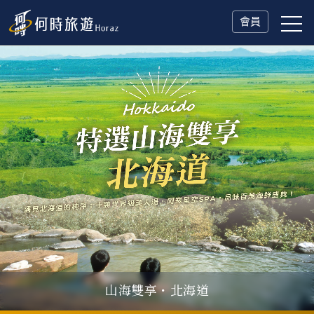
會員
山海雙享・北海道
父親節．限時特別企劃
一人旅行Solo Travel