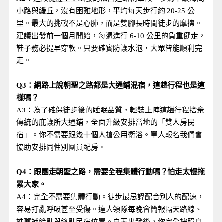
小路與緩丘，沒有困難地形，平均每天步行約 20-25 公
里。最大的挑戰不是心肺，而是雙腳長時間徒步的摩擦。
建議出發前一個月開始，每週進行 6-10 公里的負重健走，
鞋子務必提早穿軟。只要確實防護水泡，大眾皆能順利完
走。
Q3：網路上說朝聖之路都是大通鋪混宿，這趟行程也是這
樣嗎？
A3：為了確保徒步後的睡眠品質，輕裝上陣這趟行程捨棄
傳統的庇護所大通鋪，全面升級安排當地的「雙人房民
宿」。你不需要跟幾十個人搶公用衛浴。單人報名我們會
協助安排同性別團員配房。
Q4：跟團走朝聖之路，需要全程集體行動嗎？怕走太慢拖
累大家。
A4：完全不需要集體行動。徒步最忌諱配合別人的配速，
容易打亂呼吸甚至受傷。達人領隊每晚會簡報隔天路線、
推薦補給點與終點民宿位置。白天出發後，你完全按照自