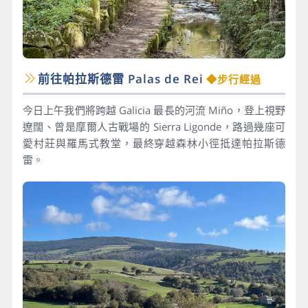
前往帕拉斯德雷 Palas de Rei
◆步行經過
今日上午我們將跨越 Galicia 最長的河流 Miño，登上視野
遼闊、曾是摩爾人古戰場的 Sierra Ligonde，路過幾座可
愛村莊與羅馬式教堂，最終穿越森林小徑抵達帕拉斯德
雷。