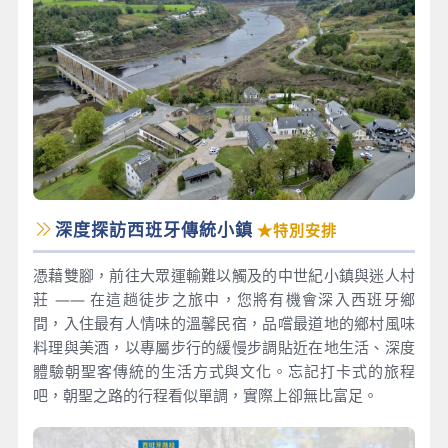
深度探訪西班牙傳統小鎮
★特別安排
憑藉雙腳，前往大眾運輸難以觸及的中世紀小鎮與迷人村
莊 —— 在這趟徒步之旅中，您將有機會深入西班牙鄉
間，入住最有人情味的溫馨民宿，品嚐最道地的鄉村風味
料理與美酒，以專屬步行的緩慢步調貼近在地生活、深度
體驗朝聖客傳統的生活方式與文化。忘記打卡式的旅程
吧，朝聖之路的行程看似單調，實際上卻無比富足。