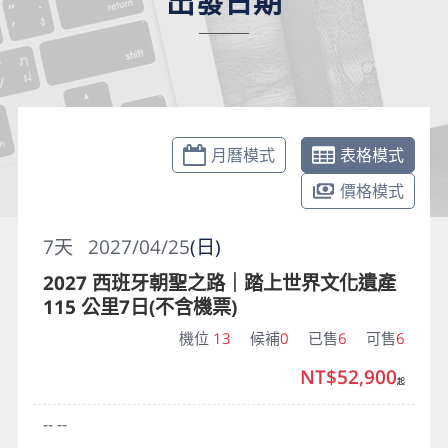
出發日期
月曆模式
表格模式
價格模式
7
天
2027/04/25
(日)
2027 西班牙朝聖之路｜踏上世界文化遺產
115 公里7日(不含機票)
機位
13
候補
0
已售
6
可售
6
NT$52,900
起
-- --