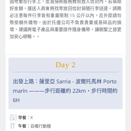
固地繫在行李上，並直接將服務費用放入信封內，若無剛
好金額，運送人員會將找零放回信封袋隨行李送達。請務
必注意每件行李皆有重量限制 15 公斤以內，且外部請勿
懸掛額外雜物，由於托運公司不負責貴重或易碎品的損
壞，建議將電子產品與重要證件隨身攜帶，讓朝聖之旅更
加安心順暢。。
Day 2
出發上路：薩里亞 Sarria - 波爾托馬林 Porto
marín ———步行距離約 22km，步行時間約
6H
早餐
：X
午餐
：自備行動糧