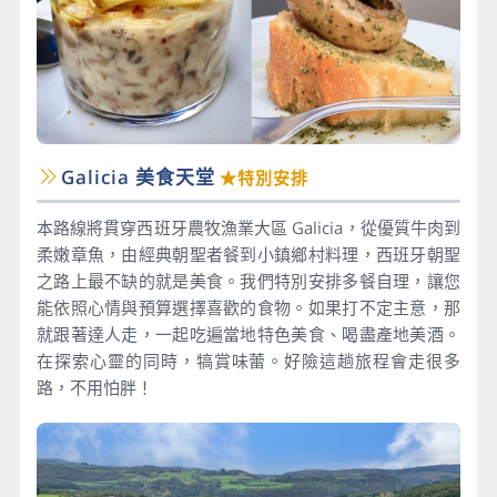
Galicia 美食天堂
★特別安排
本路線將貫穿西班牙農牧漁業大區 Galicia，從優質牛肉到
柔嫩章魚，由經典朝聖者餐到小鎮鄉村料理，西班牙朝聖
之路上最不缺的就是美食。我們特別安排多餐自理，讓您
能依照心情與預算選擇喜歡的食物。如果打不定主意，那
就跟著達人走，一起吃遍當地特色美食、喝盡產地美酒。
在探索心靈的同時，犒賞味蕾。好險這趟旅程會走很多
路，不用怕胖！