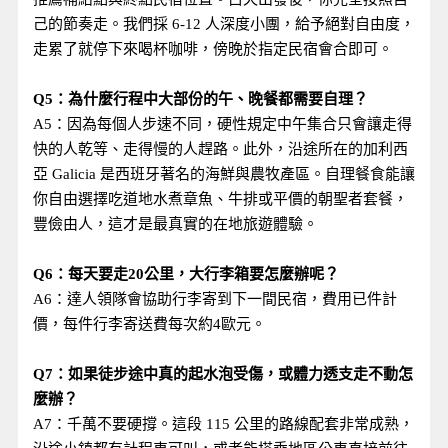
己的節奏走。我們採 6-12 人深度小團，給予絕對自由度，
走累了就停下來喝杯咖啡，傍晚於指定民宿會合即可。
Q5：為什麼行程中大部份的午、晚餐都需要自理？
A5：因為每個人步速不同，硬性規定中午集合只會讓走得
快的人乾等、走得慢的人趕路。此外，沿途所在的加利西
亞 Galicia 是西班牙著名的海鮮與農牧產區。自理餐食能讓
你自由選擇吃道地水煮章魚、牛排或平價的朝聖者套餐，
豐儉由人，這才是最真實的在地旅遊體驗。
Q6：每天要走20公里，大行李箱要怎麼辦呢？
A6：達人領隊會協助行李寄到下一間民宿，費用已件計
價，每件行李寄送費每次約4歐元。
Q7：如果徒步途中真的起水泡受傷，或體力透支走不動怎
麼辦？
A7：千萬不要硬撐。這段 115 公里的路線配套非常成熟，