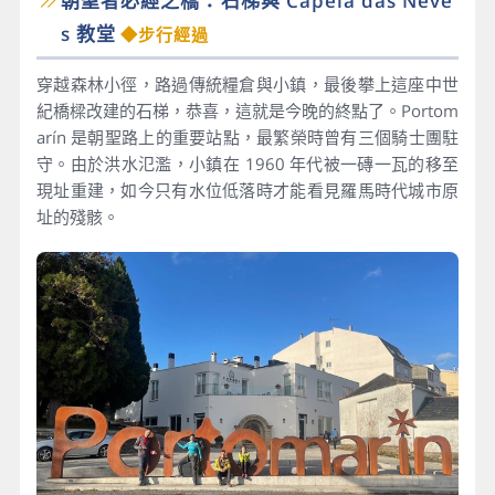
朝聖者必經之橋：石梯與 Capela das Neve
s 教堂
◆步行經過
穿越森林小徑，路過傳統糧倉與小鎮，最後攀上這座中世
紀橋樑改建的石梯，恭喜，這就是今晚的終點了。Portom
arín 是朝聖路上的重要站點，最繁榮時曾有三個騎士團駐
守。由於洪水氾濫，小鎮在 1960 年代被一磚一瓦的移至
現址重建，如今只有水位低落時才能看見羅馬時代城市原
址的殘骸。