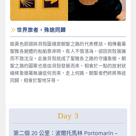
世界旅者，殊途同歸
銘黃色箭頭與貝殼圖樣是朝聖之路的代表標誌。相傳載著
聖雅各屍體的船舶靠岸時，有人不慎落海，卻因貝殼簇擁
而不致沈沒。此後貝殼就成了聖雅各之路的守護象徵。朝
聖之路的圖案也是由貝殼發展而來，相會於一點的放射狀
線條象徵著無論從何而來，走上何路，朝聖者們終將殊途
同歸，相會於聖地牙哥。
Day 3
第二個 20 公里：波爾托馬林 Portomarín –