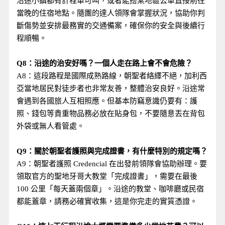
沿途小鎮都有計程車可叫，或者能搭乘地區公車直接前往
當晚的住宿地點。隨團的達人領隊會掌握狀況，協助你判
斷傷勢並安排最務實的交通備案，確保你的安全與後續行
程順暢。
Q8：沿途的治安好嗎？一個人走在路上會不會危險？
A8：這段路程是國際成熟路線，朝聖者絡繹不絕，加利西
亞當地居民對徒步者也非常友善，整體治安良好。沿途常
會遇到各國旅人互相照應。但基本防竊意識仍要有：護
照、錢包等貴重物品務必放在貼身包，不要隨意丟在背包
外袋或無人看管處。
Q9：關於朝聖者護照與完成證書，有什麼特別的規定嗎？
A9：朝聖者護照 Credencial 在出發前領隊會協助辦理。要
領取官方的聖地牙哥大教堂「完成證書」，需要在最後
100 公里「每天蓋兩個章」。沿途的教堂、咖啡廳或民宿
都能蓋章，請務必確實收集，這是你完走的實質憑證。