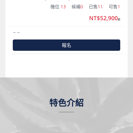
機位
13
候補
0
已售
11
可售
1
NT$52,900
起
-- --
報名
特色介紹