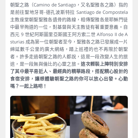
朝聖之路（Camino de Santiago，又名聖雅各之路）指的
是前往聖地牙哥-德孔波斯特拉 Santiago de Compostela
主教座堂朝聖聖雅各遺骨的路線，相傳聖雅各是耶穌門徒
中最早殉道的一位，對基督與天主教徒有著重要意義。自
西元 9 世紀阿斯圖里亞斯國王阿方索二世 Alfonso II de A
sturias 成為第一位朝聖者至今，聖雅各之路已發展成一片
綿延數千公里的廣大網絡，踏上巡禮的也不再限於朝聖
者。許多走過朝聖之路的人都說，這是一段改變人生的旅
途，是一段無與倫比的心靈之旅。
這次輕裝上陣特別安排
了其中最平易近人、最經典的精華路段，搭配精心設計的
食宿安排，讓想體驗朝聖之路的你可以放心出發。心動
嗎？一起上路吧！