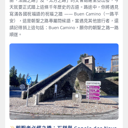
由「法國之路」及「北方之路」的交會點薩里亞出發，今
天就要正式踏上這條千年歷史的古道。路途中，你將遇見
寫滿各國祝福語的祝福之牆 —— Buen Camino（一路平
安），這是朝聖之路專屬問候語，當遇見其他旅行者，還
請記得捎上這句話：Buen Camino，願你的朝聖之路一路
順遂。