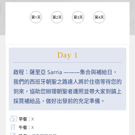
第1天
第2天
第3天
第4天
第5天
Day 1
啟程：薩里亞 Sarria ———集合與補給日，
我們的西班牙朝聖之路達人將於住宿等待您的
到來，協助您辦理朝聖者護照並帶大家到鎮上
採買補給品，做好出發前的充足準備。
早餐
：X
午餐
：X