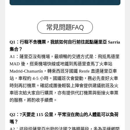
Q1：行程不含機票，我該如何自行前往起點薩里亞 Sarria
集合？
A1：薩里亞沒有機場，最順暢的交通方式是：飛抵馬德里
MAD 後，搭乘機場快線或地鐵到馬德里查馬丁火車站
Madrid-Chamartín，轉乘西班牙國鐵 Renfe 直達薩里亞車
站，車程約 4-5 小時。國鐵班次會變動，務必先查好火車
時刻再訂機票。確認成團後輕裝上陣會提供建議航班及火
車班次給大家自行購買，亦有提供代訂機票與銜接火車票
的服務，將酌收手續費。
Q2：7天要走 115 公里，平常沒在爬山的人體能可以負荷
嗎？
A2：這段從薩里亞出發的法國之路精華段，多為平緩鄉間