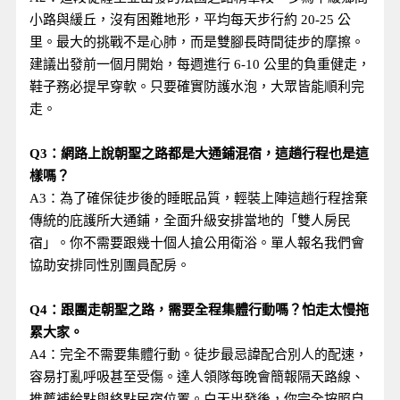
小路與緩丘，沒有困難地形，平均每天步行約 20-25 公
里。最大的挑戰不是心肺，而是雙腳長時間徒步的摩擦。
建議出發前一個月開始，每週進行 6-10 公里的負重健走，
鞋子務必提早穿軟。只要確實防護水泡，大眾皆能順利完
走。
Q3：網路上說朝聖之路都是大通鋪混宿，這趟行程也是這
樣嗎？
A3：為了確保徒步後的睡眠品質，輕裝上陣這趟行程捨棄
傳統的庇護所大通鋪，全面升級安排當地的「雙人房民
宿」。你不需要跟幾十個人搶公用衛浴。單人報名我們會
協助安排同性別團員配房。
Q4：跟團走朝聖之路，需要全程集體行動嗎？怕走太慢拖
累大家。
A4：完全不需要集體行動。徒步最忌諱配合別人的配速，
容易打亂呼吸甚至受傷。達人領隊每晚會簡報隔天路線、
推薦補給點與終點民宿位置。白天出發後，你完全按照自