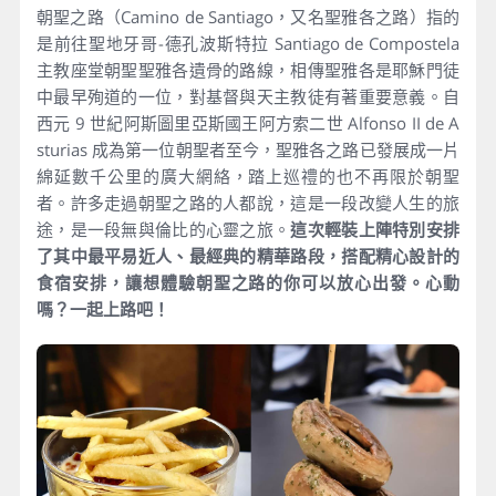
朝聖之路（Camino de Santiago，又名聖雅各之路）指的
是前往聖地牙哥-德孔波斯特拉 Santiago de Compostela
主教座堂朝聖聖雅各遺骨的路線，相傳聖雅各是耶穌門徒
中最早殉道的一位，對基督與天主教徒有著重要意義。自
西元 9 世紀阿斯圖里亞斯國王阿方索二世 Alfonso II de A
sturias 成為第一位朝聖者至今，聖雅各之路已發展成一片
綿延數千公里的廣大網絡，踏上巡禮的也不再限於朝聖
者。許多走過朝聖之路的人都說，這是一段改變人生的旅
途，是一段無與倫比的心靈之旅。
這次輕裝上陣特別安排
了其中最平易近人、最經典的精華路段，搭配精心設計的
食宿安排，讓想體驗朝聖之路的你可以放心出發。心動
嗎？一起上路吧！