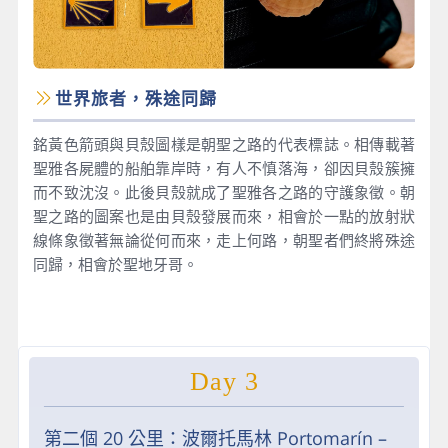
世界旅者，殊途同歸
銘黃色箭頭與貝殼圖樣是朝聖之路的代表標誌。相傳載著
聖雅各屍體的船舶靠岸時，有人不慎落海，卻因貝殼簇擁
而不致沈沒。此後貝殼就成了聖雅各之路的守護象徵。朝
聖之路的圖案也是由貝殼發展而來，相會於一點的放射狀
線條象徵著無論從何而來，走上何路，朝聖者們終將殊途
同歸，相會於聖地牙哥。
Day 3
第二個 20 公里：波爾托馬林 Portomarín –