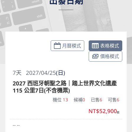
出發日期
月曆模式
表格模式
價格模式
7
天
2027/04/25
(日)
2027 西班牙朝聖之路｜踏上世界文化遺產
115 公里7日(不含機票)
機位
13
候補
0
已售
6
可售
6
NT$52,900
起
-- --