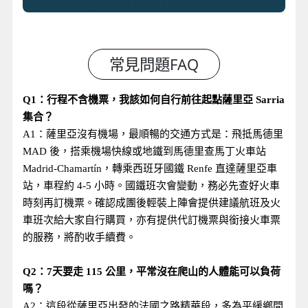
Q1：行程不含機票，我該如何自行前往起點薩里亞 Sarria
集合？
A1：薩里亞沒有機場，最順暢的交通方式是：飛抵馬德里
MAD 後，搭乘機場快線或地鐵到馬德里查馬丁火車站
Madrid-Chamartín，轉乘西班牙國鐵 Renfe 直達薩里亞車
站，車程約 4-5 小時。國鐵班次會變動，務必先查好火車
時刻再訂機票。確認成團後輕裝上陣會提供建議航班及火
車班次給大家自行購買，亦有提供代訂機票與銜接火車票
的服務，將酌收手續費。
Q2：7天要走 115 公里，平常沒在爬山的人體能可以負荷
嗎？
A2：這段從薩里亞出發的法國之路精華段，多為平緩鄉間