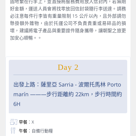
固地繫在行李上，並直接將服務費用放入信封內，若無剛
好金額，運送人員會將找零放回信封袋隨行李送達。請務
必注意每件行李皆有重量限制 15 公斤以內，且外部請勿
懸掛額外雜物，由於托運公司不負責貴重或易碎品的損
壞，建議將電子產品與重要證件隨身攜帶，讓朝聖之旅更
加安心順暢。。
Day 2
出發上路：薩里亞 Sarria - 波爾托馬林 Porto
marín ———步行距離約 22km，步行時間約
6H
早餐
：X
午餐
：自備行動糧