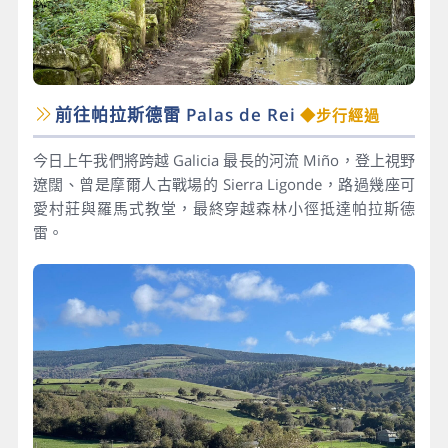
前往帕拉斯德雷 Palas de Rei
◆步行經過
今日上午我們將跨越 Galicia 最長的河流 Miño，登上視野
遼闊、曾是摩爾人古戰場的 Sierra Ligonde，路過幾座可
愛村莊與羅馬式教堂，最終穿越森林小徑抵達帕拉斯德
雷。