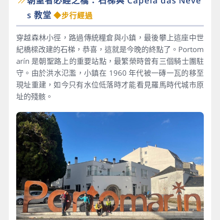
朝聖者必經之橋：石梯與 Capela das Neve
s 教堂
◆步行經過
穿越森林小徑，路過傳統糧倉與小鎮，最後攀上這座中世
紀橋樑改建的石梯，恭喜，這就是今晚的終點了。Portom
arín 是朝聖路上的重要站點，最繁榮時曾有三個騎士團駐
守。由於洪水氾濫，小鎮在 1960 年代被一磚一瓦的移至
現址重建，如今只有水位低落時才能看見羅馬時代城市原
址的殘骸。