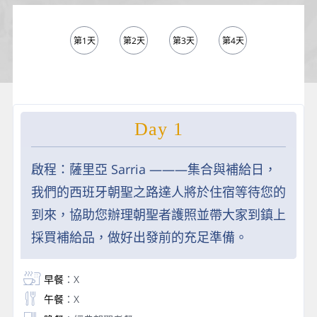
第1天
第2天
第3天
第4天
第5天
Day 1
啟程：薩里亞 Sarria ———集合與補給日，
我們的西班牙朝聖之路達人將於住宿等待您的
到來，協助您辦理朝聖者護照並帶大家到鎮上
採買補給品，做好出發前的充足準備。
早餐
：X
午餐
：X