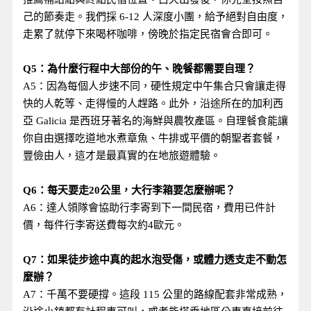
己的節奏走。我們採 6-12 人深度小團，給予絕對自由度，
走累了就停下來喝杯咖啡，傍晚於指定民宿會合即可。
Q5：為什麼行程中大部份的午、晚餐都需要自理？
A5：因為每個人步速不同，硬性規定中午集合只會讓走得
快的人乾等、走得慢的人趕路。此外，沿途所在的加利西
亞 Galicia 是西班牙著名的海鮮與農牧產區。自理餐食能讓
你自由選擇吃道地水煮章魚、牛排或平價的朝聖者套餐，
豐儉由人，這才是最真實的在地旅遊體驗。
Q6：每天要走20公里，大行李箱要怎麼辦呢？
A6：達人領隊會協助行李寄到下一間民宿，費用已件計
價，每件行李寄送費每次約4歐元。
Q7：如果徒步途中真的起水泡受傷，或體力透支走不動怎
麼辦？
A7：千萬不要硬撐。這段 115 公里的路線配套非常成熟，