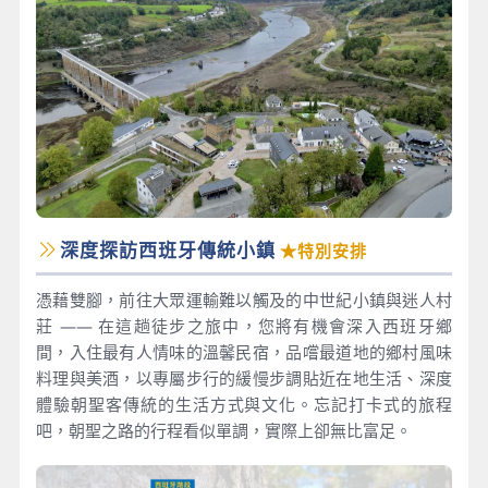
深度探訪西班牙傳統小鎮
★特別安排
憑藉雙腳，前往大眾運輸難以觸及的中世紀小鎮與迷人村
莊 —— 在這趟徒步之旅中，您將有機會深入西班牙鄉
間，入住最有人情味的溫馨民宿，品嚐最道地的鄉村風味
料理與美酒，以專屬步行的緩慢步調貼近在地生活、深度
體驗朝聖客傳統的生活方式與文化。忘記打卡式的旅程
吧，朝聖之路的行程看似單調，實際上卻無比富足。