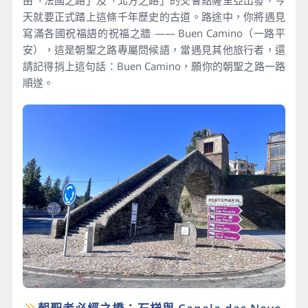
由「法國之路」及「北方之路」的交會點薩里亞出發，今
天就要正式踏上這條千年歷史的古道。路途中，你將遇見
寫滿各國祝福語的祝福之牆 —— Buen Camino（一路平
安），這是朝聖之路專屬問候語，當遇見其他旅行者，還
請記得捎上這句話：Buen Camino，願你的朝聖之路一路
順遂。