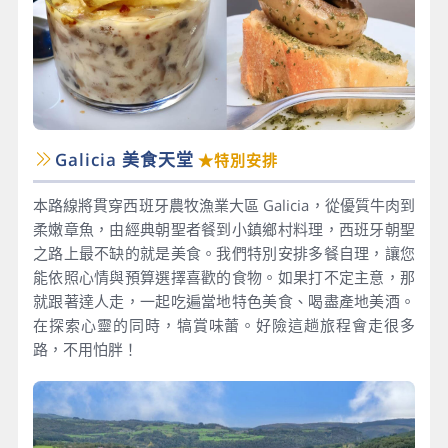
Galicia 美食天堂
★特別安排
本路線將貫穿西班牙農牧漁業大區 Galicia，從優質牛肉到
柔嫩章魚，由經典朝聖者餐到小鎮鄉村料理，西班牙朝聖
之路上最不缺的就是美食。我們特別安排多餐自理，讓您
能依照心情與預算選擇喜歡的食物。如果打不定主意，那
就跟著達人走，一起吃遍當地特色美食、喝盡產地美酒。
在探索心靈的同時，犒賞味蕾。好險這趟旅程會走很多
路，不用怕胖！