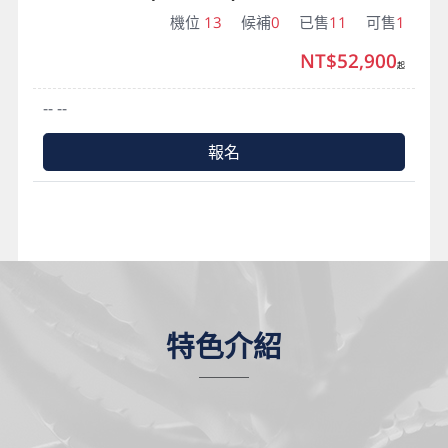
機位
13
候補
0
已售
11
可售
1
NT$52,900
起
-- --
報名
特色介紹