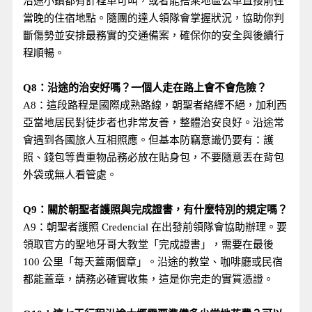
沿途小鎮都有計程車可叫，或者能搭乘地區公車直接前往
當晚的住宿地點。隨團的達人領隊會掌握狀況，協助你判
斷傷勢並安排最務實的交通備案，確保你的安全與後續行
程順暢。
Q8：沿途的治安好嗎？一個人走在路上會不會危險？
A8：這段路程是國際成熟路線，朝聖者絡繹不絕，加利西
亞當地居民對徒步者也非常友善，整體治安良好。沿途常
會遇到各國旅人互相照應。但基本防竊意識仍要有：護
照、錢包等貴重物品務必放在貼身包，不要隨意丟在背包
外袋或無人看管處。
Q9：關於朝聖者護照與完成證書，有什麼特別的規定嗎？
A9：朝聖者護照 Credencial 在出發前領隊會協助辦理。要
領取官方的聖地牙哥大教堂「完成證書」，需要在最後
100 公里「每天蓋兩個章」。沿途的教堂、咖啡廳或民宿
都能蓋章，請務必確實收集，這是你完走的實質憑證。