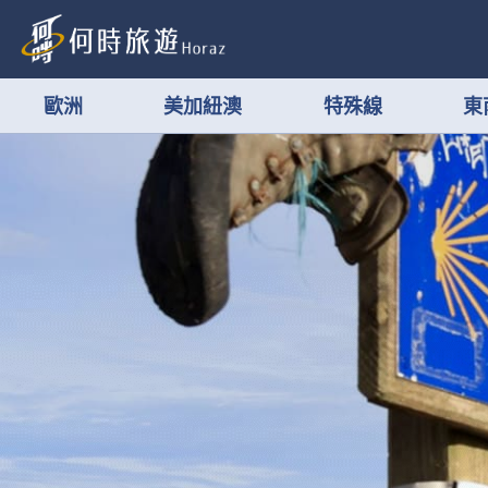
歐洲
美加紐澳
特殊線
東