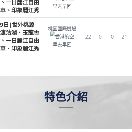
、一日麗江自由
早去早回
車、印象麗江秀
9日|世外桃源
桃園國際機場
瀘沽湖、玉龍雪
22
0
0
21
香港航空
、一日麗江自由
早去早回
車、印象麗江秀
特色介紹