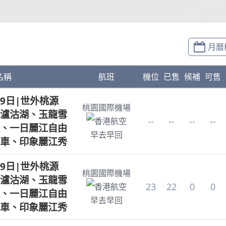
月曆
名稱
航班
機位
已售
候補
可售
9日|世外桃源
桃園國際機場
瀘沽湖、玉龍雪
--
--
--
--
香港航空
、一日麗江自由
早去早回
車、印象麗江秀
9日|世外桃源
桃園國際機場
瀘沽湖、玉龍雪
23
22
0
0
香港航空
、一日麗江自由
早去早回
車、印象麗江秀