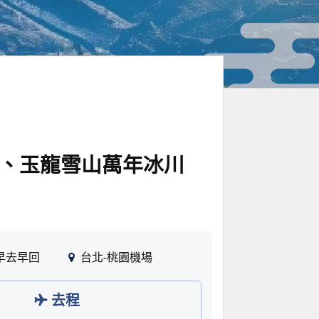
湖、玉龍雪山萬年冰川
早去早回
台北-桃園機場
去程