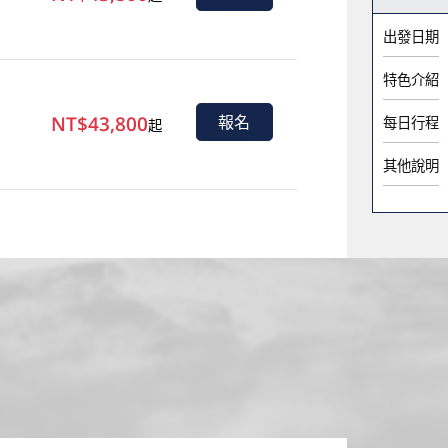
出發日期
特色介紹
NT$43,800
報名
每日行程
起
其他說明