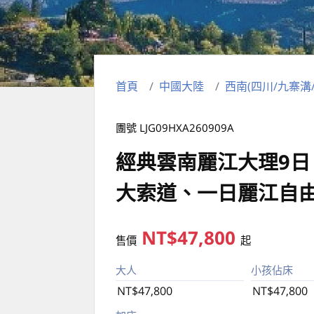
首頁
中國大陸
西南(四川/九寨溝
團號 LJG09HXA260909A
經典雲南麗江大理9
大索道、一日麗江自
NT$47,800
售價
起
大人
小孩佔床
NT$47,800
NT$47,800