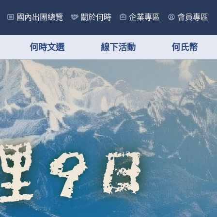
國內出團總覽
關於何時
企業專區
會員專區
何時文選
線下活動
何氏幣