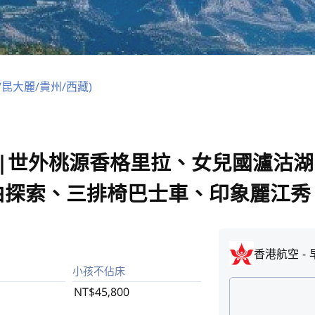
/昆大麗/貴州/西藏)
日|世外桃源香格里拉、女兒國瀘沽
由探索、三排椅巴士車、印象麗江秀
香港航空
小孩不佔床
NT$45,800