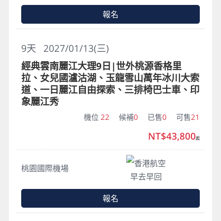
報名
9
天
2027/01/13(三)
經典雲南麗江大理9日|世外桃源香格里
拉、女兒國瀘沽湖、玉龍雪山萬年冰川大索
道、一日麗江自由探索、三排椅巴士車、印
象麗江秀
機位
22
候補
0
已售
0
可售
21
NT$43,800
起
香港航空
桃園國際機場
早去早回
報名