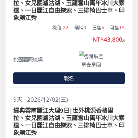
拉、女兒國瀘沽湖、玉龍雪山萬年冰川大索
道、一日麗江自由探索、三排椅巴士車、印
象麗江秀
機位
22
候補
0
已售
6
可售
15
NT$43,800
起
香港航空
桃園國際機場
早去早回
報名
9
天
2026/12/02(三)
經典雲南麗江大理9日|世外桃源香格里
拉、女兒國瀘沽湖、玉龍雪山萬年冰川大索
道、一日麗江自由探索、三排椅巴士車、印
象麗江秀