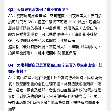
Q3：天氣與氣溫如何？會不會很冷？
A3：雲南屬高原型氣候，空氣乾爽、日夜溫差大，雲南清
晨可能只有 5°C，但正午陽光下可達 20°C 以上。建議內
層穿排汗透氣的長袖，中層保暖，外層防風。去雪山時，
腳部保暖非常重要，可以準備厚襪子，且高山紫外線極
強，即便體感不熱也容易曬傷。建議準備
遮陽帽（最好有防風繩，雲南風大）、
墨鏡
（保護眼睛，
拍美照也好看）、
絲巾或圍巾
(防曬兼保暖)
Q4：怎麼判斷自己是否是高山症？若真的發生高山症，該
如何應對？
A4：高山症是人體在快速上升至高海拔地區時，因環境低
氧、低壓而引發的急性生理不適。常見症狀包括頭痛、頭
暈、嘔吐、厭食及虛弱，發生高山症後最有效的解決就是
立即回到低海拔的區域。何時旅遊操作經驗豐富，可馬上
安排車輛於2小時內下撤至低海拔區域，盡快解除團員不
適感。