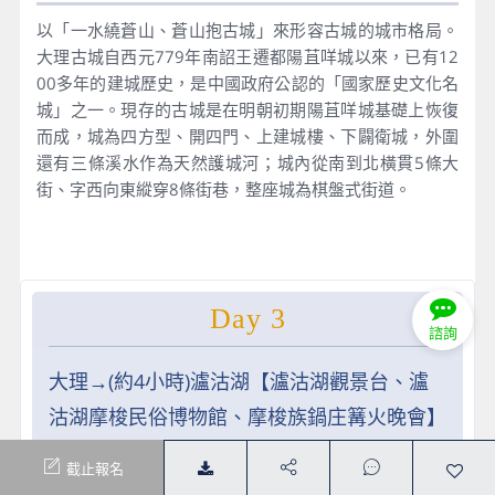
以「一水繞蒼山、蒼山抱古城」來形容古城的城市格局。
大理古城自西元779年南詔王遷都陽苴咩城以來，已有12
00多年的建城歷史，是中國政府公認的「國家歷史文化名
城」之一。現存的古城是在明朝初期陽苴咩城基礎上恢復
而成，城為四方型、開四門、上建城樓、下闢衛城，外圍
還有三條溪水作為天然護城河；城內從南到北橫貫5條大
街、字西向東縱穿8條街巷，整座城為棋盤式街道。
Day 3
諮詢
大理→(約4小時)瀘沽湖【瀘沽湖觀景台、瀘
沽湖摩梭民俗博物館、摩梭族鍋庄篝火晚會】
截止報名
早餐
：酒店內用