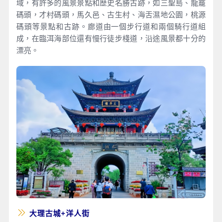
域，有許多的風景景點和歷史名勝古跡，如三聖島、龍龕
碼頭，才村碼頭，馬久邑、古生村、海舌濕地公園，桃源
碼頭等景點和古跡。廊道由一個步行道和兩個騎行道組
成，在臨洱海部位還有慢行徒步棧道，沿途風景都十分的
漂亮。
大理古城+洋人街