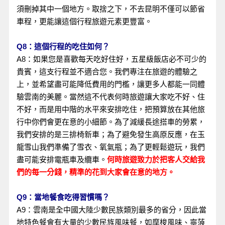
須刪掉其中一個地方。取捨之下，不去昆明不僅可以節省
車程，更能讓這個行程旅遊元素更豐富。
Q8：這個行程的吃住如何？
A8：如果您是喜歡每天吃好住好，五星級飯店必不可少的
貴賓，這支行程並不適合您。我們專注在旅遊的體驗之
上，並希望盡可能降低費用的門檻，讓更多人都能一同體
驗雲南的美麗。當然這不代表何時旅遊讓大家吃不好、住
不好，而是用中階的水平來安排吃住，把預算放在其他旅
行中你們會更在意的小細節。為了減緩長途搭車的勞累，
我們安排的是三排椅新車；為了避免發生高原反應，在玉
龍雪山我們準備了雪衣、氧氣瓶；為了更輕鬆遊玩，我們
盡可能安排電瓶車及纜車。
何時旅遊致力於把客人交給我
們的每一分錢，精準的花到大家會在意的地方。
Q9：當地餐食吃得習慣嗎？
A9：雲南是全中國大陸少數民族類別最多的省分，因此當
地特色餐會有大量的少數民族風味餐，如摩梭風味、寧蒗