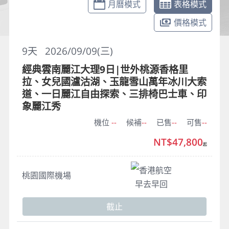
月曆模式
表格模式
價格模式
9
天
2026/09/09(三)
經典雲南麗江大理9日|世外桃源香格里
拉、女兒國瀘沽湖、玉龍雪山萬年冰川大索
道、一日麗江自由探索、三排椅巴士車、印
象麗江秀
機位
--
候補
--
已售
--
可售
--
NT$47,800
起
香港航空
桃園國際機場
早去早回
截止