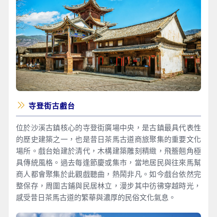
寺登街古戲台
位於沙溪古鎮核心的寺登街廣場中央，是古鎮最具代表性
的歷史建築之一，也是昔日茶馬古道商旅聚集的重要文化
場所。戲台始建於清代，木構建築雕刻精緻，飛簷翹角極
具傳統風格。過去每逢節慶或集市，當地居民與往來馬幫
商人都會聚集於此觀戲聽曲，熱鬧非凡。如今戲台依然完
整保存，周圍古鋪與民居林立，漫步其中彷彿穿越時光，
感受昔日茶馬古道的繁華與濃厚的民俗文化氣息。