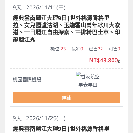
9
天
2026/11/11(三)
經典雲南麗江大理9日|世外桃源香格里
拉、女兒國瀘沽湖、玉龍雪山萬年冰川大索
道、一日麗江自由探索、三排椅巴士車、印
象麗江秀
機位
23
候補
0
已售
22
可售
0
NT$43,800
起
香港航空
桃園國際機場
早去早回
候補
9
天
2026/11/25(三)
經典雲南麗江大理9日|世外桃源香格里