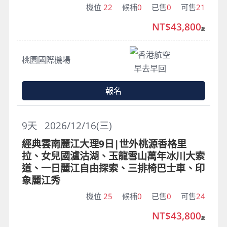
機位
22
候補
0
已售
0
可售
21
NT$43,800
起
香港航空
桃園國際機場
早去早回
報名
9
天
2026/12/16(三)
經典雲南麗江大理9日|世外桃源香格里
拉、女兒國瀘沽湖、玉龍雪山萬年冰川大索
道、一日麗江自由探索、三排椅巴士車、印
象麗江秀
機位
25
候補
0
已售
0
可售
24
NT$43,800
起