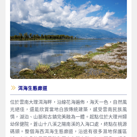
洱海生態廊道
位於雲南大理洱海畔，沿線花海遍佈，海天一色，自然風
光絕佳，還能欣賞當地白族傳統建築，感受雲南民族風
情，湖泊、山脈和古鎮完美融為一體。起點位於大理州婦
幼保健院，蒼山十八溪之陽南溪的入海口處，終點在桃源
碼頭。整個海西洱海生態廊道，沿途有很多濕地保護區