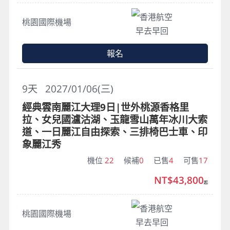
香港航空
桃園國際機場
早去早回
報名
9
天
2027/01/06(三)
經典雲南麗江大理9日|世外桃源香格里
拉、女兒國瀘沽湖、玉龍雪山萬年冰川大索
道、一日麗江自由探索、三排椅巴士車、印
象麗江秀
機位
22
候補
0
已售
4
可售
17
NT$43,800
起
香港航空
桃園國際機場
早去早回