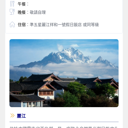
午餐
：
晚餐
：敬請自理
住宿
：準五星麗江祥和一號假日飯店 或同等級
麗江