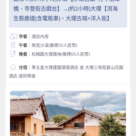
橋、寺登街古戲台】→(約2小時)大理【洱海
生態廊道(含電瓶車)、大理古城+洋人街】
早餐
：酒店內用
午餐
：再見沙溪(餐標50人民幣)
晚餐
：松梅園大理風味(餐標60人民幣)
住宿
：準五星大理建國璞隱酒店 或 大理三塔苑蒼山花園
酒店 或同等級