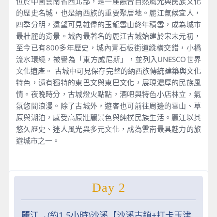
位於中國雲南省西北部，是一座融合自然風光與民族文化
的歷史名城，也是納西族的重要聚居地。麗江氣候宜人，
四季分明，遠望可見雄偉的玉龍雪山終年積雪，成為城市
最壯麗的背景。城內最著名的麗江古城始建於宋末元初，
至今已有800多年歷史，城內青石板街道縱橫交錯，小橋
流水環繞，被譽為「東方威尼斯」，並列入UNESCO世界
文化遺產。 古城中可見保存完整的納西族傳統建築與文化
特色，還有獨特的東巴文與東巴文化，展現濃厚的民族風
情。夜晚時分，古城燈火點點，酒吧與特色小店林立，氣
氛悠閒浪漫。除了古城外，遊客也可前往周邊的雪山、草
原與湖泊，感受高原壯麗景色與純樸民族生活。麗江以其
悠久歷史、迷人風光與多元文化，成為雲南最具魅力的旅
遊城市之一。
Day 2
麗江→(約1.5小時)沙溪【沙溪古鎮+打卡玉津