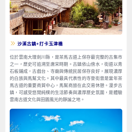
沙溪古鎮+打卡玉津橋
位於雲南大理劍川縣，是茶馬古道上保存最完整的古集市
之一，歷史可追溯至唐宋時期。古鎮依山傍水，街道以青
石板鋪成，古戲台、寺廟與傳統民居保存良好，展現濃厚
的白族與馬幫文化。其中最具代表性的寺登街曾是當年茶
馬古道的重要商貿中心，馬幫商旅在此交易休憩。漫步古
鎮，可感受悠閒純樸的生活節奏與濃厚歷史氛圍，是體驗
雲南古道文化與田園風光的靜謐之地。