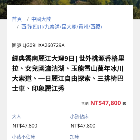
首頁
中國大陸
西南(四川/九寨溝/昆大麗/貴州/西藏)
團號 LJG09HXA260729A
經典雲南麗江大理9日|世外桃源香格里
拉、女兒國瀘沽湖、玉龍雪山萬年冰川
大索道、一日麗江自由探索、三排椅巴
士車、印象麗江秀
NT$47,800
售價
起
大人
小孩佔床
NT$47,800
NT$47,800
小孩不佔床
加床