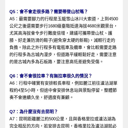
Q5：會不會走很多路？需要帶登山杖嗎？
A5：最需要腳力的行程是玉龍雪山冰川大索道，上到4500
公尺之後還需要步行1680級臺階抵達海拔4680米觀景台，
尤其高海拔會令步行難度倍增，建議可攜帶登山杖、護
膝、好走兼防滑的鞋子(避免穿太硬的新鞋)，減輕行走的
負擔。除此之外行程多有電瓶車及纜車，會比較需要走路
的行程多為古城內漫步，但道路平緩輕鬆好走，需要注意
的是古城內多為石板路，要注意高低差避免受傷。
Q6：會不會很拉車？有無拉車很久的情況？
A6：行程中確實有安排較長車程，例如麗江前往瀘沽湖單
程約4至5小時，但途中會安排休息站與景點停留，整體節
奏不會連續久坐，舒適度有兼顧。
Q7：為什麼沒有去昆明？
A7：昆明距離麗江約500公里，且與香格里拉或瀘沽湖為
完全相反的方向，若安排去昆明，香格里拉及瀘沽湖就必