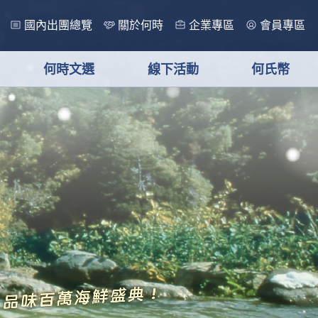
國內出團總覽
關於何時
企業專區
會員專區
何時文選
線下活動
何氏幣