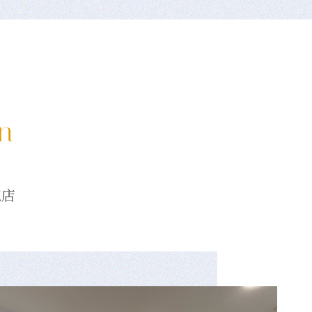
on
龍店