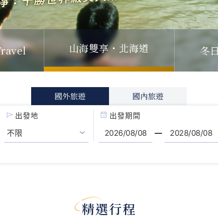
山海雙享・北海道
ravel
冬
國外旅遊
國內旅遊
出發地
出發期間
精選行程