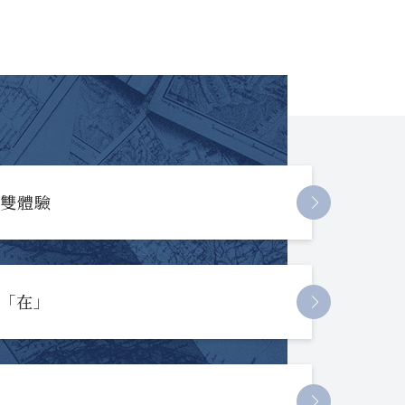
長雙體驗
起「在」
節