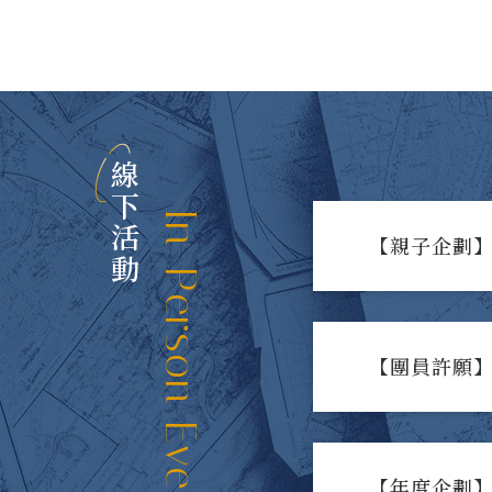
線下活動
In-Person Events
【親子企劃】
【團員許願】
【年度企劃】