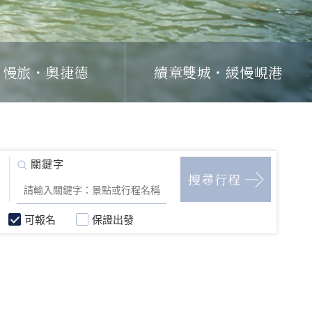
日慢旅・奧捷德
續章雙城・緩慢峴港
可報名
保證出發