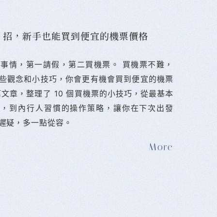
10 招，新手也能買到便宜的機票價格
難的事情，第一請假，第二買機票。 󠀠買機票不難，
些觀念和小技巧，你會更有機會買到便宜的機票
篇文章，整理了 10 個買機票的小技巧，從最基本
法，到內行人習慣的操作策略，讓你在下次出發
遲疑，多一點從容。