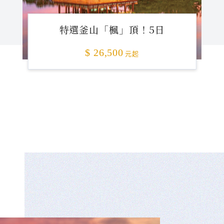
特選釜山「楓」頂！5日
$ 26,500
元起