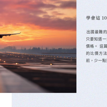
學會這 
󠀠出國最
只要知道一
價格。 這
的比價方
前，少一點