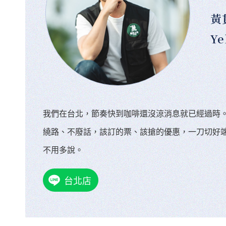
黃
Ye
我們在台北，節奏快到咖啡還沒涼消息就已經過時
繞路、不廢話，該訂的票、該搶的優惠，一刀切好
不用多說。
台北店