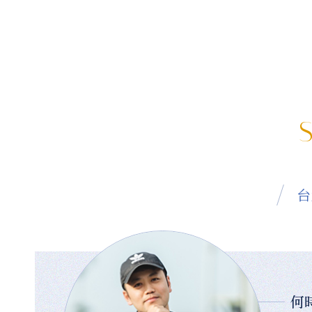
S
台
何