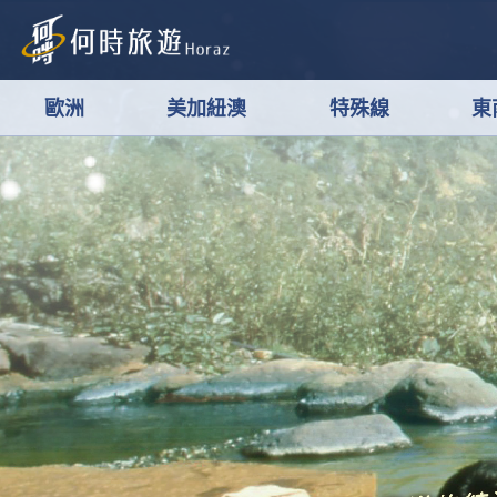
歐洲
美加紐澳
特殊線
東