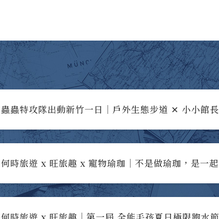
蟲蟲特攻隊出動新竹一日｜戶外生態步道 ✕ 小小館
何時旅遊 x 旺旅趣 x 寵物瑜珈｜不是做瑜珈，是一
何時旅遊 x 旺旅趣｜第一屆 全能毛孩夏日極限跑水